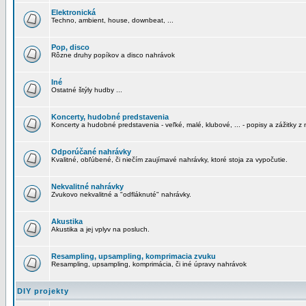
Elektronická
Techno, ambient, house, downbeat, ...
Pop, disco
Rôzne druhy popíkov a disco nahrávok
Iné
Ostatné štýly hudby ...
Koncerty, hudobné predstavenia
Koncerty a hudobné predstavenia - veľké, malé, klubové, ... - popisy a zážitky z 
Odporúčané nahrávky
Kvalitné, obľúbené, či niečím zaujímavé nahrávky, ktoré stoja za vypočutie.
Nekvalitné nahrávky
Zvukovo nekvalitné a "odfláknuté" nahrávky.
Akustika
Akustika a jej vplyv na posluch.
Resampling, upsampling, komprimacia zvuku
Resampling, upsampling, komprimácia, či iné úpravy nahrávok
DIY projekty