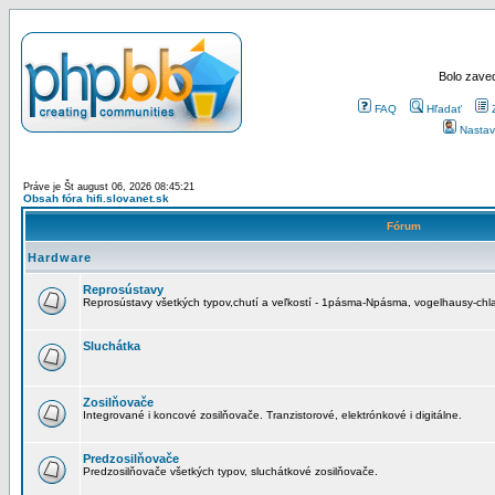
Bolo zaved
FAQ
Hľadať
Nastav
Práve je Št august 06, 2026 08:45:21
Obsah fóra hifi.slovanet.sk
Fórum
Hardware
Reprosústavy
Reprosústavy všetkých typov,chutí a veľkostí - 1pásma-Npásma, vogelhausy-chla
Sluchátka
Zosilňovače
Integrované i koncové zosilňovače. Tranzistorové, elektrónkové i digitálne.
Predzosilňovače
Predzosilňovače všetkých typov, sluchátkové zosilňovače.