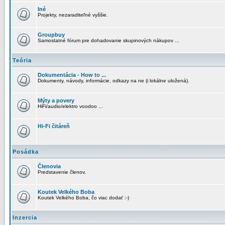
Iné
Projekty, nezaraditeľné vyššie.
Groupbuy
Samostatné fórum pre dohadovanie skupinových nákupov ...
Teória
Dokumentácia - How to ...
Dokumenty, návody, informácie, odkazy na ne (i lokálne uložená).
Mýty a povery
HiFi/audio/elektro voodoo ...
Hi-Fi čitáreň
Posádka
Členovia
Predstavenie členov.
Koutek Velkého Boba
Koutek Velkého Boba, čo viac dodať :-)
Inzercia