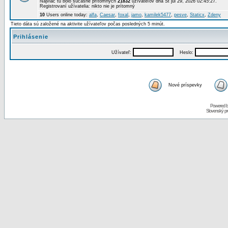
Najviac tu bolo súčasne prítomných
21832
užívateľov dňa St júl 29, 2026 02:45:27.
Registrovaní užívatelia: nikto nie je prítomný
10
Users online today:
alfa
,
Caesar
,
foxal
,
jamo
,
kamilek5477
,
pesve
,
Staticx
,
Zdeny
Tieto dáta sú založené na aktivite užívateľov počas posledných 5 minút.
Prihlásenie
Užívateľ:
Heslo:
Nové príspevky
Powered 
Slovenský p