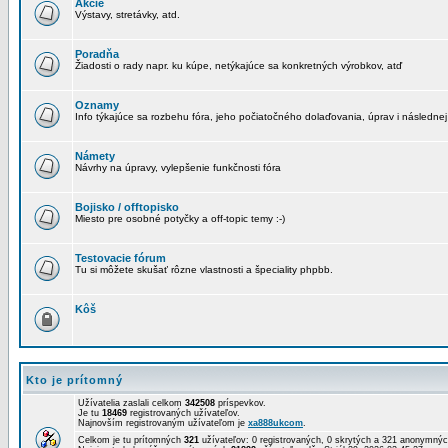
Akcie
Výstavy, stretávky, atd.
Poradňa
Žiadosti o rady napr. ku kúpe, netýkajúce sa konkretných výrobkov, atď
Oznamy
Info týkajúce sa rozbehu fóra, jeho počiatočného dolaďovania, úprav i následnej
Námety
Návrhy na úpravy, vylepšenie funkčnosti fóra
Bojisko / offtopisko
Miesto pre osobné potyčky a off-topic temy :-)
Testovacie fórum
Tu si môžete skušať rôzne vlastnosti a špeciality phpbb.
Kôš
Kto je prítomný
Užívatelia zaslali celkom
342508
príspevkov.
Je tu
18469
registrovaných užívateľov.
Najnovším registrovaným užívateľom je
xa888ukcom
.
Celkom je tu prítomných
321
užívateľov: 0 registrovaných, 0 skrytých a 321 anonymn