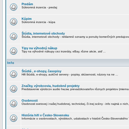
Predám
Súkromná inzercia - predaj
Kúpim
Súkromná inzercia - kúpa
Štúdia, internetové obchody
Štúdia, internetové obchody - reklamné oznamy a ponuky komerčných predajcov
Tipy na výhodný nákup
Tipy na výhodné nákupy cez inzeráty, eBay, rôzne akcie, atď ...
Info
Štúdiá , e-shopy, časopisy
Hifi štúdiá, e-shopy, aukčné servery - popisy, skúsenosti, názory na ne ...
Značky, výrobcovia, hudobné projekty
Predstavenie výrobcov audio hw,sw, prevadzkovateľov rôznych projektov (mierna 
Osobnosti
Osobnosti svetovej i našej hudobnej, technickej, či inej scény - info najmä o nich,
História hifi v Česko-Slovensku
Informácie o osobnostiach, výrobkoch, udalostiach v histórii Česko-Slovenského "