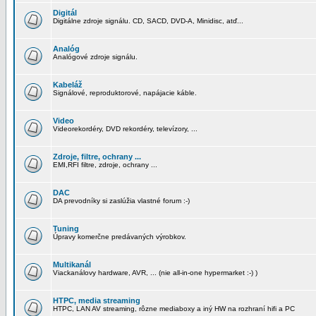
Digitál
Digitálne zdroje signálu. CD, SACD, DVD-A, Minidisc, atď...
Analóg
Analógové zdroje signálu.
Kabeláž
Signálové, reproduktorové, napájacie káble.
Video
Videorekordéry, DVD rekordéry, televízory, ...
Zdroje, filtre, ochrany ...
EMI,RFI filtre, zdroje, ochrany ...
DAC
DA prevodníky si zaslúžia vlastné forum :-)
Tuning
Úpravy komerčne predávaných výrobkov.
Multikanál
Viackanálovy hardware, AVR, ... (nie all-in-one hypermarket :-) )
HTPC, media streaming
HTPC, LAN AV streaming, rôzne mediaboxy a iný HW na rozhraní hifi a PC