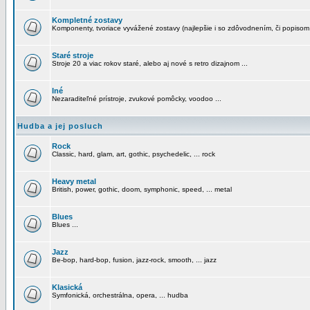
Kompletné zostavy
Komponenty, tvoriace vyvážené zostavy (najlepšie i so zdôvodnením, či popisom
Staré stroje
Stroje 20 a viac rokov staré, alebo aj nové s retro dizajnom ...
Iné
Nezaraditeľné prístroje, zvukové pomôcky, voodoo ...
Hudba a jej posluch
Rock
Classic, hard, glam, art, gothic, psychedelic, ... rock
Heavy metal
British, power, gothic, doom, symphonic, speed, ... metal
Blues
Blues ...
Jazz
Be-bop, hard-bop, fusion, jazz-rock, smooth, ... jazz
Klasická
Symfonická, orchestrálna, opera, ... hudba