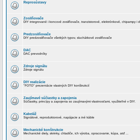
Reprosústavy
Zosilňovače
DIY integrované i koncové zosilňovače, tranzistorové, elektrónkové, chipampy i d
Predzosilňovače
DIY predzosilňovače všetkých typov, sluchátkové zosilňovače
DAC
DAC prevodníky
Zdroje signálu
Zdroje signálu
DIY realizácie
"FOTO" prezentácie vlastných DIY konštrukcií
Zaujímavé súčiastky a zapojenia
Súčiastky, princípy a zapojenia so zaujímavými vlastnosťami, využiteľné v DIY.
Kabeláž
Signálové, reproduktorové, napájacie a iné káble
Mechanické konštrukcie
Mechanické diely, skrinky, chladiče, ich výroba, opracovanie, kúpa, atď ...