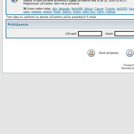
Najviac tu bolo súčasne prítomných
21832
užívateľov dňa St júl 29, 2026 02:45:27.
Registrovaní užívatelia: nikto nie je prítomný
34
Users online today:
alfa
,
babaudio
,
blesk666
,
bobcat
,
Caesar
,
Cvrkajs
,
dufi1978
,
foxa
petrs
,
regebob
,
roberto
,
Rudis
,
Staticx
,
strano
,
tatko Tom
,
Zdeny
,
zelenac
Tieto dáta sú založené na aktivite užívateľov počas posledných 5 minút.
Prihlásenie
Užívateľ:
Heslo:
Nové príspevky
Powered 
Slovenský p