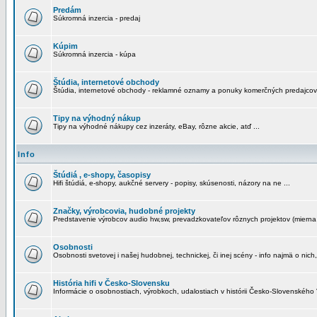
Predám
Súkromná inzercia - predaj
Kúpim
Súkromná inzercia - kúpa
Štúdia, internetové obchody
Štúdia, internetové obchody - reklamné oznamy a ponuky komerčných predajcov
Tipy na výhodný nákup
Tipy na výhodné nákupy cez inzeráty, eBay, rôzne akcie, atď ...
Info
Štúdiá , e-shopy, časopisy
Hifi štúdiá, e-shopy, aukčné servery - popisy, skúsenosti, názory na ne ...
Značky, výrobcovia, hudobné projekty
Predstavenie výrobcov audio hw,sw, prevadzkovateľov rôznych projektov (mierna 
Osobnosti
Osobnosti svetovej i našej hudobnej, technickej, či inej scény - info najmä o nich,
História hifi v Česko-Slovensku
Informácie o osobnostiach, výrobkoch, udalostiach v histórii Česko-Slovenského "