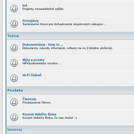
Iné
Projekty, nezaraditeľné vyššie.
Groupbuy
Samostatné fórum pre dohadovanie skupinových nákupov ...
Teória
Dokumentácia - How to ...
Dokumenty, návody, informácie, odkazy na ne (i lokálne uložená).
Mýty a povery
HiFi/audio/elektro voodoo ...
Hi-Fi čitáreň
Posádka
Členovia
Predstavenie členov.
Koutek Velkého Boba
Koutek Velkého Boba, čo viac dodať :-)
Inzercia