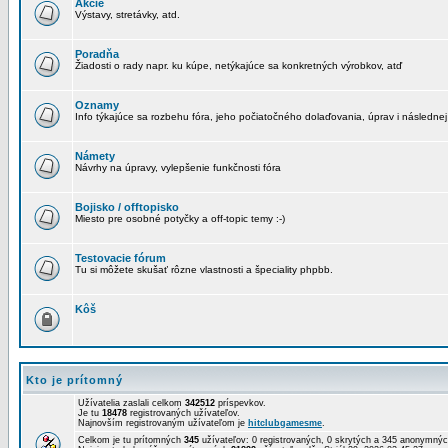
Akcie
Výstavy, stretávky, atd.
Poradňa
Žiadosti o rady napr. ku kúpe, netýkajúce sa konkretných výrobkov, atď
Oznamy
Info týkajúce sa rozbehu fóra, jeho počiatočného dolaďovania, úprav i následnej
Námety
Návrhy na úpravy, vylepšenie funkčnosti fóra
Bojisko / offtopisko
Miesto pre osobné potyčky a off-topic temy :-)
Testovacie fórum
Tu si môžete skušať rôzne vlastnosti a špeciality phpbb.
Kôš
Kto je prítomný
Užívatelia zaslali celkom
342512
príspevkov.
Je tu
18478
registrovaných užívateľov.
Najnovším registrovaným užívateľom je
hitclubgamesme
.
Celkom je tu prítomných
345
užívateľov: 0 registrovaných, 0 skrytých a 345 anonymn