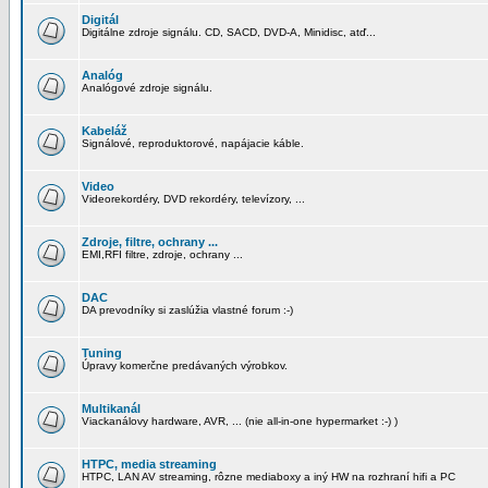
Digitál
Digitálne zdroje signálu. CD, SACD, DVD-A, Minidisc, atď...
Analóg
Analógové zdroje signálu.
Kabeláž
Signálové, reproduktorové, napájacie káble.
Video
Videorekordéry, DVD rekordéry, televízory, ...
Zdroje, filtre, ochrany ...
EMI,RFI filtre, zdroje, ochrany ...
DAC
DA prevodníky si zaslúžia vlastné forum :-)
Tuning
Úpravy komerčne predávaných výrobkov.
Multikanál
Viackanálovy hardware, AVR, ... (nie all-in-one hypermarket :-) )
HTPC, media streaming
HTPC, LAN AV streaming, rôzne mediaboxy a iný HW na rozhraní hifi a PC