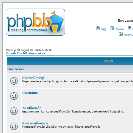
Bolo zaved
FAQ
Hľadať
Nastav
Práve je Št august 06, 2026 17:02:09
Obsah fóra hifi.slovanet.sk
Fórum
Hardware
Reprosústavy
Reprosústavy všetkých typov,chutí a veľkostí - 1pásma-Npásma, vogelhausy-chla
Sluchátka
Zosilňovače
Integrované i koncové zosilňovače. Tranzistorové, elektrónkové i digitálne.
Predzosilňovače
Predzosilňovače všetkých typov, sluchátkové zosilňovače.