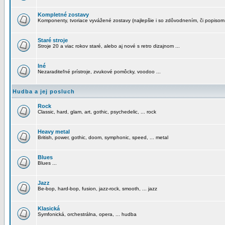
Kompletné zostavy
Komponenty, tvoriace vyvážené zostavy (najlepšie i so zdôvodnením, či popisom
Staré stroje
Stroje 20 a viac rokov staré, alebo aj nové s retro dizajnom ...
Iné
Nezaraditeľné prístroje, zvukové pomôcky, voodoo ...
Hudba a jej posluch
Rock
Classic, hard, glam, art, gothic, psychedelic, ... rock
Heavy metal
British, power, gothic, doom, symphonic, speed, ... metal
Blues
Blues ...
Jazz
Be-bop, hard-bop, fusion, jazz-rock, smooth, ... jazz
Klasická
Symfonická, orchestrálna, opera, ... hudba