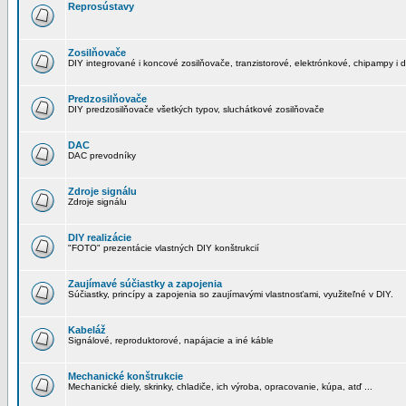
Reprosústavy
Zosilňovače
DIY integrované i koncové zosilňovače, tranzistorové, elektrónkové, chipampy i d
Predzosilňovače
DIY predzosilňovače všetkých typov, sluchátkové zosilňovače
DAC
DAC prevodníky
Zdroje signálu
Zdroje signálu
DIY realizácie
"FOTO" prezentácie vlastných DIY konštrukcií
Zaujímavé súčiastky a zapojenia
Súčiastky, princípy a zapojenia so zaujímavými vlastnosťami, využiteľné v DIY.
Kabeláž
Signálové, reproduktorové, napájacie a iné káble
Mechanické konštrukcie
Mechanické diely, skrinky, chladiče, ich výroba, opracovanie, kúpa, atď ...