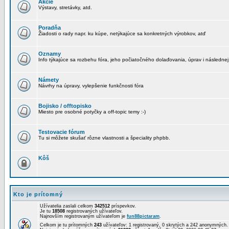
Akcie
Výstavy, stretávky, atd.
Poradňa
Žiadosti o rady napr. ku kúpe, netýkajúce sa konkretných výrobkov, atď
Oznamy
Info týkajúce sa rozbehu fóra, jeho počiatočného dolaďovania, úprav i následnej
Námety
Návrhy na úpravy, vylepšenie funkčnosti fóra
Bojisko / offtopisko
Miesto pre osobné potyčky a off-topic temy :-)
Testovacie fórum
Tu si môžete skušať rôzne vlastnosti a špeciality phpbb.
Kôš
Kto je prítomný
Užívatelia zaslali celkom
342512
príspevkov.
Je tu
18508
registrovaných užívateľov.
Najnovším registrovaným užívateľom je
fun88pictaram
.
Celkom je tu prítomných
243
užívateľov: 1 registrovaný, 0 skrytých a 242 anonymných