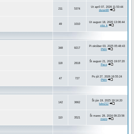
Ut apríl 07, 2026 11:53:44
211
5374
duran90
Ut august 18, 2020 13:06:44
49
1010
vita_k
Pi október 03, 2025 05:48:43
348
9217
PMA
Št august 21, 2025 19:07:20
118
2618
Paco
Po júl 27, 2026 16:55:24
47
727
PMA
Št jún 19, 2025 19:14:20
142
3662
lubo212
Št marec 28, 2024 09:23:56
110
3521
miero