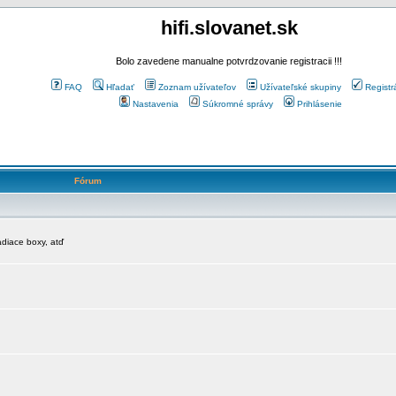
hifi.slovanet.sk
Bolo zavedene manualne potvrdzovanie registracii !!!
FAQ
Hľadať
Zoznam užívateľov
Užívateľské skupiny
Registr
Nastavenia
Súkromné správy
Prihlásenie
Fórum
diace boxy, atď