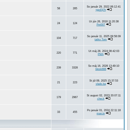
So január 29, 2022 06:12:41
58
285
tgp43j7h
Ut jún 26, 2018 11:20:38
24
124
Pet007
So január 11, 2025 09:58:09
104
717
tatko Tom
Ut máj 28, 2024 08:42:03
220
771
PMA
So máj 16, 2026 13:49:10
239
3328
blesk666
St júl 09, 2025 15:37:53
21
223
vlado.ba
St august 02, 2023 20:07:11
179
2967
check
Po január 01, 2024 22:11:18
33
455
marcin