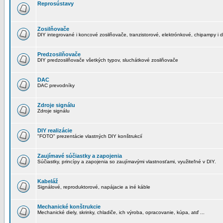
Reprosústavy
Zosilňovače
DIY integrované i koncové zosilňovače, tranzistorové, elektrónkové, chipampy i d
Predzosilňovače
DIY predzosilňovače všetkých typov, sluchátkové zosilňovače
DAC
DAC prevodníky
Zdroje signálu
Zdroje signálu
DIY realizácie
"FOTO" prezentácie vlastných DIY konštrukcií
Zaujímavé súčiastky a zapojenia
Súčiastky, princípy a zapojenia so zaujímavými vlastnosťami, využiteľné v DIY.
Kabeláž
Signálové, reproduktorové, napájacie a iné káble
Mechanické konštrukcie
Mechanické diely, skrinky, chladiče, ich výroba, opracovanie, kúpa, atď ...