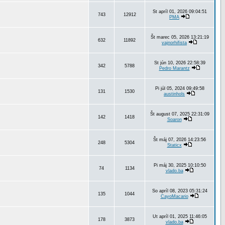
St apríl 01, 2026 09:04:51
743
12912
PMA
Št marec 05, 2026 13:21:19
632
11892
vajnorhifista
St jún 10, 2026 22:58:39
342
5788
Pedro Marantz
Pi júl 05, 2024 09:49:58
131
1530
austinhols
Št august 07, 2025 22:31:09
142
1418
Soaron
Št máj 07, 2026 14:23:56
248
5304
Staticx
Pi máj 30, 2025 10:10:50
74
1134
vlado.ba
So apríl 08, 2023 05:31:24
135
1044
CayoMacario
Ut apríl 01, 2025 11:46:05
178
3873
vlado.ba