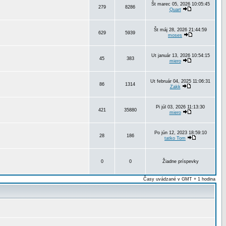
Št marec 05, 2026 10:05:45
279
8286
Quart
Št máj 28, 2026 21:44:59
629
5939
moses
Ut január 13, 2026 10:54:15
45
383
miero
Ut február 04, 2025 11:06:31
86
1314
Zakk
Pi júl 03, 2026 11:13:30
421
35880
miero
Po jún 12, 2023 18:59:10
28
186
tatko Tom
0
0
Žiadne príspevky
Časy uvádzané v GMT + 1 hodina