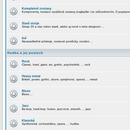
Kompletné zostavy
Komponenty, tvoriace vyvážené zostavy (najlepšie i so zdôvodnením, či popisom
Staré stroje
Stroje 20 a viac rokov staré, alebo aj nové s retro dizajnom ...
Iné
Nezaraditeľné prístroje, zvukové pomôcky, voodoo ...
Hudba a jej posluch
Rock
Classic, hard, glam, art, gothic, psychedelic, ... rock
Heavy metal
British, power, gothic, doom, symphonic, speed, ... metal
Blues
Blues ...
Jazz
Be-bop, hard-bop, fusion, jazz-rock, smooth, ... jazz
Klasická
Symfonická, orchestrálna, opera, ... hudba