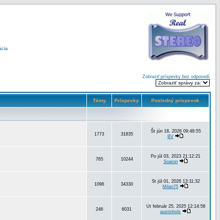
ácia
Zobraziť príspevky bez odpovedí
Témy
Príspevky
Posledný príspevok
Št jún 18, 2026 09:48:55
1773
31835
BV
Po júl 03, 2023 21:12:21
765
10244
Soaron
St júl 01, 2026 13:11:32
1096
34330
Milan75
Ut február 25, 2025 12:14:58
246
6031
austinhols