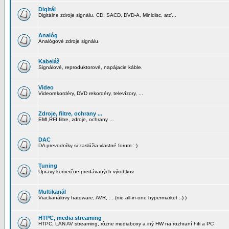
Digitál
Digitálne zdroje signálu. CD, SACD, DVD-A, Minidisc, atď...
Analóg
Analógové zdroje signálu.
Kabeláž
Signálové, reproduktorové, napájacie káble.
Video
Videorekordéry, DVD rekordéry, televízory, ...
Zdroje, filtre, ochrany ...
EMI,RFI filtre, zdroje, ochrany ...
DAC
DA prevodníky si zaslúžia vlastné forum :-)
Tuning
Úpravy komerčne predávaných výrobkov.
Multikanál
Viackanálovy hardware, AVR, ... (nie all-in-one hypermarket :-) )
HTPC, media streaming
HTPC, LAN AV streaming, rôzne mediaboxy a iný HW na rozhraní hifi a PC