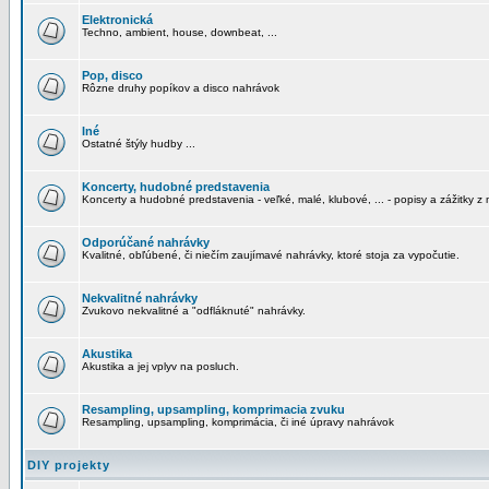
Elektronická
Techno, ambient, house, downbeat, ...
Pop, disco
Rôzne druhy popíkov a disco nahrávok
Iné
Ostatné štýly hudby ...
Koncerty, hudobné predstavenia
Koncerty a hudobné predstavenia - veľké, malé, klubové, ... - popisy a zážitky z 
Odporúčané nahrávky
Kvalitné, obľúbené, či niečím zaujímavé nahrávky, ktoré stoja za vypočutie.
Nekvalitné nahrávky
Zvukovo nekvalitné a "odfláknuté" nahrávky.
Akustika
Akustika a jej vplyv na posluch.
Resampling, upsampling, komprimacia zvuku
Resampling, upsampling, komprimácia, či iné úpravy nahrávok
DIY projekty