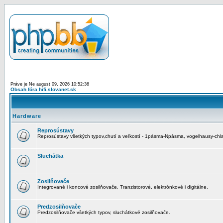
Práve je Ne august 09, 2026 10:52:36
Obsah fóra hifi.slovanet.sk
Hardware
Reprosústavy
Reprosústavy všetkých typov,chutí a veľkostí - 1pásma-Npásma, vogelhausy-chla
Sluchátka
Zosilňovače
Integrované i koncové zosilňovače. Tranzistorové, elektrónkové i digitálne.
Predzosilňovače
Predzosilňovače všetkých typov, sluchátkové zosilňovače.