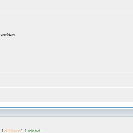
 prevádzky.
. [
administrátori
] [
moderátori
]