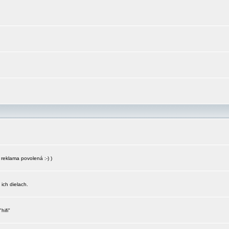
reklama povolená :-) )
 ich dielach.
hifi"