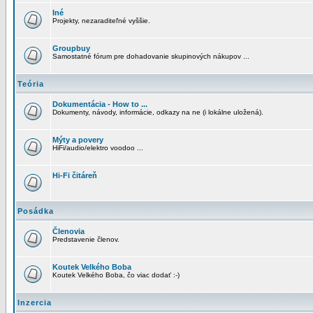
Iné
Projekty, nezaraditeľné vyššie.
Groupbuy
Samostatné fórum pre dohadovanie skupinových nákupov ...
Teória
Dokumentácia - How to ...
Dokumenty, návody, informácie, odkazy na ne (i lokálne uložená).
Mýty a povery
HiFi/audio/elektro voodoo ...
Hi-Fi čitáreň
Posádka
Členovia
Predstavenie členov.
Koutek Velkého Boba
Koutek Velkého Boba, čo viac dodať :-)
Inzercia