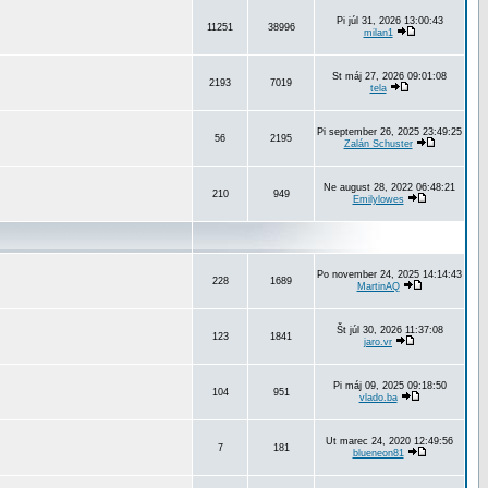
Pi júl 31, 2026 13:00:43
11251
38996
milan1
St máj 27, 2026 09:01:08
2193
7019
tela
Pi september 26, 2025 23:49:25
56
2195
Zalán Schuster
Ne august 28, 2022 06:48:21
210
949
Emilylowes
Po november 24, 2025 14:14:43
228
1689
MartinAQ
Št júl 30, 2026 11:37:08
123
1841
jaro.vr
Pi máj 09, 2025 09:18:50
104
951
vlado.ba
Ut marec 24, 2020 12:49:56
7
181
blueneon81