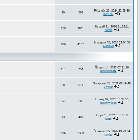
Pi január 26, 2024 22:58:36
90
568
indy007
Ut apríl 21, 2026 21:29:11
250
2841
dustin
St august 05, 2026 21:04:58
286
4187
Dodink0
Št apríl 14, 2022 07:21:29
110
754
melindalbatz
So august 28, 2021 08:19:48
59
677
Avatar
Ut máj 02, 2023 18:38:55
24
166
martinwilson
Ut júl 16, 2024 13:16:18
73
499
jamo
Št marec 05, 2026 19:23:54
156
2309
tantito