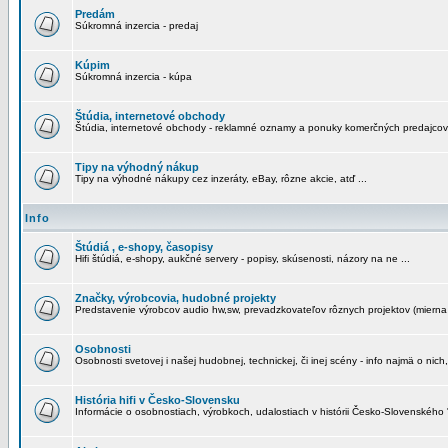
Predám
Súkromná inzercia - predaj
Kúpim
Súkromná inzercia - kúpa
Štúdia, internetové obchody
Štúdia, internetové obchody - reklamné oznamy a ponuky komerčných predajcov
Tipy na výhodný nákup
Tipy na výhodné nákupy cez inzeráty, eBay, rôzne akcie, atď ...
Info
Štúdiá , e-shopy, časopisy
Hifi štúdiá, e-shopy, aukčné servery - popisy, skúsenosti, názory na ne ...
Značky, výrobcovia, hudobné projekty
Predstavenie výrobcov audio hw,sw, prevadzkovateľov rôznych projektov (mierna 
Osobnosti
Osobnosti svetovej i našej hudobnej, technickej, či inej scény - info najmä o nich,
História hifi v Česko-Slovensku
Informácie o osobnostiach, výrobkoch, udalostiach v histórii Česko-Slovenského "