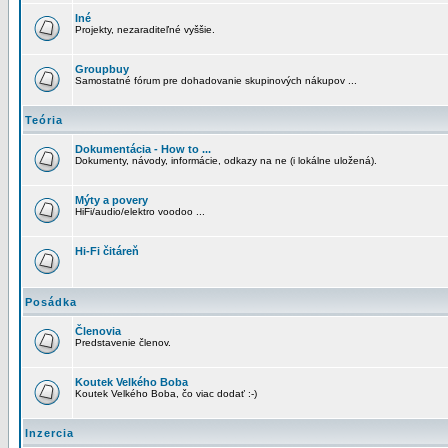
Iné
Projekty, nezaraditeľné vyššie.
Groupbuy
Samostatné fórum pre dohadovanie skupinových nákupov ...
Teória
Dokumentácia - How to ...
Dokumenty, návody, informácie, odkazy na ne (i lokálne uložená).
Mýty a povery
HiFi/audio/elektro voodoo ...
Hi-Fi čitáreň
Posádka
Členovia
Predstavenie členov.
Koutek Velkého Boba
Koutek Velkého Boba, čo viac dodať :-)
Inzercia