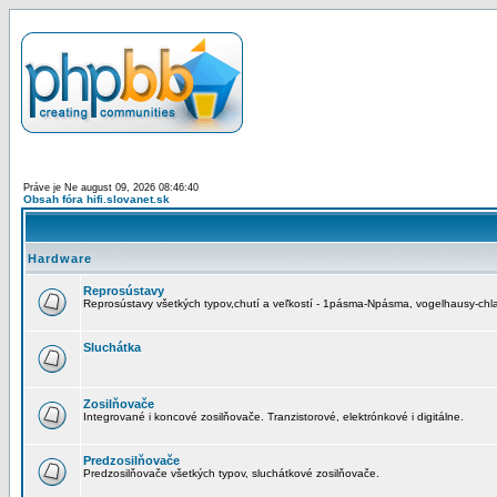
Práve je Ne august 09, 2026 08:46:40
Obsah fóra hifi.slovanet.sk
Hardware
Reprosústavy
Reprosústavy všetkých typov,chutí a veľkostí - 1pásma-Npásma, vogelhausy-chla
Sluchátka
Zosilňovače
Integrované i koncové zosilňovače. Tranzistorové, elektrónkové i digitálne.
Predzosilňovače
Predzosilňovače všetkých typov, sluchátkové zosilňovače.