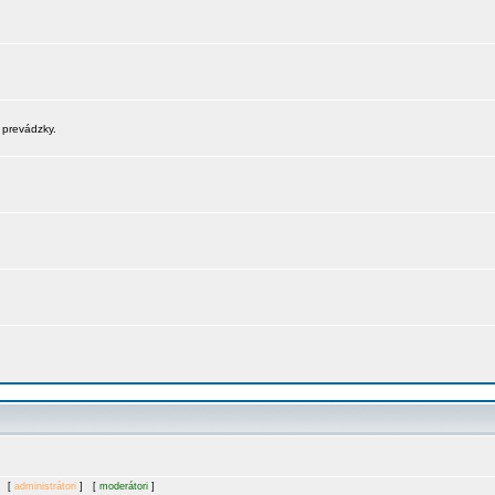
 prevádzky.
. [
administrátori
] [
moderátori
]