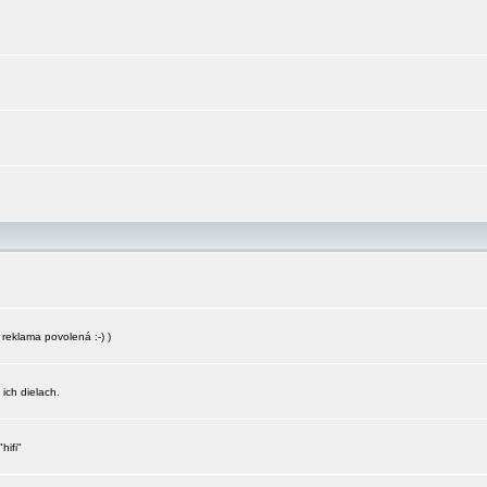
reklama povolená :-) )
 ich dielach.
hifi"