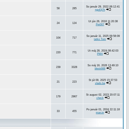
So január 29, 2022 06:12:41
58
285
tgp43j7h
Ut jún 26, 2018 11:20:38
24
124
Pet007
So január 11, 2025 09:58:09
104
717
tatko Tom
Ut máj 28, 2024 08:42:03
220
771
PMA
So máj 16, 2026 13:49:10
239
3328
blesk666
St júl 09, 2025 15:37:53
21
223
vlado.ba
St august 02, 2023 20:07:11
179
2967
check
Po január 01, 2024 22:11:18
33
455
marcin