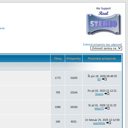
ácia
Zobraziť príspevky bez odpovedí
Témy
Príspevky
Posledný príspevok
Št jún 18, 2026 09:48:55
1773
31835
BV
Po júl 03, 2023 21:12:21
765
10244
Soaron
St júl 01, 2026 13:11:32
1096
34330
Milan75
Ut február 25, 2025 12:14:58
246
6031
austinhols