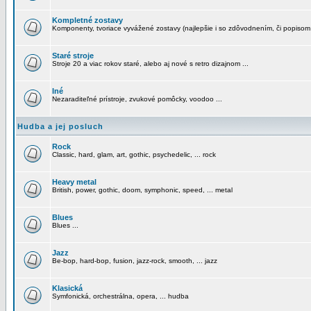
Kompletné zostavy
Komponenty, tvoriace vyvážené zostavy (najlepšie i so zdôvodnením, či popisom
Staré stroje
Stroje 20 a viac rokov staré, alebo aj nové s retro dizajnom ...
Iné
Nezaraditeľné prístroje, zvukové pomôcky, voodoo ...
Hudba a jej posluch
Rock
Classic, hard, glam, art, gothic, psychedelic, ... rock
Heavy metal
British, power, gothic, doom, symphonic, speed, ... metal
Blues
Blues ...
Jazz
Be-bop, hard-bop, fusion, jazz-rock, smooth, ... jazz
Klasická
Symfonická, orchestrálna, opera, ... hudba