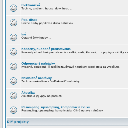
Elektronická
Techno, ambient, house, downbeat, ...
Pop, disco
Rôzne druhy popíkov a disco nahrávok
Iné
Ostatné štýly hudby ...
Koncerty, hudobné predstavenia
Koncerty a hudobné predstavenia - veľké, malé, klubové, ... - popisy a zážitky z 
Odporúčané nahrávky
Kvalitné, obľúbené, či niečím zaujímavé nahrávky, ktoré stoja za vypočutie.
Nekvalitné nahrávky
Zvukovo nekvalitné a "odfláknuté" nahrávky.
Akustika
Akustika a jej vplyv na posluch.
Resampling, upsampling, komprimacia zvuku
Resampling, upsampling, komprimácia, či iné úpravy nahrávok
DIY projekty