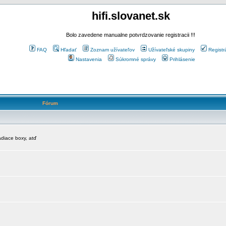
hifi.slovanet.sk
Bolo zavedene manualne potvrdzovanie registracii !!!
FAQ
Hľadať
Zoznam užívateľov
Užívateľské skupiny
Registr
Nastavenia
Súkromné správy
Prihlásenie
Fórum
diace boxy, atď