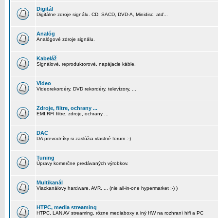
Digitál
Digitálne zdroje signálu. CD, SACD, DVD-A, Minidisc, atď...
Analóg
Analógové zdroje signálu.
Kabeláž
Signálové, reproduktorové, napájacie káble.
Video
Videorekordéry, DVD rekordéry, televízory, ...
Zdroje, filtre, ochrany ...
EMI,RFI filtre, zdroje, ochrany ...
DAC
DA prevodníky si zaslúžia vlastné forum :-)
Tuning
Úpravy komerčne predávaných výrobkov.
Multikanál
Viackanálovy hardware, AVR, ... (nie all-in-one hypermarket :-) )
HTPC, media streaming
HTPC, LAN AV streaming, rôzne mediaboxy a iný HW na rozhraní hifi a PC