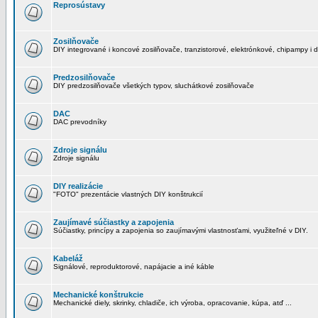
Reprosústavy
Zosilňovače
DIY integrované i koncové zosilňovače, tranzistorové, elektrónkové, chipampy i d
Predzosilňovače
DIY predzosilňovače všetkých typov, sluchátkové zosilňovače
DAC
DAC prevodníky
Zdroje signálu
Zdroje signálu
DIY realizácie
"FOTO" prezentácie vlastných DIY konštrukcií
Zaujímavé súčiastky a zapojenia
Súčiastky, princípy a zapojenia so zaujímavými vlastnosťami, využiteľné v DIY.
Kabeláž
Signálové, reproduktorové, napájacie a iné káble
Mechanické konštrukcie
Mechanické diely, skrinky, chladiče, ich výroba, opracovanie, kúpa, atď ...