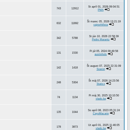
St apríl 01, 2026 09:04:51
743
12912
PMA
Št marec 05, 2026 13:21:19
632
11892
vajnorhifista
St jún 10, 2026 22:58:39
342
5788
Pedro Marantz
Pi júl 05, 2024 09:49:58
131
1530
austinhols
Št august 07, 2025 22:31:09
142
1418
Soaron
Št máj 07, 2026 14:23:56
248
5304
Staticx
Pi máj 30, 2025 10:10:50
74
1134
vlado.ba
So apríl 08, 2023 05:31:24
135
1044
CayoMacario
Ut apríl 01, 2025 11:46:05
178
3873
vlado.ba