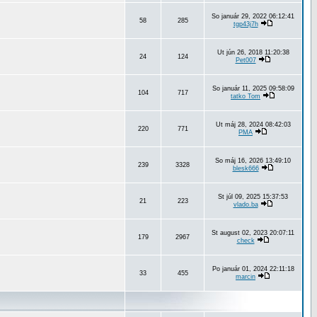
So január 29, 2022 06:12:41
58
285
tgp43j7h
Ut jún 26, 2018 11:20:38
24
124
Pet007
So január 11, 2025 09:58:09
104
717
tatko Tom
Ut máj 28, 2024 08:42:03
220
771
PMA
So máj 16, 2026 13:49:10
239
3328
blesk666
St júl 09, 2025 15:37:53
21
223
vlado.ba
St august 02, 2023 20:07:11
179
2967
check
Po január 01, 2024 22:11:18
33
455
marcin