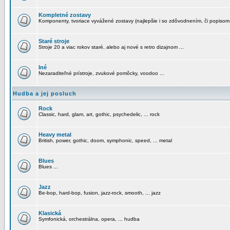
Kompletné zostavy
Komponenty, tvoriace vyvážené zostavy (najlepšie i so zdôvodnením, či popisom
Staré stroje
Stroje 20 a viac rokov staré, alebo aj nové s retro dizajnom ...
Iné
Nezaraditeľné prístroje, zvukové pomôcky, voodoo ...
Hudba a jej posluch
Rock
Classic, hard, glam, art, gothic, psychedelic, ... rock
Heavy metal
British, power, gothic, doom, symphonic, speed, ... metal
Blues
Blues ...
Jazz
Be-bop, hard-bop, fusion, jazz-rock, smooth, ... jazz
Klasická
Symfonická, orchestrálna, opera, ... hudba