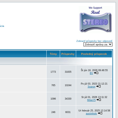
ácia
Zobraziť príspevky bez odpovedí
Témy
Príspevky
Posledný príspevok
Št jún 18, 2026 09:48:55
1773
31835
BV
Po júl 03, 2023 21:12:21
765
10244
Soaron
St júl 01, 2026 13:11:32
1096
34330
Milan75
Ut február 25, 2025 12:14:58
246
6031
austinhols