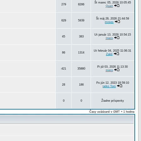
Št marec 05, 2026 10:05:45
279
8286
Quart
Št máj 28, 2026 21:44:59
629
5939
moses
Ut január 13, 2026 10:54:15
45
383
miero
Ut február 04, 2025 11:06:31
86
1314
Zakk
Pi júl 03, 2026 11:13:30
421
35880
miero
Po jún 12, 2023 18:59:10
28
186
tatko Tom
0
0
Žiadne príspevky
Časy uvádzané v GMT + 1 hodina