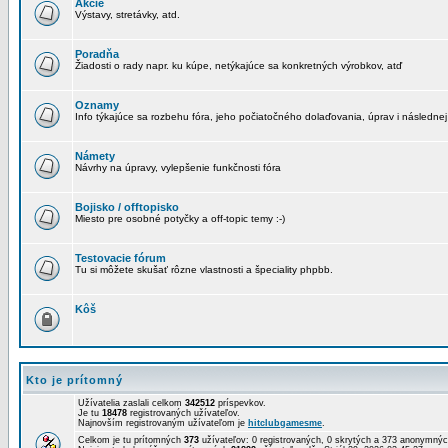
Akcie
Výstavy, stretávky, atd.
Poradňa
Žiadosti o rady napr. ku kúpe, netýkajúce sa konkretných výrobkov, atď
Oznamy
Info týkajúce sa rozbehu fóra, jeho počiatočného dolaďovania, úprav i následnej
Námety
Návrhy na úpravy, vylepšenie funkčnosti fóra
Bojisko / offtopisko
Miesto pre osobné potyčky a off-topic temy :-)
Testovacie fórum
Tu si môžete skušať rôzne vlastnosti a špeciality phpbb.
Kôš
Kto je prítomný
Užívatelia zaslali celkom
342512
príspevkov.
Je tu
18478
registrovaných užívateľov.
Najnovším registrovaným užívateľom je
hitclubgamesme
.
Celkom je tu prítomných
373
užívateľov: 0 registrovaných, 0 skrytých a 373 anonymn