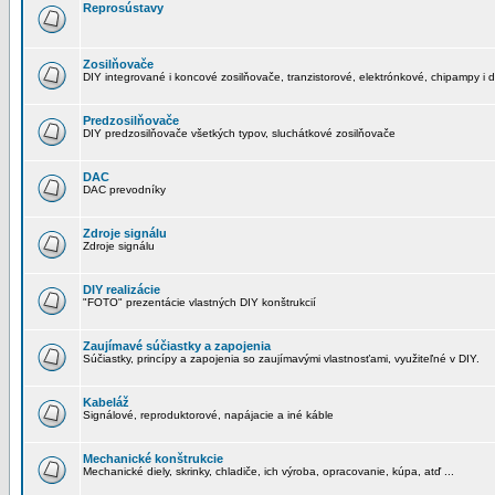
Reprosústavy
Zosilňovače
DIY integrované i koncové zosilňovače, tranzistorové, elektrónkové, chipampy i d
Predzosilňovače
DIY predzosilňovače všetkých typov, sluchátkové zosilňovače
DAC
DAC prevodníky
Zdroje signálu
Zdroje signálu
DIY realizácie
"FOTO" prezentácie vlastných DIY konštrukcií
Zaujímavé súčiastky a zapojenia
Súčiastky, princípy a zapojenia so zaujímavými vlastnosťami, využiteľné v DIY.
Kabeláž
Signálové, reproduktorové, napájacie a iné káble
Mechanické konštrukcie
Mechanické diely, skrinky, chladiče, ich výroba, opracovanie, kúpa, atď ...