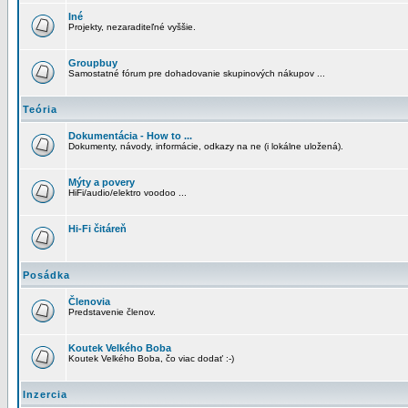
Iné
Projekty, nezaraditeľné vyššie.
Groupbuy
Samostatné fórum pre dohadovanie skupinových nákupov ...
Teória
Dokumentácia - How to ...
Dokumenty, návody, informácie, odkazy na ne (i lokálne uložená).
Mýty a povery
HiFi/audio/elektro voodoo ...
Hi-Fi čitáreň
Posádka
Členovia
Predstavenie členov.
Koutek Velkého Boba
Koutek Velkého Boba, čo viac dodať :-)
Inzercia