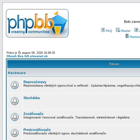
Bolo zaved
FAQ
Hľadať
Nastav
Práve je Št august 06, 2026 18:48:35
Obsah fóra hifi.slovanet.sk
Fórum
Hardware
Reprosústavy
Reprosústavy všetkých typov,chutí a veľkostí - 1pásma-Npásma, vogelhausy-chla
Sluchátka
Zosilňovače
Integrované i koncové zosilňovače. Tranzistorové, elektrónkové i digitálne.
Predzosilňovače
Predzosilňovače všetkých typov, sluchátkové zosilňovače.