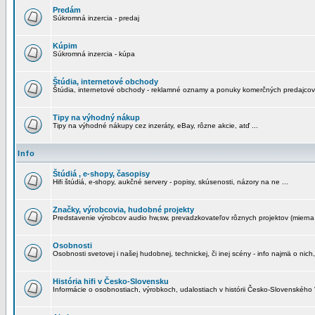
Predám
Súkromná inzercia - predaj
Kúpim
Súkromná inzercia - kúpa
Štúdia, internetové obchody
Štúdia, internetové obchody - reklamné oznamy a ponuky komerčných predajcov
Tipy na výhodný nákup
Tipy na výhodné nákupy cez inzeráty, eBay, rôzne akcie, atď ...
Info
Štúdiá , e-shopy, časopisy
Hifi štúdiá, e-shopy, aukčné servery - popisy, skúsenosti, názory na ne ...
Značky, výrobcovia, hudobné projekty
Predstavenie výrobcov audio hw,sw, prevadzkovateľov rôznych projektov (mierna 
Osobnosti
Osobnosti svetovej i našej hudobnej, technickej, či inej scény - info najmä o nich,
História hifi v Česko-Slovensku
Informácie o osobnostiach, výrobkoch, udalostiach v histórii Česko-Slovenského "