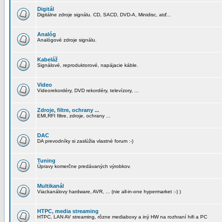
Digitál
Digitálne zdroje signálu. CD, SACD, DVD-A, Minidisc, atď...
Analóg
Analógové zdroje signálu.
Kabeláž
Signálové, reproduktorové, napájacie káble.
Video
Videorekordéry, DVD rekordéry, televízory, ...
Zdroje, filtre, ochrany ...
EMI,RFI filtre, zdroje, ochrany ...
DAC
DA prevodníky si zaslúžia vlastné forum :-)
Tuning
Úpravy komerčne predávaných výrobkov.
Multikanál
Viackanálovy hardware, AVR, ... (nie all-in-one hypermarket :-) )
HTPC, media streaming
HTPC, LAN AV streaming, rôzne mediaboxy a iný HW na rozhraní hifi a PC