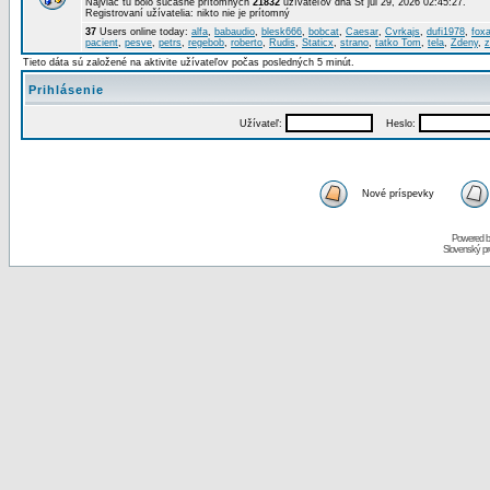
Najviac tu bolo súčasne prítomných
21832
užívateľov dňa St júl 29, 2026 02:45:27.
Registrovaní užívatelia: nikto nie je prítomný
37
Users online today:
alfa
,
babaudio
,
blesk666
,
bobcat
,
Caesar
,
Cvrkajs
,
dufi1978
,
foxa
pacient
,
pesve
,
petrs
,
regebob
,
roberto
,
Rudis
,
Staticx
,
strano
,
tatko Tom
,
tela
,
Zdeny
,
z
Tieto dáta sú založené na aktivite užívateľov počas posledných 5 minút.
Prihlásenie
Užívateľ:
Heslo:
Nové príspevky
Powered 
Slovenský p