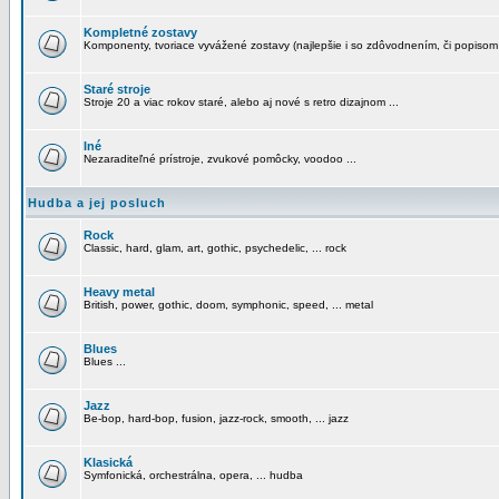
Kompletné zostavy
Komponenty, tvoriace vyvážené zostavy (najlepšie i so zdôvodnením, či popisom
Staré stroje
Stroje 20 a viac rokov staré, alebo aj nové s retro dizajnom ...
Iné
Nezaraditeľné prístroje, zvukové pomôcky, voodoo ...
Hudba a jej posluch
Rock
Classic, hard, glam, art, gothic, psychedelic, ... rock
Heavy metal
British, power, gothic, doom, symphonic, speed, ... metal
Blues
Blues ...
Jazz
Be-bop, hard-bop, fusion, jazz-rock, smooth, ... jazz
Klasická
Symfonická, orchestrálna, opera, ... hudba