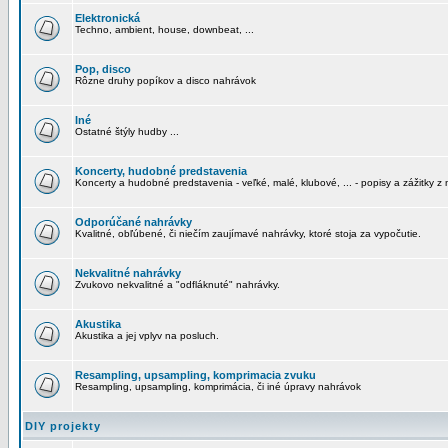
Elektronická
Techno, ambient, house, downbeat, ...
Pop, disco
Rôzne druhy popíkov a disco nahrávok
Iné
Ostatné štýly hudby ...
Koncerty, hudobné predstavenia
Koncerty a hudobné predstavenia - veľké, malé, klubové, ... - popisy a zážitky z 
Odporúčané nahrávky
Kvalitné, obľúbené, či niečím zaujímavé nahrávky, ktoré stoja za vypočutie.
Nekvalitné nahrávky
Zvukovo nekvalitné a "odfláknuté" nahrávky.
Akustika
Akustika a jej vplyv na posluch.
Resampling, upsampling, komprimacia zvuku
Resampling, upsampling, komprimácia, či iné úpravy nahrávok
DIY projekty