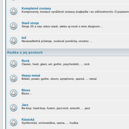
Kompletné zostavy
Komponenty, tvoriace vyvážené zostavy (najlepšie i so zdôvodnením, či popisom
Staré stroje
Stroje 20 a viac rokov staré, alebo aj nové s retro dizajnom ...
Iné
Nezaraditeľné prístroje, zvukové pomôcky, voodoo ...
Hudba a jej posluch
Rock
Classic, hard, glam, art, gothic, psychedelic, ... rock
Heavy metal
British, power, gothic, doom, symphonic, speed, ... metal
Blues
Blues ...
Jazz
Be-bop, hard-bop, fusion, jazz-rock, smooth, ... jazz
Klasická
Symfonická, orchestrálna, opera, ... hudba