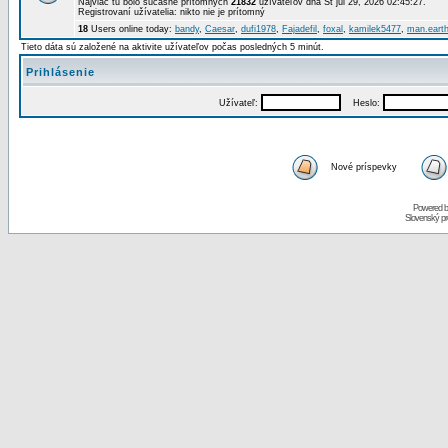
Najviac tu bolo súčasne prítomných
21832
užívateľov dňa St júl 29, 2026 02:45:27.
Registrovaní užívatelia: nikto nie je prítomný
18
Users online today:
bandy
,
Caesar
,
dufi1978
,
Fajadefil
,
foxal
,
kamilek5477
,
man.eart
Tieto dáta sú založené na aktivite užívateľov počas posledných 5 minút.
Prihlásenie
Užívateľ:
Heslo:
Nové príspevky
Powered 
Slovenský p