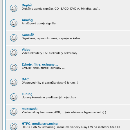
Digitál
Digitálne zdroje signálu. CD, SACD, DVD-A, Minidisc, atď...
Analóg
Analógové zdroje signálu.
Kabeláž
Signálové, reproduktorové, napájacie káble.
Video
Videorekordéry, DVD rekordéry, televízory, ...
Zdroje, filtre, ochrany ...
EMI,RFI filtre, zdroje, ochrany ...
DAC
DA prevodníky si zaslúžia vlastné forum :-)
Tuning
Úpravy komerčne predávaných výrobkov.
Multikanál
Viackanálovy hardware, AVR, ... (nie all-in-one hypermarket :-) )
HTPC, media streaming
HTPC, LAN AV streaming, rôzne mediaboxy a iný HW na rozhraní hifi a PC