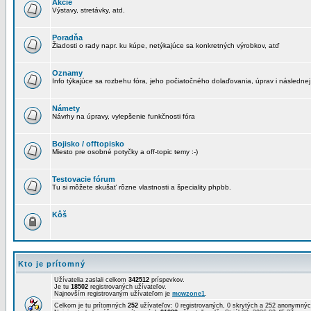
Akcie
Výstavy, stretávky, atd.
Poradňa
Žiadosti o rady napr. ku kúpe, netýkajúce sa konkretných výrobkov, atď
Oznamy
Info týkajúce sa rozbehu fóra, jeho počiatočného dolaďovania, úprav i následnej
Námety
Návrhy na úpravy, vylepšenie funkčnosti fóra
Bojisko / offtopisko
Miesto pre osobné potyčky a off-topic temy :-)
Testovacie fórum
Tu si môžete skušať rôzne vlastnosti a špeciality phpbb.
Kôš
Kto je prítomný
Užívatelia zaslali celkom
342512
príspevkov.
Je tu
18502
registrovaných užívateľov.
Najnovším registrovaným užívateľom je
mcwzone1
.
Celkom je tu prítomných
252
užívateľov: 0 registrovaných, 0 skrytých a 252 anonymn