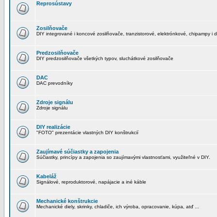
Reprosústavy
Zosilňovače
DIY integrované i koncové zosilňovače, tranzistorové, elektrónkové, chipampy i d
Predzosilňovače
DIY predzosilňovače všetkých typov, sluchátkové zosilňovače
DAC
DAC prevodníky
Zdroje signálu
Zdroje signálu
DIY realizácie
"FOTO" prezentácie vlastných DIY konštrukcií
Zaujímavé súčiastky a zapojenia
Súčiastky, princípy a zapojenia so zaujímavými vlastnosťami, využiteľné v DIY.
Kabeláž
Signálové, reproduktorové, napájacie a iné káble
Mechanické konštrukcie
Mechanické diely, skrinky, chladiče, ich výroba, opracovanie, kúpa, atď ...