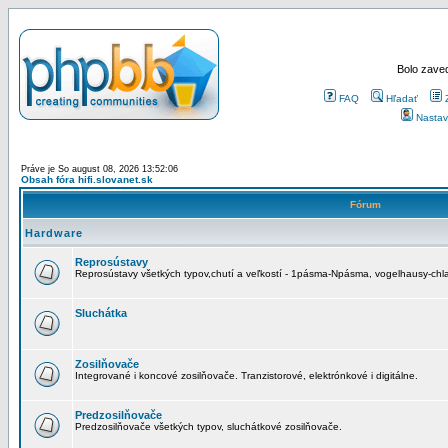
Bolo zaved
FAQ
Hľadať
Nastav
Práve je So august 08, 2026 13:52:06
Obsah fóra hifi.slovanet.sk
Fórum
Hardware
Reprosústavy
Reprosústavy všetkých typov,chutí a veľkostí - 1pásma-Npásma, vogelhausy-chla
Sluchátka
Zosilňovače
Integrované i koncové zosilňovače. Tranzistorové, elektrónkové i digitálne.
Predzosilňovače
Predzosilňovače všetkých typov, sluchátkové zosilňovače.