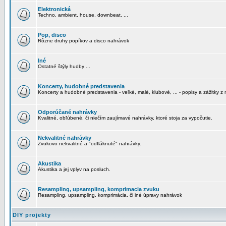
Elektronická
Techno, ambient, house, downbeat, ...
Pop, disco
Rôzne druhy popíkov a disco nahrávok
Iné
Ostatné štýly hudby ...
Koncerty, hudobné predstavenia
Koncerty a hudobné predstavenia - veľké, malé, klubové, ... - popisy a zážitky z 
Odporúčané nahrávky
Kvalitné, obľúbené, či niečím zaujímavé nahrávky, ktoré stoja za vypočutie.
Nekvalitné nahrávky
Zvukovo nekvalitné a "odfláknuté" nahrávky.
Akustika
Akustika a jej vplyv na posluch.
Resampling, upsampling, komprimacia zvuku
Resampling, upsampling, komprimácia, či iné úpravy nahrávok
DIY projekty