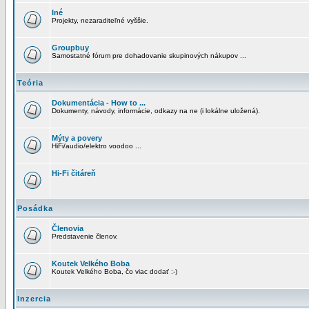
Iné
Projekty, nezaraditeľné vyššie.
Groupbuy
Samostatné fórum pre dohadovanie skupinových nákupov ...
Teória
Dokumentácia - How to ...
Dokumenty, návody, informácie, odkazy na ne (i lokálne uložená).
Mýty a povery
HiFi/audio/elektro voodoo ...
Hi-Fi čitáreň
Posádka
Členovia
Predstavenie členov.
Koutek Velkého Boba
Koutek Velkého Boba, čo viac dodať :-)
Inzercia