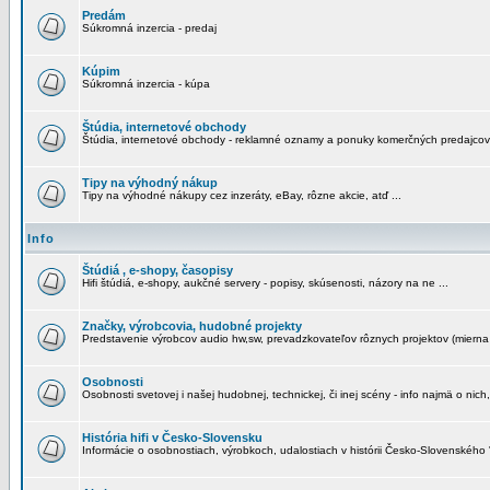
Predám
Súkromná inzercia - predaj
Kúpim
Súkromná inzercia - kúpa
Štúdia, internetové obchody
Štúdia, internetové obchody - reklamné oznamy a ponuky komerčných predajcov
Tipy na výhodný nákup
Tipy na výhodné nákupy cez inzeráty, eBay, rôzne akcie, atď ...
Info
Štúdiá , e-shopy, časopisy
Hifi štúdiá, e-shopy, aukčné servery - popisy, skúsenosti, názory na ne ...
Značky, výrobcovia, hudobné projekty
Predstavenie výrobcov audio hw,sw, prevadzkovateľov rôznych projektov (mierna 
Osobnosti
Osobnosti svetovej i našej hudobnej, technickej, či inej scény - info najmä o nich,
História hifi v Česko-Slovensku
Informácie o osobnostiach, výrobkoch, udalostiach v histórii Česko-Slovenského "