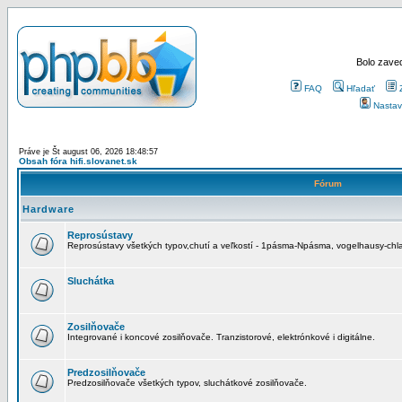
Bolo zaved
FAQ
Hľadať
Nastav
Práve je Št august 06, 2026 18:48:57
Obsah fóra hifi.slovanet.sk
Fórum
Hardware
Reprosústavy
Reprosústavy všetkých typov,chutí a veľkostí - 1pásma-Npásma, vogelhausy-chla
Sluchátka
Zosilňovače
Integrované i koncové zosilňovače. Tranzistorové, elektrónkové i digitálne.
Predzosilňovače
Predzosilňovače všetkých typov, sluchátkové zosilňovače.