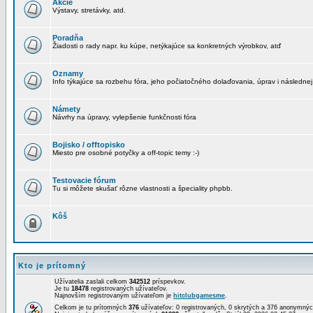
Akcie
Výstavy, stretávky, atd.
Poradňa
Žiadosti o rady napr. ku kúpe, netýkajúce sa konkretných výrobkov, atď
Oznamy
Info týkajúce sa rozbehu fóra, jeho počiatočného dolaďovania, úprav i následnej
Námety
Návrhy na úpravy, vylepšenie funkčnosti fóra
Bojisko / offtopisko
Miesto pre osobné potyčky a off-topic temy :-)
Testovacie fórum
Tu si môžete skušať rôzne vlastnosti a špeciality phpbb.
Kôš
Kto je prítomný
Užívatelia zaslali celkom
342512
príspevkov.
Je tu
18478
registrovaných užívateľov.
Najnovším registrovaným užívateľom je
hitclubgamesme
.
Celkom je tu prítomných
376
užívateľov: 0 registrovaných, 0 skrytých a 376 anonymn