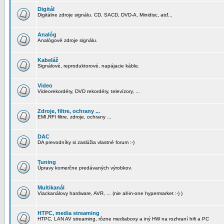
Digitál
Digitálne zdroje signálu. CD, SACD, DVD-A, Minidisc, atď...
Analóg
Analógové zdroje signálu.
Kabeláž
Signálové, reproduktorové, napájacie káble.
Video
Videorekordéry, DVD rekordéry, televízory, ...
Zdroje, filtre, ochrany ...
EMI,RFI filtre, zdroje, ochrany ...
DAC
DA prevodníky si zaslúžia vlastné forum :-)
Tuning
Úpravy komerčne predávaných výrobkov.
Multikanál
Viackanálovy hardware, AVR, ... (nie all-in-one hypermarket :-) )
HTPC, media streaming
HTPC, LAN AV streaming, rôzne mediaboxy a iný HW na rozhraní hifi a PC