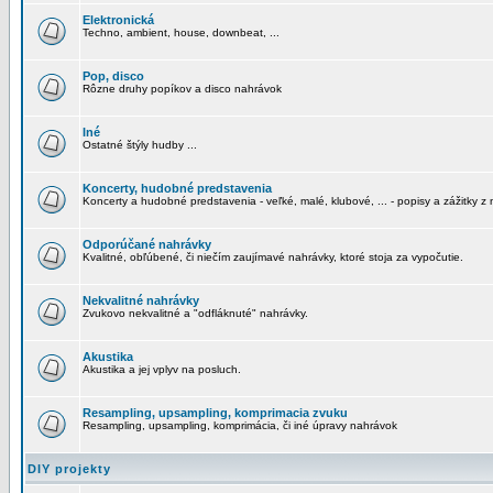
Elektronická
Techno, ambient, house, downbeat, ...
Pop, disco
Rôzne druhy popíkov a disco nahrávok
Iné
Ostatné štýly hudby ...
Koncerty, hudobné predstavenia
Koncerty a hudobné predstavenia - veľké, malé, klubové, ... - popisy a zážitky z 
Odporúčané nahrávky
Kvalitné, obľúbené, či niečím zaujímavé nahrávky, ktoré stoja za vypočutie.
Nekvalitné nahrávky
Zvukovo nekvalitné a "odfláknuté" nahrávky.
Akustika
Akustika a jej vplyv na posluch.
Resampling, upsampling, komprimacia zvuku
Resampling, upsampling, komprimácia, či iné úpravy nahrávok
DIY projekty