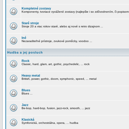
Kompletné zostavy
Komponenty, tvoriace vyvážené zostavy (najlepšie i so zdôvodnením, či popisom
Staré stroje
Stroje 20 a viac rokov staré, alebo aj nové s retro dizajnom ...
Iné
Nezaraditeľné prístroje, zvukové pomôcky, voodoo ...
Hudba a jej posluch
Rock
Classic, hard, glam, art, gothic, psychedelic, ... rock
Heavy metal
British, power, gothic, doom, symphonic, speed, ... metal
Blues
Blues ...
Jazz
Be-bop, hard-bop, fusion, jazz-rock, smooth, ... jazz
Klasická
Symfonická, orchestrálna, opera, ... hudba