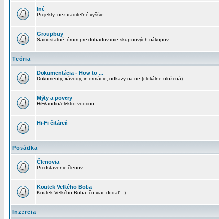
Iné
Projekty, nezaraditeľné vyššie.
Groupbuy
Samostatné fórum pre dohadovanie skupinových nákupov ...
Teória
Dokumentácia - How to ...
Dokumenty, návody, informácie, odkazy na ne (i lokálne uložená).
Mýty a povery
HiFi/audio/elektro voodoo ...
Hi-Fi čitáreň
Posádka
Členovia
Predstavenie členov.
Koutek Velkého Boba
Koutek Velkého Boba, čo viac dodať :-)
Inzercia