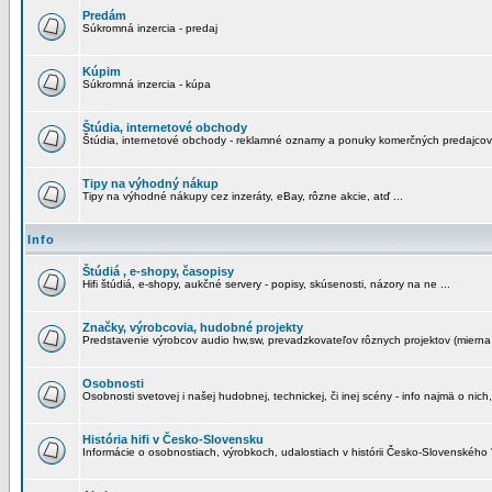
Predám
Súkromná inzercia - predaj
Kúpim
Súkromná inzercia - kúpa
Štúdia, internetové obchody
Štúdia, internetové obchody - reklamné oznamy a ponuky komerčných predajcov
Tipy na výhodný nákup
Tipy na výhodné nákupy cez inzeráty, eBay, rôzne akcie, atď ...
Info
Štúdiá , e-shopy, časopisy
Hifi štúdiá, e-shopy, aukčné servery - popisy, skúsenosti, názory na ne ...
Značky, výrobcovia, hudobné projekty
Predstavenie výrobcov audio hw,sw, prevadzkovateľov rôznych projektov (mierna 
Osobnosti
Osobnosti svetovej i našej hudobnej, technickej, či inej scény - info najmä o nich,
História hifi v Česko-Slovensku
Informácie o osobnostiach, výrobkoch, udalostiach v histórii Česko-Slovenského "