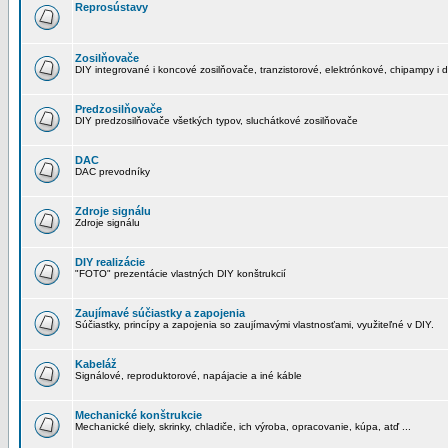
Reprosústavy
Zosilňovače
DIY integrované i koncové zosilňovače, tranzistorové, elektrónkové, chipampy i d
Predzosilňovače
DIY predzosilňovače všetkých typov, sluchátkové zosilňovače
DAC
DAC prevodníky
Zdroje signálu
Zdroje signálu
DIY realizácie
"FOTO" prezentácie vlastných DIY konštrukcií
Zaujímavé súčiastky a zapojenia
Súčiastky, princípy a zapojenia so zaujímavými vlastnosťami, využiteľné v DIY.
Kabeláž
Signálové, reproduktorové, napájacie a iné káble
Mechanické konštrukcie
Mechanické diely, skrinky, chladiče, ich výroba, opracovanie, kúpa, atď ...