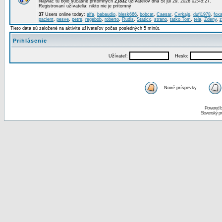
Najviac tu bolo súčasne prítomných
21832
užívateľov dňa St júl 29, 2026 02:45:27.
Registrovaní užívatelia: nikto nie je prítomný
37
Users online today:
alfa
,
babaudio
,
blesk666
,
bobcat
,
Caesar
,
Cvrkajs
,
dufi1978
,
foxa
pacient
,
pesve
,
petrs
,
regebob
,
roberto
,
Rudis
,
Staticx
,
strano
,
tatko Tom
,
tela
,
Zdeny
,
z
Tieto dáta sú založené na aktivite užívateľov počas posledných 5 minút.
Prihlásenie
Užívateľ:
Heslo:
Nové príspevky
Powered 
Slovenský p