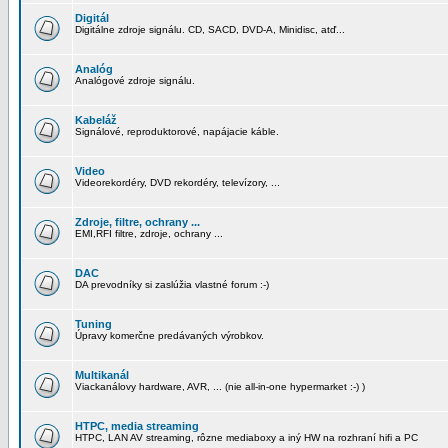
Digitál
Digitálne zdroje signálu. CD, SACD, DVD-A, Minidisc, atď...
Analóg
Analógové zdroje signálu.
Kabeláž
Signálové, reproduktorové, napájacie káble.
Video
Videorekordéry, DVD rekordéry, televízory, ...
Zdroje, filtre, ochrany ...
EMI,RFI filtre, zdroje, ochrany ...
DAC
DA prevodníky si zaslúžia vlastné forum :-)
Tuning
Úpravy komerčne predávaných výrobkov.
Multikanál
Viackanálovy hardware, AVR, ... (nie all-in-one hypermarket :-) )
HTPC, media streaming
HTPC, LAN AV streaming, rôzne mediaboxy a iný HW na rozhraní hifi a PC