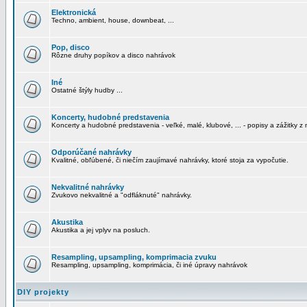
Elektronická
Techno, ambient, house, downbeat, ...
Pop, disco
Rôzne druhy popíkov a disco nahrávok
Iné
Ostatné štýly hudby ...
Koncerty, hudobné predstavenia
Koncerty a hudobné predstavenia - veľké, malé, klubové, ... - popisy a zážitky z 
Odporúčané nahrávky
Kvalitné, obľúbené, či niečím zaujímavé nahrávky, ktoré stoja za vypočutie.
Nekvalitné nahrávky
Zvukovo nekvalitné a "odfláknuté" nahrávky.
Akustika
Akustika a jej vplyv na posluch.
Resampling, upsampling, komprimacia zvuku
Resampling, upsampling, komprimácia, či iné úpravy nahrávok
DIY projekty