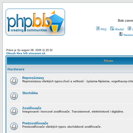
Bolo zaved
FAQ
Hľadať
Nastav
Práve je So august 08, 2026 11:20:32
Obsah fóra hifi.slovanet.sk
Fórum
Hardware
Reprosústavy
Reprosústavy všetkých typov,chutí a veľkostí - 1pásma-Npásma, vogelhausy-chla
Sluchátka
Zosilňovače
Integrované i koncové zosilňovače. Tranzistorové, elektrónkové i digitálne.
Predzosilňovače
Predzosilňovače všetkých typov, sluchátkové zosilňovače.