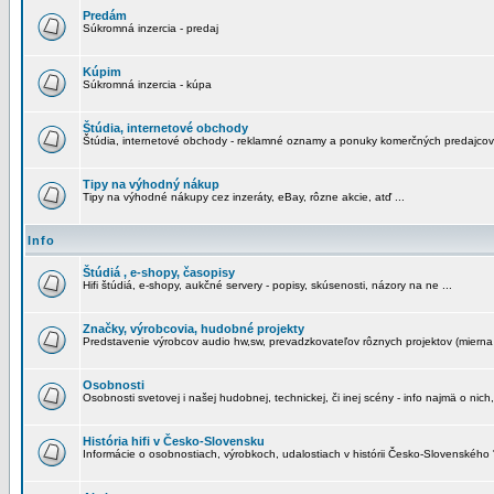
Predám
Súkromná inzercia - predaj
Kúpim
Súkromná inzercia - kúpa
Štúdia, internetové obchody
Štúdia, internetové obchody - reklamné oznamy a ponuky komerčných predajcov
Tipy na výhodný nákup
Tipy na výhodné nákupy cez inzeráty, eBay, rôzne akcie, atď ...
Info
Štúdiá , e-shopy, časopisy
Hifi štúdiá, e-shopy, aukčné servery - popisy, skúsenosti, názory na ne ...
Značky, výrobcovia, hudobné projekty
Predstavenie výrobcov audio hw,sw, prevadzkovateľov rôznych projektov (mierna 
Osobnosti
Osobnosti svetovej i našej hudobnej, technickej, či inej scény - info najmä o nich,
História hifi v Česko-Slovensku
Informácie o osobnostiach, výrobkoch, udalostiach v histórii Česko-Slovenského "