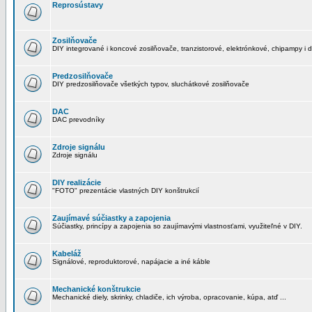
Reprosústavy
Zosilňovače
DIY integrované i koncové zosilňovače, tranzistorové, elektrónkové, chipampy i d
Predzosilňovače
DIY predzosilňovače všetkých typov, sluchátkové zosilňovače
DAC
DAC prevodníky
Zdroje signálu
Zdroje signálu
DIY realizácie
"FOTO" prezentácie vlastných DIY konštrukcií
Zaujímavé súčiastky a zapojenia
Súčiastky, princípy a zapojenia so zaujímavými vlastnosťami, využiteľné v DIY.
Kabeláž
Signálové, reproduktorové, napájacie a iné káble
Mechanické konštrukcie
Mechanické diely, skrinky, chladiče, ich výroba, opracovanie, kúpa, atď ...