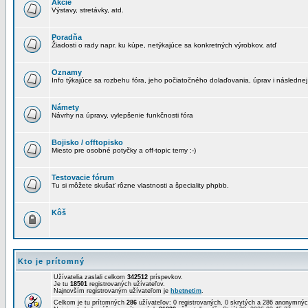
Akcie
Výstavy, stretávky, atd.
Poradňa
Žiadosti o rady napr. ku kúpe, netýkajúce sa konkretných výrobkov, atď
Oznamy
Info týkajúce sa rozbehu fóra, jeho počiatočného dolaďovania, úprav i následnej
Námety
Návrhy na úpravy, vylepšenie funkčnosti fóra
Bojisko / offtopisko
Miesto pre osobné potyčky a off-topic temy :-)
Testovacie fórum
Tu si môžete skušať rôzne vlastnosti a špeciality phpbb.
Kôš
Kto je prítomný
Užívatelia zaslali celkom
342512
príspevkov.
Je tu
18501
registrovaných užívateľov.
Najnovším registrovaným užívateľom je
hbetnetim
.
Celkom je tu prítomných
286
užívateľov: 0 registrovaných, 0 skrytých a 286 anonymn