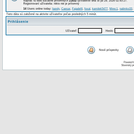
Najviac tu bolo súčasne prítomných
21832
užívateľov dňa St júl 29, 2026 02:45:27.
Registrovaní užívatelia: nikto nie je prítomný
14
Users online today:
bandy
,
Caesar
,
Fajadefil
,
foxal
,
kamilek5477
,
Mirec1
,
nalimko33
,
Tieto dáta sú založené na aktivite užívateľov počas posledných 5 minút.
Prihlásenie
Užívateľ:
Heslo:
Nové príspevky
Powered 
Slovenský p