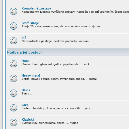
Kompletné zostavy
Komponenty, tvoriace vyvážené zostavy (najlepšie i so zdôvodnením, či popisom
Staré stroje
Stroje 20 a viac rokov staré, alebo aj nové s retro dizajnom ...
Iné
Nezaraditeľné prístroje, zvukové pomôcky, voodoo ...
Hudba a jej posluch
Rock
Classic, hard, glam, art, gothic, psychedelic, ... rock
Heavy metal
British, power, gothic, doom, symphonic, speed, ... metal
Blues
Blues ...
Jazz
Be-bop, hard-bop, fusion, jazz-rock, smooth, ... jazz
Klasická
Symfonická, orchestrálna, opera, ... hudba