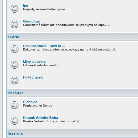
Iné
Projekty, nezaraditeľné vyššie.
Groupbuy
Samostatné fórum pre dohadovanie skupinových nákupov ...
Teória
Dokumentácia - How to ...
Dokumenty, návody, informácie, odkazy na ne (i lokálne uložená).
Mýty a povery
HiFi/audio/elektro voodoo ...
Hi-Fi čitáreň
Posádka
Členovia
Predstavenie členov.
Koutek Velkého Boba
Koutek Velkého Boba, čo viac dodať :-)
Inzercia