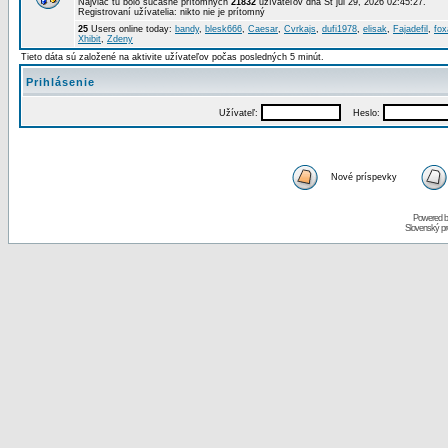
Najviac tu bolo súčasne prítomných
21832
užívateľov dňa St júl 29, 2026 02:45:27.
Registrovaní užívatelia: nikto nie je prítomný
25
Users online today:
bandy
,
blesk666
,
Caesar
,
Cvrkajs
,
dufi1978
,
elisak
,
Fajadefil
,
fox
Xhibit
,
Zdeny
Tieto dáta sú založené na aktivite užívateľov počas posledných 5 minút.
Prihlásenie
Užívateľ:
Heslo:
Nové príspevky
Powered 
Slovenský p