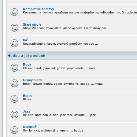
Kompletné zostavy
Komponenty, tvoriace vyvážené zostavy (najlepšie i so zdôvodnením, či popisom
Staré stroje
Stroje 20 a viac rokov staré, alebo aj nové s retro dizajnom ...
Iné
Nezaraditeľné prístroje, zvukové pomôcky, voodoo ...
Hudba a jej posluch
Rock
Classic, hard, glam, art, gothic, psychedelic, ... rock
Heavy metal
British, power, gothic, doom, symphonic, speed, ... metal
Blues
Blues ...
Jazz
Be-bop, hard-bop, fusion, jazz-rock, smooth, ... jazz
Klasická
Symfonická, orchestrálna, opera, ... hudba