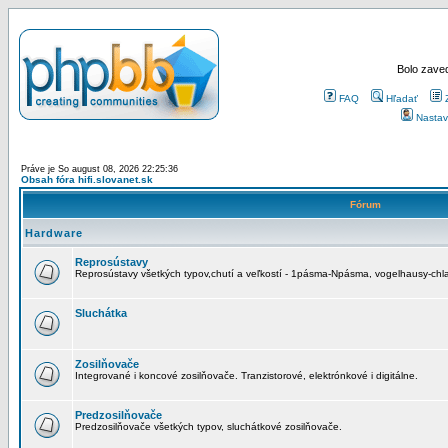
Bolo zaved
FAQ
Hľadať
Nastav
Práve je So august 08, 2026 22:25:36
Obsah fóra hifi.slovanet.sk
Fórum
Hardware
Reprosústavy
Reprosústavy všetkých typov,chutí a veľkostí - 1pásma-Npásma, vogelhausy-chla
Sluchátka
Zosilňovače
Integrované i koncové zosilňovače. Tranzistorové, elektrónkové i digitálne.
Predzosilňovače
Predzosilňovače všetkých typov, sluchátkové zosilňovače.