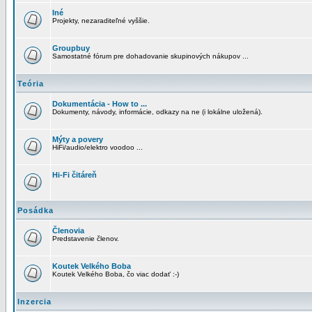
Iné
Projekty, nezaraditeľné vyššie.
Groupbuy
Samostatné fórum pre dohadovanie skupinových nákupov ...
Teória
Dokumentácia - How to ...
Dokumenty, návody, informácie, odkazy na ne (i lokálne uložená).
Mýty a povery
HiFi/audio/elektro voodoo ...
Hi-Fi čitáreň
Posádka
Členovia
Predstavenie členov.
Koutek Velkého Boba
Koutek Velkého Boba, čo viac dodať :-)
Inzercia