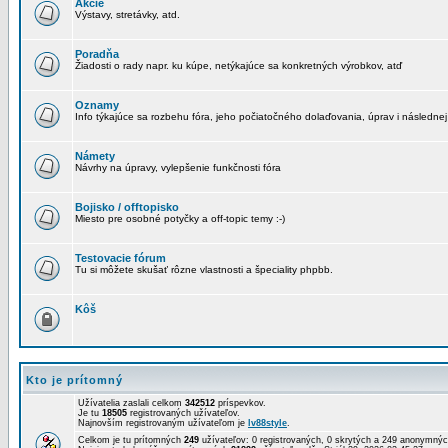
Akcie
Výstavy, stretávky, atd.
Poradňa
Žiadosti o rady napr. ku kúpe, netýkajúce sa konkretných výrobkov, atď
Oznamy
Info týkajúce sa rozbehu fóra, jeho počiatočného dolaďovania, úprav i následnej
Námety
Návrhy na úpravy, vylepšenie funkčnosti fóra
Bojisko / offtopisko
Miesto pre osobné potyčky a off-topic temy :-)
Testovacie fórum
Tu si môžete skušať rôzne vlastnosti a špeciality phpbb.
Kôš
Kto je prítomný
Užívatelia zaslali celkom
342512
príspevkov.
Je tu
18505
registrovaných užívateľov.
Najnovším registrovaným užívateľom je
lv88style
.
Celkom je tu prítomných
249
užívateľov: 0 registrovaných, 0 skrytých a 249 anonymn