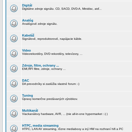
Digitál
Digitálne zdroje signálu. CD, SACD, DVD-A, Minidisc, atď...
Analóg
Analógové zdroje signálu.
Kabeláž
Signálové, reproduktorové, napájacie káble.
Video
Videorekordéry, DVD rekordéry, televízory, ...
Zdroje, filtre, ochrany ...
EMI,RFI filtre, zdroje, ochrany ...
DAC
DA prevodníky si zaslúžia vlastné forum :-)
Tuning
Úpravy komerčne predávaných výrobkov.
Multikanál
Viackanálovy hardware, AVR, ... (nie all-in-one hypermarket :-) )
HTPC, media streaming
HTPC, LAN AV streaming, rôzne mediaboxy a iný HW na rozhraní hifi a PC