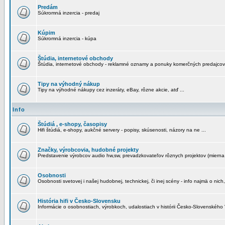
Predám
Súkromná inzercia - predaj
Kúpim
Súkromná inzercia - kúpa
Štúdia, internetové obchody
Štúdia, internetové obchody - reklamné oznamy a ponuky komerčných predajcov
Tipy na výhodný nákup
Tipy na výhodné nákupy cez inzeráty, eBay, rôzne akcie, atď ...
Info
Štúdiá , e-shopy, časopisy
Hifi štúdiá, e-shopy, aukčné servery - popisy, skúsenosti, názory na ne ...
Značky, výrobcovia, hudobné projekty
Predstavenie výrobcov audio hw,sw, prevadzkovateľov rôznych projektov (mierna 
Osobnosti
Osobnosti svetovej i našej hudobnej, technickej, či inej scény - info najmä o nich,
História hifi v Česko-Slovensku
Informácie o osobnostiach, výrobkoch, udalostiach v histórii Česko-Slovenského "