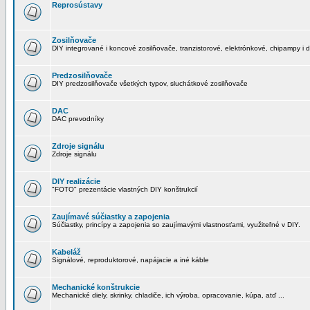
Reprosústavy
Zosilňovače
DIY integrované i koncové zosilňovače, tranzistorové, elektrónkové, chipampy i d
Predzosilňovače
DIY predzosilňovače všetkých typov, sluchátkové zosilňovače
DAC
DAC prevodníky
Zdroje signálu
Zdroje signálu
DIY realizácie
"FOTO" prezentácie vlastných DIY konštrukcií
Zaujímavé súčiastky a zapojenia
Súčiastky, princípy a zapojenia so zaujímavými vlastnosťami, využiteľné v DIY.
Kabeláž
Signálové, reproduktorové, napájacie a iné káble
Mechanické konštrukcie
Mechanické diely, skrinky, chladiče, ich výroba, opracovanie, kúpa, atď ...