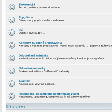
Elektronická
Techno, ambient, house, downbeat, ...
Pop, disco
Rôzne druhy popíkov a disco nahrávok
Iné
Ostatné štýly hudby ...
Koncerty, hudobné predstavenia
Koncerty a hudobné predstavenia - veľké, malé, klubové, ... - popisy a zážitky z 
Odporúčané nahrávky
Kvalitné, obľúbené, či niečím zaujímavé nahrávky, ktoré stoja za vypočutie.
Nekvalitné nahrávky
Zvukovo nekvalitné a "odfláknuté" nahrávky.
Akustika
Akustika a jej vplyv na posluch.
Resampling, upsampling, komprimacia zvuku
Resampling, upsampling, komprimácia, či iné úpravy nahrávok
DIY projekty