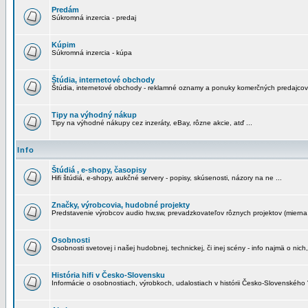
Predám
Súkromná inzercia - predaj
Kúpim
Súkromná inzercia - kúpa
Štúdia, internetové obchody
Štúdia, internetové obchody - reklamné oznamy a ponuky komerčných predajcov
Tipy na výhodný nákup
Tipy na výhodné nákupy cez inzeráty, eBay, rôzne akcie, atď ...
Info
Štúdiá , e-shopy, časopisy
Hifi štúdiá, e-shopy, aukčné servery - popisy, skúsenosti, názory na ne ...
Značky, výrobcovia, hudobné projekty
Predstavenie výrobcov audio hw,sw, prevadzkovateľov rôznych projektov (mierna 
Osobnosti
Osobnosti svetovej i našej hudobnej, technickej, či inej scény - info najmä o nich,
História hifi v Česko-Slovensku
Informácie o osobnostiach, výrobkoch, udalostiach v histórii Česko-Slovenského "