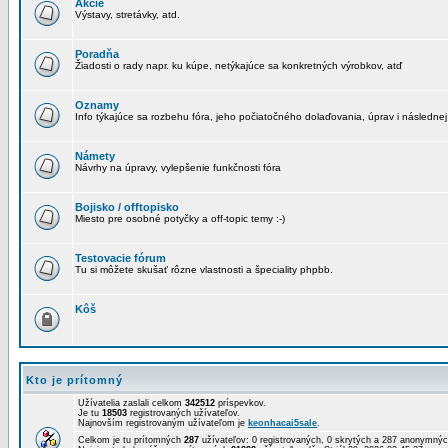
Akcie
Výstavy, stretávky, atd.
Poradňa
Žiadosti o rady napr. ku kúpe, netýkajúce sa konkretných výrobkov, atď
Oznamy
Info týkajúce sa rozbehu fóra, jeho počiatočného dolaďovania, úprav i následnej
Námety
Návrhy na úpravy, vylepšenie funkčnosti fóra
Bojisko / offtopisko
Miesto pre osobné potyčky a off-topic temy :-)
Testovacie fórum
Tu si môžete skušať rôzne vlastnosti a špeciality phpbb.
Kôš
Kto je prítomný
Užívatelia zaslali celkom
342512
príspevkov.
Je tu
18503
registrovaných užívateľov.
Najnovším registrovaným užívateľom je
keonhacai5sale
.
Celkom je tu prítomných
287
užívateľov: 0 registrovaných, 0 skrytých a 287 anonymn