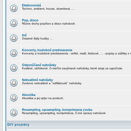
Elektronická
Techno, ambient, house, downbeat, ...
Pop, disco
Rôzne druhy popíkov a disco nahrávok
Iné
Ostatné štýly hudby ...
Koncerty, hudobné predstavenia
Koncerty a hudobné predstavenia - veľké, malé, klubové, ... - popisy a zážitky z 
Odporúčané nahrávky
Kvalitné, obľúbené, či niečím zaujímavé nahrávky, ktoré stoja za vypočutie.
Nekvalitné nahrávky
Zvukovo nekvalitné a "odfláknuté" nahrávky.
Akustika
Akustika a jej vplyv na posluch.
Resampling, upsampling, komprimacia zvuku
Resampling, upsampling, komprimácia, či iné úpravy nahrávok
DIY projekty