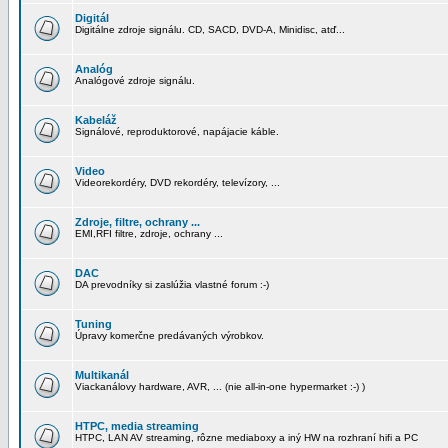
Digitál
Digitálne zdroje signálu. CD, SACD, DVD-A, Minidisc, atď...
Analóg
Analógové zdroje signálu.
Kabeláž
Signálové, reproduktorové, napájacie káble.
Video
Videorekordéry, DVD rekordéry, televízory, ...
Zdroje, filtre, ochrany ...
EMI,RFI filtre, zdroje, ochrany ...
DAC
DA prevodníky si zaslúžia vlastné forum :-)
Tuning
Úpravy komerčne predávaných výrobkov.
Multikanál
Viackanálovy hardware, AVR, ... (nie all-in-one hypermarket :-) )
HTPC, media streaming
HTPC, LAN AV streaming, rôzne mediaboxy a iný HW na rozhraní hifi a PC