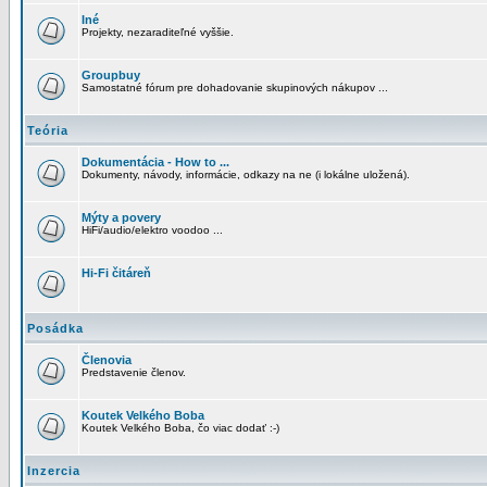
Iné
Projekty, nezaraditeľné vyššie.
Groupbuy
Samostatné fórum pre dohadovanie skupinových nákupov ...
Teória
Dokumentácia - How to ...
Dokumenty, návody, informácie, odkazy na ne (i lokálne uložená).
Mýty a povery
HiFi/audio/elektro voodoo ...
Hi-Fi čitáreň
Posádka
Členovia
Predstavenie členov.
Koutek Velkého Boba
Koutek Velkého Boba, čo viac dodať :-)
Inzercia