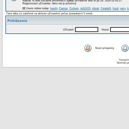
Najviac tu bolo súčasne prítomných
21832
užívateľov dňa St júl 29, 2026 02:45:27.
Registrovaní užívatelia: nikto nie je prítomný
22
Users online today:
bandy
,
Caesar
,
Cvrkajs
,
dufi1978
,
elisak
,
Fajadefil
,
foxal
,
gazy
,
k
Tieto dáta sú založené na aktivite užívateľov počas posledných 5 minút.
Prihlásenie
Užívateľ:
Heslo:
Nové príspevky
Powered 
Slovenský p