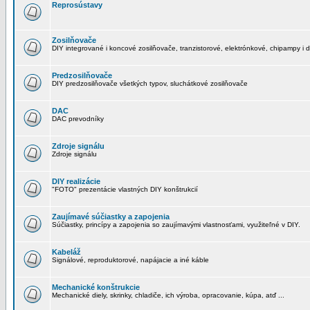
Reprosústavy
Zosilňovače
DIY integrované i koncové zosilňovače, tranzistorové, elektrónkové, chipampy i d
Predzosilňovače
DIY predzosilňovače všetkých typov, sluchátkové zosilňovače
DAC
DAC prevodníky
Zdroje signálu
Zdroje signálu
DIY realizácie
"FOTO" prezentácie vlastných DIY konštrukcií
Zaujímavé súčiastky a zapojenia
Súčiastky, princípy a zapojenia so zaujímavými vlastnosťami, využiteľné v DIY.
Kabeláž
Signálové, reproduktorové, napájacie a iné káble
Mechanické konštrukcie
Mechanické diely, skrinky, chladiče, ich výroba, opracovanie, kúpa, atď ...