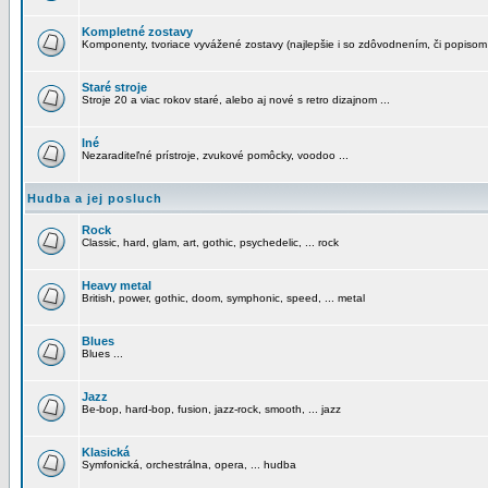
Kompletné zostavy
Komponenty, tvoriace vyvážené zostavy (najlepšie i so zdôvodnením, či popisom
Staré stroje
Stroje 20 a viac rokov staré, alebo aj nové s retro dizajnom ...
Iné
Nezaraditeľné prístroje, zvukové pomôcky, voodoo ...
Hudba a jej posluch
Rock
Classic, hard, glam, art, gothic, psychedelic, ... rock
Heavy metal
British, power, gothic, doom, symphonic, speed, ... metal
Blues
Blues ...
Jazz
Be-bop, hard-bop, fusion, jazz-rock, smooth, ... jazz
Klasická
Symfonická, orchestrálna, opera, ... hudba