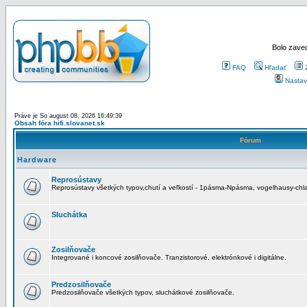
Bolo zaved
FAQ
Hľadať
Nastav
Práve je So august 08, 2026 16:49:39
Obsah fóra hifi.slovanet.sk
Fórum
Hardware
Reprosústavy
Reprosústavy všetkých typov,chutí a veľkostí - 1pásma-Npásma, vogelhausy-chla
Sluchátka
Zosilňovače
Integrované i koncové zosilňovače. Tranzistorové, elektrónkové i digitálne.
Predzosilňovače
Predzosilňovače všetkých typov, sluchátkové zosilňovače.