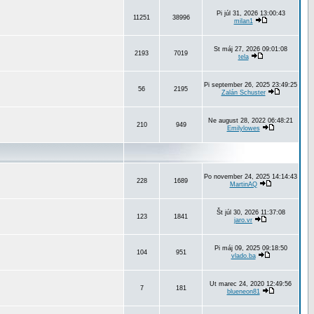
Pi júl 31, 2026 13:00:43
11251
38996
milan1
St máj 27, 2026 09:01:08
2193
7019
tela
Pi september 26, 2025 23:49:25
56
2195
Zalán Schuster
Ne august 28, 2022 06:48:21
210
949
Emilylowes
Po november 24, 2025 14:14:43
228
1689
MartinAQ
Št júl 30, 2026 11:37:08
123
1841
jaro.vr
Pi máj 09, 2025 09:18:50
104
951
vlado.ba
Ut marec 24, 2020 12:49:56
7
181
blueneon81