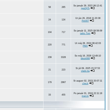
So január 29, 2022 06:12:41
58
285
tgp43j7h
Ut jún 26, 2018 11:20:38
24
124
Pet007
So január 11, 2025 09:58:09
104
717
tatko Tom
Ut máj 28, 2024 08:42:03
220
771
PMA
So máj 16, 2026 13:49:10
239
3328
blesk666
St júl 09, 2025 15:37:53
21
223
vlado.ba
St august 02, 2023 20:07:11
179
2967
check
Po január 01, 2024 22:11:18
33
455
marcin