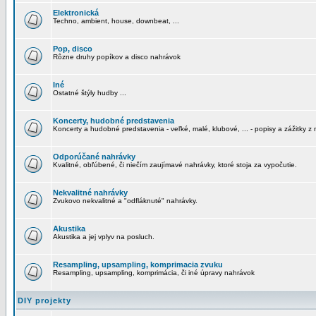
Elektronická
Techno, ambient, house, downbeat, ...
Pop, disco
Rôzne druhy popíkov a disco nahrávok
Iné
Ostatné štýly hudby ...
Koncerty, hudobné predstavenia
Koncerty a hudobné predstavenia - veľké, malé, klubové, ... - popisy a zážitky z 
Odporúčané nahrávky
Kvalitné, obľúbené, či niečím zaujímavé nahrávky, ktoré stoja za vypočutie.
Nekvalitné nahrávky
Zvukovo nekvalitné a "odfláknuté" nahrávky.
Akustika
Akustika a jej vplyv na posluch.
Resampling, upsampling, komprimacia zvuku
Resampling, upsampling, komprimácia, či iné úpravy nahrávok
DIY projekty