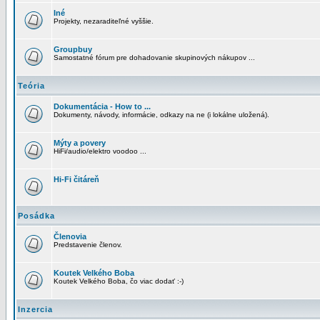
Iné
Projekty, nezaraditeľné vyššie.
Groupbuy
Samostatné fórum pre dohadovanie skupinových nákupov ...
Teória
Dokumentácia - How to ...
Dokumenty, návody, informácie, odkazy na ne (i lokálne uložená).
Mýty a povery
HiFi/audio/elektro voodoo ...
Hi-Fi čitáreň
Posádka
Členovia
Predstavenie členov.
Koutek Velkého Boba
Koutek Velkého Boba, čo viac dodať :-)
Inzercia