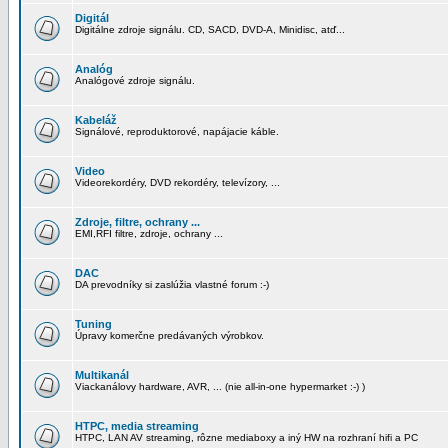
Digitál
Digitálne zdroje signálu. CD, SACD, DVD-A, Minidisc, atď...
Analóg
Analógové zdroje signálu.
Kabeláž
Signálové, reproduktorové, napájacie káble.
Video
Videorekordéry, DVD rekordéry, televízory, ...
Zdroje, filtre, ochrany ...
EMI,RFI filtre, zdroje, ochrany ...
DAC
DA prevodníky si zaslúžia vlastné forum :-)
Tuning
Úpravy komerčne predávaných výrobkov.
Multikanál
Viackanálovy hardware, AVR, ... (nie all-in-one hypermarket :-) )
HTPC, media streaming
HTPC, LAN AV streaming, rôzne mediaboxy a iný HW na rozhraní hifi a PC