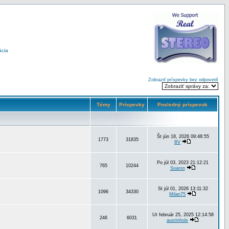
ácia
Zobraziť príspevky bez odpovedí
Témy
Príspevky
Posledný príspevok
Št jún 18, 2026 09:48:55
1773
31835
BV
Po júl 03, 2023 21:12:21
765
10244
Soaron
St júl 01, 2026 13:11:32
1096
34330
Milan75
Ut február 25, 2025 12:14:58
246
6031
austinhols