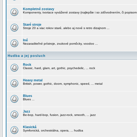
Kompletné zostavy
Komponenty, tvoriace vyvážené zostavy (najlepšie i so zdôvodnením, či popisom
Staré stroje
Stroje 20 a viac rokov staré, alebo aj nové s retro dizajnom ...
Iné
Nezaraditeľné prístroje, zvukové pomôcky, voodoo ...
Hudba a jej posluch
Rock
Classic, hard, glam, art, gothic, psychedelic, ... rock
Heavy metal
British, power, gothic, doom, symphonic, speed, ... metal
Blues
Blues ...
Jazz
Be-bop, hard-bop, fusion, jazz-rock, smooth, ... jazz
Klasická
Symfonická, orchestrálna, opera, ... hudba