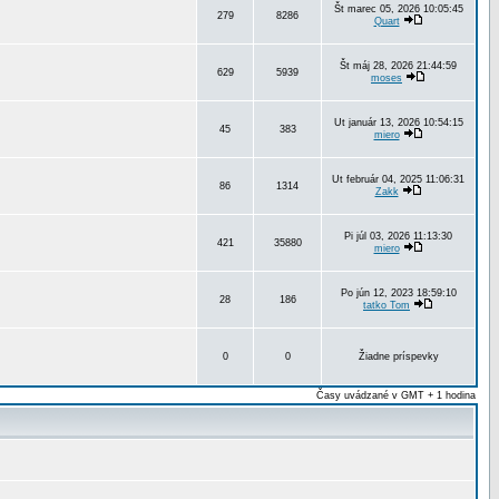
Št marec 05, 2026 10:05:45
279
8286
Quart
Št máj 28, 2026 21:44:59
629
5939
moses
Ut január 13, 2026 10:54:15
45
383
miero
Ut február 04, 2025 11:06:31
86
1314
Zakk
Pi júl 03, 2026 11:13:30
421
35880
miero
Po jún 12, 2023 18:59:10
28
186
tatko Tom
0
0
Žiadne príspevky
Časy uvádzané v GMT + 1 hodina