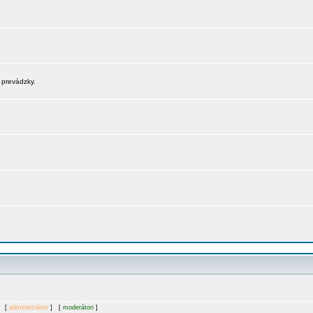
 prevádzky.
. [
administrátori
] [
moderátori
]