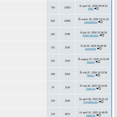
St apríl 01, 2026 09:04:51
743
12912
PMA
Št marec 05, 2026 13:21:19
632
11892
vajnorhifista
St jún 10, 2026 22:58:39
342
5788
Pedro Marantz
Pi júl 05, 2024 09:49:58
131
1530
austinhols
Št august 07, 2025 22:31:09
142
1418
Soaron
Št máj 07, 2026 14:23:56
248
5304
Staticx
Pi máj 30, 2025 10:10:50
74
1134
vlado.ba
So apríl 08, 2023 05:31:24
135
1044
CayoMacario
Ut apríl 01, 2025 11:46:05
178
3873
vlado.ba