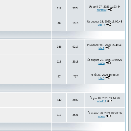
Ut apríl 07, 2026 11:53:44
211
5374
duran90
Ut august 18, 2020 13:06:44
49
1010
vita_k
Pi október 03, 2025 05:48:43
348
9217
PMA
Št august 21, 2025 19:07:20
118
2618
Paco
Po júl 27, 2026 16:55:24
47
727
PMA
Št jún 19, 2025 19:14:20
142
3662
lubo212
Št marec 28, 2024 09:23:56
110
3521
miero