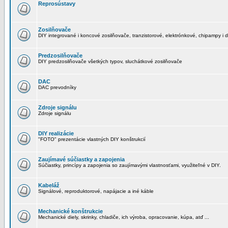
Reprosústavy
Zosilňovače
DIY integrované i koncové zosilňovače, tranzistorové, elektrónkové, chipampy i d
Predzosilňovače
DIY predzosilňovače všetkých typov, sluchátkové zosilňovače
DAC
DAC prevodníky
Zdroje signálu
Zdroje signálu
DIY realizácie
"FOTO" prezentácie vlastných DIY konštrukcií
Zaujímavé súčiastky a zapojenia
Súčiastky, princípy a zapojenia so zaujímavými vlastnosťami, využiteľné v DIY.
Kabeláž
Signálové, reproduktorové, napájacie a iné káble
Mechanické konštrukcie
Mechanické diely, skrinky, chladiče, ich výroba, opracovanie, kúpa, atď ...