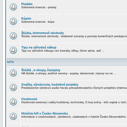
Predám
Súkromná inzercia - predaj
Kúpim
Súkromná inzercia - kúpa
Štúdia, internetové obchody
Štúdia, internetové obchody - reklamné oznamy a ponuky komerčných predajcov
Tipy na výhodný nákup
Tipy na výhodné nákupy cez inzeráty, eBay, rôzne akcie, atď ...
Info
Štúdiá , e-shopy, časopisy
Hifi štúdiá, e-shopy, aukčné servery - popisy, skúsenosti, názory na ne ...
Značky, výrobcovia, hudobné projekty
Predstavenie výrobcov audio hw,sw, prevadzkovateľov rôznych projektov (mierna 
Osobnosti
Osobnosti svetovej i našej hudobnej, technickej, či inej scény - info najmä o nich,
História hifi v Česko-Slovensku
Informácie o osobnostiach, výrobkoch, udalostiach v histórii Česko-Slovenského "