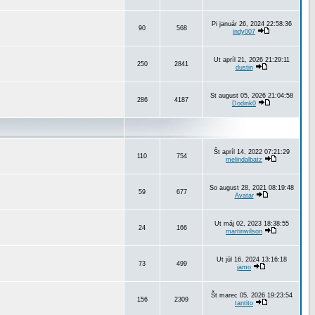
Pi január 26, 2024 22:58:36
90
568
indy007
Ut apríl 21, 2026 21:29:11
250
2841
dustin
St august 05, 2026 21:04:58
286
4187
Dodink0
Št apríl 14, 2022 07:21:29
110
754
melindalbatz
So august 28, 2021 08:19:48
59
677
Avatar
Ut máj 02, 2023 18:38:55
24
166
martinwilson
Ut júl 16, 2024 13:16:18
73
499
jamo
Št marec 05, 2026 19:23:54
156
2309
tantito