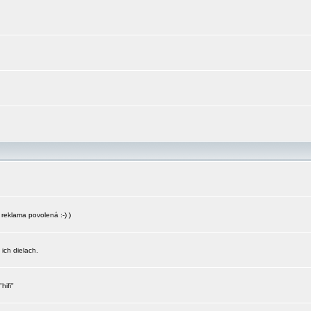
reklama povolená :-) )
 ich dielach.
hifi"