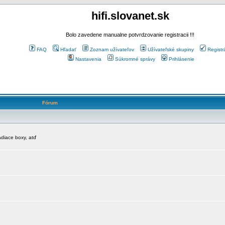
hifi.slovanet.sk
Bolo zavedene manualne potvrdzovanie registracii !!!
FAQ
Hľadať
Zoznam užívateľov
Užívateľské skupiny
Registr
Nastavenia
Súkromné správy
Prihlásenie
Fórum
diace boxy, atď