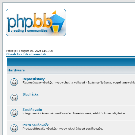
Práve je Pi august 07, 2026 14:01:06
Obsah fóra hifi.slovanet.sk
Hardware
Reprosústavy
Reprosústavy všetkých typov,chutí a veľkostí - 1pásma-Npásma, vogelhausy-chla
Sluchátka
Zosilňovače
Integrované i koncové zosilňovače. Tranzistorové, elektrónkové i digitálne.
Predzosilňovače
Predzosilňovače všetkých typov, sluchátkové zosilňovače.