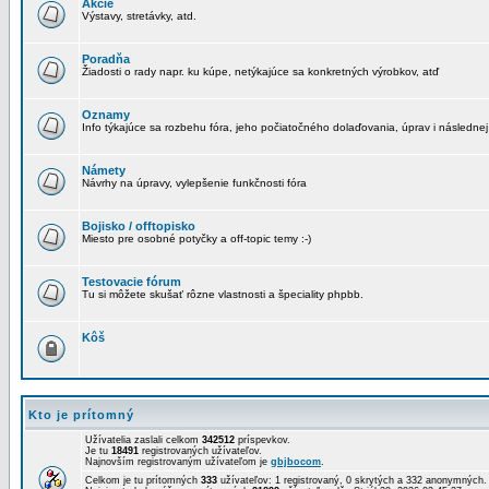
Akcie
Výstavy, stretávky, atd.
Poradňa
Žiadosti o rady napr. ku kúpe, netýkajúce sa konkretných výrobkov, atď
Oznamy
Info týkajúce sa rozbehu fóra, jeho počiatočného dolaďovania, úprav i následnej
Námety
Návrhy na úpravy, vylepšenie funkčnosti fóra
Bojisko / offtopisko
Miesto pre osobné potyčky a off-topic temy :-)
Testovacie fórum
Tu si môžete skušať rôzne vlastnosti a špeciality phpbb.
Kôš
Kto je prítomný
Užívatelia zaslali celkom
342512
príspevkov.
Je tu
18491
registrovaných užívateľov.
Najnovším registrovaným užívateľom je
gbjbocom
.
Celkom je tu prítomných
333
užívateľov: 1 registrovaný, 0 skrytých a 332 anonymných