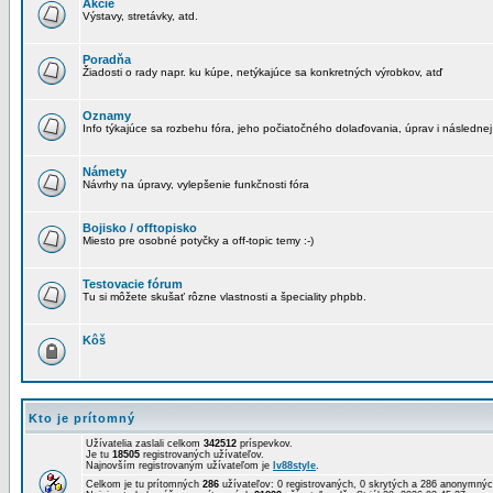
Akcie
Výstavy, stretávky, atd.
Poradňa
Žiadosti o rady napr. ku kúpe, netýkajúce sa konkretných výrobkov, atď
Oznamy
Info týkajúce sa rozbehu fóra, jeho počiatočného dolaďovania, úprav i následnej
Námety
Návrhy na úpravy, vylepšenie funkčnosti fóra
Bojisko / offtopisko
Miesto pre osobné potyčky a off-topic temy :-)
Testovacie fórum
Tu si môžete skušať rôzne vlastnosti a špeciality phpbb.
Kôš
Kto je prítomný
Užívatelia zaslali celkom
342512
príspevkov.
Je tu
18505
registrovaných užívateľov.
Najnovším registrovaným užívateľom je
lv88style
.
Celkom je tu prítomných
286
užívateľov: 0 registrovaných, 0 skrytých a 286 anonymn