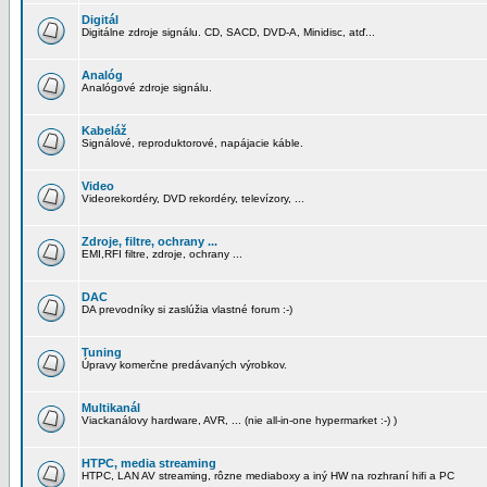
Digitál
Digitálne zdroje signálu. CD, SACD, DVD-A, Minidisc, atď...
Analóg
Analógové zdroje signálu.
Kabeláž
Signálové, reproduktorové, napájacie káble.
Video
Videorekordéry, DVD rekordéry, televízory, ...
Zdroje, filtre, ochrany ...
EMI,RFI filtre, zdroje, ochrany ...
DAC
DA prevodníky si zaslúžia vlastné forum :-)
Tuning
Úpravy komerčne predávaných výrobkov.
Multikanál
Viackanálovy hardware, AVR, ... (nie all-in-one hypermarket :-) )
HTPC, media streaming
HTPC, LAN AV streaming, rôzne mediaboxy a iný HW na rozhraní hifi a PC