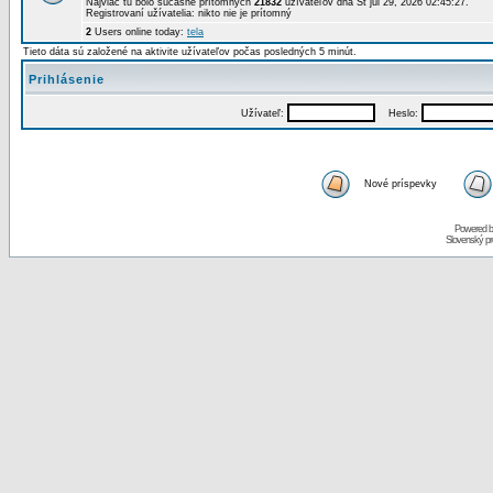
Najviac tu bolo súčasne prítomných
21832
užívateľov dňa St júl 29, 2026 02:45:27.
Registrovaní užívatelia: nikto nie je prítomný
2
Users online today:
tela
Tieto dáta sú založené na aktivite užívateľov počas posledných 5 minút.
Prihlásenie
Užívateľ:
Heslo:
Nové príspevky
Powered 
Slovenský p