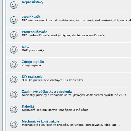
Reprosústavy
Zosilňovače
DIY integrované i koncové zosilňovače, tranzistorové, elektrónkové, chipampy i d
Predzosilňovače
DIY predzosilňovače všetkých typov, sluchátkové zosilňovače
DAC
DAC prevodníky
Zdroje signálu
Zdroje signálu
DIY realizácie
"FOTO" prezentácie vlastných DIY konštrukcií
Zaujímavé súčiastky a zapojenia
Súčiastky, princípy a zapojenia so zaujímavými vlastnosťami, využiteľné v DIY.
Kabeláž
Signálové, reproduktorové, napájacie a iné káble
Mechanické konštrukcie
Mechanické diely, skrinky, chladiče, ich výroba, opracovanie, kúpa, atď ...