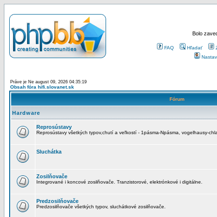
Bolo zaved
FAQ
Hľadať
Nastav
Práve je Ne august 09, 2026 04:35:19
Obsah fóra hifi.slovanet.sk
Fórum
Hardware
Reprosústavy
Reprosústavy všetkých typov,chutí a veľkostí - 1pásma-Npásma, vogelhausy-chla
Sluchátka
Zosilňovače
Integrované i koncové zosilňovače. Tranzistorové, elektrónkové i digitálne.
Predzosilňovače
Predzosilňovače všetkých typov, sluchátkové zosilňovače.