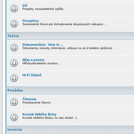
Iné
Projekty, nezaraditeľné vyššie.
Groupbuy
Samostatné fórum pre dohadovanie skupinových nákupov ...
Teória
Dokumentácia - How to ...
Dokumenty, návody, informácie, odkazy na ne (i lokálne uložená).
Mýty a povery
HiFi/audio/elektro voodoo ...
Hi-Fi čitáreň
Posádka
Členovia
Predstavenie členov.
Koutek Velkého Boba
Koutek Velkého Boba, čo viac dodať :-)
Inzercia