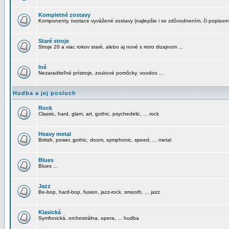
Kompletné zostavy
Komponenty, tvoriace vyvážené zostavy (najlepšie i so zdôvodnením, či popisom
Staré stroje
Stroje 20 a viac rokov staré, alebo aj nové s retro dizajnom ...
Iné
Nezaraditeľné prístroje, zvukové pomôcky, voodoo ...
Hudba a jej posluch
Rock
Classic, hard, glam, art, gothic, psychedelic, ... rock
Heavy metal
British, power, gothic, doom, symphonic, speed, ... metal
Blues
Blues ...
Jazz
Be-bop, hard-bop, fusion, jazz-rock, smooth, ... jazz
Klasická
Symfonická, orchestrálna, opera, ... hudba