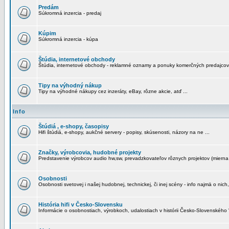
Predám
Súkromná inzercia - predaj
Kúpim
Súkromná inzercia - kúpa
Štúdia, internetové obchody
Štúdia, internetové obchody - reklamné oznamy a ponuky komerčných predajcov
Tipy na výhodný nákup
Tipy na výhodné nákupy cez inzeráty, eBay, rôzne akcie, atď ...
Info
Štúdiá , e-shopy, časopisy
Hifi štúdiá, e-shopy, aukčné servery - popisy, skúsenosti, názory na ne ...
Značky, výrobcovia, hudobné projekty
Predstavenie výrobcov audio hw,sw, prevadzkovateľov rôznych projektov (mierna 
Osobnosti
Osobnosti svetovej i našej hudobnej, technickej, či inej scény - info najmä o nich,
História hifi v Česko-Slovensku
Informácie o osobnostiach, výrobkoch, udalostiach v histórii Česko-Slovenského "