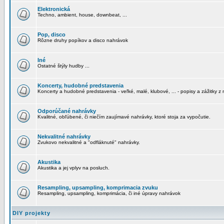
Elektronická
Techno, ambient, house, downbeat, ...
Pop, disco
Rôzne druhy popíkov a disco nahrávok
Iné
Ostatné štýly hudby ...
Koncerty, hudobné predstavenia
Koncerty a hudobné predstavenia - veľké, malé, klubové, ... - popisy a zážitky z 
Odporúčané nahrávky
Kvalitné, obľúbené, či niečím zaujímavé nahrávky, ktoré stoja za vypočutie.
Nekvalitné nahrávky
Zvukovo nekvalitné a "odfláknuté" nahrávky.
Akustika
Akustika a jej vplyv na posluch.
Resampling, upsampling, komprimacia zvuku
Resampling, upsampling, komprimácia, či iné úpravy nahrávok
DIY projekty