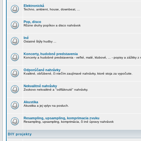
Elektronická
Techno, ambient, house, downbeat, ...
Pop, disco
Rôzne druhy popíkov a disco nahrávok
Iné
Ostatné štýly hudby ...
Koncerty, hudobné predstavenia
Koncerty a hudobné predstavenia - veľké, malé, klubové, ... - popisy a zážitky z 
Odporúčané nahrávky
Kvalitné, obľúbené, či niečím zaujímavé nahrávky, ktoré stoja za vypočutie.
Nekvalitné nahrávky
Zvukovo nekvalitné a "odfláknuté" nahrávky.
Akustika
Akustika a jej vplyv na posluch.
Resampling, upsampling, komprimacia zvuku
Resampling, upsampling, komprimácia, či iné úpravy nahrávok
DIY projekty