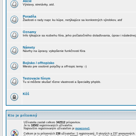
Akcie
Výstavy, stretávky, atd.
Poradňa
Žiadosti o rady napr. ku kúpe, netýkajúce sa konkretných výrobkov, atď
Oznamy
Info týkajúce sa rozbehu fóra, jeho počiatočného dolaďovania, úprav i následnej
Námety
Návrhy na úpravy, vylepšenie funkčnosti fóra
Bojisko / offtopisko
Miesto pre osobné potyčky a off-topic temy :-)
Testovacie fórum
Tu si môžete skušať rôzne vlastnosti a špeciality phpbb.
Kôš
Kto je prítomný
Užívatelia zaslali celkom
342512
príspevkov.
Je tu
18502
registrovaných užívateľov.
Najnovším registrovaným užívateľom je
mcwzone1
.
Celkom je tu prítomných
238
užívateľov: 1 registrovaný, 0 skrytých a 237 anonymných