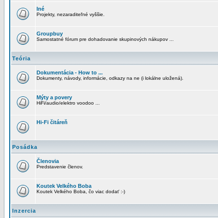
Iné
Projekty, nezaraditeľné vyššie.
Groupbuy
Samostatné fórum pre dohadovanie skupinových nákupov ...
Teória
Dokumentácia - How to ...
Dokumenty, návody, informácie, odkazy na ne (i lokálne uložená).
Mýty a povery
HiFi/audio/elektro voodoo ...
Hi-Fi čitáreň
Posádka
Členovia
Predstavenie členov.
Koutek Velkého Boba
Koutek Velkého Boba, čo viac dodať :-)
Inzercia