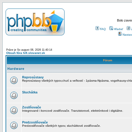
Bolo zaved
FAQ
Hľadať
Nastav
Práve je So august 08, 2026 11:40:14
Obsah fóra hifi.slovanet.sk
Fórum
Hardware
Reprosústavy
Reprosústavy všetkých typov,chutí a veľkostí - 1pásma-Npásma, vogelhausy-chla
Sluchátka
Zosilňovače
Integrované i koncové zosilňovače. Tranzistorové, elektrónkové i digitálne.
Predzosilňovače
Predzosilňovače všetkých typov, sluchátkové zosilňovače.