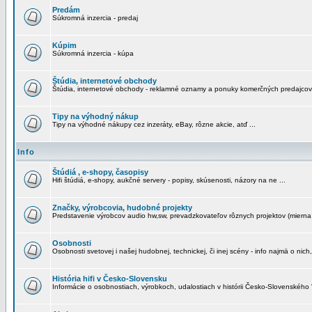
Predám
Súkromná inzercia - predaj
Kúpim
Súkromná inzercia - kúpa
Štúdia, internetové obchody
Štúdia, internetové obchody - reklamné oznamy a ponuky komerčných predajcov
Tipy na výhodný nákup
Tipy na výhodné nákupy cez inzeráty, eBay, rôzne akcie, atď ...
Info
Štúdiá , e-shopy, časopisy
Hifi štúdiá, e-shopy, aukčné servery - popisy, skúsenosti, názory na ne ...
Značky, výrobcovia, hudobné projekty
Predstavenie výrobcov audio hw,sw, prevadzkovateľov rôznych projektov (mierna 
Osobnosti
Osobnosti svetovej i našej hudobnej, technickej, či inej scény - info najmä o nich,
História hifi v Česko-Slovensku
Informácie o osobnostiach, výrobkoch, udalostiach v histórii Česko-Slovenského "