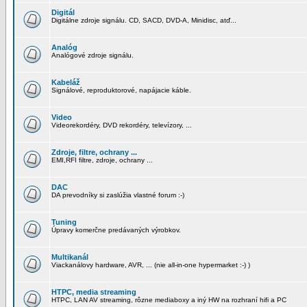
Digitál
Digitálne zdroje signálu. CD, SACD, DVD-A, Minidisc, atď...
Analóg
Analógové zdroje signálu.
Kabeláž
Signálové, reproduktorové, napájacie káble.
Video
Videorekordéry, DVD rekordéry, televízory, ...
Zdroje, filtre, ochrany ...
EMI,RFI filtre, zdroje, ochrany ...
DAC
DA prevodníky si zaslúžia vlastné forum :-)
Tuning
Úpravy komerčne predávaných výrobkov.
Multikanál
Viackanálovy hardware, AVR, ... (nie all-in-one hypermarket :-) )
HTPC, media streaming
HTPC, LAN AV streaming, rôzne mediaboxy a iný HW na rozhraní hifi a PC