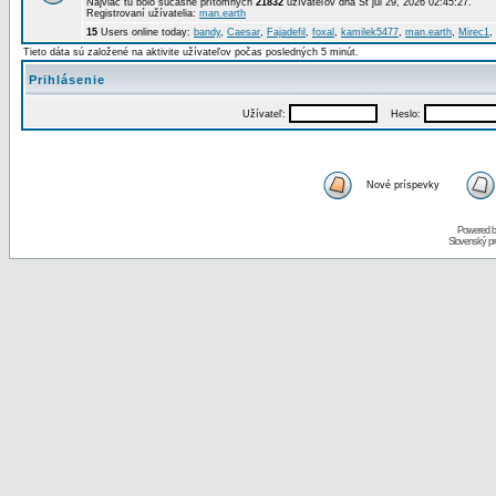
Najviac tu bolo súčasne prítomných
21832
užívateľov dňa St júl 29, 2026 02:45:27.
Registrovaní užívatelia:
man.earth
15
Users online today:
bandy
,
Caesar
,
Fajadefil
,
foxal
,
kamilek5477
,
man.earth
,
Mirec1
,
Tieto dáta sú založené na aktivite užívateľov počas posledných 5 minút.
Prihlásenie
Užívateľ:
Heslo:
Nové príspevky
Powered 
Slovenský p