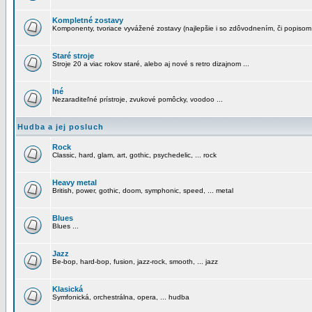
Kompletné zostavy
Komponenty, tvoriace vyvážené zostavy (najlepšie i so zdôvodnením, či popisom
Staré stroje
Stroje 20 a viac rokov staré, alebo aj nové s retro dizajnom ...
Iné
Nezaraditeľné prístroje, zvukové pomôcky, voodoo ...
Hudba a jej posluch
Rock
Classic, hard, glam, art, gothic, psychedelic, ... rock
Heavy metal
British, power, gothic, doom, symphonic, speed, ... metal
Blues
Blues ...
Jazz
Be-bop, hard-bop, fusion, jazz-rock, smooth, ... jazz
Klasická
Symfonická, orchestrálna, opera, ... hudba