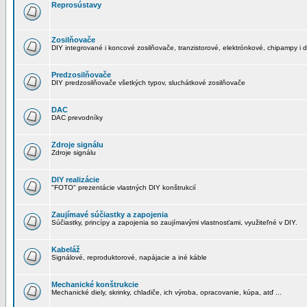
Reprosústavy
Zosilňovače
DIY integrované i koncové zosilňovače, tranzistorové, elektrónkové, chipampy i d
Predzosilňovače
DIY predzosilňovače všetkých typov, sluchátkové zosilňovače
DAC
DAC prevodníky
Zdroje signálu
Zdroje signálu
DIY realizácie
"FOTO" prezentácie vlastných DIY konštrukcií
Zaujímavé súčiastky a zapojenia
Súčiastky, princípy a zapojenia so zaujímavými vlastnosťami, využiteľné v DIY.
Kabeláž
Signálové, reproduktorové, napájacie a iné káble
Mechanické konštrukcie
Mechanické diely, skrinky, chladiče, ich výroba, opracovanie, kúpa, atď ...