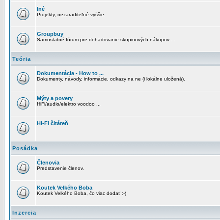
Iné
Projekty, nezaraditeľné vyššie.
Groupbuy
Samostatné fórum pre dohadovanie skupinových nákupov ...
Teória
Dokumentácia - How to ...
Dokumenty, návody, informácie, odkazy na ne (i lokálne uložená).
Mýty a povery
HiFi/audio/elektro voodoo ...
Hi-Fi čitáreň
Posádka
Členovia
Predstavenie členov.
Koutek Velkého Boba
Koutek Velkého Boba, čo viac dodať :-)
Inzercia