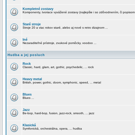
Kompletné zostavy
Komponenty, tvoriace vyvážené zostavy (najlepšie i so zdôvodnením, či popisom
Staré stroje
Stroje 20 a viac rokov staré, alebo aj nové s retro dizajnom ...
Iné
Nezaraditeľné prístroje, zvukové pomôcky, voodoo ...
Hudba a jej posluch
Rock
Classic, hard, glam, art, gothic, psychedelic, ... rock
Heavy metal
British, power, gothic, doom, symphonic, speed, ... metal
Blues
Blues ...
Jazz
Be-bop, hard-bop, fusion, jazz-rock, smooth, ... jazz
Klasická
Symfonická, orchestrálna, opera, ... hudba