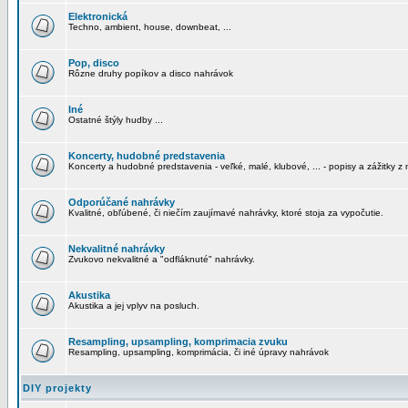
Elektronická
Techno, ambient, house, downbeat, ...
Pop, disco
Rôzne druhy popíkov a disco nahrávok
Iné
Ostatné štýly hudby ...
Koncerty, hudobné predstavenia
Koncerty a hudobné predstavenia - veľké, malé, klubové, ... - popisy a zážitky z 
Odporúčané nahrávky
Kvalitné, obľúbené, či niečím zaujímavé nahrávky, ktoré stoja za vypočutie.
Nekvalitné nahrávky
Zvukovo nekvalitné a "odfláknuté" nahrávky.
Akustika
Akustika a jej vplyv na posluch.
Resampling, upsampling, komprimacia zvuku
Resampling, upsampling, komprimácia, či iné úpravy nahrávok
DIY projekty