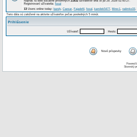
Najviac tu bolo súčasne prítomných
21832
užívateľov dňa St júl 29, 2026 02:45:27.
Registrovaní užívatelia:
foxal
13
Users online today:
bandy
,
Caesar
,
Fajadefil
,
foxal
,
kamilek5477
,
Mirec1
,
nalimko33
,
Tieto dáta sú založené na aktivite užívateľov počas posledných 5 minút.
Prihlásenie
Užívateľ:
Heslo:
Nové príspevky
Powered 
Slovenský p