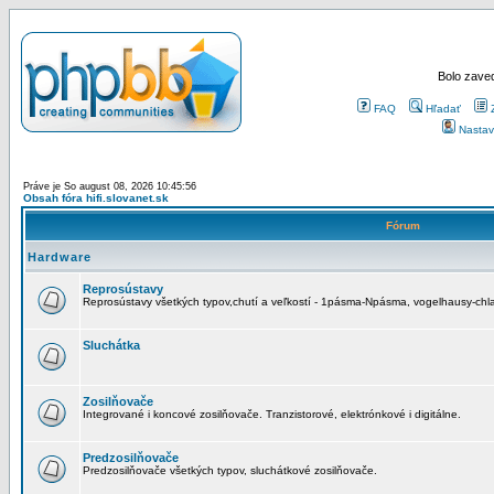
Bolo zaved
FAQ
Hľadať
Nastav
Práve je So august 08, 2026 10:45:56
Obsah fóra hifi.slovanet.sk
Fórum
Hardware
Reprosústavy
Reprosústavy všetkých typov,chutí a veľkostí - 1pásma-Npásma, vogelhausy-chla
Sluchátka
Zosilňovače
Integrované i koncové zosilňovače. Tranzistorové, elektrónkové i digitálne.
Predzosilňovače
Predzosilňovače všetkých typov, sluchátkové zosilňovače.