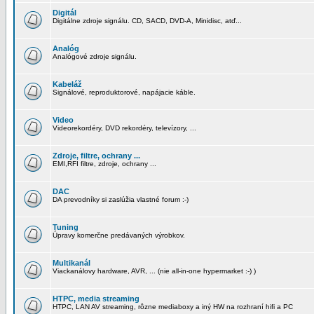
Digitál
Digitálne zdroje signálu. CD, SACD, DVD-A, Minidisc, atď...
Analóg
Analógové zdroje signálu.
Kabeláž
Signálové, reproduktorové, napájacie káble.
Video
Videorekordéry, DVD rekordéry, televízory, ...
Zdroje, filtre, ochrany ...
EMI,RFI filtre, zdroje, ochrany ...
DAC
DA prevodníky si zaslúžia vlastné forum :-)
Tuning
Úpravy komerčne predávaných výrobkov.
Multikanál
Viackanálovy hardware, AVR, ... (nie all-in-one hypermarket :-) )
HTPC, media streaming
HTPC, LAN AV streaming, rôzne mediaboxy a iný HW na rozhraní hifi a PC