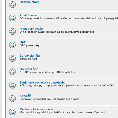
Reprosústavy
Zosilňovače
DIY integrované i koncové zosilňovače, tranzistorové, elektrónkové, chipampy i d
Predzosilňovače
DIY predzosilňovače všetkých typov, sluchátkové zosilňovače
DAC
DAC prevodníky
Zdroje signálu
Zdroje signálu
DIY realizácie
"FOTO" prezentácie vlastných DIY konštrukcií
Zaujímavé súčiastky a zapojenia
Súčiastky, princípy a zapojenia so zaujímavými vlastnosťami, využiteľné v DIY.
Kabeláž
Signálové, reproduktorové, napájacie a iné káble
Mechanické konštrukcie
Mechanické diely, skrinky, chladiče, ich výroba, opracovanie, kúpa, atď ...