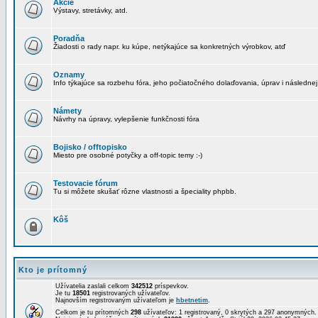
Akcie
Výstavy, stretávky, atd.
Poradňa
Žiadosti o rady napr. ku kúpe, netýkajúce sa konkretných výrobkov, atď
Oznamy
Info týkajúce sa rozbehu fóra, jeho počiatočného dolaďovania, úprav i následnej
Námety
Návrhy na úpravy, vylepšenie funkčnosti fóra
Bojisko / offtopisko
Miesto pre osobné potyčky a off-topic temy :-)
Testovacie fórum
Tu si môžete skušať rôzne vlastnosti a špeciality phpbb.
Kôš
Kto je prítomný
Užívatelia zaslali celkom
342512
príspevkov.
Je tu
18501
registrovaných užívateľov.
Najnovším registrovaným užívateľom je
hbetnetim
.
Celkom je tu prítomných
298
užívateľov: 1 registrovaný, 0 skrytých a 297 anonymných