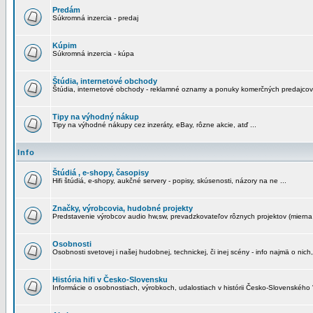
Predám
Súkromná inzercia - predaj
Kúpim
Súkromná inzercia - kúpa
Štúdia, internetové obchody
Štúdia, internetové obchody - reklamné oznamy a ponuky komerčných predajcov
Tipy na výhodný nákup
Tipy na výhodné nákupy cez inzeráty, eBay, rôzne akcie, atď ...
Info
Štúdiá , e-shopy, časopisy
Hifi štúdiá, e-shopy, aukčné servery - popisy, skúsenosti, názory na ne ...
Značky, výrobcovia, hudobné projekty
Predstavenie výrobcov audio hw,sw, prevadzkovateľov rôznych projektov (mierna 
Osobnosti
Osobnosti svetovej i našej hudobnej, technickej, či inej scény - info najmä o nich,
História hifi v Česko-Slovensku
Informácie o osobnostiach, výrobkoch, udalostiach v histórii Česko-Slovenského "