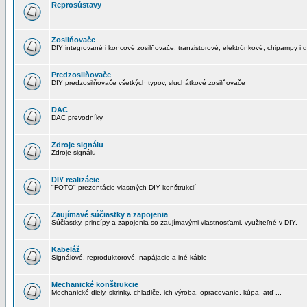
Reprosústavy
Zosilňovače
DIY integrované i koncové zosilňovače, tranzistorové, elektrónkové, chipampy i d
Predzosilňovače
DIY predzosilňovače všetkých typov, sluchátkové zosilňovače
DAC
DAC prevodníky
Zdroje signálu
Zdroje signálu
DIY realizácie
"FOTO" prezentácie vlastných DIY konštrukcií
Zaujímavé súčiastky a zapojenia
Súčiastky, princípy a zapojenia so zaujímavými vlastnosťami, využiteľné v DIY.
Kabeláž
Signálové, reproduktorové, napájacie a iné káble
Mechanické konštrukcie
Mechanické diely, skrinky, chladiče, ich výroba, opracovanie, kúpa, atď ...