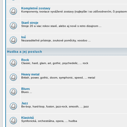
Kompletné zostavy
Komponenty, tvoriace vyvážené zostavy (najlepšie i so zdôvodnením, či popisom
Staré stroje
Stroje 20 a viac rokov staré, alebo aj nové s retro dizajnom ...
Iné
Nezaraditeľné prístroje, zvukové pomôcky, voodoo ...
Hudba a jej posluch
Rock
Classic, hard, glam, art, gothic, psychedelic, ... rock
Heavy metal
British, power, gothic, doom, symphonic, speed, ... metal
Blues
Blues ...
Jazz
Be-bop, hard-bop, fusion, jazz-rock, smooth, ... jazz
Klasická
Symfonická, orchestrálna, opera, ... hudba