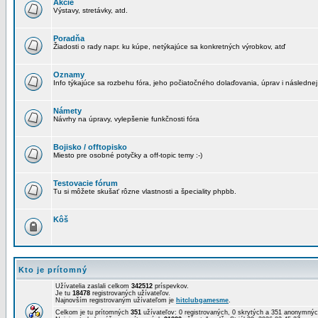
Akcie
Výstavy, stretávky, atd.
Poradňa
Žiadosti o rady napr. ku kúpe, netýkajúce sa konkretných výrobkov, atď
Oznamy
Info týkajúce sa rozbehu fóra, jeho počiatočného dolaďovania, úprav i následnej
Námety
Návrhy na úpravy, vylepšenie funkčnosti fóra
Bojisko / offtopisko
Miesto pre osobné potyčky a off-topic temy :-)
Testovacie fórum
Tu si môžete skušať rôzne vlastnosti a špeciality phpbb.
Kôš
Kto je prítomný
Užívatelia zaslali celkom
342512
príspevkov.
Je tu
18478
registrovaných užívateľov.
Najnovším registrovaným užívateľom je
hitclubgamesme
.
Celkom je tu prítomných
351
užívateľov: 0 registrovaných, 0 skrytých a 351 anonymn