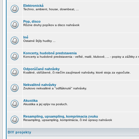
Elektronická
Techno, ambient, house, downbeat, ...
Pop, disco
Rôzne druhy popíkov a disco nahrávok
Iné
Ostatné štýly hudby ...
Koncerty, hudobné predstavenia
Koncerty a hudobné predstavenia - veľké, malé, klubové, ... - popisy a zážitky z 
Odporúčané nahrávky
Kvalitné, obľúbené, či niečím zaujímavé nahrávky, ktoré stoja za vypočutie.
Nekvalitné nahrávky
Zvukovo nekvalitné a "odfláknuté" nahrávky.
Akustika
Akustika a jej vplyv na posluch.
Resampling, upsampling, komprimacia zvuku
Resampling, upsampling, komprimácia, či iné úpravy nahrávok
DIY projekty