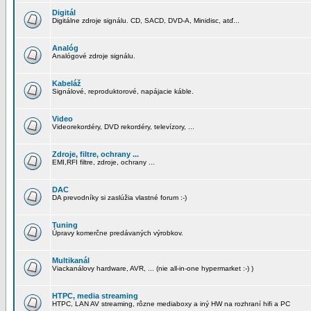
Digitál
Digitálne zdroje signálu. CD, SACD, DVD-A, Minidisc, atď...
Analóg
Analógové zdroje signálu.
Kabeláž
Signálové, reproduktorové, napájacie káble.
Video
Videorekordéry, DVD rekordéry, televízory, ...
Zdroje, filtre, ochrany ...
EMI,RFI filtre, zdroje, ochrany ...
DAC
DA prevodníky si zaslúžia vlastné forum :-)
Tuning
Úpravy komerčne predávaných výrobkov.
Multikanál
Viackanálovy hardware, AVR, ... (nie all-in-one hypermarket :-) )
HTPC, media streaming
HTPC, LAN AV streaming, rôzne mediaboxy a iný HW na rozhraní hifi a PC