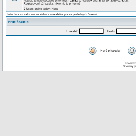
Najviac tu bolo súčasne prítomných
21832
užívateľov dňa St júl 29, 2026 02:45:27.
Registrovaní užívatelia: nikto nie je prítomný
0
Users online today: None
Tieto dáta sú založené na aktivite užívateľov počas posledných 5 minút.
Prihlásenie
Užívateľ:
Heslo:
Nové príspevky
Powered 
Slovenský p