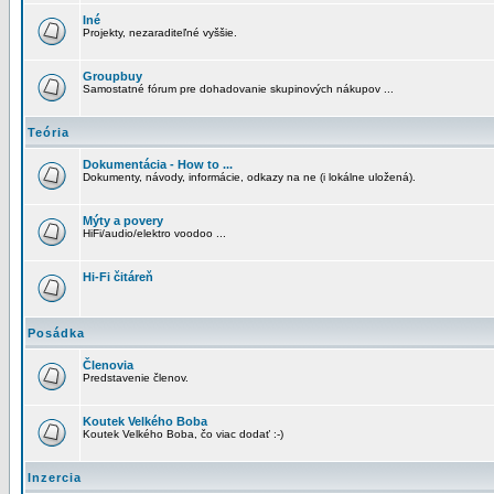
Iné
Projekty, nezaraditeľné vyššie.
Groupbuy
Samostatné fórum pre dohadovanie skupinových nákupov ...
Teória
Dokumentácia - How to ...
Dokumenty, návody, informácie, odkazy na ne (i lokálne uložená).
Mýty a povery
HiFi/audio/elektro voodoo ...
Hi-Fi čitáreň
Posádka
Členovia
Predstavenie členov.
Koutek Velkého Boba
Koutek Velkého Boba, čo viac dodať :-)
Inzercia