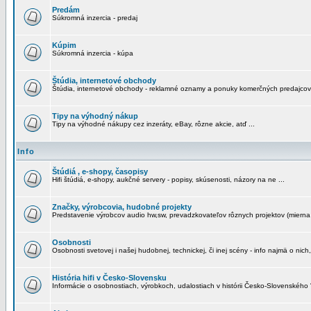
Predám
Súkromná inzercia - predaj
Kúpim
Súkromná inzercia - kúpa
Štúdia, internetové obchody
Štúdia, internetové obchody - reklamné oznamy a ponuky komerčných predajcov
Tipy na výhodný nákup
Tipy na výhodné nákupy cez inzeráty, eBay, rôzne akcie, atď ...
Info
Štúdiá , e-shopy, časopisy
Hifi štúdiá, e-shopy, aukčné servery - popisy, skúsenosti, názory na ne ...
Značky, výrobcovia, hudobné projekty
Predstavenie výrobcov audio hw,sw, prevadzkovateľov rôznych projektov (mierna 
Osobnosti
Osobnosti svetovej i našej hudobnej, technickej, či inej scény - info najmä o nich,
História hifi v Česko-Slovensku
Informácie o osobnostiach, výrobkoch, udalostiach v histórii Česko-Slovenského "