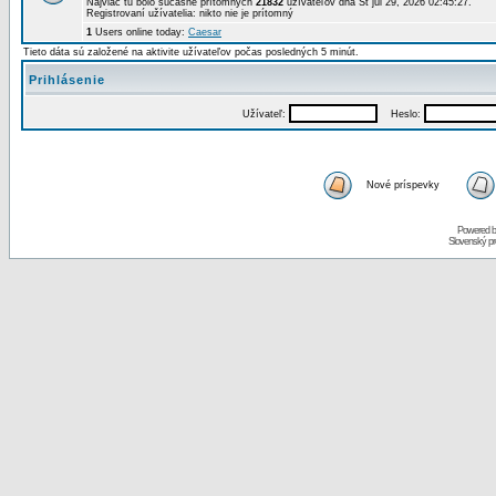
Najviac tu bolo súčasne prítomných
21832
užívateľov dňa St júl 29, 2026 02:45:27.
Registrovaní užívatelia: nikto nie je prítomný
1
Users online today:
Caesar
Tieto dáta sú založené na aktivite užívateľov počas posledných 5 minút.
Prihlásenie
Užívateľ:
Heslo:
Nové príspevky
Powered 
Slovenský p