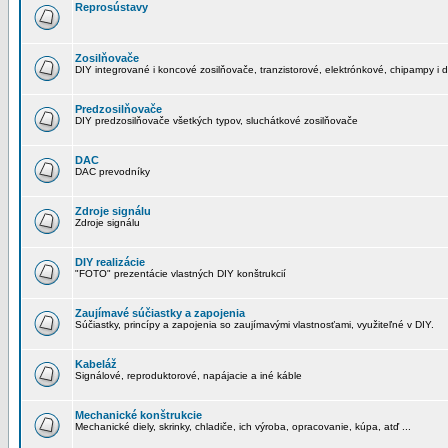
Reprosústavy
Zosilňovače
DIY integrované i koncové zosilňovače, tranzistorové, elektrónkové, chipampy i d
Predzosilňovače
DIY predzosilňovače všetkých typov, sluchátkové zosilňovače
DAC
DAC prevodníky
Zdroje signálu
Zdroje signálu
DIY realizácie
"FOTO" prezentácie vlastných DIY konštrukcií
Zaujímavé súčiastky a zapojenia
Súčiastky, princípy a zapojenia so zaujímavými vlastnosťami, využiteľné v DIY.
Kabeláž
Signálové, reproduktorové, napájacie a iné káble
Mechanické konštrukcie
Mechanické diely, skrinky, chladiče, ich výroba, opracovanie, kúpa, atď ...