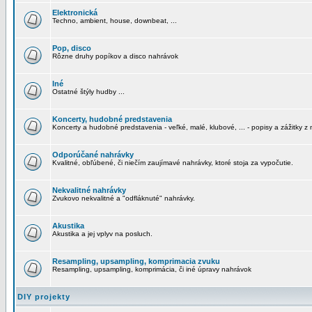
Elektronická
Techno, ambient, house, downbeat, ...
Pop, disco
Rôzne druhy popíkov a disco nahrávok
Iné
Ostatné štýly hudby ...
Koncerty, hudobné predstavenia
Koncerty a hudobné predstavenia - veľké, malé, klubové, ... - popisy a zážitky z 
Odporúčané nahrávky
Kvalitné, obľúbené, či niečím zaujímavé nahrávky, ktoré stoja za vypočutie.
Nekvalitné nahrávky
Zvukovo nekvalitné a "odfláknuté" nahrávky.
Akustika
Akustika a jej vplyv na posluch.
Resampling, upsampling, komprimacia zvuku
Resampling, upsampling, komprimácia, či iné úpravy nahrávok
DIY projekty