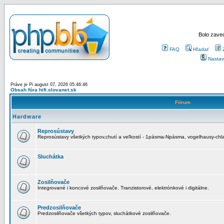
Bolo zaved
FAQ
Hľadať
Nastav
Práve je Pi august 07, 2026 05:46:46
Obsah fóra hifi.slovanet.sk
Fórum
Hardware
Reprosústavy
Reprosústavy všetkých typov,chutí a veľkostí - 1pásma-Npásma, vogelhausy-chla
Sluchátka
Zosilňovače
Integrované i koncové zosilňovače. Tranzistorové, elektrónkové i digitálne.
Predzosilňovače
Predzosilňovače všetkých typov, sluchátkové zosilňovače.