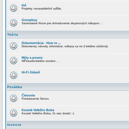
Iné
Projekty, nezaraditeľné vyššie.
Groupbuy
Samostatné fórum pre dohadovanie skupinových nákupov ...
Teória
Dokumentácia - How to ...
Dokumenty, návody, informácie, odkazy na ne (i lokálne uložená).
Mýty a povery
HiFi/audio/elektro voodoo ...
Hi-Fi čitáreň
Posádka
Členovia
Predstavenie členov.
Koutek Velkého Boba
Koutek Velkého Boba, čo viac dodať :-)
Inzercia