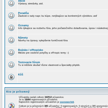
Akcie
Výstavy, stretávky, atd.
Poradňa
Žiadosti o rady napr. ku kúpe, netýkajúce sa konkretných výrobkov, atď
Oznamy
Info týkajúce sa rozbehu fóra, jeho počiatočného dolaďovania, úprav i následnej
Námety
Návrhy na úpravy, vylepšenie funkčnosti fóra
Bojisko / offtopisko
Miesto pre osobné potyčky a off-topic temy :-)
Testovacie fórum
Tu si môžete skušať rôzne vlastnosti a špeciality phpbb.
Kôš
Kto je prítomný
Užívatelia zaslali celkom
342512
príspevkov.
Je tu
18484
registrovaných užívateľov.
Najnovším registrovaným užívateľom je
ssoneworldd
.
Celkom je tu prítomných
385
užívateľov: 0 registrovaných, 0 skrytých a 385 anonymn