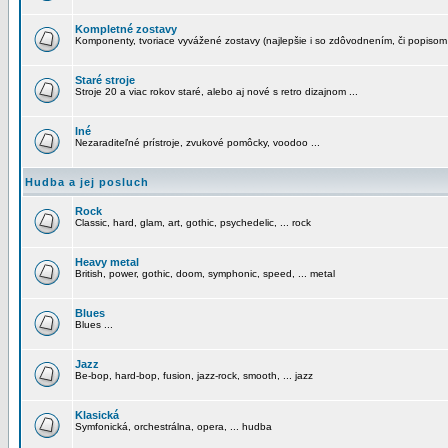
Kompletné zostavy
Komponenty, tvoriace vyvážené zostavy (najlepšie i so zdôvodnením, či popisom
Staré stroje
Stroje 20 a viac rokov staré, alebo aj nové s retro dizajnom ...
Iné
Nezaraditeľné prístroje, zvukové pomôcky, voodoo ...
Hudba a jej posluch
Rock
Classic, hard, glam, art, gothic, psychedelic, ... rock
Heavy metal
British, power, gothic, doom, symphonic, speed, ... metal
Blues
Blues ...
Jazz
Be-bop, hard-bop, fusion, jazz-rock, smooth, ... jazz
Klasická
Symfonická, orchestrálna, opera, ... hudba