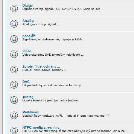
Digitál
Digitálne zdroje signálu. CD, SACD, DVD-A, Minidisc, atď...
Analóg
Analógové zdroje signálu.
Kabeláž
Signálové, reproduktorové, napájacie káble.
Video
Videorekordéry, DVD rekordéry, televízory, ...
Zdroje, filtre, ochrany ...
EMI,RFI filtre, zdroje, ochrany ...
DAC
DA prevodníky si zaslúžia vlastné forum :-)
Tuning
Úpravy komerčne predávaných výrobkov.
Multikanál
Viackanálovy hardware, AVR, ... (nie all-in-one hypermarket :-) )
HTPC, media streaming
HTPC, LAN AV streaming, rôzne mediaboxy a iný HW na rozhraní hifi a PC