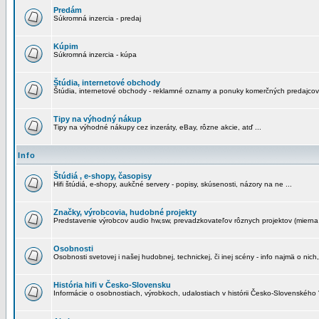
Predám
Súkromná inzercia - predaj
Kúpim
Súkromná inzercia - kúpa
Štúdia, internetové obchody
Štúdia, internetové obchody - reklamné oznamy a ponuky komerčných predajcov
Tipy na výhodný nákup
Tipy na výhodné nákupy cez inzeráty, eBay, rôzne akcie, atď ...
Info
Štúdiá , e-shopy, časopisy
Hifi štúdiá, e-shopy, aukčné servery - popisy, skúsenosti, názory na ne ...
Značky, výrobcovia, hudobné projekty
Predstavenie výrobcov audio hw,sw, prevadzkovateľov rôznych projektov (mierna 
Osobnosti
Osobnosti svetovej i našej hudobnej, technickej, či inej scény - info najmä o nich,
História hifi v Česko-Slovensku
Informácie o osobnostiach, výrobkoch, udalostiach v histórii Česko-Slovenského "