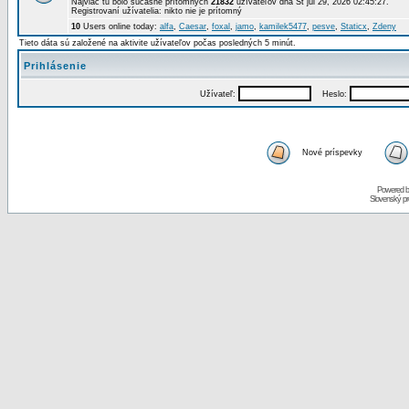
Najviac tu bolo súčasne prítomných
21832
užívateľov dňa St júl 29, 2026 02:45:27.
Registrovaní užívatelia: nikto nie je prítomný
10
Users online today:
alfa
,
Caesar
,
foxal
,
jamo
,
kamilek5477
,
pesve
,
Staticx
,
Zdeny
Tieto dáta sú založené na aktivite užívateľov počas posledných 5 minút.
Prihlásenie
Užívateľ:
Heslo:
Nové príspevky
Powered 
Slovenský p