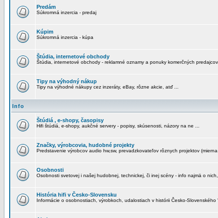
Predám
Súkromná inzercia - predaj
Kúpim
Súkromná inzercia - kúpa
Štúdia, internetové obchody
Štúdia, internetové obchody - reklamné oznamy a ponuky komerčných predajcov
Tipy na výhodný nákup
Tipy na výhodné nákupy cez inzeráty, eBay, rôzne akcie, atď ...
Info
Štúdiá , e-shopy, časopisy
Hifi štúdiá, e-shopy, aukčné servery - popisy, skúsenosti, názory na ne ...
Značky, výrobcovia, hudobné projekty
Predstavenie výrobcov audio hw,sw, prevadzkovateľov rôznych projektov (mierna 
Osobnosti
Osobnosti svetovej i našej hudobnej, technickej, či inej scény - info najmä o nich,
História hifi v Česko-Slovensku
Informácie o osobnostiach, výrobkoch, udalostiach v histórii Česko-Slovenského "