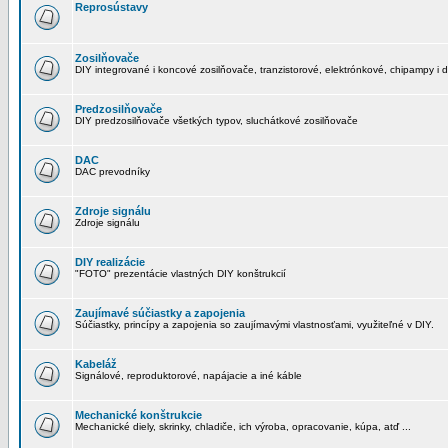
Reprosústavy
Zosilňovače
DIY integrované i koncové zosilňovače, tranzistorové, elektrónkové, chipampy i d
Predzosilňovače
DIY predzosilňovače všetkých typov, sluchátkové zosilňovače
DAC
DAC prevodníky
Zdroje signálu
Zdroje signálu
DIY realizácie
"FOTO" prezentácie vlastných DIY konštrukcií
Zaujímavé súčiastky a zapojenia
Súčiastky, princípy a zapojenia so zaujímavými vlastnosťami, využiteľné v DIY.
Kabeláž
Signálové, reproduktorové, napájacie a iné káble
Mechanické konštrukcie
Mechanické diely, skrinky, chladiče, ich výroba, opracovanie, kúpa, atď ...