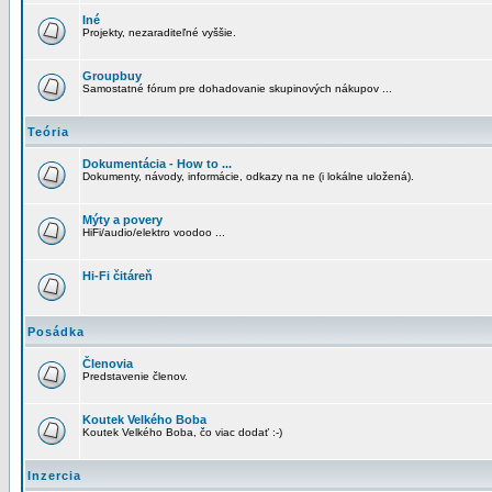
Iné
Projekty, nezaraditeľné vyššie.
Groupbuy
Samostatné fórum pre dohadovanie skupinových nákupov ...
Teória
Dokumentácia - How to ...
Dokumenty, návody, informácie, odkazy na ne (i lokálne uložená).
Mýty a povery
HiFi/audio/elektro voodoo ...
Hi-Fi čitáreň
Posádka
Členovia
Predstavenie členov.
Koutek Velkého Boba
Koutek Velkého Boba, čo viac dodať :-)
Inzercia