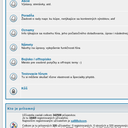
Akcie
Výstavy, stretávky, atd.
Poradňa
Žiadosti o rady napr. ku kúpe, netýkajúce sa konkretných výrobkov, atď
Oznamy
Info týkajúce sa rozbehu fóra, jeho počiatočného dolaďovania, úprav i následnej
Námety
Návrhy na úpravy, vylepšenie funkčnosti fóra
Bojisko / offtopisko
Miesto pre osobné potyčky a off-topic temy :-)
Testovacie fórum
Tu si môžete skušať rôzne vlastnosti a špeciality phpbb.
Kôš
Kto je prítomný
Užívatelia zaslali celkom
342508
príspevkov.
Je tu
18469
registrovaných užívateľov.
Najnovším registrovaným užívateľom je
xa888ukcom
.
Celkom je tu prítomných
320
užívateľov: 0 registrovaných, 0 skrytých a 320 anonymn