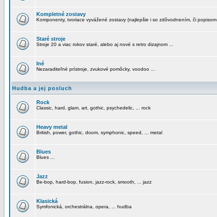
Kompletné zostavy
Komponenty, tvoriace vyvážené zostavy (najlepšie i so zdôvodnením, či popisom
Staré stroje
Stroje 20 a viac rokov staré, alebo aj nové s retro dizajnom ...
Iné
Nezaraditeľné prístroje, zvukové pomôcky, voodoo ...
Hudba a jej posluch
Rock
Classic, hard, glam, art, gothic, psychedelic, ... rock
Heavy metal
British, power, gothic, doom, symphonic, speed, ... metal
Blues
Blues ...
Jazz
Be-bop, hard-bop, fusion, jazz-rock, smooth, ... jazz
Klasická
Symfonická, orchestrálna, opera, ... hudba