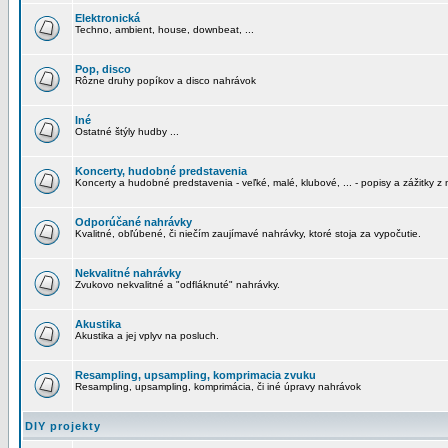
Elektronická
Techno, ambient, house, downbeat, ...
Pop, disco
Rôzne druhy popíkov a disco nahrávok
Iné
Ostatné štýly hudby ...
Koncerty, hudobné predstavenia
Koncerty a hudobné predstavenia - veľké, malé, klubové, ... - popisy a zážitky z 
Odporúčané nahrávky
Kvalitné, obľúbené, či niečím zaujímavé nahrávky, ktoré stoja za vypočutie.
Nekvalitné nahrávky
Zvukovo nekvalitné a "odfláknuté" nahrávky.
Akustika
Akustika a jej vplyv na posluch.
Resampling, upsampling, komprimacia zvuku
Resampling, upsampling, komprimácia, či iné úpravy nahrávok
DIY projekty