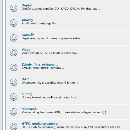
Digitál
Digitálne zdroje signálu. CD, SACD, DVD-A, Minidisc, atď...
Analóg
Analógové zdroje signálu.
Kabeláž
Signálové, reproduktorové, napájacie káble.
Video
Videorekordéry, DVD rekordéry, televízory, ...
Zdroje, filtre, ochrany ...
EMI,RFI filtre, zdroje, ochrany ...
DAC
DA prevodníky si zaslúžia vlastné forum :-)
Tuning
Úpravy komerčne predávaných výrobkov.
Multikanál
Viackanálovy hardware, AVR, ... (nie all-in-one hypermarket :-) )
HTPC, media streaming
HTPC, LAN AV streaming, rôzne mediaboxy a iný HW na rozhraní hifi a PC