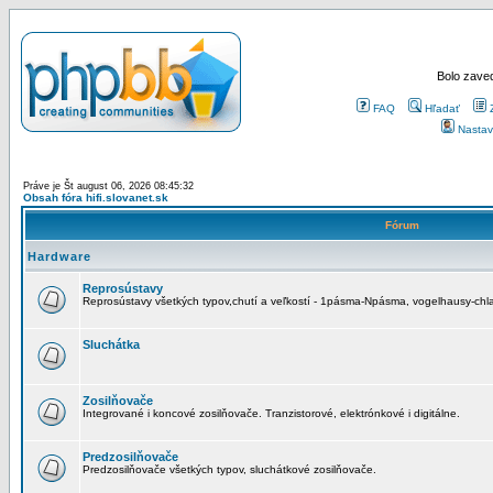
Bolo zaved
FAQ
Hľadať
Nastav
Práve je Št august 06, 2026 08:45:32
Obsah fóra hifi.slovanet.sk
Fórum
Hardware
Reprosústavy
Reprosústavy všetkých typov,chutí a veľkostí - 1pásma-Npásma, vogelhausy-chla
Sluchátka
Zosilňovače
Integrované i koncové zosilňovače. Tranzistorové, elektrónkové i digitálne.
Predzosilňovače
Predzosilňovače všetkých typov, sluchátkové zosilňovače.