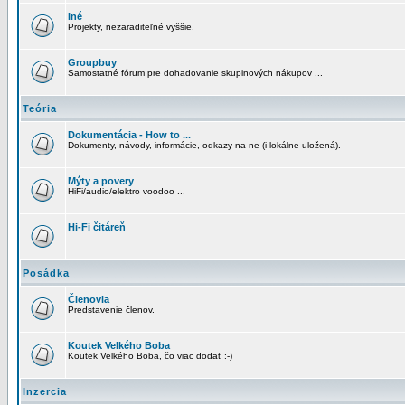
Iné
Projekty, nezaraditeľné vyššie.
Groupbuy
Samostatné fórum pre dohadovanie skupinových nákupov ...
Teória
Dokumentácia - How to ...
Dokumenty, návody, informácie, odkazy na ne (i lokálne uložená).
Mýty a povery
HiFi/audio/elektro voodoo ...
Hi-Fi čitáreň
Posádka
Členovia
Predstavenie členov.
Koutek Velkého Boba
Koutek Velkého Boba, čo viac dodať :-)
Inzercia