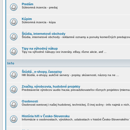
Predám
Súkromná inzercia - predaj
Kúpim
Súkromná inzercia - kúpa
Štúdia, internetové obchody
Štúdia, internetové obchody - reklamné oznamy a ponuky komerčných predajcov
Tipy na výhodný nákup
Tipy na výhodné nákupy cez inzeráty, eBay, rôzne akcie, atď ...
Info
Štúdiá , e-shopy, časopisy
Hifi štúdiá, e-shopy, aukčné servery - popisy, skúsenosti, názory na ne ...
Značky, výrobcovia, hudobné projekty
Predstavenie výrobcov audio hw,sw, prevadzkovateľov rôznych projektov (mierna 
Osobnosti
Osobnosti svetovej i našej hudobnej, technickej, či inej scény - info najmä o nich,
História hifi v Česko-Slovensku
Informácie o osobnostiach, výrobkoch, udalostiach v histórii Česko-Slovenského "