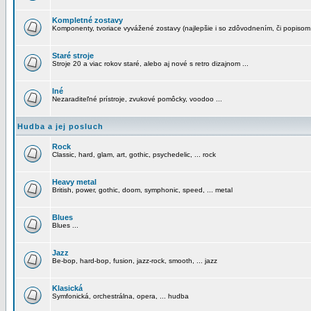
Kompletné zostavy
Komponenty, tvoriace vyvážené zostavy (najlepšie i so zdôvodnením, či popisom
Staré stroje
Stroje 20 a viac rokov staré, alebo aj nové s retro dizajnom ...
Iné
Nezaraditeľné prístroje, zvukové pomôcky, voodoo ...
Hudba a jej posluch
Rock
Classic, hard, glam, art, gothic, psychedelic, ... rock
Heavy metal
British, power, gothic, doom, symphonic, speed, ... metal
Blues
Blues ...
Jazz
Be-bop, hard-bop, fusion, jazz-rock, smooth, ... jazz
Klasická
Symfonická, orchestrálna, opera, ... hudba