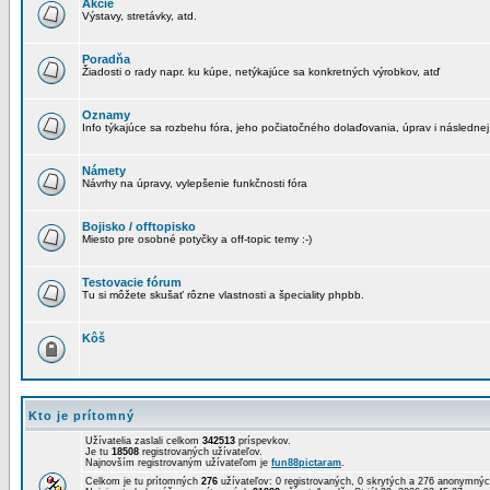
Akcie
Výstavy, stretávky, atd.
Poradňa
Žiadosti o rady napr. ku kúpe, netýkajúce sa konkretných výrobkov, atď
Oznamy
Info týkajúce sa rozbehu fóra, jeho počiatočného dolaďovania, úprav i následnej
Námety
Návrhy na úpravy, vylepšenie funkčnosti fóra
Bojisko / offtopisko
Miesto pre osobné potyčky a off-topic temy :-)
Testovacie fórum
Tu si môžete skušať rôzne vlastnosti a špeciality phpbb.
Kôš
Kto je prítomný
Užívatelia zaslali celkom
342513
príspevkov.
Je tu
18508
registrovaných užívateľov.
Najnovším registrovaným užívateľom je
fun88pictaram
.
Celkom je tu prítomných
276
užívateľov: 0 registrovaných, 0 skrytých a 276 anonymn