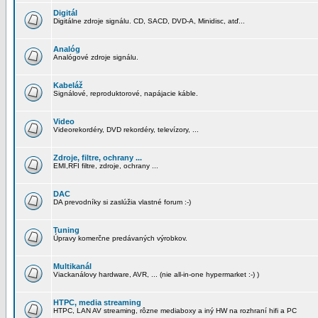
Digitál
Digitálne zdroje signálu. CD, SACD, DVD-A, Minidisc, atď...
Analóg
Analógové zdroje signálu.
Kabeláž
Signálové, reproduktorové, napájacie káble.
Video
Videorekordéry, DVD rekordéry, televízory, ...
Zdroje, filtre, ochrany ...
EMI,RFI filtre, zdroje, ochrany ...
DAC
DA prevodníky si zaslúžia vlastné forum :-)
Tuning
Úpravy komerčne predávaných výrobkov.
Multikanál
Viackanálovy hardware, AVR, ... (nie all-in-one hypermarket :-) )
HTPC, media streaming
HTPC, LAN AV streaming, rôzne mediaboxy a iný HW na rozhraní hifi a PC