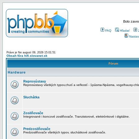
Bolo zaved
FAQ
Hľadať
Nastav
Práve je Ne august 09, 2026 15:01:51
Obsah fóra hifi.slovanet.sk
Fórum
Hardware
Reprosústavy
Reprosústavy všetkých typov,chutí a veľkostí - 1pásma-Npásma, vogelhausy-chla
Sluchátka
Zosilňovače
Integrované i koncové zosilňovače. Tranzistorové, elektrónkové i digitálne.
Predzosilňovače
Predzosilňovače všetkých typov, sluchátkové zosilňovače.