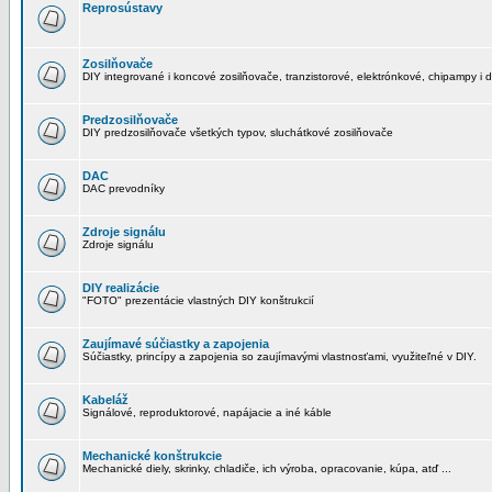
Reprosústavy
Zosilňovače
DIY integrované i koncové zosilňovače, tranzistorové, elektrónkové, chipampy i d
Predzosilňovače
DIY predzosilňovače všetkých typov, sluchátkové zosilňovače
DAC
DAC prevodníky
Zdroje signálu
Zdroje signálu
DIY realizácie
"FOTO" prezentácie vlastných DIY konštrukcií
Zaujímavé súčiastky a zapojenia
Súčiastky, princípy a zapojenia so zaujímavými vlastnosťami, využiteľné v DIY.
Kabeláž
Signálové, reproduktorové, napájacie a iné káble
Mechanické konštrukcie
Mechanické diely, skrinky, chladiče, ich výroba, opracovanie, kúpa, atď ...