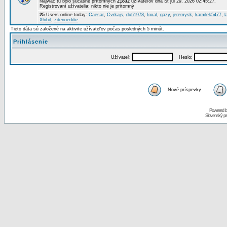
Najviac tu bolo súčasne prítomných
21832
užívateľov dňa St júl 29, 2026 02:45:27.
Registrovaní užívatelia: nikto nie je prítomný
25
Users online today:
Caesar
,
Cvrkajs
,
dufi1978
,
foxal
,
gazy
,
jeremysk
,
kamilek5477
,
l
Xhibit
,
zdenoeddie
Tieto dáta sú založené na aktivite užívateľov počas posledných 5 minút.
Prihlásenie
Užívateľ:
Heslo:
Nové príspevky
Powered 
Slovenský p