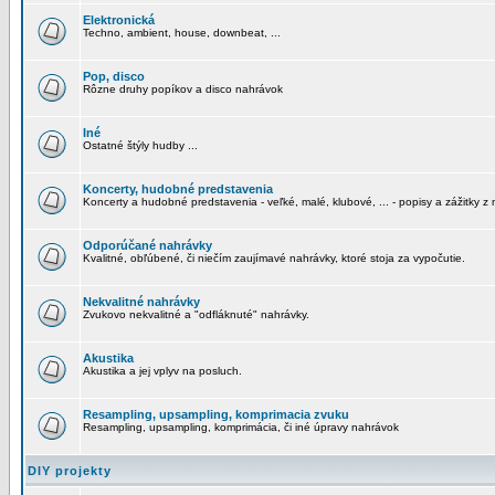
Elektronická
Techno, ambient, house, downbeat, ...
Pop, disco
Rôzne druhy popíkov a disco nahrávok
Iné
Ostatné štýly hudby ...
Koncerty, hudobné predstavenia
Koncerty a hudobné predstavenia - veľké, malé, klubové, ... - popisy a zážitky z 
Odporúčané nahrávky
Kvalitné, obľúbené, či niečím zaujímavé nahrávky, ktoré stoja za vypočutie.
Nekvalitné nahrávky
Zvukovo nekvalitné a "odfláknuté" nahrávky.
Akustika
Akustika a jej vplyv na posluch.
Resampling, upsampling, komprimacia zvuku
Resampling, upsampling, komprimácia, či iné úpravy nahrávok
DIY projekty