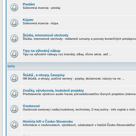
Predám
Súkromná inzercia - predaj
Kúpim
Súkromná inzercia - kúpa
Štúdia, internetové obchody
Štúdia, internetové obchody - reklamné oznamy a ponuky komerčných predajcov
Tipy na výhodný nákup
Tipy na výhodné nákupy cez inzeráty, eBay, rôzne akcie, atď ...
Info
Štúdiá , e-shopy, časopisy
Hifi štúdiá, e-shopy, aukčné servery - popisy, skúsenosti, názory na ne ...
Značky, výrobcovia, hudobné projekty
Predstavenie výrobcov audio hw,sw, prevadzkovateľov rôznych projektov (mierna 
Osobnosti
Osobnosti svetovej i našej hudobnej, technickej, či inej scény - info najmä o nich,
História hifi v Česko-Slovensku
Informácie o osobnostiach, výrobkoch, udalostiach v histórii Česko-Slovenského "