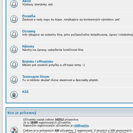
Akcie
Výstavy, stretávky, atd.
Poradňa
Žiadosti o rady napr. ku kúpe, netýkajúce sa konkretných výrobkov, atď
Oznamy
Info týkajúce sa rozbehu fóra, jeho počiatočného dolaďovania, úprav i následnej
Námety
Návrhy na úpravy, vylepšenie funkčnosti fóra
Bojisko / offtopisko
Miesto pre osobné potyčky a off-topic temy :-)
Testovacie fórum
Tu si môžete skušať rôzne vlastnosti a špeciality phpbb.
Kôš
Kto je prítomný
Užívatelia zaslali celkom
342512
príspevkov.
Je tu
18488
registrovaných užívateľov.
Najnovším registrovaným užívateľom je
rik88yachts
.
Celkom je tu prítomných
449
užívateľov: 1 registrovaný, 0 skrytých a 448 anonymných