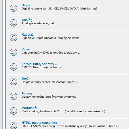
Digitál
Digitálne zdroje signálu. CD, SACD, DVD-A, Minidisc, atď...
Analóg
Analógové zdroje signálu.
Kabeláž
Signálové, reproduktorové, napájacie káble.
Video
Videorekordéry, DVD rekordéry, televízory, ...
Zdroje, filtre, ochrany ...
EMI,RFI filtre, zdroje, ochrany ...
DAC
DA prevodníky si zaslúžia vlastné forum :-)
Tuning
Úpravy komerčne predávaných výrobkov.
Multikanál
Viackanálovy hardware, AVR, ... (nie all-in-one hypermarket :-) )
HTPC, media streaming
HTPC, LAN AV streaming, rôzne mediaboxy a iný HW na rozhraní hifi a PC