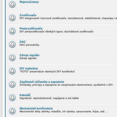
Reprosústavy
Zosilňovače
DIY integrované i koncové zosilňovače, tranzistorové, elektrónkové, chipampy i d
Predzosilňovače
DIY predzosilňovače všetkých typov, sluchátkové zosilňovače
DAC
DAC prevodníky
Zdroje signálu
Zdroje signálu
DIY realizácie
"FOTO" prezentácie vlastných DIY konštrukcií
Zaujímavé súčiastky a zapojenia
Súčiastky, princípy a zapojenia so zaujímavými vlastnosťami, využiteľné v DIY.
Kabeláž
Signálové, reproduktorové, napájacie a iné káble
Mechanické konštrukcie
Mechanické diely, skrinky, chladiče, ich výroba, opracovanie, kúpa, atď ...