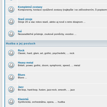
Kompletné zostavy
Komponenty, tvoriace vyvážené zostavy (najlepšie i so zdôvodnením, či popisom
Staré stroje
Stroje 20 a viac rokov staré, alebo aj nové s retro dizajnom ...
Iné
Nezaraditeľné prístroje, zvukové pomôcky, voodoo ...
Hudba a jej posluch
Rock
Classic, hard, glam, art, gothic, psychedelic, ... rock
Heavy metal
British, power, gothic, doom, symphonic, speed, ... metal
Blues
Blues ...
Jazz
Be-bop, hard-bop, fusion, jazz-rock, smooth, ... jazz
Klasická
Symfonická, orchestrálna, opera, ... hudba