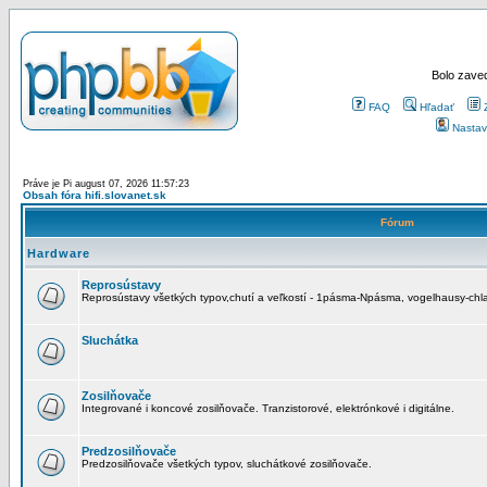
Bolo zaved
FAQ
Hľadať
Nastav
Práve je Pi august 07, 2026 11:57:23
Obsah fóra hifi.slovanet.sk
Fórum
Hardware
Reprosústavy
Reprosústavy všetkých typov,chutí a veľkostí - 1pásma-Npásma, vogelhausy-chla
Sluchátka
Zosilňovače
Integrované i koncové zosilňovače. Tranzistorové, elektrónkové i digitálne.
Predzosilňovače
Predzosilňovače všetkých typov, sluchátkové zosilňovače.