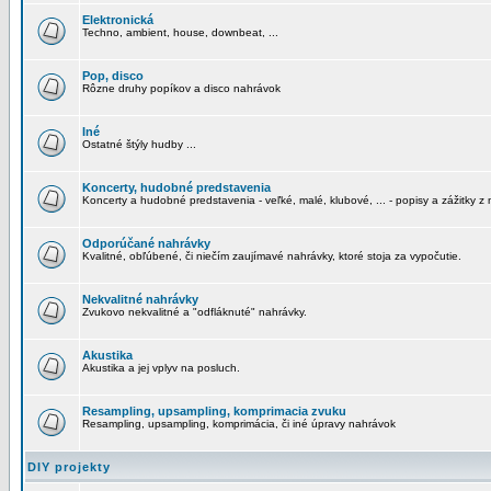
Elektronická
Techno, ambient, house, downbeat, ...
Pop, disco
Rôzne druhy popíkov a disco nahrávok
Iné
Ostatné štýly hudby ...
Koncerty, hudobné predstavenia
Koncerty a hudobné predstavenia - veľké, malé, klubové, ... - popisy a zážitky z 
Odporúčané nahrávky
Kvalitné, obľúbené, či niečím zaujímavé nahrávky, ktoré stoja za vypočutie.
Nekvalitné nahrávky
Zvukovo nekvalitné a "odfláknuté" nahrávky.
Akustika
Akustika a jej vplyv na posluch.
Resampling, upsampling, komprimacia zvuku
Resampling, upsampling, komprimácia, či iné úpravy nahrávok
DIY projekty