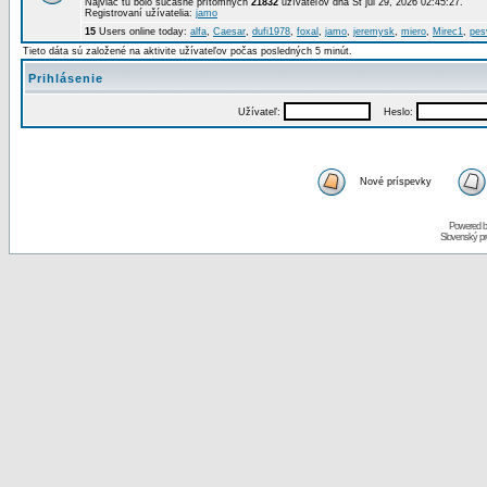
Najviac tu bolo súčasne prítomných
21832
užívateľov dňa St júl 29, 2026 02:45:27.
Registrovaní užívatelia:
jamo
15
Users online today:
alfa
,
Caesar
,
dufi1978
,
foxal
,
jamo
,
jeremysk
,
miero
,
Mirec1
,
pes
Tieto dáta sú založené na aktivite užívateľov počas posledných 5 minút.
Prihlásenie
Užívateľ:
Heslo:
Nové príspevky
Powered 
Slovenský p