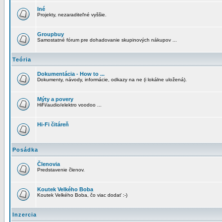
Iné
Projekty, nezaraditeľné vyššie.
Groupbuy
Samostatné fórum pre dohadovanie skupinových nákupov ...
Teória
Dokumentácia - How to ...
Dokumenty, návody, informácie, odkazy na ne (i lokálne uložená).
Mýty a povery
HiFi/audio/elektro voodoo ...
Hi-Fi čitáreň
Posádka
Členovia
Predstavenie členov.
Koutek Velkého Boba
Koutek Velkého Boba, čo viac dodať :-)
Inzercia