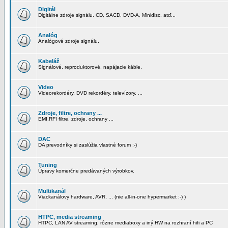
Digitál
Digitálne zdroje signálu. CD, SACD, DVD-A, Minidisc, atď...
Analóg
Analógové zdroje signálu.
Kabeláž
Signálové, reproduktorové, napájacie káble.
Video
Videorekordéry, DVD rekordéry, televízory, ...
Zdroje, filtre, ochrany ...
EMI,RFI filtre, zdroje, ochrany ...
DAC
DA prevodníky si zaslúžia vlastné forum :-)
Tuning
Úpravy komerčne predávaných výrobkov.
Multikanál
Viackanálovy hardware, AVR, ... (nie all-in-one hypermarket :-) )
HTPC, media streaming
HTPC, LAN AV streaming, rôzne mediaboxy a iný HW na rozhraní hifi a PC