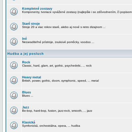
Kompletné zostavy
Komponenty, tvoriace vyvážené zostavy (najlepšie i so zdôvodnením, či popisom
Staré stroje
Stroje 20 a viac rokov staré, alebo aj nové s retro dizajnom ...
Iné
Nezaraditeľné prístroje, zvukové pomôcky, voodoo ...
Hudba a jej posluch
Rock
Classic, hard, glam, art, gothic, psychedelic, ... rock
Heavy metal
British, power, gothic, doom, symphonic, speed, ... metal
Blues
Blues ...
Jazz
Be-bop, hard-bop, fusion, jazz-rock, smooth, ... jazz
Klasická
Symfonická, orchestrálna, opera, ... hudba