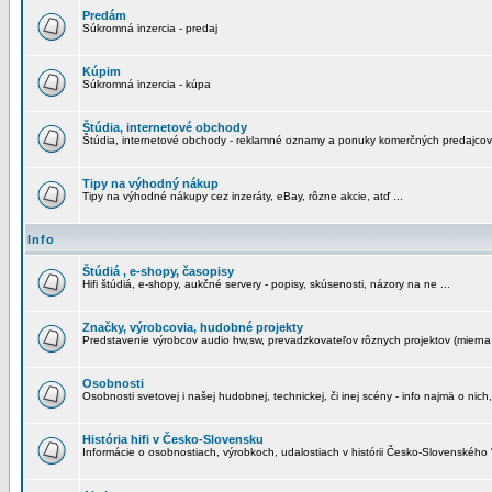
Predám
Súkromná inzercia - predaj
Kúpim
Súkromná inzercia - kúpa
Štúdia, internetové obchody
Štúdia, internetové obchody - reklamné oznamy a ponuky komerčných predajcov
Tipy na výhodný nákup
Tipy na výhodné nákupy cez inzeráty, eBay, rôzne akcie, atď ...
Info
Štúdiá , e-shopy, časopisy
Hifi štúdiá, e-shopy, aukčné servery - popisy, skúsenosti, názory na ne ...
Značky, výrobcovia, hudobné projekty
Predstavenie výrobcov audio hw,sw, prevadzkovateľov rôznych projektov (mierna 
Osobnosti
Osobnosti svetovej i našej hudobnej, technickej, či inej scény - info najmä o nich,
História hifi v Česko-Slovensku
Informácie o osobnostiach, výrobkoch, udalostiach v histórii Česko-Slovenského "