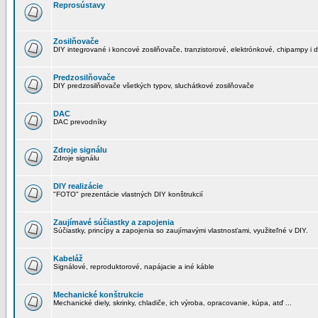
Reprosústavy
Zosilňovače
DIY integrované i koncové zosilňovače, tranzistorové, elektrónkové, chipampy i d
Predzosilňovače
DIY predzosilňovače všetkých typov, sluchátkové zosilňovače
DAC
DAC prevodníky
Zdroje signálu
Zdroje signálu
DIY realizácie
"FOTO" prezentácie vlastných DIY konštrukcií
Zaujímavé súčiastky a zapojenia
Súčiastky, princípy a zapojenia so zaujímavými vlastnosťami, využiteľné v DIY.
Kabeláž
Signálové, reproduktorové, napájacie a iné káble
Mechanické konštrukcie
Mechanické diely, skrinky, chladiče, ich výroba, opracovanie, kúpa, atď ...