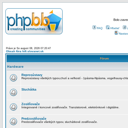
Bolo zaved
FAQ
Hľadať
Nastav
Práve je So august 08, 2026 07:20:47
Obsah fóra hifi.slovanet.sk
Fórum
Hardware
Reprosústavy
Reprosústavy všetkých typov,chutí a veľkostí - 1pásma-Npásma, vogelhausy-chla
Sluchátka
Zosilňovače
Integrované i koncové zosilňovače. Tranzistorové, elektrónkové i digitálne.
Predzosilňovače
Predzosilňovače všetkých typov, sluchátkové zosilňovače.