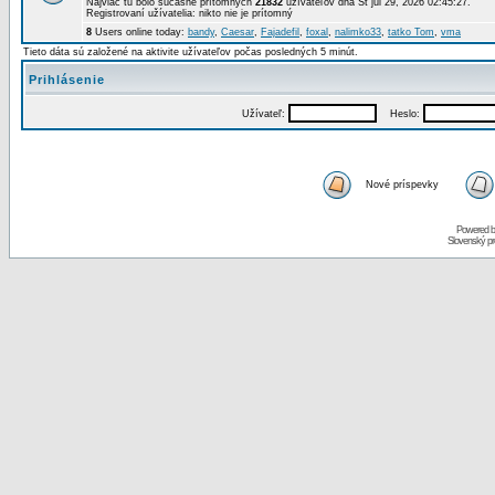
Najviac tu bolo súčasne prítomných
21832
užívateľov dňa St júl 29, 2026 02:45:27.
Registrovaní užívatelia: nikto nie je prítomný
8
Users online today:
bandy
,
Caesar
,
Fajadefil
,
foxal
,
nalimko33
,
tatko Tom
,
vma
Tieto dáta sú založené na aktivite užívateľov počas posledných 5 minút.
Prihlásenie
Užívateľ:
Heslo:
Nové príspevky
Powered 
Slovenský p