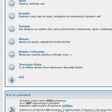
Akcie
Výstavy, stretávky, atd.
Poradňa
Žiadosti o rady napr. ku kúpe, netýkajúce sa konkretných výrobkov, atď
Oznamy
Info týkajúce sa rozbehu fóra, jeho počiatočného dolaďovania, úprav i následnej
Námety
Návrhy na úpravy, vylepšenie funkčnosti fóra
Bojisko / offtopisko
Miesto pre osobné potyčky a off-topic temy :-)
Testovacie fórum
Tu si môžete skušať rôzne vlastnosti a špeciality phpbb.
Kôš
Kto je prítomný
Užívatelia zaslali celkom
342512
príspevkov.
Je tu
18497
registrovaných užívateľov.
Najnovším registrovaným užívateľom je
JoWWint
.
Celkom je tu prítomných
213
užívateľov: 0 registrovaných, 0 skrytých a 213 anonymn