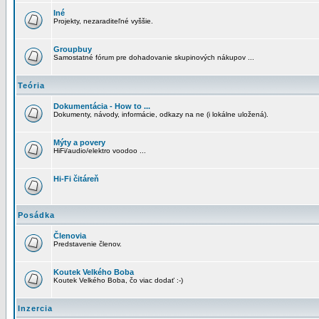
Iné
Projekty, nezaraditeľné vyššie.
Groupbuy
Samostatné fórum pre dohadovanie skupinových nákupov ...
Teória
Dokumentácia - How to ...
Dokumenty, návody, informácie, odkazy na ne (i lokálne uložená).
Mýty a povery
HiFi/audio/elektro voodoo ...
Hi-Fi čitáreň
Posádka
Členovia
Predstavenie členov.
Koutek Velkého Boba
Koutek Velkého Boba, čo viac dodať :-)
Inzercia