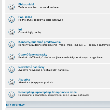
Elektronická
Techno, ambient, house, downbeat, ...
Pop, disco
Rôzne druhy popíkov a disco nahrávok
Iné
Ostatné štýly hudby ...
Koncerty, hudobné predstavenia
Koncerty a hudobné predstavenia - veľké, malé, klubové, ... - popisy a zážitky z 
Odporúčané nahrávky
Kvalitné, obľúbené, či niečím zaujímavé nahrávky, ktoré stoja za vypočutie.
Nekvalitné nahrávky
Zvukovo nekvalitné a "odfláknuté" nahrávky.
Akustika
Akustika a jej vplyv na posluch.
Resampling, upsampling, komprimacia zvuku
Resampling, upsampling, komprimácia, či iné úpravy nahrávok
DIY projekty