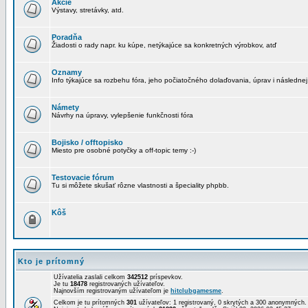
Akcie
Výstavy, stretávky, atd.
Poradňa
Žiadosti o rady napr. ku kúpe, netýkajúce sa konkretných výrobkov, atď
Oznamy
Info týkajúce sa rozbehu fóra, jeho počiatočného dolaďovania, úprav i následnej
Námety
Návrhy na úpravy, vylepšenie funkčnosti fóra
Bojisko / offtopisko
Miesto pre osobné potyčky a off-topic temy :-)
Testovacie fórum
Tu si môžete skušať rôzne vlastnosti a špeciality phpbb.
Kôš
Kto je prítomný
Užívatelia zaslali celkom
342512
príspevkov.
Je tu
18478
registrovaných užívateľov.
Najnovším registrovaným užívateľom je
hitclubgamesme
.
Celkom je tu prítomných
301
užívateľov: 1 registrovaný, 0 skrytých a 300 anonymných