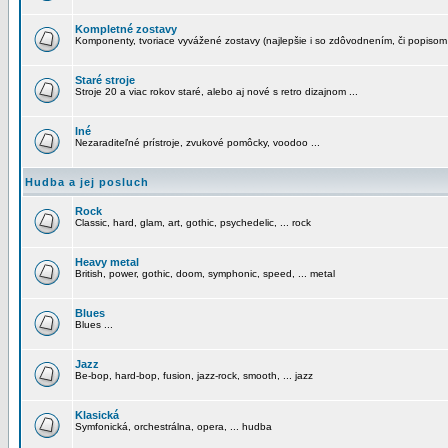
Kompletné zostavy
Komponenty, tvoriace vyvážené zostavy (najlepšie i so zdôvodnením, či popisom
Staré stroje
Stroje 20 a viac rokov staré, alebo aj nové s retro dizajnom ...
Iné
Nezaraditeľné prístroje, zvukové pomôcky, voodoo ...
Hudba a jej posluch
Rock
Classic, hard, glam, art, gothic, psychedelic, ... rock
Heavy metal
British, power, gothic, doom, symphonic, speed, ... metal
Blues
Blues ...
Jazz
Be-bop, hard-bop, fusion, jazz-rock, smooth, ... jazz
Klasická
Symfonická, orchestrálna, opera, ... hudba