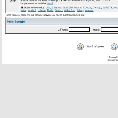
Najviac tu bolo súčasne prítomných
21832
užívateľov dňa St júl 29, 2026 02:45:27.
Registrovaní užívatelia:
foxal
33
Users online today:
alfa
,
babaudio
,
blesk666
,
bobcat
,
Caesar
,
Cvrkajs
,
dufi1978
,
foxa
petrs
,
regebob
,
roberto
,
Rudis
,
Staticx
,
tatko Tom
,
Zdeny
,
zelenac
Tieto dáta sú založené na aktivite užívateľov počas posledných 5 minút.
Prihlásenie
Užívateľ:
Heslo:
Nové príspevky
Powered 
Slovenský p