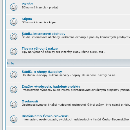
Predám
Súkromná inzercia - predaj
Kúpim
Súkromná inzercia - kúpa
Štúdia, internetové obchody
Štúdia, internetové obchody - reklamné oznamy a ponuky komerčných predajcov
Tipy na výhodný nákup
Tipy na výhodné nákupy cez inzeráty, eBay, rôzne akcie, atď ...
Info
Štúdiá , e-shopy, časopisy
Hifi štúdiá, e-shopy, aukčné servery - popisy, skúsenosti, názory na ne ...
Značky, výrobcovia, hudobné projekty
Predstavenie výrobcov audio hw,sw, prevadzkovateľov rôznych projektov (mierna 
Osobnosti
Osobnosti svetovej i našej hudobnej, technickej, či inej scény - info najmä o nich,
História hifi v Česko-Slovensku
Informácie o osobnostiach, výrobkoch, udalostiach v histórii Česko-Slovenského "