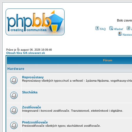
Bolo zaved
FAQ
Hľadať
Nastav
Práve je Št august 06, 2026 16:09:46
Obsah fóra hifi.slovanet.sk
Fórum
Hardware
Reprosústavy
Reprosústavy všetkých typov,chutí a veľkostí - 1pásma-Npásma, vogelhausy-chla
Sluchátka
Zosilňovače
Integrované i koncové zosilňovače. Tranzistorové, elektrónkové i digitálne.
Predzosilňovače
Predzosilňovače všetkých typov, sluchátkové zosilňovače.