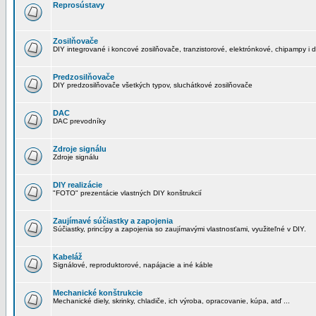
Reprosústavy
Zosilňovače
DIY integrované i koncové zosilňovače, tranzistorové, elektrónkové, chipampy i d
Predzosilňovače
DIY predzosilňovače všetkých typov, sluchátkové zosilňovače
DAC
DAC prevodníky
Zdroje signálu
Zdroje signálu
DIY realizácie
"FOTO" prezentácie vlastných DIY konštrukcií
Zaujímavé súčiastky a zapojenia
Súčiastky, princípy a zapojenia so zaujímavými vlastnosťami, využiteľné v DIY.
Kabeláž
Signálové, reproduktorové, napájacie a iné káble
Mechanické konštrukcie
Mechanické diely, skrinky, chladiče, ich výroba, opracovanie, kúpa, atď ...