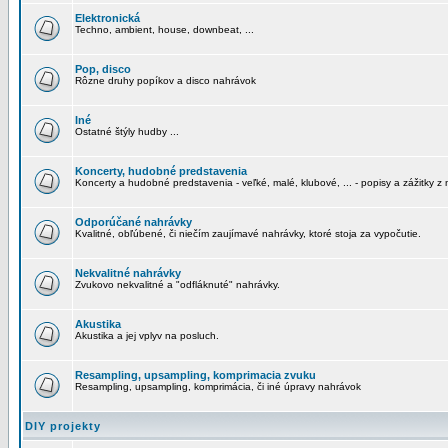
Elektronická
Techno, ambient, house, downbeat, ...
Pop, disco
Rôzne druhy popíkov a disco nahrávok
Iné
Ostatné štýly hudby ...
Koncerty, hudobné predstavenia
Koncerty a hudobné predstavenia - veľké, malé, klubové, ... - popisy a zážitky z 
Odporúčané nahrávky
Kvalitné, obľúbené, či niečím zaujímavé nahrávky, ktoré stoja za vypočutie.
Nekvalitné nahrávky
Zvukovo nekvalitné a "odfláknuté" nahrávky.
Akustika
Akustika a jej vplyv na posluch.
Resampling, upsampling, komprimacia zvuku
Resampling, upsampling, komprimácia, či iné úpravy nahrávok
DIY projekty