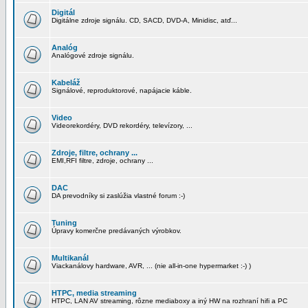
Digitál
Digitálne zdroje signálu. CD, SACD, DVD-A, Minidisc, atď...
Analóg
Analógové zdroje signálu.
Kabeláž
Signálové, reproduktorové, napájacie káble.
Video
Videorekordéry, DVD rekordéry, televízory, ...
Zdroje, filtre, ochrany ...
EMI,RFI filtre, zdroje, ochrany ...
DAC
DA prevodníky si zaslúžia vlastné forum :-)
Tuning
Úpravy komerčne predávaných výrobkov.
Multikanál
Viackanálovy hardware, AVR, ... (nie all-in-one hypermarket :-) )
HTPC, media streaming
HTPC, LAN AV streaming, rôzne mediaboxy a iný HW na rozhraní hifi a PC