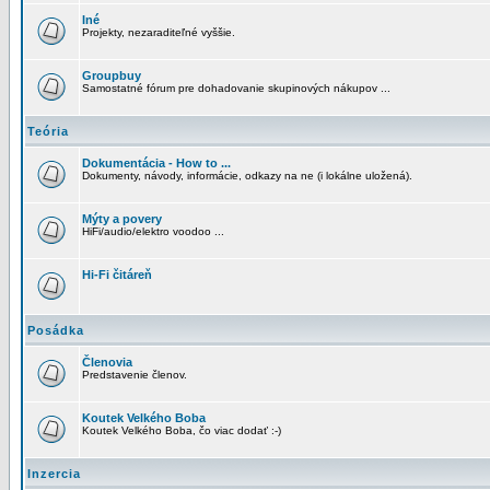
Iné
Projekty, nezaraditeľné vyššie.
Groupbuy
Samostatné fórum pre dohadovanie skupinových nákupov ...
Teória
Dokumentácia - How to ...
Dokumenty, návody, informácie, odkazy na ne (i lokálne uložená).
Mýty a povery
HiFi/audio/elektro voodoo ...
Hi-Fi čitáreň
Posádka
Členovia
Predstavenie členov.
Koutek Velkého Boba
Koutek Velkého Boba, čo viac dodať :-)
Inzercia