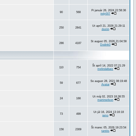
Pi január 26, 2024 22:58:36
90
568
indy007
Ut apríl 21, 2026 21:29:11
250
2841
dustin
St august 05, 2026 21:04:58
286
4187
Dodink0
Št apríl 14, 2022 07:21:29
110
754
melindalbatz
So august 28, 2021 08:19:48
59
677
Avatar
Ut máj 02, 2023 18:38:55
24
166
martinwilson
Ut júl 16, 2024 13:16:18
73
499
jamo
Št marec 05, 2026 19:23:54
156
2309
tantito