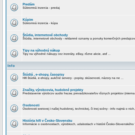
Predám
Súkromná inzercia - predaj
Kúpim
Súkromná inzercia - kúpa
Štúdia, internetové obchody
Štúdia, internetové obchody - reklamné oznamy a ponuky komerčných predajcov
Tipy na výhodný nákup
Tipy na výhodné nákupy cez inzeráty, eBay, rôzne akcie, atď ...
Info
Štúdiá , e-shopy, časopisy
Hifi štúdiá, e-shopy, aukčné servery - popisy, skúsenosti, názory na ne ...
Značky, výrobcovia, hudobné projekty
Predstavenie výrobcov audio hw,sw, prevadzkovateľov rôznych projektov (mierna 
Osobnosti
Osobnosti svetovej i našej hudobnej, technickej, či inej scény - info najmä o nich,
História hifi v Česko-Slovensku
Informácie o osobnostiach, výrobkoch, udalostiach v histórii Česko-Slovenského "