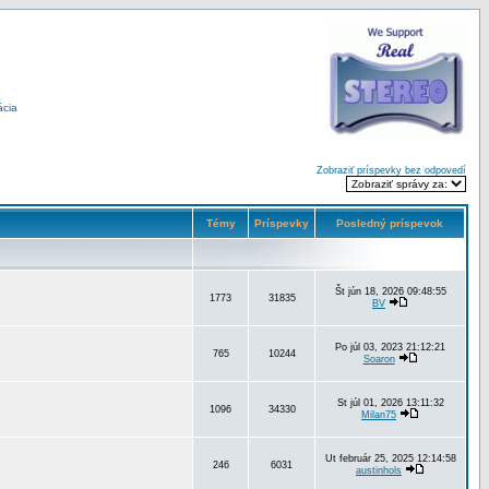
ácia
Zobraziť príspevky bez odpovedí
Témy
Príspevky
Posledný príspevok
Št jún 18, 2026 09:48:55
1773
31835
BV
Po júl 03, 2023 21:12:21
765
10244
Soaron
St júl 01, 2026 13:11:32
1096
34330
Milan75
Ut február 25, 2025 12:14:58
246
6031
austinhols