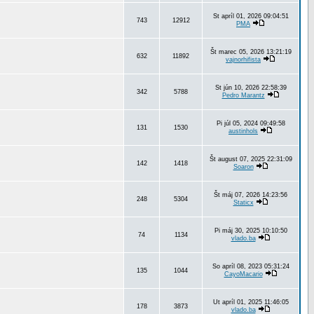
St apríl 01, 2026 09:04:51
743
12912
PMA
Št marec 05, 2026 13:21:19
632
11892
vajnorhifista
St jún 10, 2026 22:58:39
342
5788
Pedro Marantz
Pi júl 05, 2024 09:49:58
131
1530
austinhols
Št august 07, 2025 22:31:09
142
1418
Soaron
Št máj 07, 2026 14:23:56
248
5304
Staticx
Pi máj 30, 2025 10:10:50
74
1134
vlado.ba
So apríl 08, 2023 05:31:24
135
1044
CayoMacario
Ut apríl 01, 2025 11:46:05
178
3873
vlado.ba