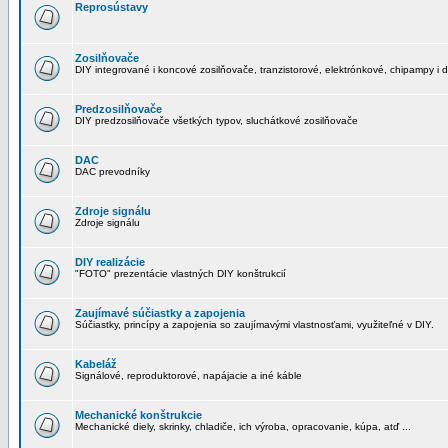
Reprosústavy
Zosilňovače
DIY integrované i koncové zosilňovače, tranzistorové, elektrónkové, chipampy i d
Predzosilňovače
DIY predzosilňovače všetkých typov, sluchátkové zosilňovače
DAC
DAC prevodníky
Zdroje signálu
Zdroje signálu
DIY realizácie
"FOTO" prezentácie vlastných DIY konštrukcií
Zaujímavé súčiastky a zapojenia
Súčiastky, princípy a zapojenia so zaujímavými vlastnosťami, využiteľné v DIY.
Kabeláž
Signálové, reproduktorové, napájacie a iné káble
Mechanické konštrukcie
Mechanické diely, skrinky, chladiče, ich výroba, opracovanie, kúpa, atď ...