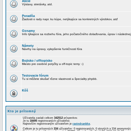
Akcie
Výstavy, stretávky, atd.
Poradňa
Žiadosti o rady napr. ku kúpe, netýkajúce sa konkretných výrobkov, atď
Oznamy
Info týkajúce sa rozbehu fóra, jeho počiatočného dolaďovania, úprav i následnej
Námety
Návrhy na úpravy, vylepšenie funkčnosti fóra
Bojisko / offtopisko
Miesto pre osobné potyčky a off-topic temy :-)
Testovacie fórum
Tu si môžete skušať rôzne vlastnosti a špeciality phpbb.
Kôš
Kto je prítomný
Užívatelia zaslali celkom
342512
príspevkov.
Je tu
18495
registrovaných užívateľov.
Najnovším registrovaným užívateľom je
ravindrankhx
.
Celkom je tu prítomných
334
užívateľov: 0 registrovaných, 0 skrytých a 334 anonymn