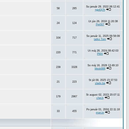
So január 29, 2022 06:12:41
58
285
tgp43j7h
Ut jún 26, 2018 11:20:38
24
124
Pet007
So január 11, 2025 09:58:09
104
717
tatko Tom
Ut máj 28, 2024 08:42:03
220
771
PMA
So máj 16, 2026 13:49:10
239
3328
blesk666
St júl 09, 2025 15:37:53
21
223
vlado.ba
St august 02, 2023 20:07:11
179
2967
check
Po január 01, 2024 22:11:18
33
455
marcin