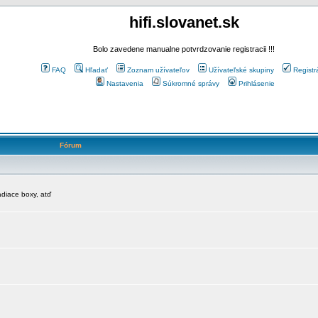
hifi.slovanet.sk
Bolo zavedene manualne potvrdzovanie registracii !!!
FAQ
Hľadať
Zoznam užívateľov
Užívateľské skupiny
Registr
Nastavenia
Súkromné správy
Prihlásenie
Fórum
diace boxy, atď