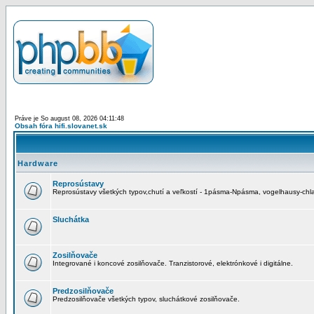
Práve je So august 08, 2026 04:11:48
Obsah fóra hifi.slovanet.sk
Hardware
Reprosústavy
Reprosústavy všetkých typov,chutí a veľkostí - 1pásma-Npásma, vogelhausy-chla
Sluchátka
Zosilňovače
Integrované i koncové zosilňovače. Tranzistorové, elektrónkové i digitálne.
Predzosilňovače
Predzosilňovače všetkých typov, sluchátkové zosilňovače.