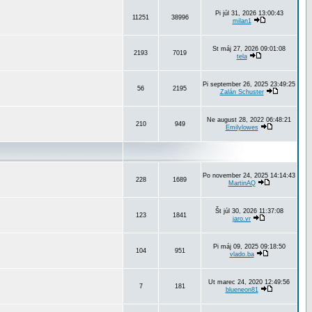
Pi júl 31, 2026 13:00:43
11251
38996
milan1
St máj 27, 2026 09:01:08
2193
7019
tela
Pi september 26, 2025 23:49:25
56
2195
Zalán Schuster
Ne august 28, 2022 06:48:21
210
949
Emilylowes
Po november 24, 2025 14:14:43
228
1689
MartinAQ
Št júl 30, 2026 11:37:08
123
1841
jaro.vr
Pi máj 09, 2025 09:18:50
104
951
vlado.ba
Ut marec 24, 2020 12:49:56
7
181
blueneon81