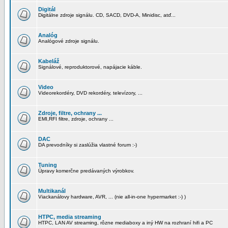
Digitál
Digitálne zdroje signálu. CD, SACD, DVD-A, Minidisc, atď...
Analóg
Analógové zdroje signálu.
Kabeláž
Signálové, reproduktorové, napájacie káble.
Video
Videorekordéry, DVD rekordéry, televízory, ...
Zdroje, filtre, ochrany ...
EMI,RFI filtre, zdroje, ochrany ...
DAC
DA prevodníky si zaslúžia vlastné forum :-)
Tuning
Úpravy komerčne predávaných výrobkov.
Multikanál
Viackanálovy hardware, AVR, ... (nie all-in-one hypermarket :-) )
HTPC, media streaming
HTPC, LAN AV streaming, rôzne mediaboxy a iný HW na rozhraní hifi a PC