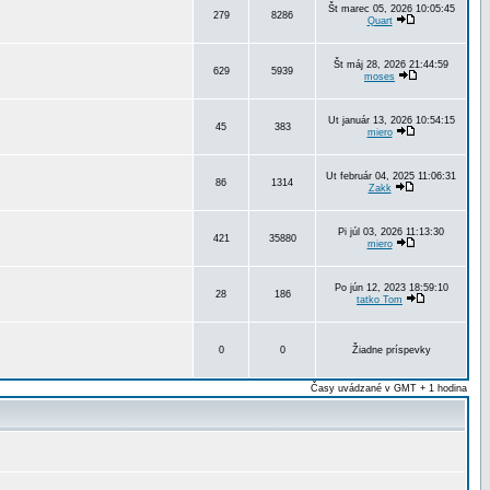
Št marec 05, 2026 10:05:45
279
8286
Quart
Št máj 28, 2026 21:44:59
629
5939
moses
Ut január 13, 2026 10:54:15
45
383
miero
Ut február 04, 2025 11:06:31
86
1314
Zakk
Pi júl 03, 2026 11:13:30
421
35880
miero
Po jún 12, 2023 18:59:10
28
186
tatko Tom
0
0
Žiadne príspevky
Časy uvádzané v GMT + 1 hodina