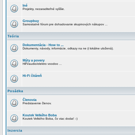
Iné
Projekty, nezaraditeľné vyššie.
Groupbuy
Samostatné fórum pre dohadovanie skupinových nákupov ...
Teória
Dokumentácia - How to ...
Dokumenty, návody, informácie, odkazy na ne (i lokálne uložená).
Mýty a povery
HiFi/audio/elektro voodoo ...
Hi-Fi čitáreň
Posádka
Členovia
Predstavenie členov.
Koutek Velkého Boba
Koutek Velkého Boba, čo viac dodať :-)
Inzercia