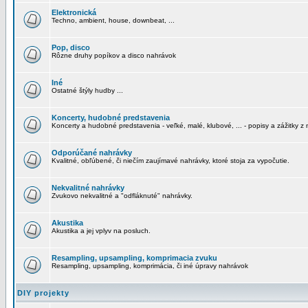
Elektronická
Techno, ambient, house, downbeat, ...
Pop, disco
Rôzne druhy popíkov a disco nahrávok
Iné
Ostatné štýly hudby ...
Koncerty, hudobné predstavenia
Koncerty a hudobné predstavenia - veľké, malé, klubové, ... - popisy a zážitky z 
Odporúčané nahrávky
Kvalitné, obľúbené, či niečím zaujímavé nahrávky, ktoré stoja za vypočutie.
Nekvalitné nahrávky
Zvukovo nekvalitné a "odfláknuté" nahrávky.
Akustika
Akustika a jej vplyv na posluch.
Resampling, upsampling, komprimacia zvuku
Resampling, upsampling, komprimácia, či iné úpravy nahrávok
DIY projekty