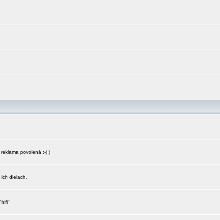
reklama povolená :-) )
 ich dielach.
hifi"