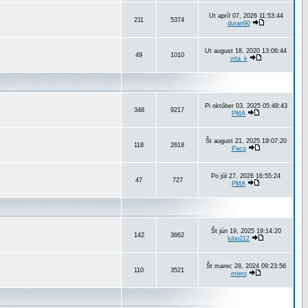
Ut apríl 07, 2026 11:53:44
211
5374
duran90
Ut august 18, 2020 13:06:44
49
1010
vita_k
Pi október 03, 2025 05:48:43
348
9217
PMA
Št august 21, 2025 19:07:20
118
2618
Paco
Po júl 27, 2026 16:55:24
47
727
PMA
Št jún 19, 2025 19:14:20
142
3662
lubo212
Št marec 28, 2024 09:23:56
110
3521
miero