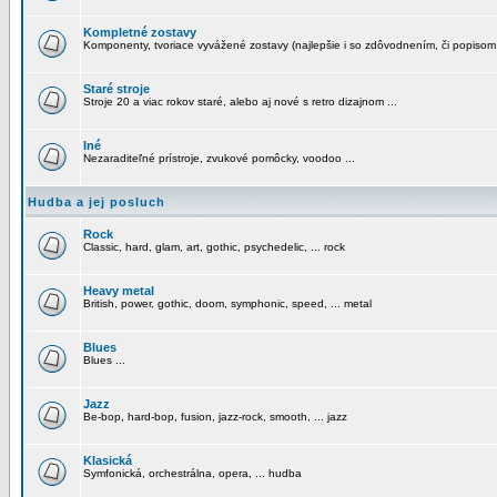
Kompletné zostavy
Komponenty, tvoriace vyvážené zostavy (najlepšie i so zdôvodnením, či popisom
Staré stroje
Stroje 20 a viac rokov staré, alebo aj nové s retro dizajnom ...
Iné
Nezaraditeľné prístroje, zvukové pomôcky, voodoo ...
Hudba a jej posluch
Rock
Classic, hard, glam, art, gothic, psychedelic, ... rock
Heavy metal
British, power, gothic, doom, symphonic, speed, ... metal
Blues
Blues ...
Jazz
Be-bop, hard-bop, fusion, jazz-rock, smooth, ... jazz
Klasická
Symfonická, orchestrálna, opera, ... hudba