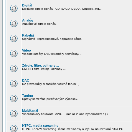
Digitál
Digitálne zdroje signálu. CD, SACD, DVD-A, Minidisc, atď...
Analóg
Analógové zdroje signálu.
Kabeláž
Signálové, reproduktorové, napájacie káble.
Video
Videorekordéry, DVD rekordéry, televízory, ...
Zdroje, filtre, ochrany ...
EMI,RFI filtre, zdroje, ochrany ...
DAC
DA prevodníky si zaslúžia vlastné forum :-)
Tuning
Úpravy komerčne predávaných výrobkov.
Multikanál
Viackanálovy hardware, AVR, ... (nie all-in-one hypermarket :-) )
HTPC, media streaming
HTPC, LAN AV streaming, rôzne mediaboxy a iný HW na rozhraní hifi a PC