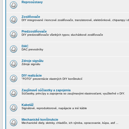
Reprosústavy
Zosilňovače
DIY integrované i koncové zosilňovače, tranzistorové, elektrónkové, chipampy i d
Predzosilňovače
DIY predzosilňovače všetkých typov, sluchátkové zosilňovače
DAC
DAC prevodníky
Zdroje signálu
Zdroje signálu
DIY realizácie
"FOTO" prezentácie vlastných DIY konštrukcií
Zaujímavé súčiastky a zapojenia
Súčiastky, princípy a zapojenia so zaujímavými vlastnosťami, využiteľné v DIY.
Kabeláž
Signálové, reproduktorové, napájacie a iné káble
Mechanické konštrukcie
Mechanické diely, skrinky, chladiče, ich výroba, opracovanie, kúpa, atď ...