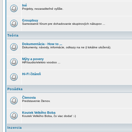
Iné
Projekty, nezaraditeľné vyššie.
Groupbuy
Samostatné fórum pre dohadovanie skupinových nákupov ...
Teória
Dokumentácia - How to ...
Dokumenty, návody, informácie, odkazy na ne (i lokálne uložená).
Mýty a povery
HiFi/audio/elektro voodoo ...
Hi-Fi čitáreň
Posádka
Členovia
Predstavenie členov.
Koutek Velkého Boba
Koutek Velkého Boba, čo viac dodať :-)
Inzercia