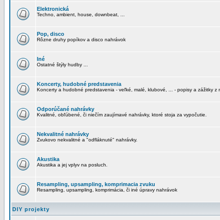
Elektronická
Techno, ambient, house, downbeat, ...
Pop, disco
Rôzne druhy popíkov a disco nahrávok
Iné
Ostatné štýly hudby ...
Koncerty, hudobné predstavenia
Koncerty a hudobné predstavenia - veľké, malé, klubové, ... - popisy a zážitky z 
Odporúčané nahrávky
Kvalitné, obľúbené, či niečím zaujímavé nahrávky, ktoré stoja za vypočutie.
Nekvalitné nahrávky
Zvukovo nekvalitné a "odfláknuté" nahrávky.
Akustika
Akustika a jej vplyv na posluch.
Resampling, upsampling, komprimacia zvuku
Resampling, upsampling, komprimácia, či iné úpravy nahrávok
DIY projekty