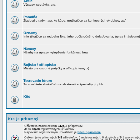
Akcie
Výstavy, stretávky, atd.
Poradňa
Žiadosti o rady napr. ku kúpe, netýkajúce sa konkretných výrobkov, atď
Oznamy
Info týkajúce sa rozbehu fóra, jeho počiatočného dolaďovania, úprav i následnej
Námety
Návrhy na úpravy, vylepšenie funkčnosti fóra
Bojisko / offtopisko
Miesto pre osobné potyčky a off-topic temy :-)
Testovacie fórum
Tu si môžete skušať rôzne vlastnosti a špeciality phpbb.
Kôš
Kto je prítomný
Užívatelia zaslali celkom
342512
príspevkov.
Je tu
18478
registrovaných užívateľov.
Najnovším registrovaným užívateľom je
hitclubgamesme
.
Celkom je tu prítomných
341
užívateľov: 0 registrovaných, 0 skrytých a 341 anonymn