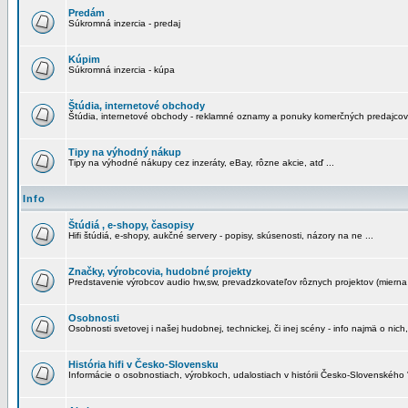
Predám
Súkromná inzercia - predaj
Kúpim
Súkromná inzercia - kúpa
Štúdia, internetové obchody
Štúdia, internetové obchody - reklamné oznamy a ponuky komerčných predajcov
Tipy na výhodný nákup
Tipy na výhodné nákupy cez inzeráty, eBay, rôzne akcie, atď ...
Info
Štúdiá , e-shopy, časopisy
Hifi štúdiá, e-shopy, aukčné servery - popisy, skúsenosti, názory na ne ...
Značky, výrobcovia, hudobné projekty
Predstavenie výrobcov audio hw,sw, prevadzkovateľov rôznych projektov (mierna 
Osobnosti
Osobnosti svetovej i našej hudobnej, technickej, či inej scény - info najmä o nich,
História hifi v Česko-Slovensku
Informácie o osobnostiach, výrobkoch, udalostiach v histórii Česko-Slovenského "