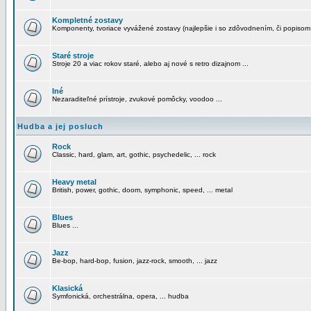
Kompletné zostavy
Komponenty, tvoriace vyvážené zostavy (najlepšie i so zdôvodnením, či popisom
Staré stroje
Stroje 20 a viac rokov staré, alebo aj nové s retro dizajnom ...
Iné
Nezaraditeľné prístroje, zvukové pomôcky, voodoo ...
Hudba a jej posluch
Rock
Classic, hard, glam, art, gothic, psychedelic, ... rock
Heavy metal
British, power, gothic, doom, symphonic, speed, ... metal
Blues
Blues ...
Jazz
Be-bop, hard-bop, fusion, jazz-rock, smooth, ... jazz
Klasická
Symfonická, orchestrálna, opera, ... hudba