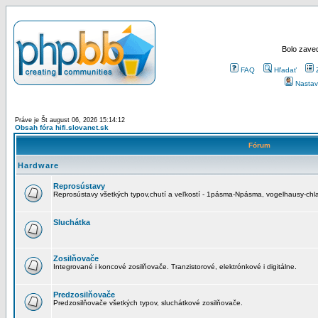
Bolo zaved
FAQ
Hľadať
Nastav
Práve je Št august 06, 2026 15:14:12
Obsah fóra hifi.slovanet.sk
Fórum
Hardware
Reprosústavy
Reprosústavy všetkých typov,chutí a veľkostí - 1pásma-Npásma, vogelhausy-chla
Sluchátka
Zosilňovače
Integrované i koncové zosilňovače. Tranzistorové, elektrónkové i digitálne.
Predzosilňovače
Predzosilňovače všetkých typov, sluchátkové zosilňovače.