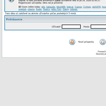
Najviac tu bolo súčasne prítomných
21832
užívateľov dňa St júl 29, 2026 02:45:27.
Registrovaní užívatelia: nikto nie je prítomný
32
Users online today:
alfa
,
babaudio
,
blesk666
,
bobcat
,
Caesar
,
Cvrkajs
,
dufi1978
,
foxa
regebob
,
roberto
,
Rudis
,
Staticx
,
tatko Tom
,
Zdeny
,
zelenac
Tieto dáta sú založené na aktivite užívateľov počas posledných 5 minút.
Prihlásenie
Užívateľ:
Heslo:
Nové príspevky
Powered 
Slovenský p