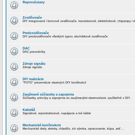
Reprosústavy
Zosilňovače
DIY integrované i koncové zosilňovače, tranzistorové, elektrónkové, chipampy i d
Predzosilňovače
DIY predzosilňovače všetkých typov, sluchátkové zosilňovače
DAC
DAC prevodníky
Zdroje signálu
Zdroje signálu
DIY realizácie
"FOTO" prezentácie vlastných DIY konštrukcií
Zaujímavé súčiastky a zapojenia
Súčiastky, princípy a zapojenia so zaujímavými vlastnosťami, využiteľné v DIY.
Kabeláž
Signálové, reproduktorové, napájacie a iné káble
Mechanické konštrukcie
Mechanické diely, skrinky, chladiče, ich výroba, opracovanie, kúpa, atď ...