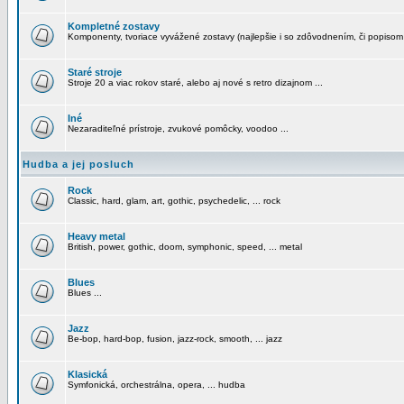
Kompletné zostavy
Komponenty, tvoriace vyvážené zostavy (najlepšie i so zdôvodnením, či popisom
Staré stroje
Stroje 20 a viac rokov staré, alebo aj nové s retro dizajnom ...
Iné
Nezaraditeľné prístroje, zvukové pomôcky, voodoo ...
Hudba a jej posluch
Rock
Classic, hard, glam, art, gothic, psychedelic, ... rock
Heavy metal
British, power, gothic, doom, symphonic, speed, ... metal
Blues
Blues ...
Jazz
Be-bop, hard-bop, fusion, jazz-rock, smooth, ... jazz
Klasická
Symfonická, orchestrálna, opera, ... hudba