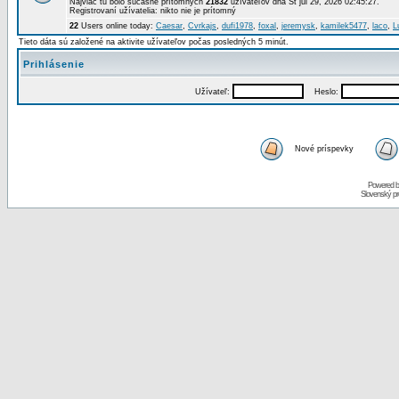
Najviac tu bolo súčasne prítomných
21832
užívateľov dňa St júl 29, 2026 02:45:27.
Registrovaní užívatelia: nikto nie je prítomný
22
Users online today:
Caesar
,
Cvrkajs
,
dufi1978
,
foxal
,
jeremysk
,
kamilek5477
,
laco
,
L
Tieto dáta sú založené na aktivite užívateľov počas posledných 5 minút.
Prihlásenie
Užívateľ:
Heslo:
Nové príspevky
Powered 
Slovenský p