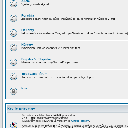
Akcie
Výstavy, stretávky, atd.
Poradňa
Žiadosti o rady napr. ku kúpe, netýkajúce sa konkretných výrobkov, atď
Oznamy
Info týkajúce sa rozbehu fóra, jeho počiatočného dolaďovania, úprav i následnej
Námety
Návrhy na úpravy, vylepšenie funkčnosti fóra
Bojisko / offtopisko
Miesto pre osobné potyčky a off-topic temy :-)
Testovacie fórum
Tu si môžete skušať rôzne vlastnosti a špeciality phpbb.
Kôš
Kto je prítomný
Užívatelia zaslali celkom
342512
príspevkov.
Je tu
18508
registrovaných užívateľov.
Najnovším registrovaným užívateľom je
fun88pictaram
.
Celkom je tu prítomných
267
užívateľov: 0 registrovaných, 0 skrytých a 267 anonymn