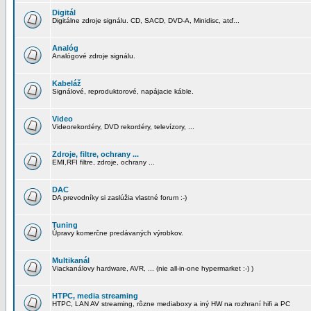
Digitál
Digitálne zdroje signálu. CD, SACD, DVD-A, Minidisc, atď...
Analóg
Analógové zdroje signálu.
Kabeláž
Signálové, reproduktorové, napájacie káble.
Video
Videorekordéry, DVD rekordéry, televízory, ...
Zdroje, filtre, ochrany ...
EMI,RFI filtre, zdroje, ochrany ...
DAC
DA prevodníky si zaslúžia vlastné forum :-)
Tuning
Úpravy komerčne predávaných výrobkov.
Multikanál
Viackanálovy hardware, AVR, ... (nie all-in-one hypermarket :-) )
HTPC, media streaming
HTPC, LAN AV streaming, rôzne mediaboxy a iný HW na rozhraní hifi a PC