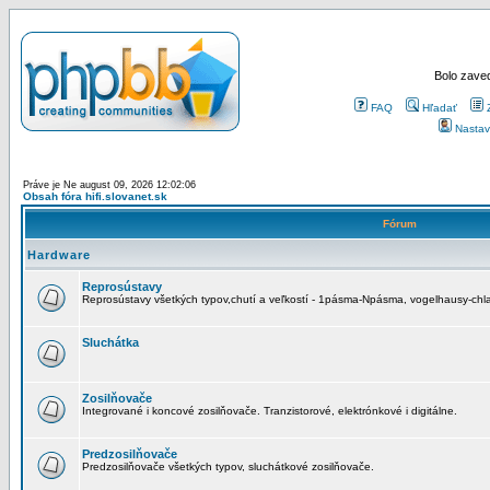
Bolo zaved
FAQ
Hľadať
Nastav
Práve je Ne august 09, 2026 12:02:06
Obsah fóra hifi.slovanet.sk
Fórum
Hardware
Reprosústavy
Reprosústavy všetkých typov,chutí a veľkostí - 1pásma-Npásma, vogelhausy-chla
Sluchátka
Zosilňovače
Integrované i koncové zosilňovače. Tranzistorové, elektrónkové i digitálne.
Predzosilňovače
Predzosilňovače všetkých typov, sluchátkové zosilňovače.