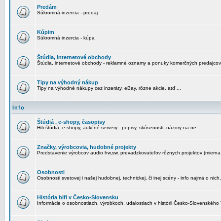
Predám
Súkromná inzercia - predaj
Kúpim
Súkromná inzercia - kúpa
Štúdia, internetové obchody
Štúdia, internetové obchody - reklamné oznamy a ponuky komerčných predajcov
Tipy na výhodný nákup
Tipy na výhodné nákupy cez inzeráty, eBay, rôzne akcie, atď ...
Info
Štúdiá , e-shopy, časopisy
Hifi štúdiá, e-shopy, aukčné servery - popisy, skúsenosti, názory na ne ...
Značky, výrobcovia, hudobné projekty
Predstavenie výrobcov audio hw,sw, prevadzkovateľov rôznych projektov (mierna 
Osobnosti
Osobnosti svetovej i našej hudobnej, technickej, či inej scény - info najmä o nich,
História hifi v Česko-Slovensku
Informácie o osobnostiach, výrobkoch, udalostiach v histórii Česko-Slovenského "