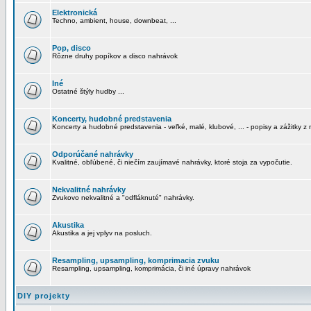
Elektronická
Techno, ambient, house, downbeat, ...
Pop, disco
Rôzne druhy popíkov a disco nahrávok
Iné
Ostatné štýly hudby ...
Koncerty, hudobné predstavenia
Koncerty a hudobné predstavenia - veľké, malé, klubové, ... - popisy a zážitky z 
Odporúčané nahrávky
Kvalitné, obľúbené, či niečím zaujímavé nahrávky, ktoré stoja za vypočutie.
Nekvalitné nahrávky
Zvukovo nekvalitné a "odfláknuté" nahrávky.
Akustika
Akustika a jej vplyv na posluch.
Resampling, upsampling, komprimacia zvuku
Resampling, upsampling, komprimácia, či iné úpravy nahrávok
DIY projekty