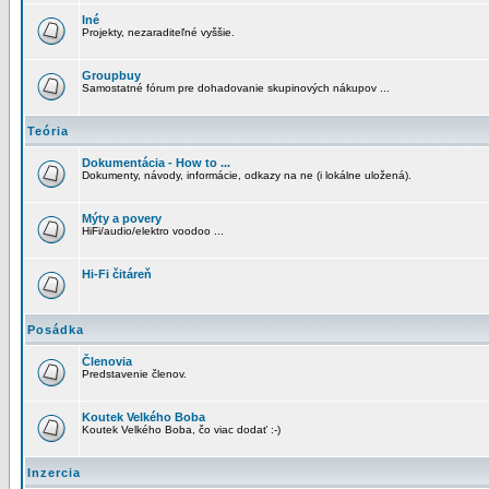
Iné
Projekty, nezaraditeľné vyššie.
Groupbuy
Samostatné fórum pre dohadovanie skupinových nákupov ...
Teória
Dokumentácia - How to ...
Dokumenty, návody, informácie, odkazy na ne (i lokálne uložená).
Mýty a povery
HiFi/audio/elektro voodoo ...
Hi-Fi čitáreň
Posádka
Členovia
Predstavenie členov.
Koutek Velkého Boba
Koutek Velkého Boba, čo viac dodať :-)
Inzercia