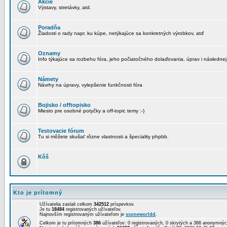
Akcie
Výstavy, stretávky, atd.
Poradňa
Žiadosti o rady napr. ku kúpe, netýkajúce sa konkretných výrobkov, atď
Oznamy
Info týkajúce sa rozbehu fóra, jeho počiatočného dolaďovania, úprav i následnej
Námety
Návrhy na úpravy, vylepšenie funkčnosti fóra
Bojisko / offtopisko
Miesto pre osobné potyčky a off-topic temy :-)
Testovacie fórum
Tu si môžete skušať rôzne vlastnosti a špeciality phpbb.
Kôš
Kto je prítomný
Užívatelia zaslali celkom
342512
príspevkov.
Je tu
18484
registrovaných užívateľov.
Najnovším registrovaným užívateľom je
ssoneworldd
.
Celkom je tu prítomných
386
užívateľov: 0 registrovaných, 0 skrytých a 386 anonymn