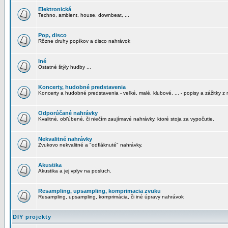
Elektronická
Techno, ambient, house, downbeat, ...
Pop, disco
Rôzne druhy popíkov a disco nahrávok
Iné
Ostatné štýly hudby ...
Koncerty, hudobné predstavenia
Koncerty a hudobné predstavenia - veľké, malé, klubové, ... - popisy a zážitky z 
Odporúčané nahrávky
Kvalitné, obľúbené, či niečím zaujímavé nahrávky, ktoré stoja za vypočutie.
Nekvalitné nahrávky
Zvukovo nekvalitné a "odfláknuté" nahrávky.
Akustika
Akustika a jej vplyv na posluch.
Resampling, upsampling, komprimacia zvuku
Resampling, upsampling, komprimácia, či iné úpravy nahrávok
DIY projekty