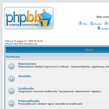
Bolo zaved
FAQ
Hľadať
Nastav
Práve je Pi august 07, 2026 05:29:14
Obsah fóra hifi.slovanet.sk
Fórum
Hardware
Reprosústavy
Reprosústavy všetkých typov,chutí a veľkostí - 1pásma-Npásma, vogelhausy-chla
Sluchátka
Zosilňovače
Integrované i koncové zosilňovače. Tranzistorové, elektrónkové i digitálne.
Predzosilňovače
Predzosilňovače všetkých typov, sluchátkové zosilňovače.