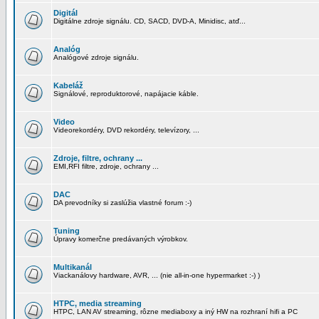
Digitál
Digitálne zdroje signálu. CD, SACD, DVD-A, Minidisc, atď...
Analóg
Analógové zdroje signálu.
Kabeláž
Signálové, reproduktorové, napájacie káble.
Video
Videorekordéry, DVD rekordéry, televízory, ...
Zdroje, filtre, ochrany ...
EMI,RFI filtre, zdroje, ochrany ...
DAC
DA prevodníky si zaslúžia vlastné forum :-)
Tuning
Úpravy komerčne predávaných výrobkov.
Multikanál
Viackanálovy hardware, AVR, ... (nie all-in-one hypermarket :-) )
HTPC, media streaming
HTPC, LAN AV streaming, rôzne mediaboxy a iný HW na rozhraní hifi a PC