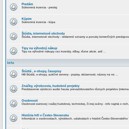
Predám
Súkromná inzercia - predaj
Kúpim
Súkromná inzercia - kúpa
Štúdia, internetové obchody
Štúdia, internetové obchody - reklamné oznamy a ponuky komerčných predajcov
Tipy na výhodný nákup
Tipy na výhodné nákupy cez inzeráty, eBay, rôzne akcie, atď ...
Info
Štúdiá , e-shopy, časopisy
Hifi štúdiá, e-shopy, aukčné servery - popisy, skúsenosti, názory na ne ...
Značky, výrobcovia, hudobné projekty
Predstavenie výrobcov audio hw,sw, prevadzkovateľov rôznych projektov (mierna 
Osobnosti
Osobnosti svetovej i našej hudobnej, technickej, či inej scény - info najmä o nich,
História hifi v Česko-Slovensku
Informácie o osobnostiach, výrobkoch, udalostiach v histórii Česko-Slovenského "