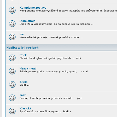
Kompletné zostavy
Komponenty, tvoriace vyvážené zostavy (najlepšie i so zdôvodnením, či popisom
Staré stroje
Stroje 20 a viac rokov staré, alebo aj nové s retro dizajnom ...
Iné
Nezaraditeľné prístroje, zvukové pomôcky, voodoo ...
Hudba a jej posluch
Rock
Classic, hard, glam, art, gothic, psychedelic, ... rock
Heavy metal
British, power, gothic, doom, symphonic, speed, ... metal
Blues
Blues ...
Jazz
Be-bop, hard-bop, fusion, jazz-rock, smooth, ... jazz
Klasická
Symfonická, orchestrálna, opera, ... hudba