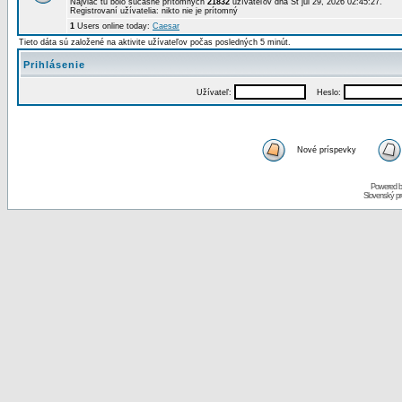
Najviac tu bolo súčasne prítomných
21832
užívateľov dňa St júl 29, 2026 02:45:27.
Registrovaní užívatelia: nikto nie je prítomný
1
Users online today:
Caesar
Tieto dáta sú založené na aktivite užívateľov počas posledných 5 minút.
Prihlásenie
Užívateľ:
Heslo:
Nové príspevky
Powered 
Slovenský p