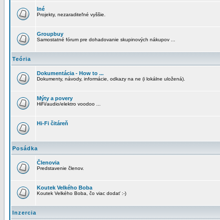
Iné
Projekty, nezaraditeľné vyššie.
Groupbuy
Samostatné fórum pre dohadovanie skupinových nákupov ...
Teória
Dokumentácia - How to ...
Dokumenty, návody, informácie, odkazy na ne (i lokálne uložená).
Mýty a povery
HiFi/audio/elektro voodoo ...
Hi-Fi čitáreň
Posádka
Členovia
Predstavenie členov.
Koutek Velkého Boba
Koutek Velkého Boba, čo viac dodať :-)
Inzercia