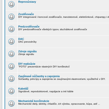
Reprosústavy
Zosilňovače
DIY integrované i koncové zosilňovače, tranzistorové, elektrónkové, chipampy i d
Predzosilňovače
DIY predzosilňovače všetkých typov, sluchátkové zosilňovače
DAC
DAC prevodníky
Zdroje signálu
Zdroje signálu
DIY realizácie
"FOTO" prezentácie vlastných DIY konštrukcií
Zaujímavé súčiastky a zapojenia
Súčiastky, princípy a zapojenia so zaujímavými vlastnosťami, využiteľné v DIY.
Kabeláž
Signálové, reproduktorové, napájacie a iné káble
Mechanické konštrukcie
Mechanické diely, skrinky, chladiče, ich výroba, opracovanie, kúpa, atď ...