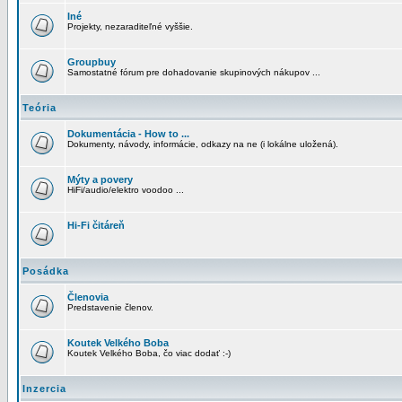
Iné
Projekty, nezaraditeľné vyššie.
Groupbuy
Samostatné fórum pre dohadovanie skupinových nákupov ...
Teória
Dokumentácia - How to ...
Dokumenty, návody, informácie, odkazy na ne (i lokálne uložená).
Mýty a povery
HiFi/audio/elektro voodoo ...
Hi-Fi čitáreň
Posádka
Členovia
Predstavenie členov.
Koutek Velkého Boba
Koutek Velkého Boba, čo viac dodať :-)
Inzercia