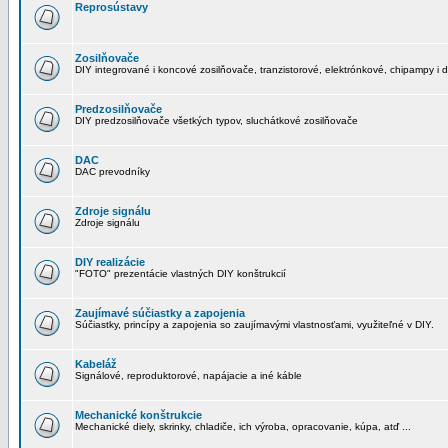
Reprosústavy
Zosilňovače
DIY integrované i koncové zosilňovače, tranzistorové, elektrónkové, chipampy i d
Predzosilňovače
DIY predzosilňovače všetkých typov, sluchátkové zosilňovače
DAC
DAC prevodníky
Zdroje signálu
Zdroje signálu
DIY realizácie
"FOTO" prezentácie vlastných DIY konštrukcií
Zaujímavé súčiastky a zapojenia
Súčiastky, princípy a zapojenia so zaujímavými vlastnosťami, využiteľné v DIY.
Kabeláž
Signálové, reproduktorové, napájacie a iné káble
Mechanické konštrukcie
Mechanické diely, skrinky, chladiče, ich výroba, opracovanie, kúpa, atď ...