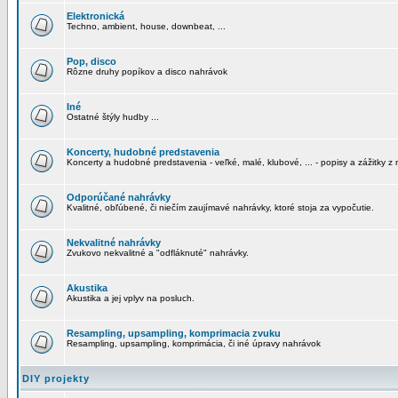
Elektronická
Techno, ambient, house, downbeat, ...
Pop, disco
Rôzne druhy popíkov a disco nahrávok
Iné
Ostatné štýly hudby ...
Koncerty, hudobné predstavenia
Koncerty a hudobné predstavenia - veľké, malé, klubové, ... - popisy a zážitky z 
Odporúčané nahrávky
Kvalitné, obľúbené, či niečím zaujímavé nahrávky, ktoré stoja za vypočutie.
Nekvalitné nahrávky
Zvukovo nekvalitné a "odfláknuté" nahrávky.
Akustika
Akustika a jej vplyv na posluch.
Resampling, upsampling, komprimacia zvuku
Resampling, upsampling, komprimácia, či iné úpravy nahrávok
DIY projekty