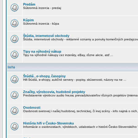
Predám
Súkromná inzercia - predaj
Kúpim
Súkromná inzercia - kúpa
Štúdia, internetové obchody
Štúdia, internetové obchody - reklamné oznamy a ponuky komerčných predajcov
Tipy na výhodný nákup
Tipy na výhodné nákupy cez inzeráty, eBay, rôzne akcie, atď ...
Info
Štúdiá , e-shopy, časopisy
Hifi štúdiá, e-shopy, aukčné servery - popisy, skúsenosti, názory na ne ...
Značky, výrobcovia, hudobné projekty
Predstavenie výrobcov audio hw,sw, prevadzkovateľov rôznych projektov (mierna 
Osobnosti
Osobnosti svetovej i našej hudobnej, technickej, či inej scény - info najmä o nich,
História hifi v Česko-Slovensku
Informácie o osobnostiach, výrobkoch, udalostiach v histórii Česko-Slovenského "