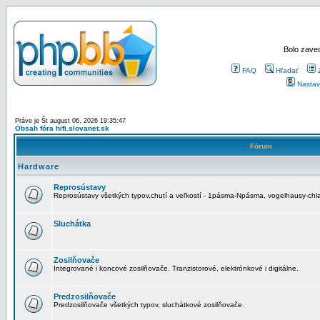
Bolo zaved
FAQ
Hľadať
Nastav
Práve je Št august 06, 2026 19:35:47
Obsah fóra hifi.slovanet.sk
Fórum
Hardware
Reprosústavy
Reprosústavy všetkých typov,chutí a veľkostí - 1pásma-Npásma, vogelhausy-chla
Sluchátka
Zosilňovače
Integrované i koncové zosilňovače. Tranzistorové, elektrónkové i digitálne.
Predzosilňovače
Predzosilňovače všetkých typov, sluchátkové zosilňovače.