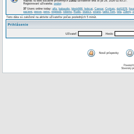
Najviac tu bolo súčasne prítomných
21832
užívateľov dňa St júl 29, 2026 02:45:27.
Registrovaní užívatelia:
ondrej
37
Users online today:
alfa
,
babaudio
,
blesk666
,
bobcat
,
Caesar
,
Cvrkajs
,
dufi1978
,
foxa
pacient
,
pesve
,
petrs
,
regebob
,
roberto
,
Rudis
,
Staticx
,
strano
,
tatko Tom
,
tela
,
Zdeny
,
z
Tieto dáta sú založené na aktivite užívateľov počas posledných 5 minút.
Prihlásenie
Užívateľ:
Heslo:
Nové príspevky
Powered 
Slovenský p