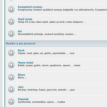
Kompletné zostavy
Komponenty, tvoriace vyvážené zostavy (najlepšie i so zdôvodnením, či popisom
Staré stroje
Stroje 20 a viac rokov staré, alebo aj nové s retro dizajnom ...
Iné
Nezaraditeľné prístroje, zvukové pomôcky, voodoo ...
Hudba a jej posluch
Rock
Classic, hard, glam, art, gothic, psychedelic, ... rock
Heavy metal
British, power, gothic, doom, symphonic, speed, ... metal
Blues
Blues ...
Jazz
Be-bop, hard-bop, fusion, jazz-rock, smooth, ... jazz
Klasická
Symfonická, orchestrálna, opera, ... hudba