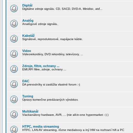
Digitál
Digitálne zdroje signálu. CD, SACD, DVD-A, Minidisc, atď...
Analóg
Analógové zdroje signálu.
Kabeláž
Signálové, reproduktorové, napájacie káble.
Video
Videorekordéry, DVD rekordéry, televízory, ...
Zdroje, filtre, ochrany ...
EMI,RFI filtre, zdroje, ochrany ...
DAC
DA prevodníky si zaslúžia vlastné forum :-)
Tuning
Úpravy komerčne predávaných výrobkov.
Multikanál
Viackanálovy hardware, AVR, ... (nie all-in-one hypermarket :-) )
HTPC, media streaming
HTPC, LAN AV streaming, rôzne mediaboxy a iný HW na rozhraní hifi a PC