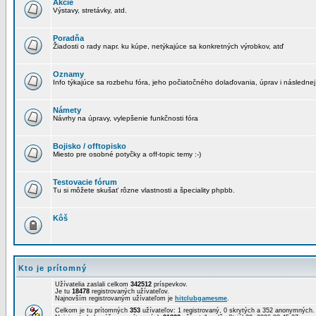
Akcie
Výstavy, stretávky, atd.
Poradňa
Žiadosti o rady napr. ku kúpe, netýkajúce sa konkretných výrobkov, atď
Oznamy
Info týkajúce sa rozbehu fóra, jeho počiatočného dolaďovania, úprav i následnej
Námety
Návrhy na úpravy, vylepšenie funkčnosti fóra
Bojisko / offtopisko
Miesto pre osobné potyčky a off-topic temy :-)
Testovacie fórum
Tu si môžete skušať rôzne vlastnosti a špeciality phpbb.
Kôš
Kto je prítomný
Užívatelia zaslali celkom
342512
príspevkov.
Je tu
18478
registrovaných užívateľov.
Najnovším registrovaným užívateľom je
hitclubgamesme
.
Celkom je tu prítomných
353
užívateľov: 1 registrovaný, 0 skrytých a 352 anonymných