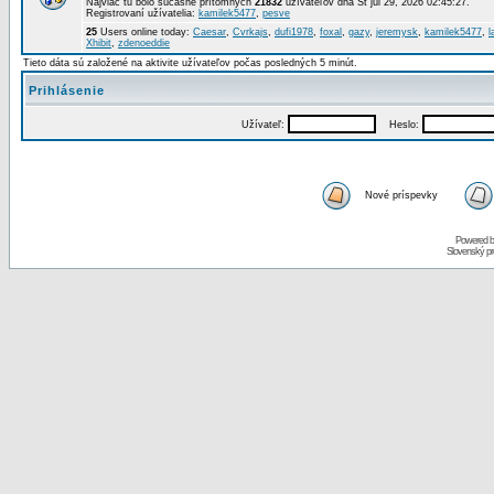
Najviac tu bolo súčasne prítomných
21832
užívateľov dňa St júl 29, 2026 02:45:27.
Registrovaní užívatelia:
kamilek5477
,
pesve
25
Users online today:
Caesar
,
Cvrkajs
,
dufi1978
,
foxal
,
gazy
,
jeremysk
,
kamilek5477
,
l
Xhibit
,
zdenoeddie
Tieto dáta sú založené na aktivite užívateľov počas posledných 5 minút.
Prihlásenie
Užívateľ:
Heslo:
Nové príspevky
Powered 
Slovenský p