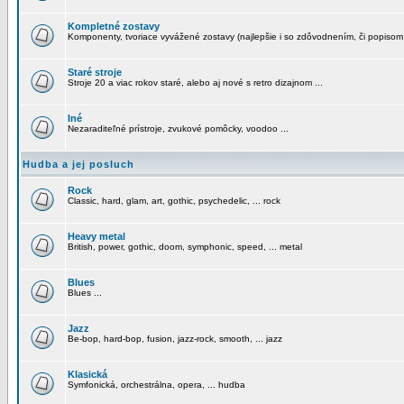
Kompletné zostavy
Komponenty, tvoriace vyvážené zostavy (najlepšie i so zdôvodnením, či popisom
Staré stroje
Stroje 20 a viac rokov staré, alebo aj nové s retro dizajnom ...
Iné
Nezaraditeľné prístroje, zvukové pomôcky, voodoo ...
Hudba a jej posluch
Rock
Classic, hard, glam, art, gothic, psychedelic, ... rock
Heavy metal
British, power, gothic, doom, symphonic, speed, ... metal
Blues
Blues ...
Jazz
Be-bop, hard-bop, fusion, jazz-rock, smooth, ... jazz
Klasická
Symfonická, orchestrálna, opera, ... hudba