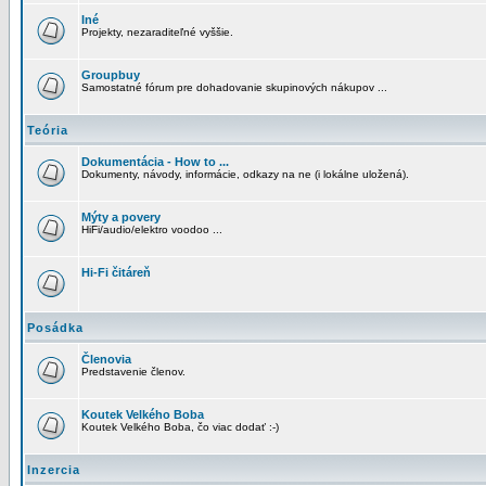
Iné
Projekty, nezaraditeľné vyššie.
Groupbuy
Samostatné fórum pre dohadovanie skupinových nákupov ...
Teória
Dokumentácia - How to ...
Dokumenty, návody, informácie, odkazy na ne (i lokálne uložená).
Mýty a povery
HiFi/audio/elektro voodoo ...
Hi-Fi čitáreň
Posádka
Členovia
Predstavenie členov.
Koutek Velkého Boba
Koutek Velkého Boba, čo viac dodať :-)
Inzercia