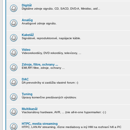
Digitál
Digitálne zdroje signálu. CD, SACD, DVD-A, Minidisc, atď...
Analóg
Analógové zdroje signálu.
Kabeláž
Signálové, reproduktorové, napájacie káble.
Video
Videorekordéry, DVD rekordéry, televízory, ...
Zdroje, filtre, ochrany ...
EMI,RFI filtre, zdroje, ochrany ...
DAC
DA prevodníky si zaslúžia vlastné forum :-)
Tuning
Úpravy komerčne predávaných výrobkov.
Multikanál
Viackanálovy hardware, AVR, ... (nie all-in-one hypermarket :-) )
HTPC, media streaming
HTPC, LAN AV streaming, rôzne mediaboxy a iný HW na rozhraní hifi a PC