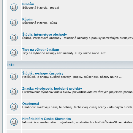
Predám
Súkromná inzercia - predaj
Kúpim
Súkromná inzercia - kúpa
Štúdia, internetové obchody
Štúdia, internetové obchody - reklamné oznamy a ponuky komerčných predajcov
Tipy na výhodný nákup
Tipy na výhodné nákupy cez inzeráty, eBay, rôzne akcie, atď ...
Info
Štúdiá , e-shopy, časopisy
Hifi štúdiá, e-shopy, aukčné servery - popisy, skúsenosti, názory na ne ...
Značky, výrobcovia, hudobné projekty
Predstavenie výrobcov audio hw,sw, prevadzkovateľov rôznych projektov (mierna 
Osobnosti
Osobnosti svetovej i našej hudobnej, technickej, či inej scény - info najmä o nich,
História hifi v Česko-Slovensku
Informácie o osobnostiach, výrobkoch, udalostiach v histórii Česko-Slovenského "