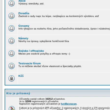
Akcie
Výstavy, stretávky, atd.
Poradňa
Žiadosti o rady napr. ku kúpe, netýkajúce sa konkretných výrobkov, atď
Oznamy
Info týkajúce sa rozbehu fóra, jeho počiatočného dolaďovania, úprav i následnej
Námety
Návrhy na úpravy, vylepšenie funkčnosti fóra
Bojisko / offtopisko
Miesto pre osobné potyčky a off-topic temy :-)
Testovacie fórum
Tu si môžete skušať rôzne vlastnosti a špeciality phpbb.
Kôš
Kto je prítomný
Užívatelia zaslali celkom
342512
príspevkov.
Je tu
18508
registrovaných užívateľov.
Najnovším registrovaným užívateľom je
fun88pictaram
.
Celkom je tu prítomných
277
užívateľov: 2 registrovaných, 0 skrytých a 275 anonymn