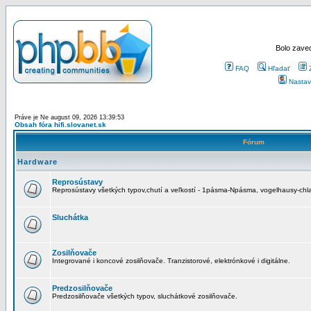
Bolo zaved
FAQ
Hľadať
Nastav
Práve je Ne august 09, 2026 13:39:53
Obsah fóra hifi.slovanet.sk
Fórum
Hardware
Reprosústavy
Reprosústavy všetkých typov,chutí a veľkostí - 1pásma-Npásma, vogelhausy-chla
Sluchátka
Zosilňovače
Integrované i koncové zosilňovače. Tranzistorové, elektrónkové i digitálne.
Predzosilňovače
Predzosilňovače všetkých typov, sluchátkové zosilňovače.