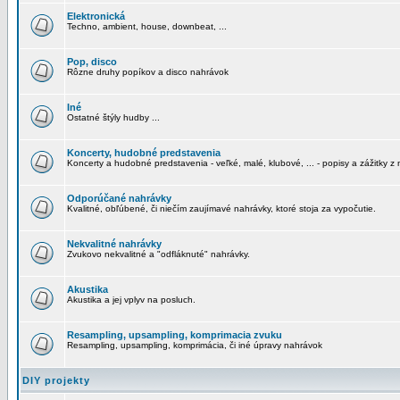
Elektronická
Techno, ambient, house, downbeat, ...
Pop, disco
Rôzne druhy popíkov a disco nahrávok
Iné
Ostatné štýly hudby ...
Koncerty, hudobné predstavenia
Koncerty a hudobné predstavenia - veľké, malé, klubové, ... - popisy a zážitky z 
Odporúčané nahrávky
Kvalitné, obľúbené, či niečím zaujímavé nahrávky, ktoré stoja za vypočutie.
Nekvalitné nahrávky
Zvukovo nekvalitné a "odfláknuté" nahrávky.
Akustika
Akustika a jej vplyv na posluch.
Resampling, upsampling, komprimacia zvuku
Resampling, upsampling, komprimácia, či iné úpravy nahrávok
DIY projekty