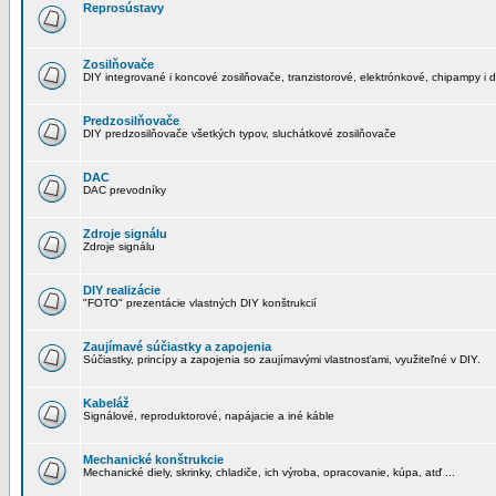
Reprosústavy
Zosilňovače
DIY integrované i koncové zosilňovače, tranzistorové, elektrónkové, chipampy i d
Predzosilňovače
DIY predzosilňovače všetkých typov, sluchátkové zosilňovače
DAC
DAC prevodníky
Zdroje signálu
Zdroje signálu
DIY realizácie
"FOTO" prezentácie vlastných DIY konštrukcií
Zaujímavé súčiastky a zapojenia
Súčiastky, princípy a zapojenia so zaujímavými vlastnosťami, využiteľné v DIY.
Kabeláž
Signálové, reproduktorové, napájacie a iné káble
Mechanické konštrukcie
Mechanické diely, skrinky, chladiče, ich výroba, opracovanie, kúpa, atď ...