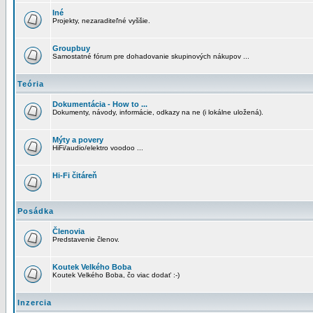
Iné
Projekty, nezaraditeľné vyššie.
Groupbuy
Samostatné fórum pre dohadovanie skupinových nákupov ...
Teória
Dokumentácia - How to ...
Dokumenty, návody, informácie, odkazy na ne (i lokálne uložená).
Mýty a povery
HiFi/audio/elektro voodoo ...
Hi-Fi čitáreň
Posádka
Členovia
Predstavenie členov.
Koutek Velkého Boba
Koutek Velkého Boba, čo viac dodať :-)
Inzercia