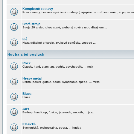
Kompletné zostavy
Komponenty, tvoriace vyvážené zostavy (najlepšie i so zdôvodnením, či popisom
Staré stroje
Stroje 20 a viac rokov staré, alebo aj nové s retro dizajnom ...
Iné
Nezaraditeľné prístroje, zvukové pomôcky, voodoo ...
Hudba a jej posluch
Rock
Classic, hard, glam, art, gothic, psychedelic, ... rock
Heavy metal
British, power, gothic, doom, symphonic, speed, ... metal
Blues
Blues ...
Jazz
Be-bop, hard-bop, fusion, jazz-rock, smooth, ... jazz
Klasická
Symfonická, orchestrálna, opera, ... hudba