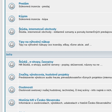
Predám
Súkromná inzercia - predaj
Kúpim
Súkromná inzercia - kúpa
Štúdia, internetové obchody
Štúdia, internetové obchody - reklamné oznamy a ponuky komerčných predajcov
Tipy na výhodný nákup
Tipy na výhodné nákupy cez inzeráty, eBay, rôzne akcie, atď ...
Info
Štúdiá , e-shopy, časopisy
Hifi štúdiá, e-shopy, aukčné servery - popisy, skúsenosti, názory na ne ...
Značky, výrobcovia, hudobné projekty
Predstavenie výrobcov audio hw,sw, prevadzkovateľov rôznych projektov (mierna 
Osobnosti
Osobnosti svetovej i našej hudobnej, technickej, či inej scény - info najmä o nich,
História hifi v Česko-Slovensku
Informácie o osobnostiach, výrobkoch, udalostiach v histórii Česko-Slovenského "