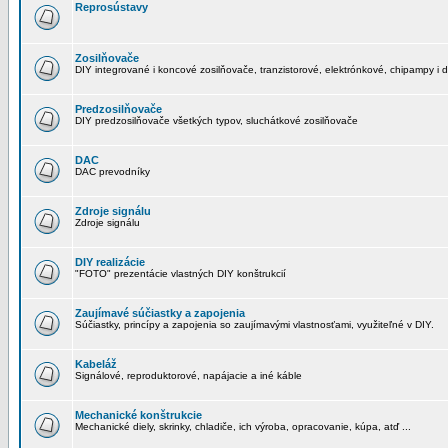
Reprosústavy
Zosilňovače
DIY integrované i koncové zosilňovače, tranzistorové, elektrónkové, chipampy i d
Predzosilňovače
DIY predzosilňovače všetkých typov, sluchátkové zosilňovače
DAC
DAC prevodníky
Zdroje signálu
Zdroje signálu
DIY realizácie
"FOTO" prezentácie vlastných DIY konštrukcií
Zaujímavé súčiastky a zapojenia
Súčiastky, princípy a zapojenia so zaujímavými vlastnosťami, využiteľné v DIY.
Kabeláž
Signálové, reproduktorové, napájacie a iné káble
Mechanické konštrukcie
Mechanické diely, skrinky, chladiče, ich výroba, opracovanie, kúpa, atď ...