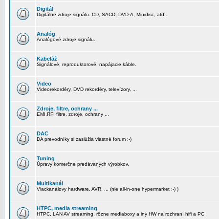
Digitál
Digitálne zdroje signálu. CD, SACD, DVD-A, Minidisc, atď...
Analóg
Analógové zdroje signálu.
Kabeláž
Signálové, reproduktorové, napájacie káble.
Video
Videorekordéry, DVD rekordéry, televízory, ...
Zdroje, filtre, ochrany ...
EMI,RFI filtre, zdroje, ochrany ...
DAC
DA prevodníky si zaslúžia vlastné forum :-)
Tuning
Úpravy komerčne predávaných výrobkov.
Multikanál
Viackanálovy hardware, AVR, ... (nie all-in-one hypermarket :-) )
HTPC, media streaming
HTPC, LAN AV streaming, rôzne mediaboxy a iný HW na rozhraní hifi a PC