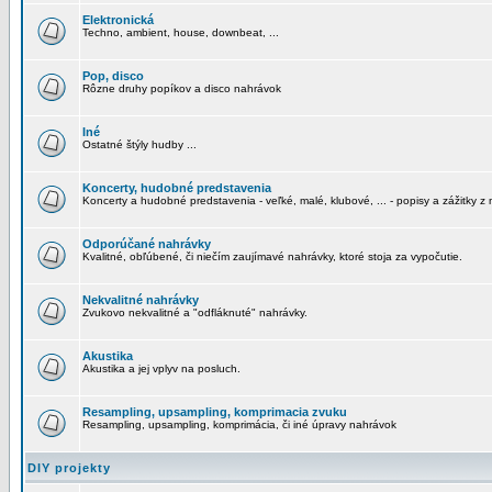
Elektronická
Techno, ambient, house, downbeat, ...
Pop, disco
Rôzne druhy popíkov a disco nahrávok
Iné
Ostatné štýly hudby ...
Koncerty, hudobné predstavenia
Koncerty a hudobné predstavenia - veľké, malé, klubové, ... - popisy a zážitky z 
Odporúčané nahrávky
Kvalitné, obľúbené, či niečím zaujímavé nahrávky, ktoré stoja za vypočutie.
Nekvalitné nahrávky
Zvukovo nekvalitné a "odfláknuté" nahrávky.
Akustika
Akustika a jej vplyv na posluch.
Resampling, upsampling, komprimacia zvuku
Resampling, upsampling, komprimácia, či iné úpravy nahrávok
DIY projekty