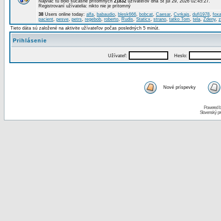
Najviac tu bolo súčasne prítomných
21832
užívateľov dňa St júl 29, 2026 02:45:27.
Registrovaní užívatelia: nikto nie je prítomný
38
Users online today:
alfa
,
babaudio
,
blesk666
,
bobcat
,
Caesar
,
Cvrkajs
,
dufi1978
,
foxa
pacient
,
pesve
,
petrs
,
regebob
,
roberto
,
Rudis
,
Staticx
,
strano
,
tatko Tom
,
tela
,
Zdeny
,
z
Tieto dáta sú založené na aktivite užívateľov počas posledných 5 minút.
Prihlásenie
Užívateľ:
Heslo:
Nové príspevky
Powered 
Slovenský p