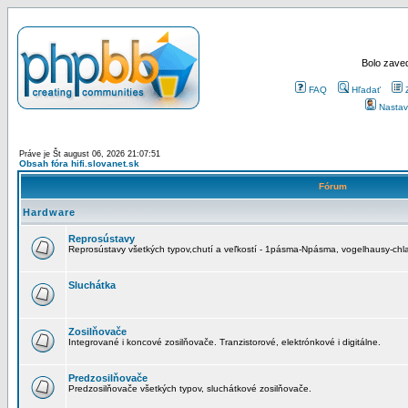
Bolo zaved
FAQ
Hľadať
Nastav
Práve je Št august 06, 2026 21:07:51
Obsah fóra hifi.slovanet.sk
Fórum
Hardware
Reprosústavy
Reprosústavy všetkých typov,chutí a veľkostí - 1pásma-Npásma, vogelhausy-chla
Sluchátka
Zosilňovače
Integrované i koncové zosilňovače. Tranzistorové, elektrónkové i digitálne.
Predzosilňovače
Predzosilňovače všetkých typov, sluchátkové zosilňovače.