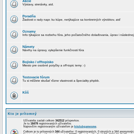
Akcie
Výstavy, stretávky, atd.
Poradňa
Žiadosti o rady napr. ku kúpe, netýkajúce sa konkretných výrobkov, atď
Oznamy
Info týkajúce sa rozbehu fóra, jeho počiatočného dolaďovania, úprav i následnej
Námety
Návrhy na úpravy, vylepšenie funkčnosti fóra
Bojisko / offtopisko
Miesto pre osobné potyčky a off-topic temy :-)
Testovacie fórum
Tu si môžete skušať rôzne vlastnosti a špeciality phpbb.
Kôš
Kto je prítomný
Užívatelia zaslali celkom
342512
príspevkov.
Je tu
18478
registrovaných užívateľov.
Najnovším registrovaným užívateľom je
hitclubgamesme
.
Celkom je tu prítomných
344
užívateľov: 0 registrovaných, 0 skrytých a 344 anonymn