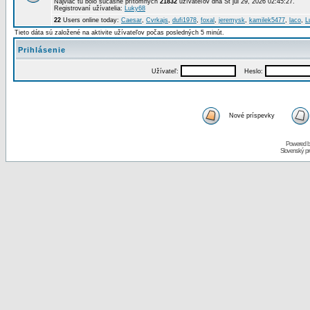
Najviac tu bolo súčasne prítomných
21832
užívateľov dňa St júl 29, 2026 02:45:27.
Registrovaní užívatelia:
Luky68
22
Users online today:
Caesar
,
Cvrkajs
,
dufi1978
,
foxal
,
jeremysk
,
kamilek5477
,
laco
,
L
Tieto dáta sú založené na aktivite užívateľov počas posledných 5 minút.
Prihlásenie
Užívateľ:
Heslo:
Nové príspevky
Powered 
Slovenský p