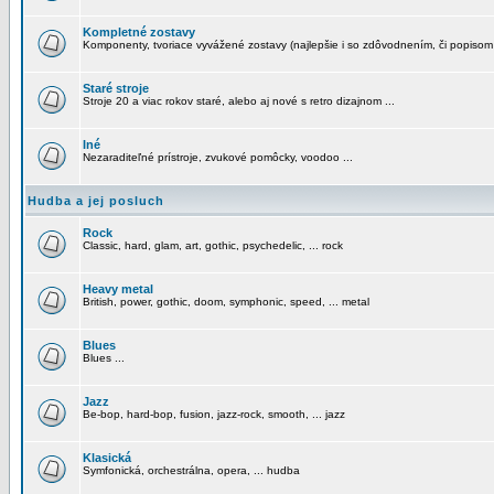
Kompletné zostavy
Komponenty, tvoriace vyvážené zostavy (najlepšie i so zdôvodnením, či popisom
Staré stroje
Stroje 20 a viac rokov staré, alebo aj nové s retro dizajnom ...
Iné
Nezaraditeľné prístroje, zvukové pomôcky, voodoo ...
Hudba a jej posluch
Rock
Classic, hard, glam, art, gothic, psychedelic, ... rock
Heavy metal
British, power, gothic, doom, symphonic, speed, ... metal
Blues
Blues ...
Jazz
Be-bop, hard-bop, fusion, jazz-rock, smooth, ... jazz
Klasická
Symfonická, orchestrálna, opera, ... hudba