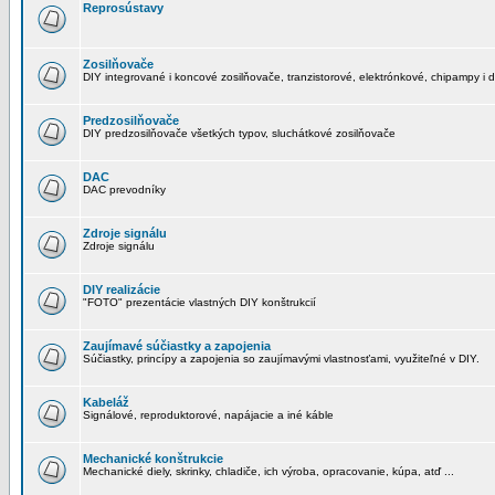
Reprosústavy
Zosilňovače
DIY integrované i koncové zosilňovače, tranzistorové, elektrónkové, chipampy i d
Predzosilňovače
DIY predzosilňovače všetkých typov, sluchátkové zosilňovače
DAC
DAC prevodníky
Zdroje signálu
Zdroje signálu
DIY realizácie
"FOTO" prezentácie vlastných DIY konštrukcií
Zaujímavé súčiastky a zapojenia
Súčiastky, princípy a zapojenia so zaujímavými vlastnosťami, využiteľné v DIY.
Kabeláž
Signálové, reproduktorové, napájacie a iné káble
Mechanické konštrukcie
Mechanické diely, skrinky, chladiče, ich výroba, opracovanie, kúpa, atď ...