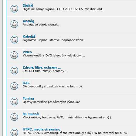
Digitál
Digitálne zdroje signálu. CD, SACD, DVD-A, Minidisc, atď...
Analóg
Analógové zdroje signálu.
Kabeláž
Signálové, reproduktorové, napájacie káble.
Video
Videorekordéry, DVD rekordéry, televízory, ...
Zdroje, filtre, ochrany ...
EMI,RFI filtre, zdroje, ochrany ...
DAC
DA prevodníky si zaslúžia vlastné forum :-)
Tuning
Úpravy komerčne predávaných výrobkov.
Multikanál
Viackanálovy hardware, AVR, ... (nie all-in-one hypermarket :-) )
HTPC, media streaming
HTPC, LAN AV streaming, rôzne mediaboxy a iný HW na rozhraní hifi a PC