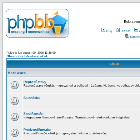
Bolo zaved
FAQ
Hľadať
Nastav
Práve je Ne august 09, 2026 11:36:09
Obsah fóra hifi.slovanet.sk
Fórum
Hardware
Reprosústavy
Reprosústavy všetkých typov,chutí a veľkostí - 1pásma-Npásma, vogelhausy-chla
Sluchátka
Zosilňovače
Integrované i koncové zosilňovače. Tranzistorové, elektrónkové i digitálne.
Predzosilňovače
Predzosilňovače všetkých typov, sluchátkové zosilňovače.