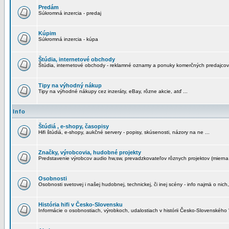
Predám
Súkromná inzercia - predaj
Kúpim
Súkromná inzercia - kúpa
Štúdia, internetové obchody
Štúdia, internetové obchody - reklamné oznamy a ponuky komerčných predajcov
Tipy na výhodný nákup
Tipy na výhodné nákupy cez inzeráty, eBay, rôzne akcie, atď ...
Info
Štúdiá , e-shopy, časopisy
Hifi štúdiá, e-shopy, aukčné servery - popisy, skúsenosti, názory na ne ...
Značky, výrobcovia, hudobné projekty
Predstavenie výrobcov audio hw,sw, prevadzkovateľov rôznych projektov (mierna 
Osobnosti
Osobnosti svetovej i našej hudobnej, technickej, či inej scény - info najmä o nich,
História hifi v Česko-Slovensku
Informácie o osobnostiach, výrobkoch, udalostiach v histórii Česko-Slovenského "