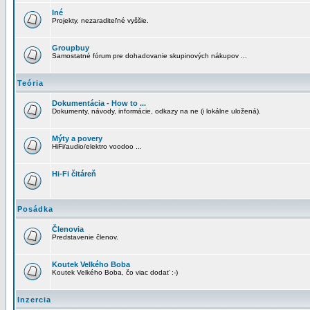
Iné
Projekty, nezaraditeľné vyššie.
Groupbuy
Samostatné fórum pre dohadovanie skupinových nákupov ...
Teória
Dokumentácia - How to ...
Dokumenty, návody, informácie, odkazy na ne (i lokálne uložená).
Mýty a povery
HiFi/audio/elektro voodoo ...
Hi-Fi čitáreň
Posádka
Členovia
Predstavenie členov.
Koutek Velkého Boba
Koutek Velkého Boba, čo viac dodať :-)
Inzercia