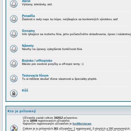
Akcie
Výstavy, stretávky, atd.
Poradňa
Žiadosti o rady napr. ku kúpe, netýkajúce sa konkretných výrobkov, atď
Oznamy
Info týkajúce sa rozbehu fóra, jeho počiatočného dolaďovania, úprav i následnej
Námety
Návrhy na úpravy, vylepšenie funkčnosti fóra
Bojisko / offtopisko
Miesto pre osobné potyčky a off-topic temy :-)
Testovacie fórum
Tu si môžete skušať rôzne vlastnosti a špeciality phpbb.
Kôš
Kto je prítomný
Užívatelia zaslali celkom
342512
príspevkov.
Je tu
18508
registrovaných užívateľov.
Najnovším registrovaným užívateľom je
fun88pictaram
.
Celkom je tu prítomných
261
užívateľov: 1 registrovaný, 0 skrytých a 260 anonymných