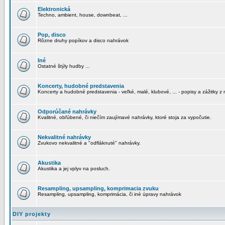
Elektronická
Techno, ambient, house, downbeat, ...
Pop, disco
Rôzne druhy popíkov a disco nahrávok
Iné
Ostatné štýly hudby ...
Koncerty, hudobné predstavenia
Koncerty a hudobné predstavenia - veľké, malé, klubové, ... - popisy a zážitky z 
Odporúčané nahrávky
Kvalitné, obľúbené, či niečím zaujímavé nahrávky, ktoré stoja za vypočutie.
Nekvalitné nahrávky
Zvukovo nekvalitné a "odfláknuté" nahrávky.
Akustika
Akustika a jej vplyv na posluch.
Resampling, upsampling, komprimacia zvuku
Resampling, upsampling, komprimácia, či iné úpravy nahrávok
DIY projekty