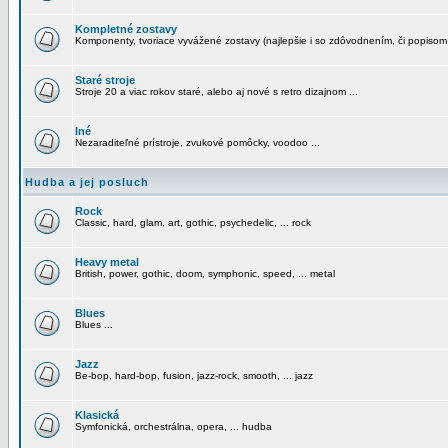
Kompletné zostavy
Komponenty, tvoriace vyvážené zostavy (najlepšie i so zdôvodnením, či popisom
Staré stroje
Stroje 20 a viac rokov staré, alebo aj nové s retro dizajnom ...
Iné
Nezaraditeľné prístroje, zvukové pomôcky, voodoo ...
Hudba a jej posluch
Rock
Classic, hard, glam, art, gothic, psychedelic, ... rock
Heavy metal
British, power, gothic, doom, symphonic, speed, ... metal
Blues
Blues ...
Jazz
Be-bop, hard-bop, fusion, jazz-rock, smooth, ... jazz
Klasická
Symfonická, orchestrálna, opera, ... hudba