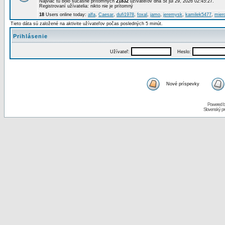
Najviac tu bolo súčasne prítomných
21832
užívateľov dňa St júl 29, 2026 02:45:27.
Registrovaní užívatelia: nikto nie je prítomný
18
Users online today:
alfa
,
Caesar
,
dufi1978
,
foxal
,
jamo
,
jeremysk
,
kamilek5477
,
mier
Tieto dáta sú založené na aktivite užívateľov počas posledných 5 minút.
Prihlásenie
Užívateľ:
Heslo:
Nové príspevky
Powered 
Slovenský p