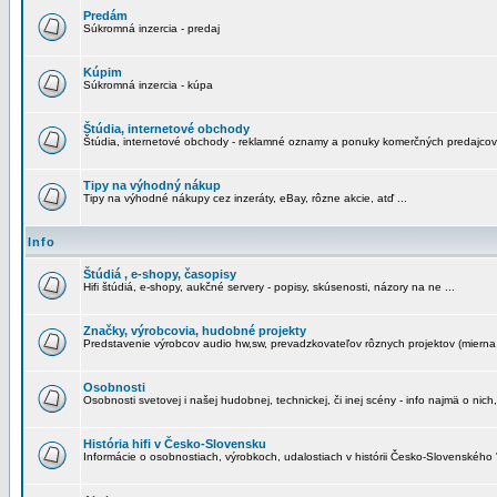
Predám
Súkromná inzercia - predaj
Kúpim
Súkromná inzercia - kúpa
Štúdia, internetové obchody
Štúdia, internetové obchody - reklamné oznamy a ponuky komerčných predajcov
Tipy na výhodný nákup
Tipy na výhodné nákupy cez inzeráty, eBay, rôzne akcie, atď ...
Info
Štúdiá , e-shopy, časopisy
Hifi štúdiá, e-shopy, aukčné servery - popisy, skúsenosti, názory na ne ...
Značky, výrobcovia, hudobné projekty
Predstavenie výrobcov audio hw,sw, prevadzkovateľov rôznych projektov (mierna 
Osobnosti
Osobnosti svetovej i našej hudobnej, technickej, či inej scény - info najmä o nich,
História hifi v Česko-Slovensku
Informácie o osobnostiach, výrobkoch, udalostiach v histórii Česko-Slovenského "