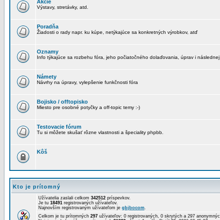
Akcie
Výstavy, stretávky, atd.
Poradňa
Žiadosti o rady napr. ku kúpe, netýkajúce sa konkretných výrobkov, atď
Oznamy
Info týkajúce sa rozbehu fóra, jeho počiatočného dolaďovania, úprav i následnej
Námety
Návrhy na úpravy, vylepšenie funkčnosti fóra
Bojisko / offtopisko
Miesto pre osobné potyčky a off-topic temy :-)
Testovacie fórum
Tu si môžete skušať rôzne vlastnosti a špeciality phpbb.
Kôš
Kto je prítomný
Užívatelia zaslali celkom
342512
príspevkov.
Je tu
18491
registrovaných užívateľov.
Najnovším registrovaným užívateľom je
gbjbocom
.
Celkom je tu prítomných
297
užívateľov: 0 registrovaných, 0 skrytých a 297 anonymn