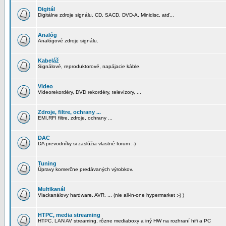
Digitál
Digitálne zdroje signálu. CD, SACD, DVD-A, Minidisc, atď...
Analóg
Analógové zdroje signálu.
Kabeláž
Signálové, reproduktorové, napájacie káble.
Video
Videorekordéry, DVD rekordéry, televízory, ...
Zdroje, filtre, ochrany ...
EMI,RFI filtre, zdroje, ochrany ...
DAC
DA prevodníky si zaslúžia vlastné forum :-)
Tuning
Úpravy komerčne predávaných výrobkov.
Multikanál
Viackanálovy hardware, AVR, ... (nie all-in-one hypermarket :-) )
HTPC, media streaming
HTPC, LAN AV streaming, rôzne mediaboxy a iný HW na rozhraní hifi a PC