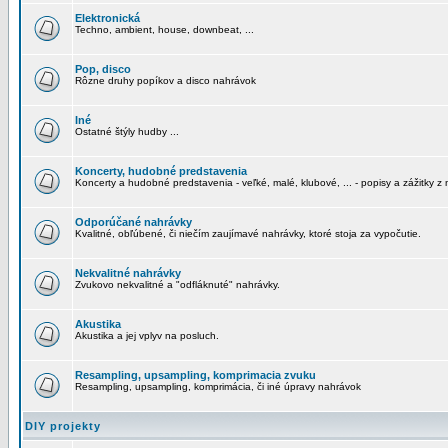
Elektronická
Techno, ambient, house, downbeat, ...
Pop, disco
Rôzne druhy popíkov a disco nahrávok
Iné
Ostatné štýly hudby ...
Koncerty, hudobné predstavenia
Koncerty a hudobné predstavenia - veľké, malé, klubové, ... - popisy a zážitky z 
Odporúčané nahrávky
Kvalitné, obľúbené, či niečím zaujímavé nahrávky, ktoré stoja za vypočutie.
Nekvalitné nahrávky
Zvukovo nekvalitné a "odfláknuté" nahrávky.
Akustika
Akustika a jej vplyv na posluch.
Resampling, upsampling, komprimacia zvuku
Resampling, upsampling, komprimácia, či iné úpravy nahrávok
DIY projekty