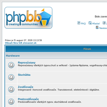
Bolo zaved
FAQ
Hľadať
Nastav
Práve je Pi august 07, 2026 13:13:59
Obsah fóra hifi.slovanet.sk
Fórum
Hardware
Reprosústavy
Reprosústavy všetkých typov,chutí a veľkostí - 1pásma-Npásma, vogelhausy-chla
Sluchátka
Zosilňovače
Integrované i koncové zosilňovače. Tranzistorové, elektrónkové i digitálne.
Predzosilňovače
Predzosilňovače všetkých typov, sluchátkové zosilňovače.