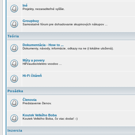
Iné
Projekty, nezaraditeľné vyššie.
Groupbuy
Samostatné fórum pre dohadovanie skupinových nákupov ...
Teória
Dokumentácia - How to ...
Dokumenty, návody, informácie, odkazy na ne (i lokálne uložená).
Mýty a povery
HiFi/audio/elektro voodoo ...
Hi-Fi čitáreň
Posádka
Členovia
Predstavenie členov.
Koutek Velkého Boba
Koutek Velkého Boba, čo viac dodať :-)
Inzercia