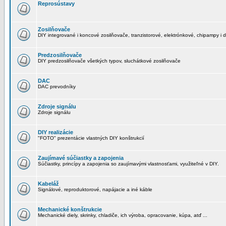
Reprosústavy
Zosilňovače
DIY integrované i koncové zosilňovače, tranzistorové, elektrónkové, chipampy i d
Predzosilňovače
DIY predzosilňovače všetkých typov, sluchátkové zosilňovače
DAC
DAC prevodníky
Zdroje signálu
Zdroje signálu
DIY realizácie
"FOTO" prezentácie vlastných DIY konštrukcií
Zaujímavé súčiastky a zapojenia
Súčiastky, princípy a zapojenia so zaujímavými vlastnosťami, využiteľné v DIY.
Kabeláž
Signálové, reproduktorové, napájacie a iné káble
Mechanické konštrukcie
Mechanické diely, skrinky, chladiče, ich výroba, opracovanie, kúpa, atď ...