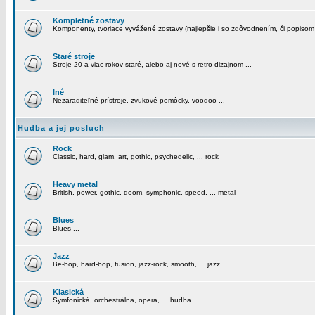
Kompletné zostavy
Komponenty, tvoriace vyvážené zostavy (najlepšie i so zdôvodnením, či popisom
Staré stroje
Stroje 20 a viac rokov staré, alebo aj nové s retro dizajnom ...
Iné
Nezaraditeľné prístroje, zvukové pomôcky, voodoo ...
Hudba a jej posluch
Rock
Classic, hard, glam, art, gothic, psychedelic, ... rock
Heavy metal
British, power, gothic, doom, symphonic, speed, ... metal
Blues
Blues ...
Jazz
Be-bop, hard-bop, fusion, jazz-rock, smooth, ... jazz
Klasická
Symfonická, orchestrálna, opera, ... hudba