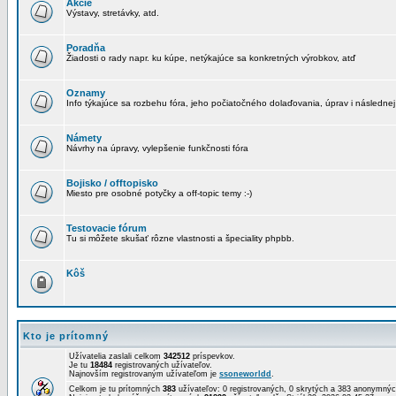
Akcie
Výstavy, stretávky, atd.
Poradňa
Žiadosti o rady napr. ku kúpe, netýkajúce sa konkretných výrobkov, atď
Oznamy
Info týkajúce sa rozbehu fóra, jeho počiatočného dolaďovania, úprav i následnej
Námety
Návrhy na úpravy, vylepšenie funkčnosti fóra
Bojisko / offtopisko
Miesto pre osobné potyčky a off-topic temy :-)
Testovacie fórum
Tu si môžete skušať rôzne vlastnosti a špeciality phpbb.
Kôš
Kto je prítomný
Užívatelia zaslali celkom
342512
príspevkov.
Je tu
18484
registrovaných užívateľov.
Najnovším registrovaným užívateľom je
ssoneworldd
.
Celkom je tu prítomných
383
užívateľov: 0 registrovaných, 0 skrytých a 383 anonymn