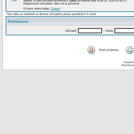
Najviac tu bolo súčasne prítomných
21832
užívateľov dňa St júl 29, 2026 02:45:27.
Registrovaní užívatelia: nikto nie je prítomný
1
Users online today:
Caesar
Tieto dáta sú založené na aktivite užívateľov počas posledných 5 minút.
Prihlásenie
Užívateľ:
Heslo:
Nové príspevky
Powered 
Slovenský p