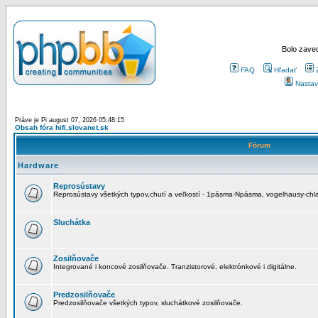
Bolo zaved
FAQ
Hľadať
Nastav
Práve je Pi august 07, 2026 05:48:15
Obsah fóra hifi.slovanet.sk
Fórum
Hardware
Reprosústavy
Reprosústavy všetkých typov,chutí a veľkostí - 1pásma-Npásma, vogelhausy-chla
Sluchátka
Zosilňovače
Integrované i koncové zosilňovače. Tranzistorové, elektrónkové i digitálne.
Predzosilňovače
Predzosilňovače všetkých typov, sluchátkové zosilňovače.