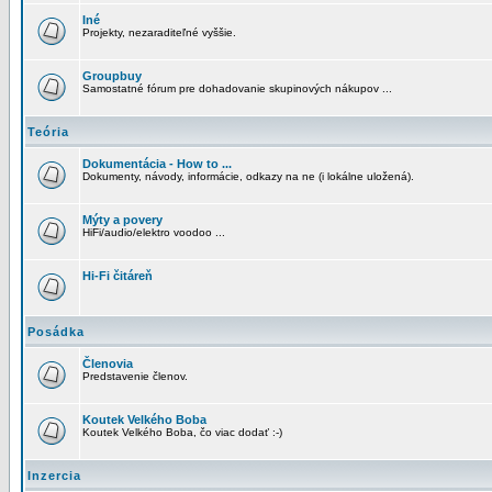
Iné
Projekty, nezaraditeľné vyššie.
Groupbuy
Samostatné fórum pre dohadovanie skupinových nákupov ...
Teória
Dokumentácia - How to ...
Dokumenty, návody, informácie, odkazy na ne (i lokálne uložená).
Mýty a povery
HiFi/audio/elektro voodoo ...
Hi-Fi čitáreň
Posádka
Členovia
Predstavenie členov.
Koutek Velkého Boba
Koutek Velkého Boba, čo viac dodať :-)
Inzercia