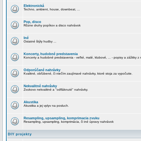
Elektronická
Techno, ambient, house, downbeat, ...
Pop, disco
Rôzne druhy popíkov a disco nahrávok
Iné
Ostatné štýly hudby ...
Koncerty, hudobné predstavenia
Koncerty a hudobné predstavenia - veľké, malé, klubové, ... - popisy a zážitky z 
Odporúčané nahrávky
Kvalitné, obľúbené, či niečím zaujímavé nahrávky, ktoré stoja za vypočutie.
Nekvalitné nahrávky
Zvukovo nekvalitné a "odfláknuté" nahrávky.
Akustika
Akustika a jej vplyv na posluch.
Resampling, upsampling, komprimacia zvuku
Resampling, upsampling, komprimácia, či iné úpravy nahrávok
DIY projekty