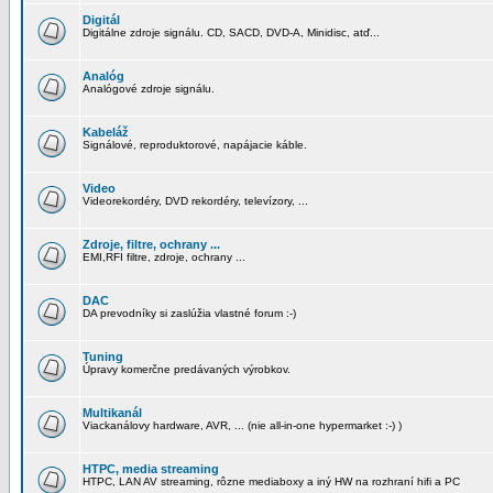
Digitál
Digitálne zdroje signálu. CD, SACD, DVD-A, Minidisc, atď...
Analóg
Analógové zdroje signálu.
Kabeláž
Signálové, reproduktorové, napájacie káble.
Video
Videorekordéry, DVD rekordéry, televízory, ...
Zdroje, filtre, ochrany ...
EMI,RFI filtre, zdroje, ochrany ...
DAC
DA prevodníky si zaslúžia vlastné forum :-)
Tuning
Úpravy komerčne predávaných výrobkov.
Multikanál
Viackanálovy hardware, AVR, ... (nie all-in-one hypermarket :-) )
HTPC, media streaming
HTPC, LAN AV streaming, rôzne mediaboxy a iný HW na rozhraní hifi a PC