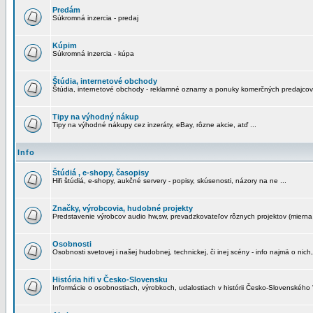
Predám
Súkromná inzercia - predaj
Kúpim
Súkromná inzercia - kúpa
Štúdia, internetové obchody
Štúdia, internetové obchody - reklamné oznamy a ponuky komerčných predajcov
Tipy na výhodný nákup
Tipy na výhodné nákupy cez inzeráty, eBay, rôzne akcie, atď ...
Info
Štúdiá , e-shopy, časopisy
Hifi štúdiá, e-shopy, aukčné servery - popisy, skúsenosti, názory na ne ...
Značky, výrobcovia, hudobné projekty
Predstavenie výrobcov audio hw,sw, prevadzkovateľov rôznych projektov (mierna 
Osobnosti
Osobnosti svetovej i našej hudobnej, technickej, či inej scény - info najmä o nich,
História hifi v Česko-Slovensku
Informácie o osobnostiach, výrobkoch, udalostiach v histórii Česko-Slovenského "