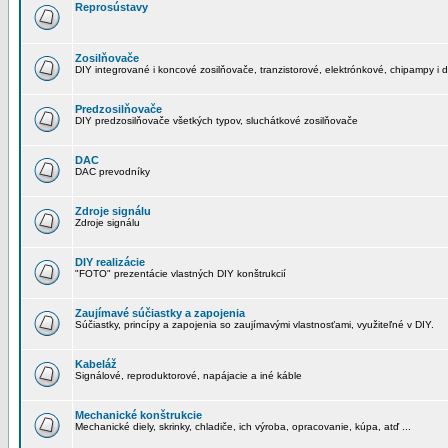
Reprosústavy
Zosilňovače
DIY integrované i koncové zosilňovače, tranzistorové, elektrónkové, chipampy i d
Predzosilňovače
DIY predzosilňovače všetkých typov, sluchátkové zosilňovače
DAC
DAC prevodníky
Zdroje signálu
Zdroje signálu
DIY realizácie
"FOTO" prezentácie vlastných DIY konštrukcií
Zaujímavé súčiastky a zapojenia
Súčiastky, princípy a zapojenia so zaujímavými vlastnosťami, využiteľné v DIY.
Kabeláž
Signálové, reproduktorové, napájacie a iné káble
Mechanické konštrukcie
Mechanické diely, skrinky, chladiče, ich výroba, opracovanie, kúpa, atď ...