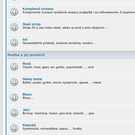
Kompletné zostavy
Komponenty, tvoriace vyvážené zostavy (najlepšie i so zdôvodnením, či popisom
Staré stroje
Stroje 20 a viac rokov staré, alebo aj nové s retro dizajnom ...
Iné
Nezaraditeľné prístroje, zvukové pomôcky, voodoo ...
Hudba a jej posluch
Rock
Classic, hard, glam, art, gothic, psychedelic, ... rock
Heavy metal
British, power, gothic, doom, symphonic, speed, ... metal
Blues
Blues ...
Jazz
Be-bop, hard-bop, fusion, jazz-rock, smooth, ... jazz
Klasická
Symfonická, orchestrálna, opera, ... hudba