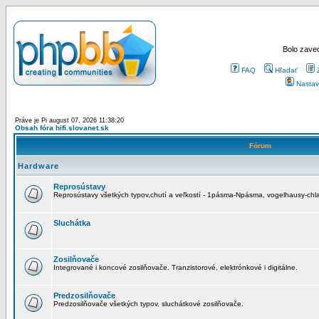
Bolo zaved
FAQ
Hľadať
Nastav
Práve je Pi august 07, 2026 11:38:20
Obsah fóra hifi.slovanet.sk
Fórum
Hardware
Reprosústavy
Reprosústavy všetkých typov,chutí a veľkostí - 1pásma-Npásma, vogelhausy-chla
Sluchátka
Zosilňovače
Integrované i koncové zosilňovače. Tranzistorové, elektrónkové i digitálne.
Predzosilňovače
Predzosilňovače všetkých typov, sluchátkové zosilňovače.