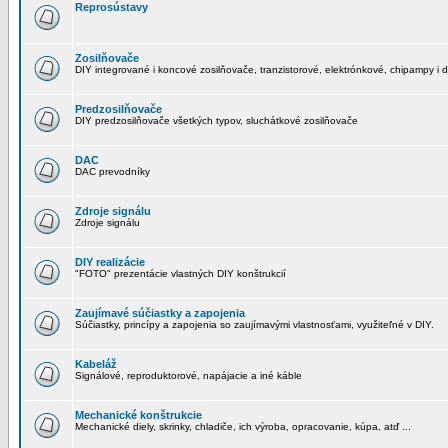
Reprosústavy
Zosilňovače
DIY integrované i koncové zosilňovače, tranzistorové, elektrónkové, chipampy i d
Predzosilňovače
DIY predzosilňovače všetkých typov, sluchátkové zosilňovače
DAC
DAC prevodníky
Zdroje signálu
Zdroje signálu
DIY realizácie
"FOTO" prezentácie vlastných DIY konštrukcií
Zaujímavé súčiastky a zapojenia
Súčiastky, princípy a zapojenia so zaujímavými vlastnosťami, využiteľné v DIY.
Kabeláž
Signálové, reproduktorové, napájacie a iné káble
Mechanické konštrukcie
Mechanické diely, skrinky, chladiče, ich výroba, opracovanie, kúpa, atď ...