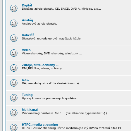
Digitál
Digitálne zdroje signálu. CD, SACD, DVD-A, Minidisc, atď...
Analóg
Analógové zdroje signálu.
Kabeláž
Signálové, reproduktorové, napájacie káble.
Video
Videorekordéry, DVD rekordéry, televízory, ...
Zdroje, filtre, ochrany ...
EMI,RFI filtre, zdroje, ochrany ...
DAC
DA prevodníky si zaslúžia vlastné forum :-)
Tuning
Úpravy komerčne predávaných výrobkov.
Multikanál
Viackanálovy hardware, AVR, ... (nie all-in-one hypermarket :-) )
HTPC, media streaming
HTPC, LAN AV streaming, rôzne mediaboxy a iný HW na rozhraní hifi a PC