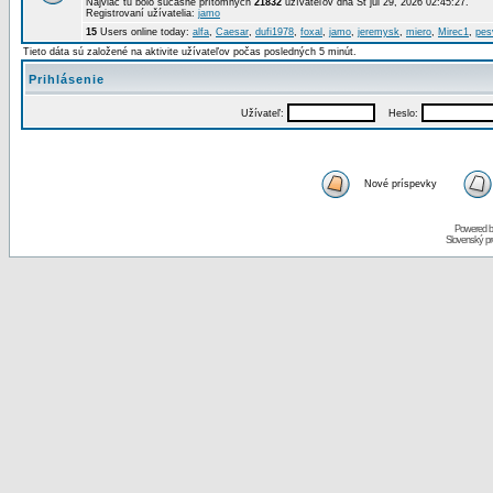
Najviac tu bolo súčasne prítomných
21832
užívateľov dňa St júl 29, 2026 02:45:27.
Registrovaní užívatelia:
jamo
15
Users online today:
alfa
,
Caesar
,
dufi1978
,
foxal
,
jamo
,
jeremysk
,
miero
,
Mirec1
,
pes
Tieto dáta sú založené na aktivite užívateľov počas posledných 5 minút.
Prihlásenie
Užívateľ:
Heslo:
Nové príspevky
Powered 
Slovenský p