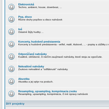
Elektronická
Techno, ambient, house, downbeat, ...
Pop, disco
Rôzne druhy popíkov a disco nahrávok
Iné
Ostatné štýly hudby ...
Koncerty, hudobné predstavenia
Koncerty a hudobné predstavenia - veľké, malé, klubové, ... - popisy a zážitky z 
Odporúčané nahrávky
Kvalitné, obľúbené, či niečím zaujímavé nahrávky, ktoré stoja za vypočutie.
Nekvalitné nahrávky
Zvukovo nekvalitné a "odfláknuté" nahrávky.
Akustika
Akustika a jej vplyv na posluch.
Resampling, upsampling, komprimacia zvuku
Resampling, upsampling, komprimácia, či iné úpravy nahrávok
DIY projekty