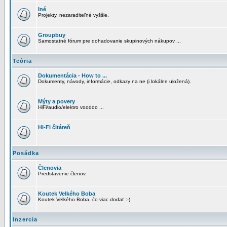
Iné
Projekty, nezaraditeľné vyššie.
Groupbuy
Samostatné fórum pre dohadovanie skupinových nákupov ...
Teória
Dokumentácia - How to ...
Dokumenty, návody, informácie, odkazy na ne (i lokálne uložená).
Mýty a povery
HiFi/audio/elektro voodoo ...
Hi-Fi čitáreň
Posádka
Členovia
Predstavenie členov.
Koutek Velkého Boba
Koutek Velkého Boba, čo viac dodať :-)
Inzercia