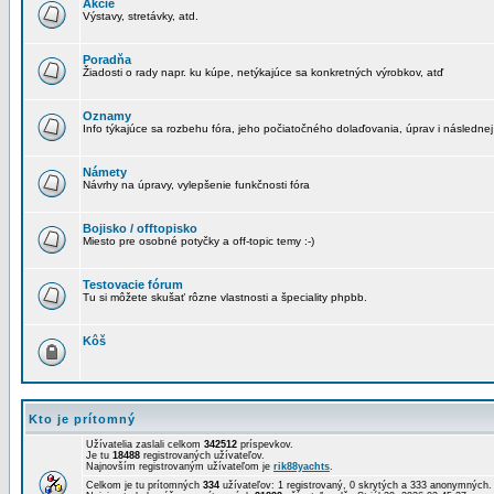
Akcie
Výstavy, stretávky, atd.
Poradňa
Žiadosti o rady napr. ku kúpe, netýkajúce sa konkretných výrobkov, atď
Oznamy
Info týkajúce sa rozbehu fóra, jeho počiatočného dolaďovania, úprav i následnej
Námety
Návrhy na úpravy, vylepšenie funkčnosti fóra
Bojisko / offtopisko
Miesto pre osobné potyčky a off-topic temy :-)
Testovacie fórum
Tu si môžete skušať rôzne vlastnosti a špeciality phpbb.
Kôš
Kto je prítomný
Užívatelia zaslali celkom
342512
príspevkov.
Je tu
18488
registrovaných užívateľov.
Najnovším registrovaným užívateľom je
rik88yachts
.
Celkom je tu prítomných
334
užívateľov: 1 registrovaný, 0 skrytých a 333 anonymných