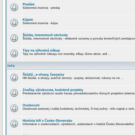
Predám
Súkromná inzercia - predaj
Kúpim
Súkromná inzercia - kúpa
Štúdia, internetové obchody
Štúdia, internetové obchody - reklamné oznamy a ponuky komerčných predajcov
Tipy na výhodný nákup
Tipy na výhodné nákupy cez inzeráty, eBay, rôzne akcie, atď ...
Info
Štúdiá , e-shopy, časopisy
Hifi štúdiá, e-shopy, aukčné servery - popisy, skúsenosti, názory na ne ...
Značky, výrobcovia, hudobné projekty
Predstavenie výrobcov audio hw,sw, prevadzkovateľov rôznych projektov (mierna 
Osobnosti
Osobnosti svetovej i našej hudobnej, technickej, či inej scény - info najmä o nich,
História hifi v Česko-Slovensku
Informácie o osobnostiach, výrobkoch, udalostiach v histórii Česko-Slovenského "