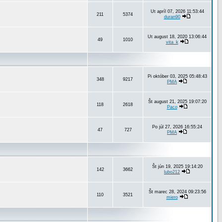
Ut apríl 07, 2026 11:53:44
211
5374
duran90
Ut august 18, 2020 13:06:44
49
1010
vita_k
Pi október 03, 2025 05:48:43
348
9217
PMA
Št august 21, 2025 19:07:20
118
2618
Paco
Po júl 27, 2026 16:55:24
47
727
PMA
Št jún 19, 2025 19:14:20
142
3662
lubo212
Št marec 28, 2024 09:23:56
110
3521
miero