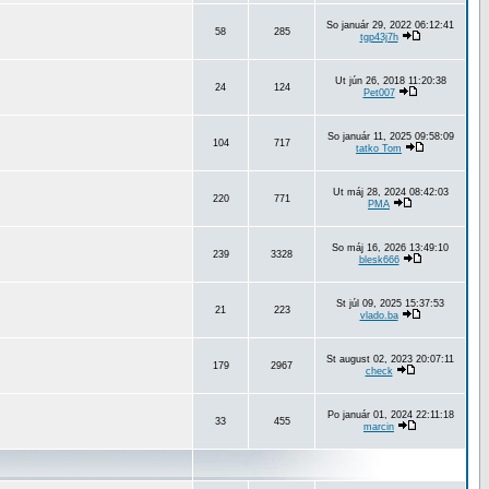
So január 29, 2022 06:12:41
58
285
tgp43j7h
Ut jún 26, 2018 11:20:38
24
124
Pet007
So január 11, 2025 09:58:09
104
717
tatko Tom
Ut máj 28, 2024 08:42:03
220
771
PMA
So máj 16, 2026 13:49:10
239
3328
blesk666
St júl 09, 2025 15:37:53
21
223
vlado.ba
St august 02, 2023 20:07:11
179
2967
check
Po január 01, 2024 22:11:18
33
455
marcin