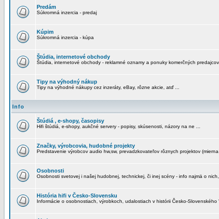
Predám
Súkromná inzercia - predaj
Kúpim
Súkromná inzercia - kúpa
Štúdia, internetové obchody
Štúdia, internetové obchody - reklamné oznamy a ponuky komerčných predajcov
Tipy na výhodný nákup
Tipy na výhodné nákupy cez inzeráty, eBay, rôzne akcie, atď ...
Info
Štúdiá , e-shopy, časopisy
Hifi štúdiá, e-shopy, aukčné servery - popisy, skúsenosti, názory na ne ...
Značky, výrobcovia, hudobné projekty
Predstavenie výrobcov audio hw,sw, prevadzkovateľov rôznych projektov (mierna 
Osobnosti
Osobnosti svetovej i našej hudobnej, technickej, či inej scény - info najmä o nich,
História hifi v Česko-Slovensku
Informácie o osobnostiach, výrobkoch, udalostiach v histórii Česko-Slovenského "