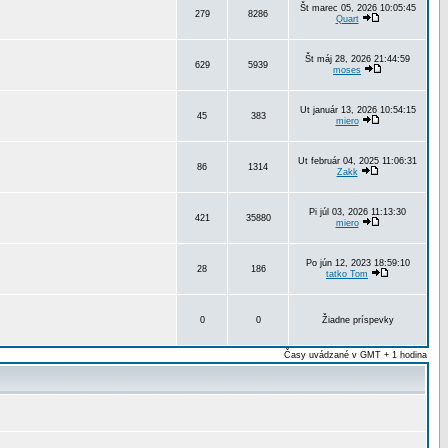
Št marec 05, 2026 10:05:45
279
8286
Quart
Št máj 28, 2026 21:44:59
629
5939
moses
Ut január 13, 2026 10:54:15
45
383
miero
Ut február 04, 2025 11:06:31
86
1314
Zakk
Pi júl 03, 2026 11:13:30
421
35880
miero
Po jún 12, 2023 18:59:10
28
186
tatko Tom
0
0
Žiadne príspevky
Časy uvádzané v GMT + 1 hodina