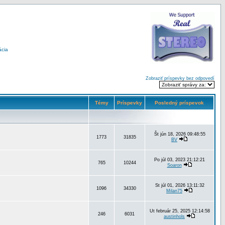
ácia
Zobraziť príspevky bez odpovedí
Témy
Príspevky
Posledný príspevok
Št jún 18, 2026 09:48:55
1773
31835
BV
Po júl 03, 2023 21:12:21
765
10244
Soaron
St júl 01, 2026 13:11:32
1096
34330
Milan75
Ut február 25, 2025 12:14:58
246
6031
austinhols