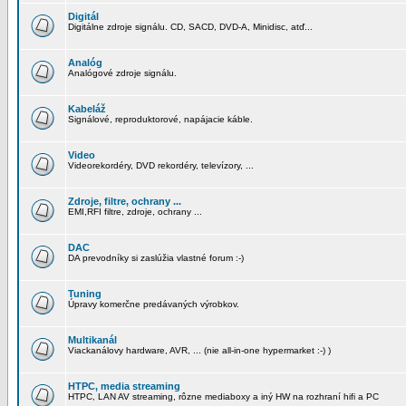
Digitál
Digitálne zdroje signálu. CD, SACD, DVD-A, Minidisc, atď...
Analóg
Analógové zdroje signálu.
Kabeláž
Signálové, reproduktorové, napájacie káble.
Video
Videorekordéry, DVD rekordéry, televízory, ...
Zdroje, filtre, ochrany ...
EMI,RFI filtre, zdroje, ochrany ...
DAC
DA prevodníky si zaslúžia vlastné forum :-)
Tuning
Úpravy komerčne predávaných výrobkov.
Multikanál
Viackanálovy hardware, AVR, ... (nie all-in-one hypermarket :-) )
HTPC, media streaming
HTPC, LAN AV streaming, rôzne mediaboxy a iný HW na rozhraní hifi a PC