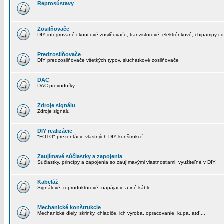
Reprosústavy
Zosilňovače
DIY integrované i koncové zosilňovače, tranzistorové, elektrónkové, chipampy i d
Predzosilňovače
DIY predzosilňovače všetkých typov, sluchátkové zosilňovače
DAC
DAC prevodníky
Zdroje signálu
Zdroje signálu
DIY realizácie
"FOTO" prezentácie vlastných DIY konštrukcií
Zaujímavé súčiastky a zapojenia
Súčiastky, princípy a zapojenia so zaujímavými vlastnosťami, využiteľné v DIY.
Kabeláž
Signálové, reproduktorové, napájacie a iné káble
Mechanické konštrukcie
Mechanické diely, skrinky, chladiče, ich výroba, opracovanie, kúpa, atď ...