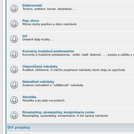
Elektronická
Techno, ambient, house, downbeat, ...
Pop, disco
Rôzne druhy popíkov a disco nahrávok
Iné
Ostatné štýly hudby ...
Koncerty, hudobné predstavenia
Koncerty a hudobné predstavenia - veľké, malé, klubové, ... - popisy a zážitky z 
Odporúčané nahrávky
Kvalitné, obľúbené, či niečím zaujímavé nahrávky, ktoré stoja za vypočutie.
Nekvalitné nahrávky
Zvukovo nekvalitné a "odfláknuté" nahrávky.
Akustika
Akustika a jej vplyv na posluch.
Resampling, upsampling, komprimacia zvuku
Resampling, upsampling, komprimácia, či iné úpravy nahrávok
DIY projekty