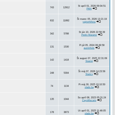
St apríl 01, 2026 09:04:51
743
12912
PMA
Št marec 05, 2026 13:21:19
632
11892
vajnorhifista
St jún 10, 2026 22:58:39
342
5788
Pedro Marantz
Pi júl 05, 2024 09:49:58
131
1530
austinhols
Št august 07, 2025 22:31:09
142
1418
Soaron
Št máj 07, 2026 14:23:56
248
5304
Staticx
Pi máj 30, 2025 10:10:50
74
1134
vlado.ba
So apríl 08, 2023 05:31:24
135
1044
CayoMacario
Ut apríl 01, 2025 11:46:05
178
3873
vlado.ba