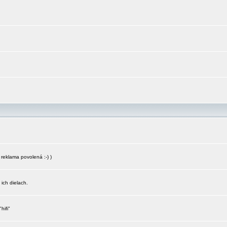
reklama povolená :-) )
 ich dielach.
hifi"