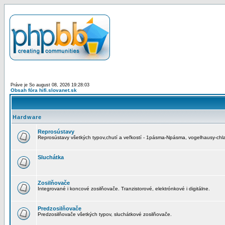
Práve je So august 08, 2026 19:28:03
Obsah fóra hifi.slovanet.sk
Hardware
Reprosústavy
Reprosústavy všetkých typov,chutí a veľkostí - 1pásma-Npásma, vogelhausy-chla
Sluchátka
Zosilňovače
Integrované i koncové zosilňovače. Tranzistorové, elektrónkové i digitálne.
Predzosilňovače
Predzosilňovače všetkých typov, sluchátkové zosilňovače.