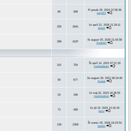
Pi január 26, 2024 22:58:36
90
568
indy007
Ut apríl 21, 2026 21:29:11
250
2841
dustin
St august 05, 2026 21:04:58
286
4187
Dodink0
Št apríl 14, 2022 07:21:29
110
754
melindalbatz
So august 28, 2021 08:19:48
59
677
Avatar
Ut máj 02, 2023 18:38:55
24
166
martinwilson
Ut júl 16, 2024 13:16:18
73
499
jamo
Št marec 05, 2026 19:23:54
156
2309
tantito