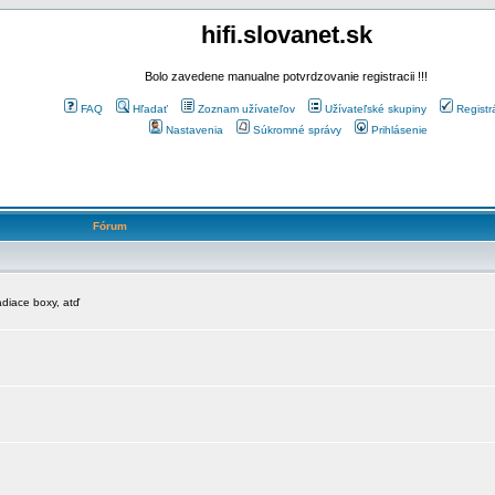
hifi.slovanet.sk
Bolo zavedene manualne potvrdzovanie registracii !!!
FAQ
Hľadať
Zoznam užívateľov
Užívateľské skupiny
Registr
Nastavenia
Súkromné správy
Prihlásenie
Fórum
diace boxy, atď