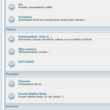
Iné
Projekty, nezaraditeľné vyššie.
Groupbuy
Samostatné fórum pre dohadovanie skupinových nákupov ...
Teória
Dokumentácia - How to ...
Dokumenty, návody, informácie, odkazy na ne (i lokálne uložená).
Mýty a povery
HiFi/audio/elektro voodoo ...
Hi-Fi čitáreň
Posádka
Členovia
Predstavenie členov.
Koutek Velkého Boba
Koutek Velkého Boba, čo viac dodať :-)
Inzercia