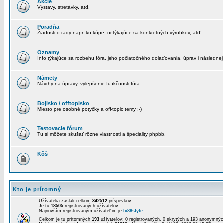
Akcie
Výstavy, stretávky, atd.
Poradňa
Žiadosti o rady napr. ku kúpe, netýkajúce sa konkretných výrobkov, atď
Oznamy
Info týkajúce sa rozbehu fóra, jeho počiatočného dolaďovania, úprav i následnej
Námety
Návrhy na úpravy, vylepšenie funkčnosti fóra
Bojisko / offtopisko
Miesto pre osobné potyčky a off-topic temy :-)
Testovacie fórum
Tu si môžete skušať rôzne vlastnosti a špeciality phpbb.
Kôš
Kto je prítomný
Užívatelia zaslali celkom
342512
príspevkov.
Je tu
18505
registrovaných užívateľov.
Najnovším registrovaným užívateľom je
lv88style
.
Celkom je tu prítomných
193
užívateľov: 0 registrovaných, 0 skrytých a 193 anonymn