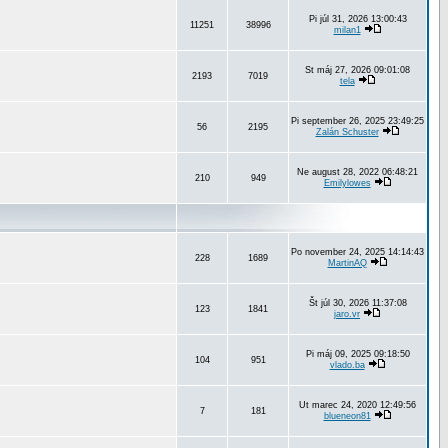
Pi júl 31, 2026 13:00:43
11251
38996
milan1
St máj 27, 2026 09:01:08
2193
7019
tela
Pi september 26, 2025 23:49:25
56
2195
Zalán Schuster
Ne august 28, 2022 06:48:21
210
949
Emilylowes
Po november 24, 2025 14:14:43
228
1689
MartinAQ
Št júl 30, 2026 11:37:08
123
1841
jaro.vr
Pi máj 09, 2025 09:18:50
104
951
vlado.ba
Ut marec 24, 2020 12:49:56
7
181
blueneon81