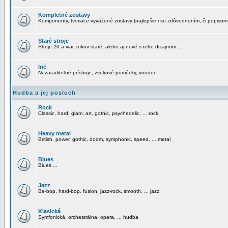
Kompletné zostavy
Komponenty, tvoriace vyvážené zostavy (najlepšie i so zdôvodnením, či popisom
Staré stroje
Stroje 20 a viac rokov staré, alebo aj nové s retro dizajnom ...
Iné
Nezaraditeľné prístroje, zvukové pomôcky, voodoo ...
Hudba a jej posluch
Rock
Classic, hard, glam, art, gothic, psychedelic, ... rock
Heavy metal
British, power, gothic, doom, symphonic, speed, ... metal
Blues
Blues ...
Jazz
Be-bop, hard-bop, fusion, jazz-rock, smooth, ... jazz
Klasická
Symfonická, orchestrálna, opera, ... hudba