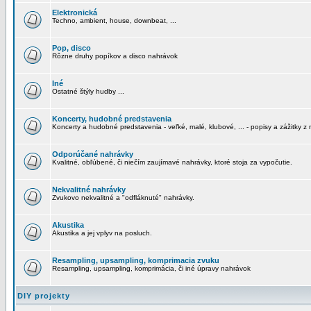
Elektronická
Techno, ambient, house, downbeat, ...
Pop, disco
Rôzne druhy popíkov a disco nahrávok
Iné
Ostatné štýly hudby ...
Koncerty, hudobné predstavenia
Koncerty a hudobné predstavenia - veľké, malé, klubové, ... - popisy a zážitky z 
Odporúčané nahrávky
Kvalitné, obľúbené, či niečím zaujímavé nahrávky, ktoré stoja za vypočutie.
Nekvalitné nahrávky
Zvukovo nekvalitné a "odfláknuté" nahrávky.
Akustika
Akustika a jej vplyv na posluch.
Resampling, upsampling, komprimacia zvuku
Resampling, upsampling, komprimácia, či iné úpravy nahrávok
DIY projekty