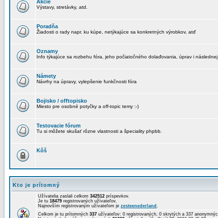
Akcie
Výstavy, stretávky, atd.
Poradňa
Žiadosti o rady napr. ku kúpe, netýkajúce sa konkretných výrobkov, atď
Oznamy
Info týkajúce sa rozbehu fóra, jeho počiatočného dolaďovania, úprav i následnej
Námety
Návrhy na úpravy, vylepšenie funkčnosti fóra
Bojisko / offtopisko
Miesto pre osobné potyčky a off-topic temy :-)
Testovacie fórum
Tu si môžete skušať rôzne vlastnosti a špeciality phpbb.
Kôš
Kto je prítomný
Užívatelia zaslali celkom
342512
príspevkov.
Je tu
18479
registrovaných užívateľov.
Najnovším registrovaným užívateľom je
zesteenederland
.
Celkom je tu prítomných
337
užívateľov: 0 registrovaných, 0 skrytých a 337 anonymn