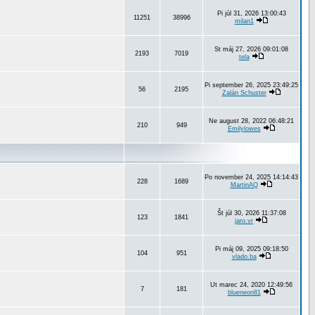
Pi júl 31, 2026 13:00:43
11251
38996
milan1
St máj 27, 2026 09:01:08
2193
7019
tela
Pi september 26, 2025 23:49:25
56
2195
Zalán Schuster
Ne august 28, 2022 06:48:21
210
949
Emilylowes
Po november 24, 2025 14:14:43
228
1689
MartinAQ
Št júl 30, 2026 11:37:08
123
1841
jaro.vr
Pi máj 09, 2025 09:18:50
104
951
vlado.ba
Ut marec 24, 2020 12:49:56
7
181
blueneon81