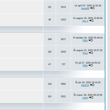
Ut apríl 07, 2026 11:53:44
211
5374
duran90
Ut august 18, 2020 13:06:44
49
1010
vita_k
Pi október 03, 2025 05:48:43
348
9217
PMA
Št august 21, 2025 19:07:20
118
2618
Paco
Po júl 27, 2026 16:55:24
47
727
PMA
Št jún 19, 2025 19:14:20
142
3662
lubo212
Št marec 28, 2024 09:23:56
110
3521
miero