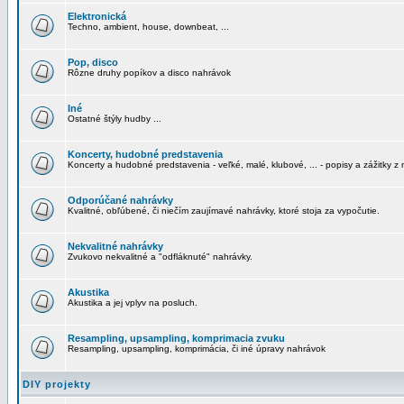
Elektronická
Techno, ambient, house, downbeat, ...
Pop, disco
Rôzne druhy popíkov a disco nahrávok
Iné
Ostatné štýly hudby ...
Koncerty, hudobné predstavenia
Koncerty a hudobné predstavenia - veľké, malé, klubové, ... - popisy a zážitky z 
Odporúčané nahrávky
Kvalitné, obľúbené, či niečím zaujímavé nahrávky, ktoré stoja za vypočutie.
Nekvalitné nahrávky
Zvukovo nekvalitné a "odfláknuté" nahrávky.
Akustika
Akustika a jej vplyv na posluch.
Resampling, upsampling, komprimacia zvuku
Resampling, upsampling, komprimácia, či iné úpravy nahrávok
DIY projekty