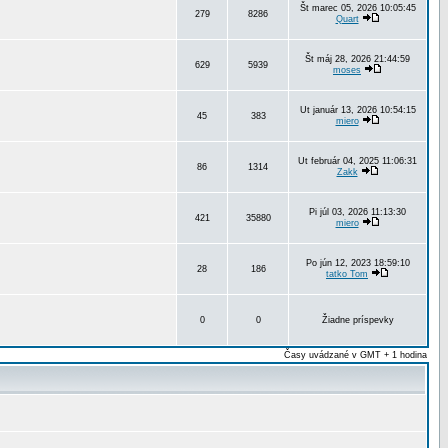
Št marec 05, 2026 10:05:45
279
8286
Quart
Št máj 28, 2026 21:44:59
629
5939
moses
Ut január 13, 2026 10:54:15
45
383
miero
Ut február 04, 2025 11:06:31
86
1314
Zakk
Pi júl 03, 2026 11:13:30
421
35880
miero
Po jún 12, 2023 18:59:10
28
186
tatko Tom
0
0
Žiadne príspevky
Časy uvádzané v GMT + 1 hodina