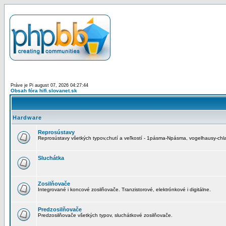
Práve je Pi august 07, 2026 04:27:44
Obsah fóra hifi.slovanet.sk
Hardware
Reprosústavy
Reprosústavy všetkých typov,chutí a veľkostí - 1pásma-Npásma, vogelhausy-chla
Sluchátka
Zosilňovače
Integrované i koncové zosilňovače. Tranzistorové, elektrónkové i digitálne.
Predzosilňovače
Predzosilňovače všetkých typov, sluchátkové zosilňovače.