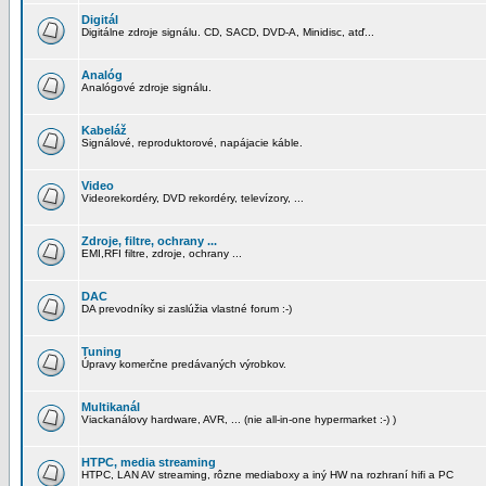
Digitál
Digitálne zdroje signálu. CD, SACD, DVD-A, Minidisc, atď...
Analóg
Analógové zdroje signálu.
Kabeláž
Signálové, reproduktorové, napájacie káble.
Video
Videorekordéry, DVD rekordéry, televízory, ...
Zdroje, filtre, ochrany ...
EMI,RFI filtre, zdroje, ochrany ...
DAC
DA prevodníky si zaslúžia vlastné forum :-)
Tuning
Úpravy komerčne predávaných výrobkov.
Multikanál
Viackanálovy hardware, AVR, ... (nie all-in-one hypermarket :-) )
HTPC, media streaming
HTPC, LAN AV streaming, rôzne mediaboxy a iný HW na rozhraní hifi a PC