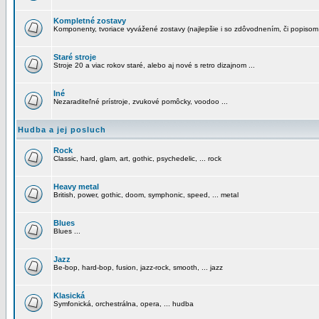
Kompletné zostavy
Komponenty, tvoriace vyvážené zostavy (najlepšie i so zdôvodnením, či popisom
Staré stroje
Stroje 20 a viac rokov staré, alebo aj nové s retro dizajnom ...
Iné
Nezaraditeľné prístroje, zvukové pomôcky, voodoo ...
Hudba a jej posluch
Rock
Classic, hard, glam, art, gothic, psychedelic, ... rock
Heavy metal
British, power, gothic, doom, symphonic, speed, ... metal
Blues
Blues ...
Jazz
Be-bop, hard-bop, fusion, jazz-rock, smooth, ... jazz
Klasická
Symfonická, orchestrálna, opera, ... hudba