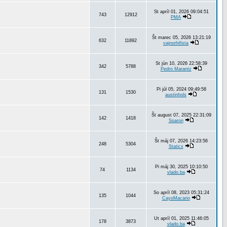
St apríl 01, 2026 09:04:51
743
12912
PMA
Št marec 05, 2026 13:21:19
632
11892
vajnorhifista
St jún 10, 2026 22:58:39
342
5788
Pedro Marantz
Pi júl 05, 2024 09:49:58
131
1530
austinhols
Št august 07, 2025 22:31:09
142
1418
Soaron
Št máj 07, 2026 14:23:56
248
5304
Staticx
Pi máj 30, 2025 10:10:50
74
1134
vlado.ba
So apríl 08, 2023 05:31:24
135
1044
CayoMacario
Ut apríl 01, 2025 11:46:05
178
3873
vlado.ba