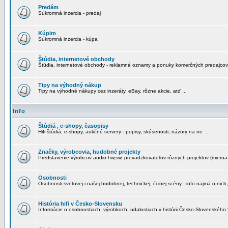
Predám
Súkromná inzercia - predaj
Kúpim
Súkromná inzercia - kúpa
Štúdia, internetové obchody
Štúdia, internetové obchody - reklamné oznamy a ponuky komerčných predajcov
Tipy na výhodný nákup
Tipy na výhodné nákupy cez inzeráty, eBay, rôzne akcie, atď ...
Info
Štúdiá , e-shopy, časopisy
Hifi štúdiá, e-shopy, aukčné servery - popisy, skúsenosti, názory na ne ...
Značky, výrobcovia, hudobné projekty
Predstavenie výrobcov audio hw,sw, prevadzkovateľov rôznych projektov (mierna 
Osobnosti
Osobnosti svetovej i našej hudobnej, technickej, či inej scény - info najmä o nich,
História hifi v Česko-Slovensku
Informácie o osobnostiach, výrobkoch, udalostiach v histórii Česko-Slovenského "