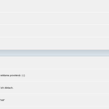
reklama povolená :-) )
 ich dielach.
hifi"