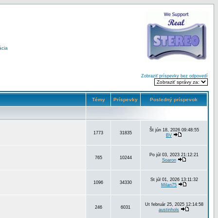
ácia
Zobraziť príspevky bez odpovedí
Témy
Príspevky
Posledný príspevok
Št jún 18, 2026 09:48:55
1773
31835
BV
Po júl 03, 2023 21:12:21
765
10244
Soaron
St júl 01, 2026 13:11:32
1096
34330
Milan75
Ut február 25, 2025 12:14:58
246
6031
austinhols