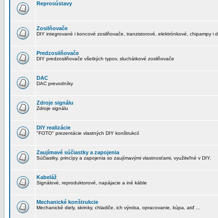
Reprosústavy
Zosilňovače
DIY integrované i koncové zosilňovače, tranzistorové, elektrónkové, chipampy i d
Predzosilňovače
DIY predzosilňovače všetkých typov, sluchátkové zosilňovače
DAC
DAC prevodníky
Zdroje signálu
Zdroje signálu
DIY realizácie
"FOTO" prezentácie vlastných DIY konštrukcií
Zaujímavé súčiastky a zapojenia
Súčiastky, princípy a zapojenia so zaujímavými vlastnosťami, využiteľné v DIY.
Kabeláž
Signálové, reproduktorové, napájacie a iné káble
Mechanické konštrukcie
Mechanické diely, skrinky, chladiče, ich výroba, opracovanie, kúpa, atď ...