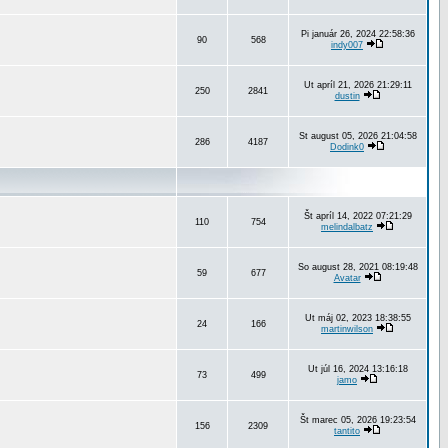
Pi január 26, 2024 22:58:36
90
568
indy007
Ut apríl 21, 2026 21:29:11
250
2841
dustin
St august 05, 2026 21:04:58
286
4187
Dodink0
Št apríl 14, 2022 07:21:29
110
754
melindalbatz
So august 28, 2021 08:19:48
59
677
Avatar
Ut máj 02, 2023 18:38:55
24
166
martinwilson
Ut júl 16, 2024 13:16:18
73
499
jamo
Št marec 05, 2026 19:23:54
156
2309
tantito