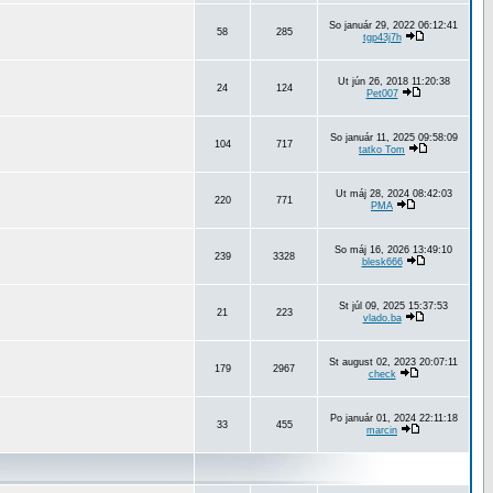
So január 29, 2022 06:12:41
58
285
tgp43j7h
Ut jún 26, 2018 11:20:38
24
124
Pet007
So január 11, 2025 09:58:09
104
717
tatko Tom
Ut máj 28, 2024 08:42:03
220
771
PMA
So máj 16, 2026 13:49:10
239
3328
blesk666
St júl 09, 2025 15:37:53
21
223
vlado.ba
St august 02, 2023 20:07:11
179
2967
check
Po január 01, 2024 22:11:18
33
455
marcin