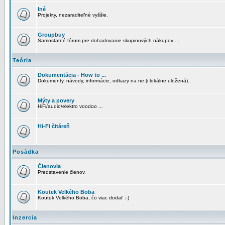
Iné
Projekty, nezaraditeľné vyššie.
Groupbuy
Samostatné fórum pre dohadovanie skupinových nákupov ...
Teória
Dokumentácia - How to ...
Dokumenty, návody, informácie, odkazy na ne (i lokálne uložená).
Mýty a povery
HiFi/audio/elektro voodoo ...
Hi-Fi čitáreň
Posádka
Členovia
Predstavenie členov.
Koutek Velkého Boba
Koutek Velkého Boba, čo viac dodať :-)
Inzercia