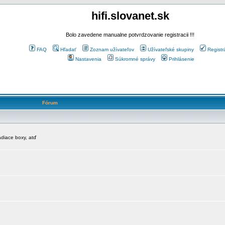
hifi.slovanet.sk
Bolo zavedene manualne potvrdzovanie registracii !!!
FAQ
Hľadať
Zoznam užívateľov
Užívateľské skupiny
Registr
Nastavenia
Súkromné správy
Prihlásenie
Fórum
diace boxy, atď