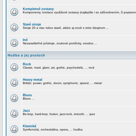
Kompletné zostavy
Komponenty, tvoriace vyvážené zostavy (najlepšie i so zdôvodnením, či popisom
Staré stroje
Stroje 20 a viac rokov staré, alebo aj nové s retro dizajnom ...
Iné
Nezaraditeľné prístroje, zvukové pomôcky, voodoo ...
Hudba a jej posluch
Rock
Classic, hard, glam, art, gothic, psychedelic, ... rock
Heavy metal
British, power, gothic, doom, symphonic, speed, ... metal
Blues
Blues ...
Jazz
Be-bop, hard-bop, fusion, jazz-rock, smooth, ... jazz
Klasická
Symfonická, orchestrálna, opera, ... hudba