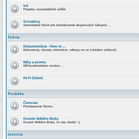
Iné
Projekty, nezaraditeľné vyššie.
Groupbuy
Samostatné fórum pre dohadovanie skupinových nákupov ...
Teória
Dokumentácia - How to ...
Dokumenty, návody, informácie, odkazy na ne (i lokálne uložená).
Mýty a povery
HiFi/audio/elektro voodoo ...
Hi-Fi čitáreň
Posádka
Členovia
Predstavenie členov.
Koutek Velkého Boba
Koutek Velkého Boba, čo viac dodať :-)
Inzercia