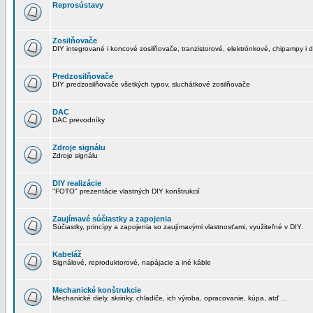
Reprosústavy
Zosilňovače
DIY integrované i koncové zosilňovače, tranzistorové, elektrónkové, chipampy i d
Predzosilňovače
DIY predzosilňovače všetkých typov, sluchátkové zosilňovače
DAC
DAC prevodníky
Zdroje signálu
Zdroje signálu
DIY realizácie
"FOTO" prezentácie vlastných DIY konštrukcií
Zaujímavé súčiastky a zapojenia
Súčiastky, princípy a zapojenia so zaujímavými vlastnosťami, využiteľné v DIY.
Kabeláž
Signálové, reproduktorové, napájacie a iné káble
Mechanické konštrukcie
Mechanické diely, skrinky, chladiče, ich výroba, opracovanie, kúpa, atď ...