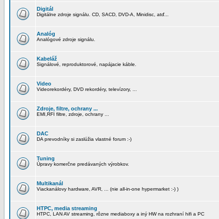
Digitál
Digitálne zdroje signálu. CD, SACD, DVD-A, Minidisc, atď...
Analóg
Analógové zdroje signálu.
Kabeláž
Signálové, reproduktorové, napájacie káble.
Video
Videorekordéry, DVD rekordéry, televízory, ...
Zdroje, filtre, ochrany ...
EMI,RFI filtre, zdroje, ochrany ...
DAC
DA prevodníky si zaslúžia vlastné forum :-)
Tuning
Úpravy komerčne predávaných výrobkov.
Multikanál
Viackanálovy hardware, AVR, ... (nie all-in-one hypermarket :-) )
HTPC, media streaming
HTPC, LAN AV streaming, rôzne mediaboxy a iný HW na rozhraní hifi a PC