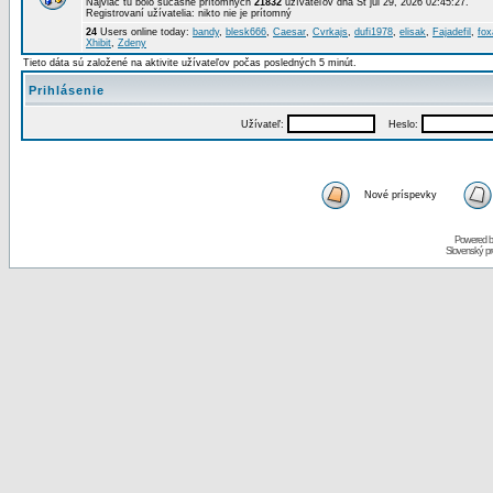
Najviac tu bolo súčasne prítomných
21832
užívateľov dňa St júl 29, 2026 02:45:27.
Registrovaní užívatelia: nikto nie je prítomný
24
Users online today:
bandy
,
blesk666
,
Caesar
,
Cvrkajs
,
dufi1978
,
elisak
,
Fajadefil
,
fox
Xhibit
,
Zdeny
Tieto dáta sú založené na aktivite užívateľov počas posledných 5 minút.
Prihlásenie
Užívateľ:
Heslo:
Nové príspevky
Powered 
Slovenský p