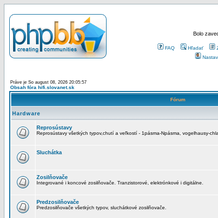
Bolo zaved
FAQ
Hľadať
Nastav
Práve je So august 08, 2026 20:05:57
Obsah fóra hifi.slovanet.sk
Fórum
Hardware
Reprosústavy
Reprosústavy všetkých typov,chutí a veľkostí - 1pásma-Npásma, vogelhausy-chla
Sluchátka
Zosilňovače
Integrované i koncové zosilňovače. Tranzistorové, elektrónkové i digitálne.
Predzosilňovače
Predzosilňovače všetkých typov, sluchátkové zosilňovače.