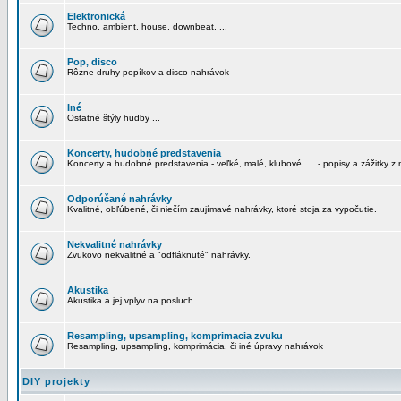
Elektronická
Techno, ambient, house, downbeat, ...
Pop, disco
Rôzne druhy popíkov a disco nahrávok
Iné
Ostatné štýly hudby ...
Koncerty, hudobné predstavenia
Koncerty a hudobné predstavenia - veľké, malé, klubové, ... - popisy a zážitky z 
Odporúčané nahrávky
Kvalitné, obľúbené, či niečím zaujímavé nahrávky, ktoré stoja za vypočutie.
Nekvalitné nahrávky
Zvukovo nekvalitné a "odfláknuté" nahrávky.
Akustika
Akustika a jej vplyv na posluch.
Resampling, upsampling, komprimacia zvuku
Resampling, upsampling, komprimácia, či iné úpravy nahrávok
DIY projekty