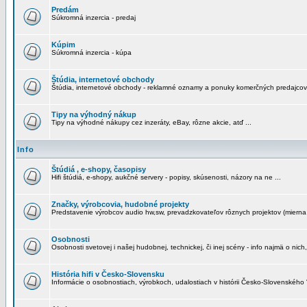
Predám
Súkromná inzercia - predaj
Kúpim
Súkromná inzercia - kúpa
Štúdia, internetové obchody
Štúdia, internetové obchody - reklamné oznamy a ponuky komerčných predajcov
Tipy na výhodný nákup
Tipy na výhodné nákupy cez inzeráty, eBay, rôzne akcie, atď ...
Info
Štúdiá , e-shopy, časopisy
Hifi štúdiá, e-shopy, aukčné servery - popisy, skúsenosti, názory na ne ...
Značky, výrobcovia, hudobné projekty
Predstavenie výrobcov audio hw,sw, prevadzkovateľov rôznych projektov (mierna 
Osobnosti
Osobnosti svetovej i našej hudobnej, technickej, či inej scény - info najmä o nich,
História hifi v Česko-Slovensku
Informácie o osobnostiach, výrobkoch, udalostiach v histórii Česko-Slovenského "