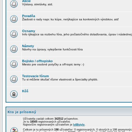
Akcie
Výstavy, stretávky, atd.
Poradňa
Žiadosti o rady napr. ku kúpe, netýkajúce sa konkretných výrobkov, atď
Oznamy
Info týkajúce sa rozbehu fóra, jeho počiatočného dolaďovania, úprav i následnej
Námety
Návrhy na úpravy, vylepšenie funkčnosti fóra
Bojisko / offtopisko
Miesto pre osobné potyčky a off-topic temy :-)
Testovacie fórum
Tu si môžete skušať rôzne vlastnosti a špeciality phpbb.
Kôš
Kto je prítomný
Užívatelia zaslali celkom
342512
príspevkov.
Je tu
18505
registrovaných užívateľov.
Najnovším registrovaným užívateľom je
lv88style
.
Celkom je tu prítomných
198
užívateľov: 0 registrovaných, 0 skrytých a 198 anonymn