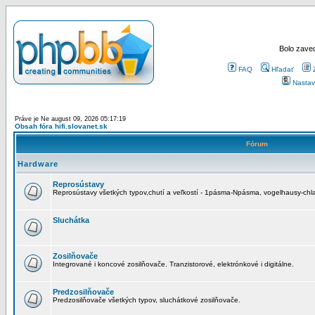
Bolo zaved
FAQ
Hľadať
Nastav
Práve je Ne august 09, 2026 05:17:19
Obsah fóra hifi.slovanet.sk
Fórum
Hardware
Reprosústavy
Reprosústavy všetkých typov,chutí a veľkostí - 1pásma-Npásma, vogelhausy-chla
Sluchátka
Zosilňovače
Integrované i koncové zosilňovače. Tranzistorové, elektrónkové i digitálne.
Predzosilňovače
Predzosilňovače všetkých typov, sluchátkové zosilňovače.