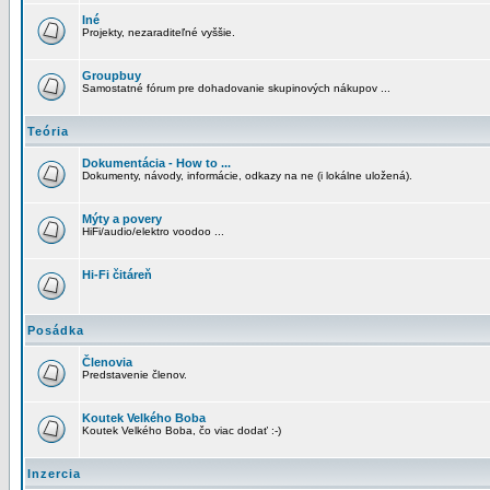
Iné
Projekty, nezaraditeľné vyššie.
Groupbuy
Samostatné fórum pre dohadovanie skupinových nákupov ...
Teória
Dokumentácia - How to ...
Dokumenty, návody, informácie, odkazy na ne (i lokálne uložená).
Mýty a povery
HiFi/audio/elektro voodoo ...
Hi-Fi čitáreň
Posádka
Členovia
Predstavenie členov.
Koutek Velkého Boba
Koutek Velkého Boba, čo viac dodať :-)
Inzercia