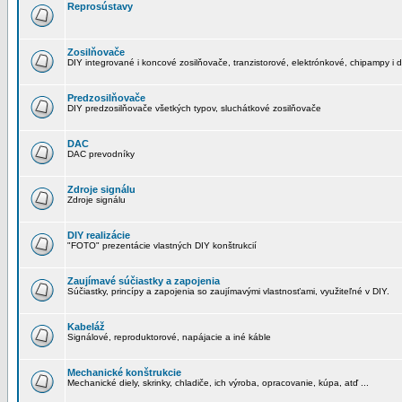
Reprosústavy
Zosilňovače
DIY integrované i koncové zosilňovače, tranzistorové, elektrónkové, chipampy i d
Predzosilňovače
DIY predzosilňovače všetkých typov, sluchátkové zosilňovače
DAC
DAC prevodníky
Zdroje signálu
Zdroje signálu
DIY realizácie
"FOTO" prezentácie vlastných DIY konštrukcií
Zaujímavé súčiastky a zapojenia
Súčiastky, princípy a zapojenia so zaujímavými vlastnosťami, využiteľné v DIY.
Kabeláž
Signálové, reproduktorové, napájacie a iné káble
Mechanické konštrukcie
Mechanické diely, skrinky, chladiče, ich výroba, opracovanie, kúpa, atď ...