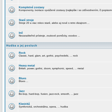
Kompletné zostavy
Komponenty, tvoriace vyvážené zostavy (najlepšie i so zdôvodnením, či popisom
Staré stroje
Stroje 20 a viac rokov staré, alebo aj nové s retro dizajnom ...
Iné
Nezaraditeľné prístroje, zvukové pomôcky, voodoo ...
Hudba a jej posluch
Rock
Classic, hard, glam, art, gothic, psychedelic, ... rock
Heavy metal
British, power, gothic, doom, symphonic, speed, ... metal
Blues
Blues ...
Jazz
Be-bop, hard-bop, fusion, jazz-rock, smooth, ... jazz
Klasická
Symfonická, orchestrálna, opera, ... hudba