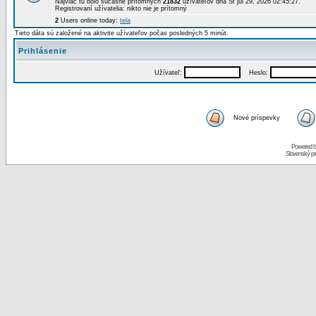
Najviac tu bolo súčasne prítomných
21832
užívateľov dňa St júl 29, 2026 02:45:27.
Registrovaní užívatelia: nikto nie je prítomný
2
Users online today:
tela
Tieto dáta sú založené na aktivite užívateľov počas posledných 5 minút.
Prihlásenie
Užívateľ:
Heslo:
Nové príspevky
Powered 
Slovenský p