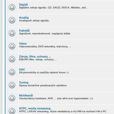
Digitál
Digitálne zdroje signálu. CD, SACD, DVD-A, Minidisc, atď...
Analóg
Analógové zdroje signálu.
Kabeláž
Signálové, reproduktorové, napájacie káble.
Video
Videorekordéry, DVD rekordéry, televízory, ...
Zdroje, filtre, ochrany ...
EMI,RFI filtre, zdroje, ochrany ...
DAC
DA prevodníky si zaslúžia vlastné forum :-)
Tuning
Úpravy komerčne predávaných výrobkov.
Multikanál
Viackanálovy hardware, AVR, ... (nie all-in-one hypermarket :-) )
HTPC, media streaming
HTPC, LAN AV streaming, rôzne mediaboxy a iný HW na rozhraní hifi a PC