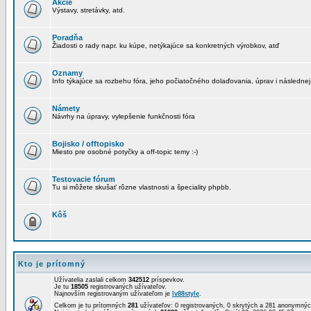
Akcie
Výstavy, stretávky, atd.
Poradňa
Žiadosti o rady napr. ku kúpe, netýkajúce sa konkretných výrobkov, atď
Oznamy
Info týkajúce sa rozbehu fóra, jeho počiatočného dolaďovania, úprav i následnej
Námety
Návrhy na úpravy, vylepšenie funkčnosti fóra
Bojisko / offtopisko
Miesto pre osobné potyčky a off-topic temy :-)
Testovacie fórum
Tu si môžete skušať rôzne vlastnosti a špeciality phpbb.
Kôš
Kto je prítomný
Užívatelia zaslali celkom
342512
príspevkov.
Je tu
18505
registrovaných užívateľov.
Najnovším registrovaným užívateľom je
lv88style
.
Celkom je tu prítomných
281
užívateľov: 0 registrovaných, 0 skrytých a 281 anonymn