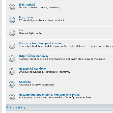
Elektronická
Techno, ambient, house, downbeat, ...
Pop, disco
Rôzne druhy popíkov a disco nahrávok
Iné
Ostatné štýly hudby ...
Koncerty, hudobné predstavenia
Koncerty a hudobné predstavenia - veľké, malé, klubové, ... - popisy a zážitky z 
Odporúčané nahrávky
Kvalitné, obľúbené, či niečím zaujímavé nahrávky, ktoré stoja za vypočutie.
Nekvalitné nahrávky
Zvukovo nekvalitné a "odfláknuté" nahrávky.
Akustika
Akustika a jej vplyv na posluch.
Resampling, upsampling, komprimacia zvuku
Resampling, upsampling, komprimácia, či iné úpravy nahrávok
DIY projekty