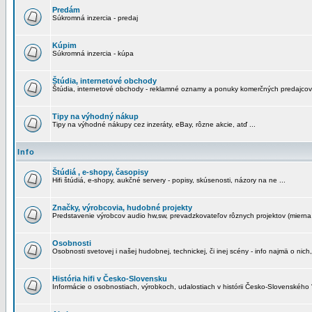
Predám
Súkromná inzercia - predaj
Kúpim
Súkromná inzercia - kúpa
Štúdia, internetové obchody
Štúdia, internetové obchody - reklamné oznamy a ponuky komerčných predajcov
Tipy na výhodný nákup
Tipy na výhodné nákupy cez inzeráty, eBay, rôzne akcie, atď ...
Info
Štúdiá , e-shopy, časopisy
Hifi štúdiá, e-shopy, aukčné servery - popisy, skúsenosti, názory na ne ...
Značky, výrobcovia, hudobné projekty
Predstavenie výrobcov audio hw,sw, prevadzkovateľov rôznych projektov (mierna 
Osobnosti
Osobnosti svetovej i našej hudobnej, technickej, či inej scény - info najmä o nich,
História hifi v Česko-Slovensku
Informácie o osobnostiach, výrobkoch, udalostiach v histórii Česko-Slovenského "