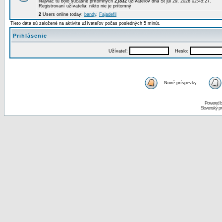
Najviac tu bolo súčasne prítomných
21832
užívateľov dňa St júl 29, 2026 02:45:27.
Registrovaní užívatelia: nikto nie je prítomný
2
Users online today:
bandy
,
Fajadefil
Tieto dáta sú založené na aktivite užívateľov počas posledných 5 minút.
Prihlásenie
Užívateľ:
Heslo:
Nové príspevky
Powered 
Slovenský p