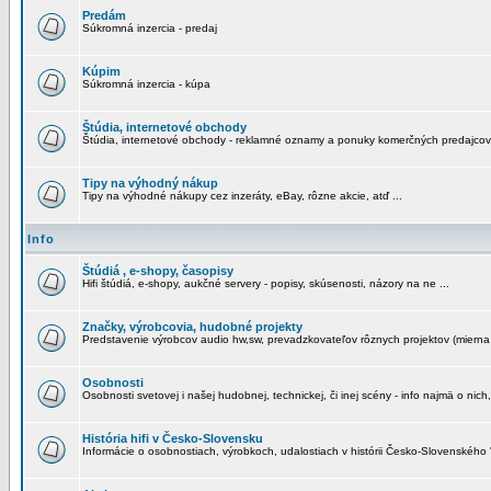
Predám
Súkromná inzercia - predaj
Kúpim
Súkromná inzercia - kúpa
Štúdia, internetové obchody
Štúdia, internetové obchody - reklamné oznamy a ponuky komerčných predajcov
Tipy na výhodný nákup
Tipy na výhodné nákupy cez inzeráty, eBay, rôzne akcie, atď ...
Info
Štúdiá , e-shopy, časopisy
Hifi štúdiá, e-shopy, aukčné servery - popisy, skúsenosti, názory na ne ...
Značky, výrobcovia, hudobné projekty
Predstavenie výrobcov audio hw,sw, prevadzkovateľov rôznych projektov (mierna 
Osobnosti
Osobnosti svetovej i našej hudobnej, technickej, či inej scény - info najmä o nich,
História hifi v Česko-Slovensku
Informácie o osobnostiach, výrobkoch, udalostiach v histórii Česko-Slovenského "