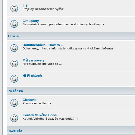
Iné
Projekty, nezaraditeľné vyššie.
Groupbuy
Samostatné fórum pre dohadovanie skupinových nákupov ...
Teória
Dokumentácia - How to ...
Dokumenty, návody, informácie, odkazy na ne (i lokálne uložená).
Mýty a povery
HiFi/audio/elektro voodoo ...
Hi-Fi čitáreň
Posádka
Členovia
Predstavenie členov.
Koutek Velkého Boba
Koutek Velkého Boba, čo viac dodať :-)
Inzercia