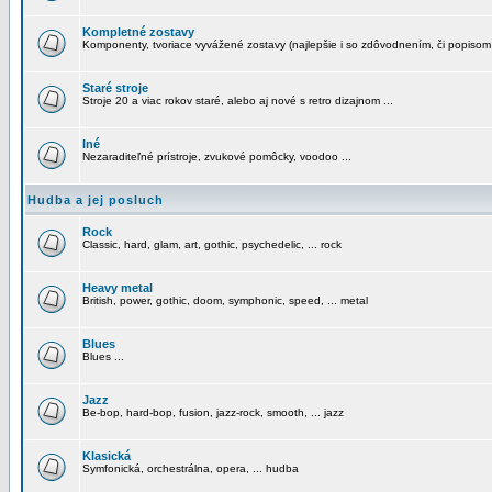
Kompletné zostavy
Komponenty, tvoriace vyvážené zostavy (najlepšie i so zdôvodnením, či popisom
Staré stroje
Stroje 20 a viac rokov staré, alebo aj nové s retro dizajnom ...
Iné
Nezaraditeľné prístroje, zvukové pomôcky, voodoo ...
Hudba a jej posluch
Rock
Classic, hard, glam, art, gothic, psychedelic, ... rock
Heavy metal
British, power, gothic, doom, symphonic, speed, ... metal
Blues
Blues ...
Jazz
Be-bop, hard-bop, fusion, jazz-rock, smooth, ... jazz
Klasická
Symfonická, orchestrálna, opera, ... hudba