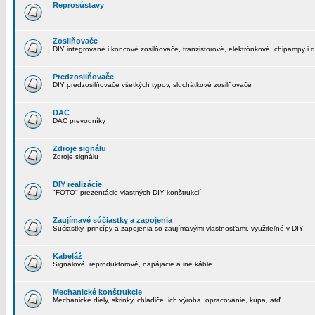
Reprosústavy
Zosilňovače
DIY integrované i koncové zosilňovače, tranzistorové, elektrónkové, chipampy i d
Predzosilňovače
DIY predzosilňovače všetkých typov, sluchátkové zosilňovače
DAC
DAC prevodníky
Zdroje signálu
Zdroje signálu
DIY realizácie
"FOTO" prezentácie vlastných DIY konštrukcií
Zaujímavé súčiastky a zapojenia
Súčiastky, princípy a zapojenia so zaujímavými vlastnosťami, využiteľné v DIY.
Kabeláž
Signálové, reproduktorové, napájacie a iné káble
Mechanické konštrukcie
Mechanické diely, skrinky, chladiče, ich výroba, opracovanie, kúpa, atď ...