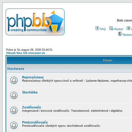
Bolo zaved
FAQ
Hľadať
Nastav
Práve je So august 08, 2026 03:44:51
Obsah fóra hifi.slovanet.sk
Fórum
Hardware
Reprosústavy
Reprosústavy všetkých typov,chutí a veľkostí - 1pásma-Npásma, vogelhausy-chla
Sluchátka
Zosilňovače
Integrované i koncové zosilňovače. Tranzistorové, elektrónkové i digitálne.
Predzosilňovače
Predzosilňovače všetkých typov, sluchátkové zosilňovače.