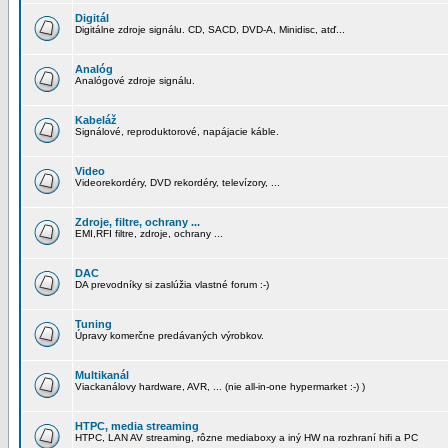
Digitál
Digitálne zdroje signálu. CD, SACD, DVD-A, Minidisc, atď...
Analóg
Analógové zdroje signálu.
Kabeláž
Signálové, reproduktorové, napájacie káble.
Video
Videorekordéry, DVD rekordéry, televízory, ...
Zdroje, filtre, ochrany ...
EMI,RFI filtre, zdroje, ochrany ...
DAC
DA prevodníky si zaslúžia vlastné forum :-)
Tuning
Úpravy komerčne predávaných výrobkov.
Multikanál
Viackanálovy hardware, AVR, ... (nie all-in-one hypermarket :-) )
HTPC, media streaming
HTPC, LAN AV streaming, rôzne mediaboxy a iný HW na rozhraní hifi a PC