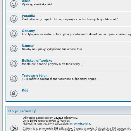
Akcie
Výstavy, stretávky, atd.
Poradňa
Žiadosti o rady napr. ku kúpe, netýkajúce sa konkretných výrobkov, atď
Oznamy
Info týkajúce sa rozbehu fóra, jeho počiatočného dolaďovania, úprav i následnej
Námety
Návrhy na úpravy, vylepšenie funkčnosti fóra
Bojisko / offtopisko
Miesto pre osobné potyčky a off-topic temy :-)
Testovacie fórum
Tu si môžete skušať rôzne vlastnosti a špeciality phpbb.
Kôš
Kto je prítomný
Užívatelia zaslali celkom
342512
príspevkov.
Je tu
18495
registrovaných užívateľov.
Najnovším registrovaným užívateľom je
ravindrankhx
.
Celkom je tu prítomných
257
užívateľov: 0 registrovaných, 0 skrytých a 257 anonymn