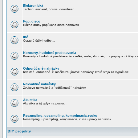
Elektronická
Techno, ambient, house, downbeat, ...
Pop, disco
Rôzne druhy popíkov a disco nahrávok
Iné
Ostatné štýly hudby ...
Koncerty, hudobné predstavenia
Koncerty a hudobné predstavenia - veľké, malé, klubové, ... - popisy a zážitky z 
Odporúčané nahrávky
Kvalitné, obľúbené, či niečím zaujímavé nahrávky, ktoré stoja za vypočutie.
Nekvalitné nahrávky
Zvukovo nekvalitné a "odfláknuté" nahrávky.
Akustika
Akustika a jej vplyv na posluch.
Resampling, upsampling, komprimacia zvuku
Resampling, upsampling, komprimácia, či iné úpravy nahrávok
DIY projekty