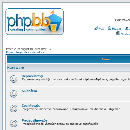
Bolo zaved
FAQ
Hľadať
Nastav
Práve je Po august 10, 2026 06:11:12
Obsah fóra hifi.slovanet.sk
Fórum
Hardware
Reprosústavy
Reprosústavy všetkých typov,chutí a veľkostí - 1pásma-Npásma, vogelhausy-chla
Sluchátka
Zosilňovače
Integrované i koncové zosilňovače. Tranzistorové, elektrónkové i digitálne.
Predzosilňovače
Predzosilňovače všetkých typov, sluchátkové zosilňovače.