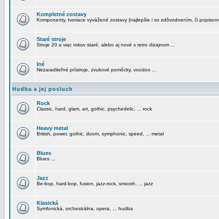
Kompletné zostavy
Komponenty, tvoriace vyvážené zostavy (najlepšie i so zdôvodnením, či popisom
Staré stroje
Stroje 20 a viac rokov staré, alebo aj nové s retro dizajnom ...
Iné
Nezaraditeľné prístroje, zvukové pomôcky, voodoo ...
Hudba a jej posluch
Rock
Classic, hard, glam, art, gothic, psychedelic, ... rock
Heavy metal
British, power, gothic, doom, symphonic, speed, ... metal
Blues
Blues ...
Jazz
Be-bop, hard-bop, fusion, jazz-rock, smooth, ... jazz
Klasická
Symfonická, orchestrálna, opera, ... hudba