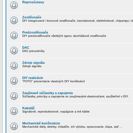
Reprosústavy
Zosilňovače
DIY integrované i koncové zosilňovače, tranzistorové, elektrónkové, chipampy i d
Predzosilňovače
DIY predzosilňovače všetkých typov, sluchátkové zosilňovače
DAC
DAC prevodníky
Zdroje signálu
Zdroje signálu
DIY realizácie
"FOTO" prezentácie vlastných DIY konštrukcií
Zaujímavé súčiastky a zapojenia
Súčiastky, princípy a zapojenia so zaujímavými vlastnosťami, využiteľné v DIY.
Kabeláž
Signálové, reproduktorové, napájacie a iné káble
Mechanické konštrukcie
Mechanické diely, skrinky, chladiče, ich výroba, opracovanie, kúpa, atď ...