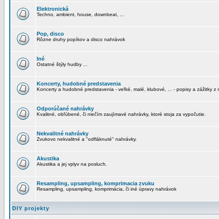
Elektronická
Techno, ambient, house, downbeat, ...
Pop, disco
Rôzne druhy popíkov a disco nahrávok
Iné
Ostatné štýly hudby ...
Koncerty, hudobné predstavenia
Koncerty a hudobné predstavenia - veľké, malé, klubové, ... - popisy a zážitky z 
Odporúčané nahrávky
Kvalitné, obľúbené, či niečím zaujímavé nahrávky, ktoré stoja za vypočutie.
Nekvalitné nahrávky
Zvukovo nekvalitné a "odfláknuté" nahrávky.
Akustika
Akustika a jej vplyv na posluch.
Resampling, upsampling, komprimacia zvuku
Resampling, upsampling, komprimácia, či iné úpravy nahrávok
DIY projekty