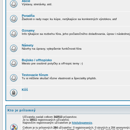
Akcie
Výstavy, stretávky, atd.
Poradňa
Žiadosti o rady napr. ku kúpe, netýkajúce sa konkretných výrobkov, atď
Oznamy
Info týkajúce sa rozbehu fóra, jeho počiatočného dolaďovania, úprav i následnej
Námety
Návrhy na úpravy, vylepšenie funkčnosti fóra
Bojisko / offtopisko
Miesto pre osobné potyčky a off-topic temy :-)
Testovacie fórum
Tu si môžete skušať rôzne vlastnosti a špeciality phpbb.
Kôš
Kto je prítomný
Užívatelia zaslali celkom
342513
príspevkov.
Je tu
18511
registrovaných užívateľov.
Najnovším registrovaným užívateľom je
hitclubgamesio
.
Celkom je tu prítomných
284
užívateľov: 0 registrovaných, 0 skrytých a 284 anonymn