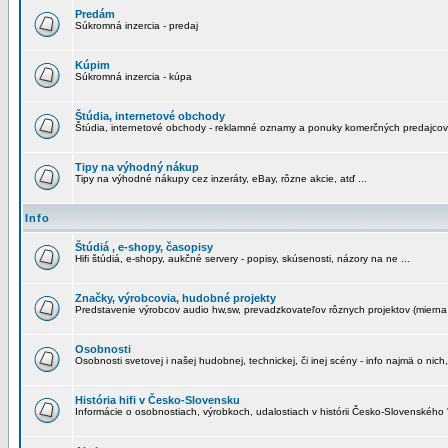
Predám
Súkromná inzercia - predaj
Kúpim
Súkromná inzercia - kúpa
Štúdia, internetové obchody
Štúdia, internetové obchody - reklamné oznamy a ponuky komerčných predajcov
Tipy na výhodný nákup
Tipy na výhodné nákupy cez inzeráty, eBay, rôzne akcie, atď ...
Info
Štúdiá , e-shopy, časopisy
Hifi štúdiá, e-shopy, aukčné servery - popisy, skúsenosti, názory na ne ...
Značky, výrobcovia, hudobné projekty
Predstavenie výrobcov audio hw,sw, prevadzkovateľov rôznych projektov (mierna 
Osobnosti
Osobnosti svetovej i našej hudobnej, technickej, či inej scény - info najmä o nich,
História hifi v Česko-Slovensku
Informácie o osobnostiach, výrobkoch, udalostiach v histórii Česko-Slovenského "