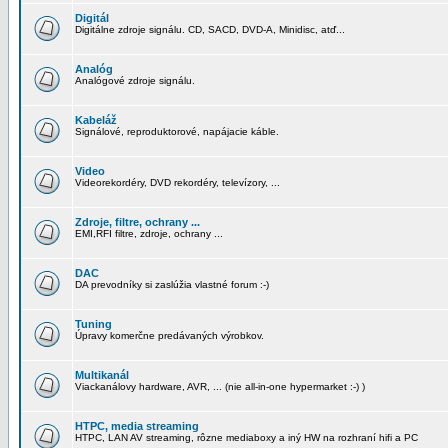
Digitál
Digitálne zdroje signálu. CD, SACD, DVD-A, Minidisc, atď...
Analóg
Analógové zdroje signálu.
Kabeláž
Signálové, reproduktorové, napájacie káble.
Video
Videorekordéry, DVD rekordéry, televízory, ...
Zdroje, filtre, ochrany ...
EMI,RFI filtre, zdroje, ochrany ...
DAC
DA prevodníky si zaslúžia vlastné forum :-)
Tuning
Úpravy komerčne predávaných výrobkov.
Multikanál
Viackanálovy hardware, AVR, ... (nie all-in-one hypermarket :-) )
HTPC, media streaming
HTPC, LAN AV streaming, rôzne mediaboxy a iný HW na rozhraní hifi a PC