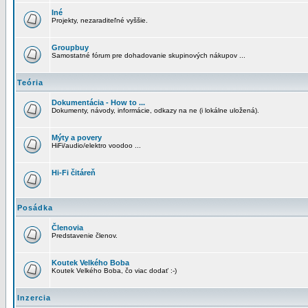
Iné
Projekty, nezaraditeľné vyššie.
Groupbuy
Samostatné fórum pre dohadovanie skupinových nákupov ...
Teória
Dokumentácia - How to ...
Dokumenty, návody, informácie, odkazy na ne (i lokálne uložená).
Mýty a povery
HiFi/audio/elektro voodoo ...
Hi-Fi čitáreň
Posádka
Členovia
Predstavenie členov.
Koutek Velkého Boba
Koutek Velkého Boba, čo viac dodať :-)
Inzercia