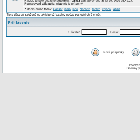
Najviac tu bolo súčasne prítomných
21832
užívateľov dňa St júl 29, 2026 02:45:27.
Registrovaní užívatelia: nikto nie je prítomný
7
Users online today:
Caesar
,
jamo
,
laco
,
NecoNe
,
tantito
,
vojacik
,
Xhibit
Tieto dáta sú založené na aktivite užívateľov počas posledných 5 minút.
Prihlásenie
Užívateľ:
Heslo:
Nové príspevky
Powered 
Slovenský p