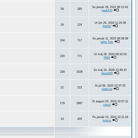
So január 29, 2022 06:12:41
58
285
tgp43j7h
Ut jún 26, 2018 11:20:38
24
124
Pet007
So január 11, 2025 09:58:09
104
717
tatko Tom
Ut máj 28, 2024 08:42:03
220
771
PMA
So máj 16, 2026 13:49:10
239
3328
blesk666
St júl 09, 2025 15:37:53
21
223
vlado.ba
St august 02, 2023 20:07:11
179
2967
check
Po január 01, 2024 22:11:18
33
455
marcin