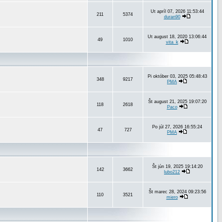
Ut apríl 07, 2026 11:53:44
211
5374
duran90
Ut august 18, 2020 13:06:44
49
1010
vita_k
Pi október 03, 2025 05:48:43
348
9217
PMA
Št august 21, 2025 19:07:20
118
2618
Paco
Po júl 27, 2026 16:55:24
47
727
PMA
Št jún 19, 2025 19:14:20
142
3662
lubo212
Št marec 28, 2024 09:23:56
110
3521
miero