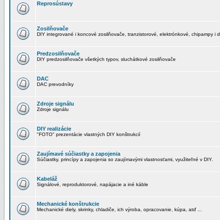
Reprosústavy
Zosilňovače
DIY integrované i koncové zosilňovače, tranzistorové, elektrónkové, chipampy i d
Predzosilňovače
DIY predzosilňovače všetkých typov, sluchátkové zosilňovače
DAC
DAC prevodníky
Zdroje signálu
Zdroje signálu
DIY realizácie
"FOTO" prezentácie vlastných DIY konštrukcií
Zaujímavé súčiastky a zapojenia
Súčiastky, princípy a zapojenia so zaujímavými vlastnosťami, využiteľné v DIY.
Kabeláž
Signálové, reproduktorové, napájacie a iné káble
Mechanické konštrukcie
Mechanické diely, skrinky, chladiče, ich výroba, opracovanie, kúpa, atď ...