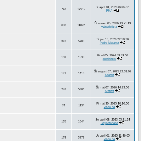
St apríl 01, 2026 09:04:51
743
12912
PMA
Št marec 05, 2026 13:21:19
632
11892
vajnorhifista
St jún 10, 2026 22:58:39
342
5788
Pedro Marantz
Pi júl 05, 2024 09:49:58
131
1530
austinhols
Št august 07, 2025 22:31:09
142
1418
Soaron
Št máj 07, 2026 14:23:56
248
5304
Staticx
Pi máj 30, 2025 10:10:50
74
1134
vlado.ba
So apríl 08, 2023 05:31:24
135
1044
CayoMacario
Ut apríl 01, 2025 11:46:05
178
3873
vlado.ba