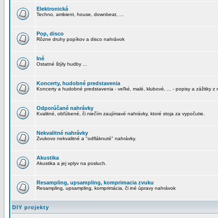
Elektronická
Techno, ambient, house, downbeat, ...
Pop, disco
Rôzne druhy popíkov a disco nahrávok
Iné
Ostatné štýly hudby ...
Koncerty, hudobné predstavenia
Koncerty a hudobné predstavenia - veľké, malé, klubové, ... - popisy a zážitky z 
Odporúčané nahrávky
Kvalitné, obľúbené, či niečím zaujímavé nahrávky, ktoré stoja za vypočutie.
Nekvalitné nahrávky
Zvukovo nekvalitné a "odfláknuté" nahrávky.
Akustika
Akustika a jej vplyv na posluch.
Resampling, upsampling, komprimacia zvuku
Resampling, upsampling, komprimácia, či iné úpravy nahrávok
DIY projekty