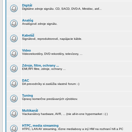
Digitál
Digitálne zdroje signálu. CD, SACD, DVD-A, Minidisc, atď...
Analóg
Analógové zdroje signálu.
Kabeláž
Signálové, reproduktorové, napájacie káble.
Video
Videorekordéry, DVD rekordéry, televízory, ...
Zdroje, filtre, ochrany ...
EMI,RFI filtre, zdroje, ochrany ...
DAC
DA prevodníky si zaslúžia vlastné forum :-)
Tuning
Úpravy komerčne predávaných výrobkov.
Multikanál
Viackanálovy hardware, AVR, ... (nie all-in-one hypermarket :-) )
HTPC, media streaming
HTPC, LAN AV streaming, rôzne mediaboxy a iný HW na rozhraní hifi a PC