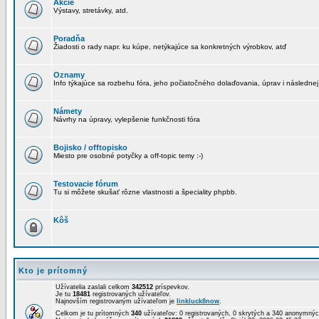
Akcie
Výstavy, stretávky, atd.
Poradňa
Žiadosti o rady napr. ku kúpe, netýkajúce sa konkretných výrobkov, atď
Oznamy
Info týkajúce sa rozbehu fóra, jeho počiatočného dolaďovania, úprav i následnej
Námety
Návrhy na úpravy, vylepšenie funkčnosti fóra
Bojisko / offtopisko
Miesto pre osobné potyčky a off-topic temy :-)
Testovacie fórum
Tu si môžete skušať rôzne vlastnosti a špeciality phpbb.
Kôš
Kto je prítomný
Užívatelia zaslali celkom
342512
príspevkov.
Je tu
18481
registrovaných užívateľov.
Najnovším registrovaným užívateľom je
linkluck8now
.
Celkom je tu prítomných
340
užívateľov: 0 registrovaných, 0 skrytých a 340 anonymn