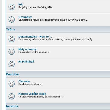
Iné
Projekty, nezaraditeľné vyššie.
Groupbuy
Samostatné fórum pre dohadovanie skupinových nákupov ...
Teória
Dokumentácia - How to ...
Dokumenty, návody, informácie, odkazy na ne (i lokálne uložená).
Mýty a povery
HiFi/audio/elektro voodoo ...
Hi-Fi čitáreň
Posádka
Členovia
Predstavenie členov.
Koutek Velkého Boba
Koutek Velkého Boba, čo viac dodať :-)
Inzercia