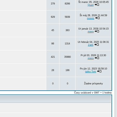
Št marec 05, 2026 10:05:45
279
8286
Quart
Št máj 28, 2026 21:44:59
629
5939
moses
Ut január 13, 2026 10:54:15
45
383
miero
Ut február 04, 2025 11:06:31
86
1314
Zakk
Pi júl 03, 2026 11:13:30
421
35880
miero
Po jún 12, 2023 18:59:10
28
186
tatko Tom
0
0
Žiadne príspevky
Časy uvádzané v GMT + 1 hodina