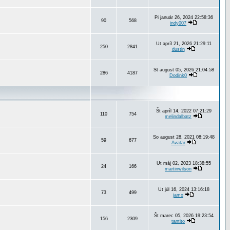
Pi január 26, 2024 22:58:36
90
568
indy007
Ut apríl 21, 2026 21:29:11
250
2841
dustin
St august 05, 2026 21:04:58
286
4187
Dodink0
Št apríl 14, 2022 07:21:29
110
754
melindalbatz
So august 28, 2021 08:19:48
59
677
Avatar
Ut máj 02, 2023 18:38:55
24
166
martinwilson
Ut júl 16, 2024 13:16:18
73
499
jamo
Št marec 05, 2026 19:23:54
156
2309
tantito