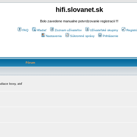
hifi.slovanet.sk
Bolo zavedene manualne potvrdzovanie registracii !!!
FAQ
Hľadať
Zoznam užívateľov
Užívateľské skupiny
Registr
Nastavenia
Súkromné správy
Prihlásenie
Fórum
diace boxy, atď