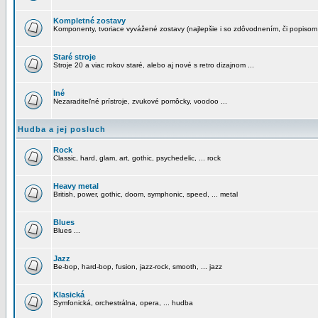
Kompletné zostavy
Komponenty, tvoriace vyvážené zostavy (najlepšie i so zdôvodnením, či popisom
Staré stroje
Stroje 20 a viac rokov staré, alebo aj nové s retro dizajnom ...
Iné
Nezaraditeľné prístroje, zvukové pomôcky, voodoo ...
Hudba a jej posluch
Rock
Classic, hard, glam, art, gothic, psychedelic, ... rock
Heavy metal
British, power, gothic, doom, symphonic, speed, ... metal
Blues
Blues ...
Jazz
Be-bop, hard-bop, fusion, jazz-rock, smooth, ... jazz
Klasická
Symfonická, orchestrálna, opera, ... hudba