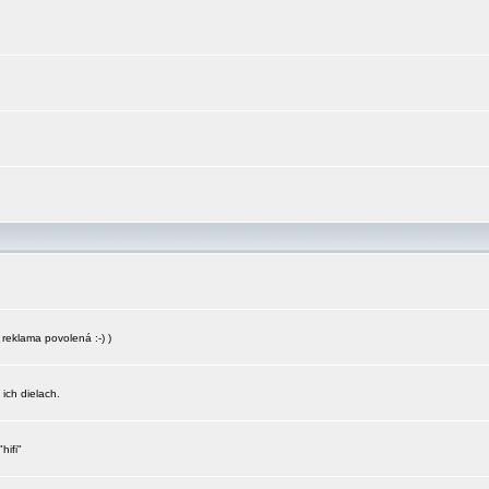
reklama povolená :-) )
 ich dielach.
hifi"