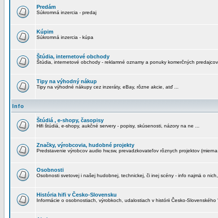
Predám
Súkromná inzercia - predaj
Kúpim
Súkromná inzercia - kúpa
Štúdia, internetové obchody
Štúdia, internetové obchody - reklamné oznamy a ponuky komerčných predajcov
Tipy na výhodný nákup
Tipy na výhodné nákupy cez inzeráty, eBay, rôzne akcie, atď ...
Info
Štúdiá , e-shopy, časopisy
Hifi štúdiá, e-shopy, aukčné servery - popisy, skúsenosti, názory na ne ...
Značky, výrobcovia, hudobné projekty
Predstavenie výrobcov audio hw,sw, prevadzkovateľov rôznych projektov (mierna 
Osobnosti
Osobnosti svetovej i našej hudobnej, technickej, či inej scény - info najmä o nich,
História hifi v Česko-Slovensku
Informácie o osobnostiach, výrobkoch, udalostiach v histórii Česko-Slovenského "