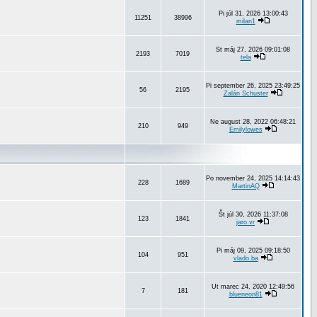
Pi júl 31, 2026 13:00:43
11251
38996
milan1
St máj 27, 2026 09:01:08
2193
7019
tela
Pi september 26, 2025 23:49:25
56
2195
Zalán Schuster
Ne august 28, 2022 06:48:21
210
949
Emilylowes
Po november 24, 2025 14:14:43
228
1689
MartinAQ
Št júl 30, 2026 11:37:08
123
1841
jaro.vr
Pi máj 09, 2025 09:18:50
104
951
vlado.ba
Ut marec 24, 2020 12:49:56
7
181
blueneon81