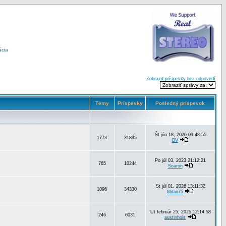
ácia
Zobraziť príspevky bez odpovedí
Témy
Príspevky
Posledný príspevok
Št jún 18, 2026 09:48:55
1773
31835
BV
Po júl 03, 2023 21:12:21
765
10244
Soaron
St júl 01, 2026 13:11:32
1096
34330
Milan75
Ut február 25, 2025 12:14:58
246
6031
austinhols