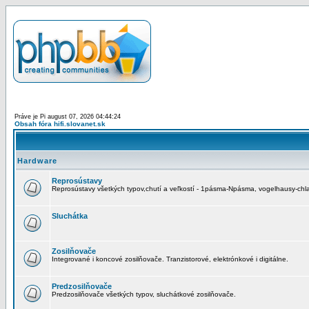
Práve je Pi august 07, 2026 04:44:24
Obsah fóra hifi.slovanet.sk
Hardware
Reprosústavy
Reprosústavy všetkých typov,chutí a veľkostí - 1pásma-Npásma, vogelhausy-chla
Sluchátka
Zosilňovače
Integrované i koncové zosilňovače. Tranzistorové, elektrónkové i digitálne.
Predzosilňovače
Predzosilňovače všetkých typov, sluchátkové zosilňovače.