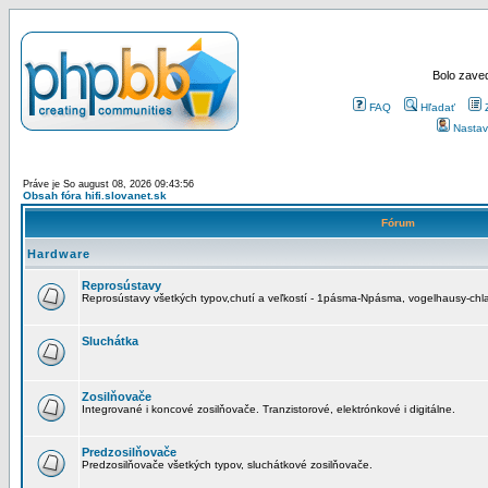
Bolo zaved
FAQ
Hľadať
Nastav
Práve je So august 08, 2026 09:43:56
Obsah fóra hifi.slovanet.sk
Fórum
Hardware
Reprosústavy
Reprosústavy všetkých typov,chutí a veľkostí - 1pásma-Npásma, vogelhausy-chla
Sluchátka
Zosilňovače
Integrované i koncové zosilňovače. Tranzistorové, elektrónkové i digitálne.
Predzosilňovače
Predzosilňovače všetkých typov, sluchátkové zosilňovače.