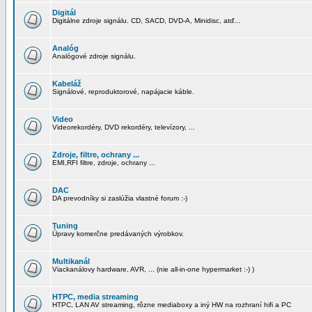
Digitál
Digitálne zdroje signálu. CD, SACD, DVD-A, Minidisc, atď...
Analóg
Analógové zdroje signálu.
Kabeláž
Signálové, reproduktorové, napájacie káble.
Video
Videorekordéry, DVD rekordéry, televízory, ...
Zdroje, filtre, ochrany ...
EMI,RFI filtre, zdroje, ochrany ...
DAC
DA prevodníky si zaslúžia vlastné forum :-)
Tuning
Úpravy komerčne predávaných výrobkov.
Multikanál
Viackanálovy hardware, AVR, ... (nie all-in-one hypermarket :-) )
HTPC, media streaming
HTPC, LAN AV streaming, rôzne mediaboxy a iný HW na rozhraní hifi a PC