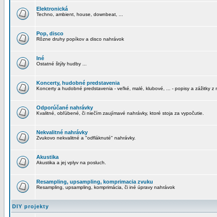
Elektronická
Techno, ambient, house, downbeat, ...
Pop, disco
Rôzne druhy popíkov a disco nahrávok
Iné
Ostatné štýly hudby ...
Koncerty, hudobné predstavenia
Koncerty a hudobné predstavenia - veľké, malé, klubové, ... - popisy a zážitky z 
Odporúčané nahrávky
Kvalitné, obľúbené, či niečím zaujímavé nahrávky, ktoré stoja za vypočutie.
Nekvalitné nahrávky
Zvukovo nekvalitné a "odfláknuté" nahrávky.
Akustika
Akustika a jej vplyv na posluch.
Resampling, upsampling, komprimacia zvuku
Resampling, upsampling, komprimácia, či iné úpravy nahrávok
DIY projekty