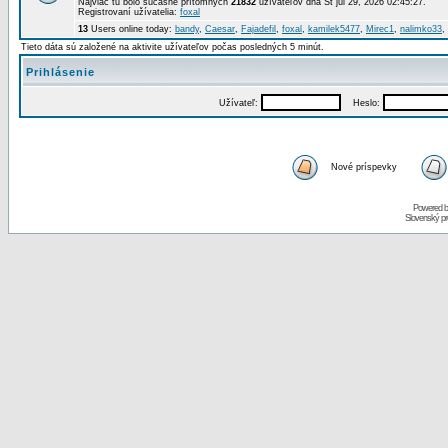
Najviac tu bolo súčasne prítomných
21832
užívateľov dňa St júl 29, 2026 02:45:27.
Registrovaní užívatelia:
foxal
13
Users online today:
bandy
,
Caesar
,
Fajadefil
,
foxal
,
kamilek5477
,
Mirec1
,
nalimko33
,
Tieto dáta sú založené na aktivite užívateľov počas posledných 5 minút.
Prihlásenie
Užívateľ:
Heslo:
Nové príspevky
Powered 
Slovenský p