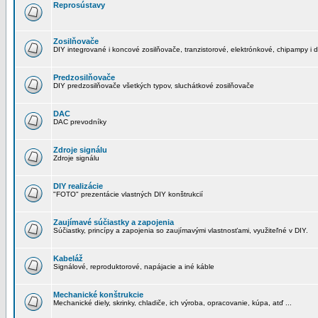
Reprosústavy
Zosilňovače
DIY integrované i koncové zosilňovače, tranzistorové, elektrónkové, chipampy i d
Predzosilňovače
DIY predzosilňovače všetkých typov, sluchátkové zosilňovače
DAC
DAC prevodníky
Zdroje signálu
Zdroje signálu
DIY realizácie
"FOTO" prezentácie vlastných DIY konštrukcií
Zaujímavé súčiastky a zapojenia
Súčiastky, princípy a zapojenia so zaujímavými vlastnosťami, využiteľné v DIY.
Kabeláž
Signálové, reproduktorové, napájacie a iné káble
Mechanické konštrukcie
Mechanické diely, skrinky, chladiče, ich výroba, opracovanie, kúpa, atď ...