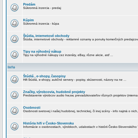
Predám
Súkromná inzercia - predaj
Kúpim
Súkromná inzercia - kúpa
Štúdia, internetové obchody
Štúdia, internetové obchody - reklamné oznamy a ponuky komerčných predajcov
Tipy na výhodný nákup
Tipy na výhodné nákupy cez inzeráty, eBay, rôzne akcie, atď ...
Info
Štúdiá , e-shopy, časopisy
Hifi štúdiá, e-shopy, aukčné servery - popisy, skúsenosti, názory na ne ...
Značky, výrobcovia, hudobné projekty
Predstavenie výrobcov audio hw,sw, prevadzkovateľov rôznych projektov (mierna 
Osobnosti
Osobnosti svetovej i našej hudobnej, technickej, či inej scény - info najmä o nich,
História hifi v Česko-Slovensku
Informácie o osobnostiach, výrobkoch, udalostiach v histórii Česko-Slovenského "