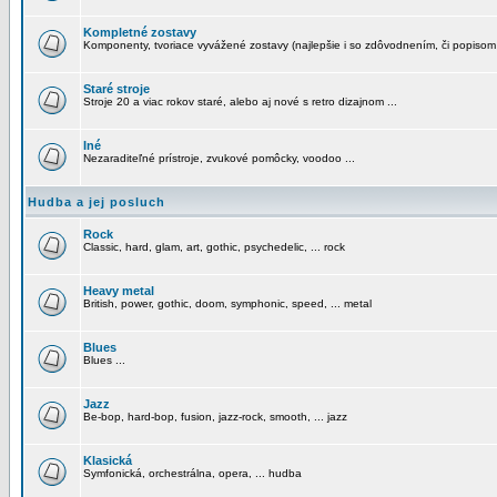
Kompletné zostavy
Komponenty, tvoriace vyvážené zostavy (najlepšie i so zdôvodnením, či popisom
Staré stroje
Stroje 20 a viac rokov staré, alebo aj nové s retro dizajnom ...
Iné
Nezaraditeľné prístroje, zvukové pomôcky, voodoo ...
Hudba a jej posluch
Rock
Classic, hard, glam, art, gothic, psychedelic, ... rock
Heavy metal
British, power, gothic, doom, symphonic, speed, ... metal
Blues
Blues ...
Jazz
Be-bop, hard-bop, fusion, jazz-rock, smooth, ... jazz
Klasická
Symfonická, orchestrálna, opera, ... hudba