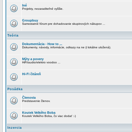
Iné
Projekty, nezaraditeľné vyššie.
Groupbuy
Samostatné fórum pre dohadovanie skupinových nákupov ...
Teória
Dokumentácia - How to ...
Dokumenty, návody, informácie, odkazy na ne (i lokálne uložená).
Mýty a povery
HiFi/audio/elektro voodoo ...
Hi-Fi čitáreň
Posádka
Členovia
Predstavenie členov.
Koutek Velkého Boba
Koutek Velkého Boba, čo viac dodať :-)
Inzercia