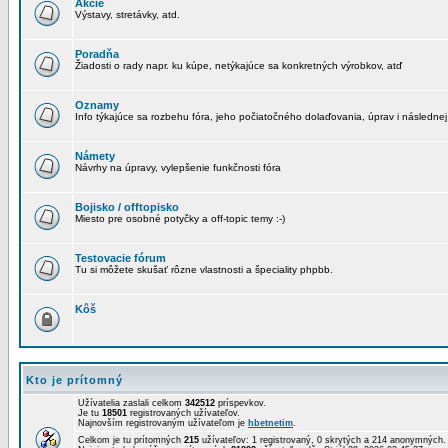
Akcie
Výstavy, stretávky, atd.
Poradňa
Žiadosti o rady napr. ku kúpe, netýkajúce sa konkretných výrobkov, atď
Oznamy
Info týkajúce sa rozbehu fóra, jeho počiatočného dolaďovania, úprav i následnej
Námety
Návrhy na úpravy, vylepšenie funkčnosti fóra
Bojisko / offtopisko
Miesto pre osobné potyčky a off-topic temy :-)
Testovacie fórum
Tu si môžete skušať rôzne vlastnosti a špeciality phpbb.
Kôš
Kto je prítomný
Užívatelia zaslali celkom
342512
príspevkov.
Je tu
18501
registrovaných užívateľov.
Najnovším registrovaným užívateľom je
hbetnetim
.
Celkom je tu prítomných
215
užívateľov: 1 registrovaný, 0 skrytých a 214 anonymných