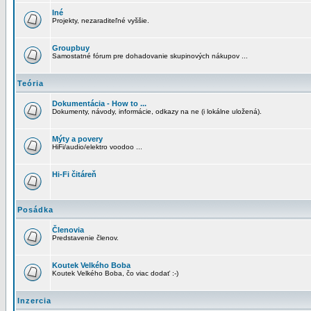
Iné
Projekty, nezaraditeľné vyššie.
Groupbuy
Samostatné fórum pre dohadovanie skupinových nákupov ...
Teória
Dokumentácia - How to ...
Dokumenty, návody, informácie, odkazy na ne (i lokálne uložená).
Mýty a povery
HiFi/audio/elektro voodoo ...
Hi-Fi čitáreň
Posádka
Členovia
Predstavenie členov.
Koutek Velkého Boba
Koutek Velkého Boba, čo viac dodať :-)
Inzercia