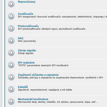
Reprosústavy
Zosilňovače
DIY integrované i koncové zosilňovače, tranzistorové, elektrónkové, chipampy i d
Predzosilňovače
DIY predzosilňovače všetkých typov, sluchátkové zosilňovače
DAC
DAC prevodníky
Zdroje signálu
Zdroje signálu
DIY realizácie
"FOTO" prezentácie vlastných DIY konštrukcií
Zaujímavé súčiastky a zapojenia
Súčiastky, princípy a zapojenia so zaujímavými vlastnosťami, využiteľné v DIY.
Kabeláž
Signálové, reproduktorové, napájacie a iné káble
Mechanické konštrukcie
Mechanické diely, skrinky, chladiče, ich výroba, opracovanie, kúpa, atď ...