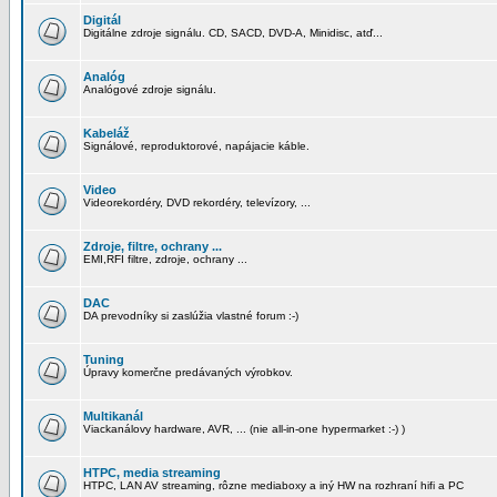
Digitál
Digitálne zdroje signálu. CD, SACD, DVD-A, Minidisc, atď...
Analóg
Analógové zdroje signálu.
Kabeláž
Signálové, reproduktorové, napájacie káble.
Video
Videorekordéry, DVD rekordéry, televízory, ...
Zdroje, filtre, ochrany ...
EMI,RFI filtre, zdroje, ochrany ...
DAC
DA prevodníky si zaslúžia vlastné forum :-)
Tuning
Úpravy komerčne predávaných výrobkov.
Multikanál
Viackanálovy hardware, AVR, ... (nie all-in-one hypermarket :-) )
HTPC, media streaming
HTPC, LAN AV streaming, rôzne mediaboxy a iný HW na rozhraní hifi a PC