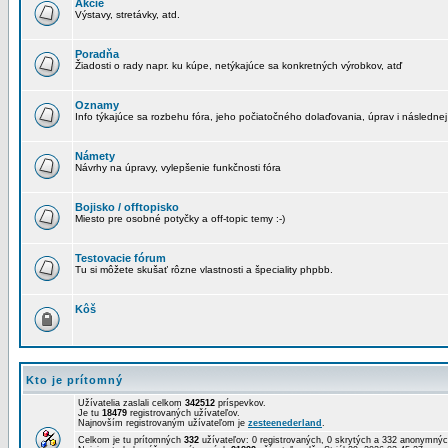
Akcie
Výstavy, stretávky, atd.
Poradňa
Žiadosti o rady napr. ku kúpe, netýkajúce sa konkretných výrobkov, atď
Oznamy
Info týkajúce sa rozbehu fóra, jeho počiatočného dolaďovania, úprav i následnej
Námety
Návrhy na úpravy, vylepšenie funkčnosti fóra
Bojisko / offtopisko
Miesto pre osobné potyčky a off-topic temy :-)
Testovacie fórum
Tu si môžete skušať rôzne vlastnosti a špeciality phpbb.
Kôš
Kto je prítomný
Užívatelia zaslali celkom
342512
príspevkov.
Je tu
18479
registrovaných užívateľov.
Najnovším registrovaným užívateľom je
zesteenederland
.
Celkom je tu prítomných
332
užívateľov: 0 registrovaných, 0 skrytých a 332 anonymn