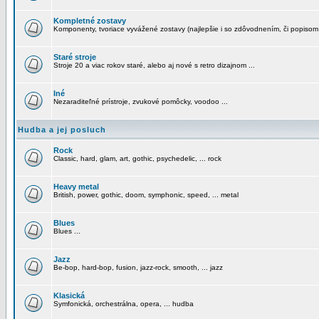
Kompletné zostavy
Komponenty, tvoriace vyvážené zostavy (najlepšie i so zdôvodnením, či popisom
Staré stroje
Stroje 20 a viac rokov staré, alebo aj nové s retro dizajnom ...
Iné
Nezaraditeľné prístroje, zvukové pomôcky, voodoo ...
Hudba a jej posluch
Rock
Classic, hard, glam, art, gothic, psychedelic, ... rock
Heavy metal
British, power, gothic, doom, symphonic, speed, ... metal
Blues
Blues ...
Jazz
Be-bop, hard-bop, fusion, jazz-rock, smooth, ... jazz
Klasická
Symfonická, orchestrálna, opera, ... hudba