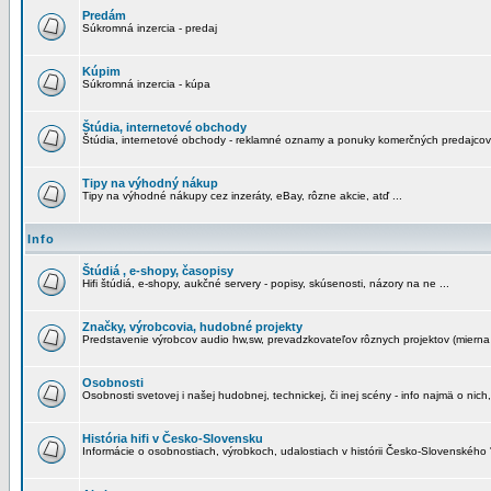
Predám
Súkromná inzercia - predaj
Kúpim
Súkromná inzercia - kúpa
Štúdia, internetové obchody
Štúdia, internetové obchody - reklamné oznamy a ponuky komerčných predajcov
Tipy na výhodný nákup
Tipy na výhodné nákupy cez inzeráty, eBay, rôzne akcie, atď ...
Info
Štúdiá , e-shopy, časopisy
Hifi štúdiá, e-shopy, aukčné servery - popisy, skúsenosti, názory na ne ...
Značky, výrobcovia, hudobné projekty
Predstavenie výrobcov audio hw,sw, prevadzkovateľov rôznych projektov (mierna 
Osobnosti
Osobnosti svetovej i našej hudobnej, technickej, či inej scény - info najmä o nich,
História hifi v Česko-Slovensku
Informácie o osobnostiach, výrobkoch, udalostiach v histórii Česko-Slovenského "