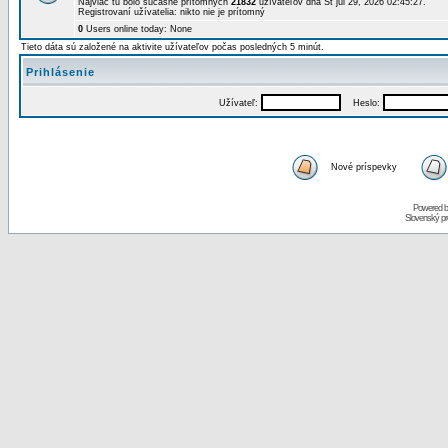
Najviac tu bolo súčasne prítomných
21832
užívateľov dňa St júl 29, 2026 02:45:27.
Registrovaní užívatelia: nikto nie je prítomný
0
Users online today: None
Tieto dáta sú založené na aktivite užívateľov počas posledných 5 minút.
Prihlásenie
Užívateľ:
Heslo:
Nové príspevky
Powered 
Slovenský p