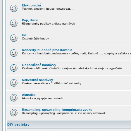
Elektronická
Techno, ambient, house, downbeat, ...
Pop, disco
Rôzne druhy popíkov a disco nahrávok
Iné
Ostatné štýly hudby ...
Koncerty, hudobné predstavenia
Koncerty a hudobné predstavenia - veľké, malé, klubové, ... - popisy a zážitky z 
Odporúčané nahrávky
Kvalitné, obľúbené, či niečím zaujímavé nahrávky, ktoré stoja za vypočutie.
Nekvalitné nahrávky
Zvukovo nekvalitné a "odfláknuté" nahrávky.
Akustika
Akustika a jej vplyv na posluch.
Resampling, upsampling, komprimacia zvuku
Resampling, upsampling, komprimácia, či iné úpravy nahrávok
DIY projekty