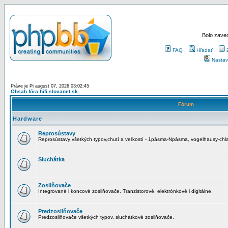
Bolo zaved
FAQ
Hľadať
Nastav
Práve je Pi august 07, 2026 03:02:45
Obsah fóra hifi.slovanet.sk
Fórum
Hardware
Reprosústavy
Reprosústavy všetkých typov,chutí a veľkostí - 1pásma-Npásma, vogelhausy-chla
Sluchátka
Zosilňovače
Integrované i koncové zosilňovače. Tranzistorové, elektrónkové i digitálne.
Predzosilňovače
Predzosilňovače všetkých typov, sluchátkové zosilňovače.