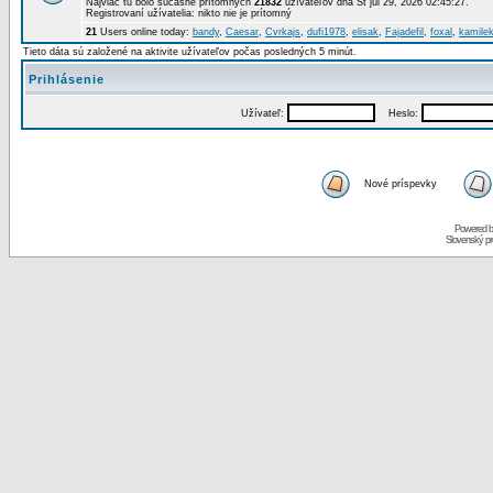
Najviac tu bolo súčasne prítomných
21832
užívateľov dňa St júl 29, 2026 02:45:27.
Registrovaní užívatelia: nikto nie je prítomný
21
Users online today:
bandy
,
Caesar
,
Cvrkajs
,
dufi1978
,
elisak
,
Fajadefil
,
foxal
,
kamile
Tieto dáta sú založené na aktivite užívateľov počas posledných 5 minút.
Prihlásenie
Užívateľ:
Heslo:
Nové príspevky
Powered 
Slovenský p