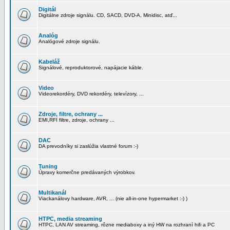
Digitál
Digitálne zdroje signálu. CD, SACD, DVD-A, Minidisc, atď...
Analóg
Analógové zdroje signálu.
Kabeláž
Signálové, reproduktorové, napájacie káble.
Video
Videorekordéry, DVD rekordéry, televízory, ...
Zdroje, filtre, ochrany ...
EMI,RFI filtre, zdroje, ochrany ...
DAC
DA prevodníky si zaslúžia vlastné forum :-)
Tuning
Úpravy komerčne predávaných výrobkov.
Multikanál
Viackanálovy hardware, AVR, ... (nie all-in-one hypermarket :-) )
HTPC, media streaming
HTPC, LAN AV streaming, rôzne mediaboxy a iný HW na rozhraní hifi a PC