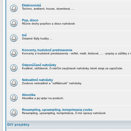
Elektronická
Techno, ambient, house, downbeat, ...
Pop, disco
Rôzne druhy popíkov a disco nahrávok
Iné
Ostatné štýly hudby ...
Koncerty, hudobné predstavenia
Koncerty a hudobné predstavenia - veľké, malé, klubové, ... - popisy a zážitky z 
Odporúčané nahrávky
Kvalitné, obľúbené, či niečím zaujímavé nahrávky, ktoré stoja za vypočutie.
Nekvalitné nahrávky
Zvukovo nekvalitné a "odfláknuté" nahrávky.
Akustika
Akustika a jej vplyv na posluch.
Resampling, upsampling, komprimacia zvuku
Resampling, upsampling, komprimácia, či iné úpravy nahrávok
DIY projekty