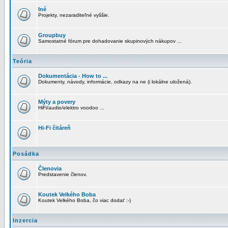
Iné
Projekty, nezaraditeľné vyššie.
Groupbuy
Samostatné fórum pre dohadovanie skupinových nákupov ...
Teória
Dokumentácia - How to ...
Dokumenty, návody, informácie, odkazy na ne (i lokálne uložená).
Mýty a povery
HiFi/audio/elektro voodoo ...
Hi-Fi čitáreň
Posádka
Členovia
Predstavenie členov.
Koutek Velkého Boba
Koutek Velkého Boba, čo viac dodať :-)
Inzercia