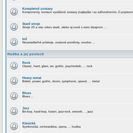
Kompletné zostavy
Komponenty, tvoriace vyvážené zostavy (najlepšie i so zdôvodnením, či popisom
Staré stroje
Stroje 20 a viac rokov staré, alebo aj nové s retro dizajnom ...
Iné
Nezaraditeľné prístroje, zvukové pomôcky, voodoo ...
Hudba a jej posluch
Rock
Classic, hard, glam, art, gothic, psychedelic, ... rock
Heavy metal
British, power, gothic, doom, symphonic, speed, ... metal
Blues
Blues ...
Jazz
Be-bop, hard-bop, fusion, jazz-rock, smooth, ... jazz
Klasická
Symfonická, orchestrálna, opera, ... hudba