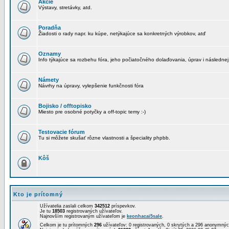
Akcie
Výstavy, stretávky, atd.
Poradňa
Žiadosti o rady napr. ku kúpe, netýkajúce sa konkretných výrobkov, atď
Oznamy
Info týkajúce sa rozbehu fóra, jeho počiatočného dolaďovania, úprav i následnej
Námety
Návrhy na úpravy, vylepšenie funkčnosti fóra
Bojisko / offtopisko
Miesto pre osobné potyčky a off-topic temy :-)
Testovacie fórum
Tu si môžete skušať rôzne vlastnosti a špeciality phpbb.
Kôš
Kto je prítomný
Užívatelia zaslali celkom
342512
príspevkov.
Je tu
18503
registrovaných užívateľov.
Najnovším registrovaným užívateľom je
keonhacai5sale
.
Celkom je tu prítomných
296
užívateľov: 0 registrovaných, 0 skrytých a 296 anonymn