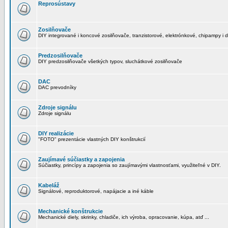
Reprosústavy
Zosilňovače
DIY integrované i koncové zosilňovače, tranzistorové, elektrónkové, chipampy i d
Predzosilňovače
DIY predzosilňovače všetkých typov, sluchátkové zosilňovače
DAC
DAC prevodníky
Zdroje signálu
Zdroje signálu
DIY realizácie
"FOTO" prezentácie vlastných DIY konštrukcií
Zaujímavé súčiastky a zapojenia
Súčiastky, princípy a zapojenia so zaujímavými vlastnosťami, využiteľné v DIY.
Kabeláž
Signálové, reproduktorové, napájacie a iné káble
Mechanické konštrukcie
Mechanické diely, skrinky, chladiče, ich výroba, opracovanie, kúpa, atď ...