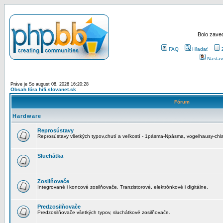
Bolo zaved
FAQ
Hľadať
Nastav
Práve je So august 08, 2026 16:20:28
Obsah fóra hifi.slovanet.sk
Fórum
Hardware
Reprosústavy
Reprosústavy všetkých typov,chutí a veľkostí - 1pásma-Npásma, vogelhausy-chla
Sluchátka
Zosilňovače
Integrované i koncové zosilňovače. Tranzistorové, elektrónkové i digitálne.
Predzosilňovače
Predzosilňovače všetkých typov, sluchátkové zosilňovače.