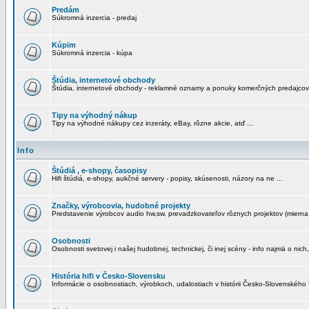
Predám
Súkromná inzercia - predaj
Kúpim
Súkromná inzercia - kúpa
Štúdia, internetové obchody
Štúdia, internetové obchody - reklamné oznamy a ponuky komerčných predajcov
Tipy na výhodný nákup
Tipy na výhodné nákupy cez inzeráty, eBay, rôzne akcie, atď ...
Info
Štúdiá , e-shopy, časopisy
Hifi štúdiá, e-shopy, aukčné servery - popisy, skúsenosti, názory na ne ...
Značky, výrobcovia, hudobné projekty
Predstavenie výrobcov audio hw,sw, prevadzkovateľov rôznych projektov (mierna 
Osobnosti
Osobnosti svetovej i našej hudobnej, technickej, či inej scény - info najmä o nich,
História hifi v Česko-Slovensku
Informácie o osobnostiach, výrobkoch, udalostiach v histórii Česko-Slovenského "