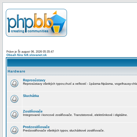
Práve je Št august 06, 2026 05:35:47
Obsah fóra hifi.slovanet.sk
Hardware
Reprosústavy
Reprosústavy všetkých typov,chutí a veľkostí - 1pásma-Npásma, vogelhausy-chla
Sluchátka
Zosilňovače
Integrované i koncové zosilňovače. Tranzistorové, elektrónkové i digitálne.
Predzosilňovače
Predzosilňovače všetkých typov, sluchátkové zosilňovače.