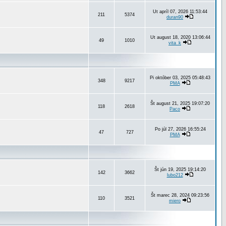
Ut apríl 07, 2026 11:53:44
211
5374
duran90
Ut august 18, 2020 13:06:44
49
1010
vita_k
Pi október 03, 2025 05:48:43
348
9217
PMA
Št august 21, 2025 19:07:20
118
2618
Paco
Po júl 27, 2026 16:55:24
47
727
PMA
Št jún 19, 2025 19:14:20
142
3662
lubo212
Št marec 28, 2024 09:23:56
110
3521
miero