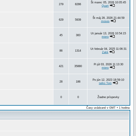
Št marec 05, 2026 10:05:45
279
8286
Quart
Št máj 28, 2026 21:44:59
629
5939
moses
Ut január 13, 2026 10:54:15
45
383
miero
Ut február 04, 2025 11:06:31
86
1314
Zakk
Pi júl 03, 2026 11:13:30
421
35880
miero
Po jún 12, 2023 18:59:10
28
186
tatko Tom
0
0
Žiadne príspevky
Časy uvádzané v GMT + 1 hodina