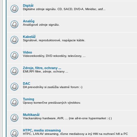
Digitál
Digitálne zdroje signálu. CD, SACD, DVD-A, Minidisc, atď...
Analóg
Analógové zdroje signálu.
Kabeláž
Signálové, reproduktorové, napájacie káble.
Video
Videorekordéry, DVD rekordéry, televízory, ...
Zdroje, filtre, ochrany ...
EMI,RFI filtre, zdroje, ochrany ...
DAC
DA prevodníky si zaslúžia vlastné forum :-)
Tuning
Úpravy komerčne predávaných výrobkov.
Multikanál
Viackanálovy hardware, AVR, ... (nie all-in-one hypermarket :-) )
HTPC, media streaming
HTPC, LAN AV streaming, rôzne mediaboxy a iný HW na rozhraní hifi a PC