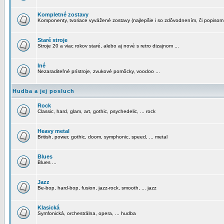
Kompletné zostavy
Komponenty, tvoriace vyvážené zostavy (najlepšie i so zdôvodnením, či popisom
Staré stroje
Stroje 20 a viac rokov staré, alebo aj nové s retro dizajnom ...
Iné
Nezaraditeľné prístroje, zvukové pomôcky, voodoo ...
Hudba a jej posluch
Rock
Classic, hard, glam, art, gothic, psychedelic, ... rock
Heavy metal
British, power, gothic, doom, symphonic, speed, ... metal
Blues
Blues ...
Jazz
Be-bop, hard-bop, fusion, jazz-rock, smooth, ... jazz
Klasická
Symfonická, orchestrálna, opera, ... hudba