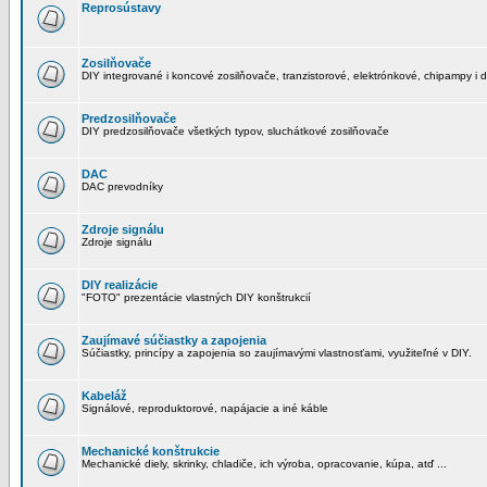
Reprosústavy
Zosilňovače
DIY integrované i koncové zosilňovače, tranzistorové, elektrónkové, chipampy i d
Predzosilňovače
DIY predzosilňovače všetkých typov, sluchátkové zosilňovače
DAC
DAC prevodníky
Zdroje signálu
Zdroje signálu
DIY realizácie
"FOTO" prezentácie vlastných DIY konštrukcií
Zaujímavé súčiastky a zapojenia
Súčiastky, princípy a zapojenia so zaujímavými vlastnosťami, využiteľné v DIY.
Kabeláž
Signálové, reproduktorové, napájacie a iné káble
Mechanické konštrukcie
Mechanické diely, skrinky, chladiče, ich výroba, opracovanie, kúpa, atď ...