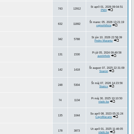
St apríl 01, 2026 09:04:51
743
12912
PMA
Št marec 05, 2026 13:21:19
632
11892
vajnorhifista
St jún 10, 2026 22:58:39
342
5788
Pedro Marantz
Pi júl 05, 2024 09:49:58
131
1530
austinhols
Št august 07, 2025 22:31:09
142
1418
Soaron
Št máj 07, 2026 14:23:56
248
5304
Staticx
Pi máj 30, 2025 10:10:50
74
1134
vlado.ba
So apríl 08, 2023 05:31:24
135
1044
CayoMacario
Ut apríl 01, 2025 11:46:05
178
3873
vlado.ba