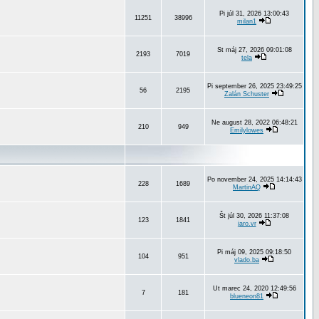
Pi júl 31, 2026 13:00:43
11251
38996
milan1
St máj 27, 2026 09:01:08
2193
7019
tela
Pi september 26, 2025 23:49:25
56
2195
Zalán Schuster
Ne august 28, 2022 06:48:21
210
949
Emilylowes
Po november 24, 2025 14:14:43
228
1689
MartinAQ
Št júl 30, 2026 11:37:08
123
1841
jaro.vr
Pi máj 09, 2025 09:18:50
104
951
vlado.ba
Ut marec 24, 2020 12:49:56
7
181
blueneon81