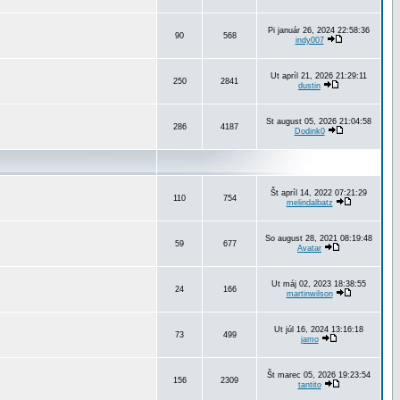
Pi január 26, 2024 22:58:36
90
568
indy007
Ut apríl 21, 2026 21:29:11
250
2841
dustin
St august 05, 2026 21:04:58
286
4187
Dodink0
Št apríl 14, 2022 07:21:29
110
754
melindalbatz
So august 28, 2021 08:19:48
59
677
Avatar
Ut máj 02, 2023 18:38:55
24
166
martinwilson
Ut júl 16, 2024 13:16:18
73
499
jamo
Št marec 05, 2026 19:23:54
156
2309
tantito