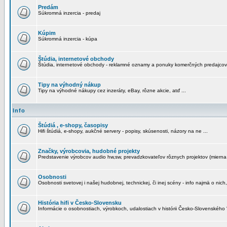
Predám
Súkromná inzercia - predaj
Kúpim
Súkromná inzercia - kúpa
Štúdia, internetové obchody
Štúdia, internetové obchody - reklamné oznamy a ponuky komerčných predajcov
Tipy na výhodný nákup
Tipy na výhodné nákupy cez inzeráty, eBay, rôzne akcie, atď ...
Info
Štúdiá , e-shopy, časopisy
Hifi štúdiá, e-shopy, aukčné servery - popisy, skúsenosti, názory na ne ...
Značky, výrobcovia, hudobné projekty
Predstavenie výrobcov audio hw,sw, prevadzkovateľov rôznych projektov (mierna 
Osobnosti
Osobnosti svetovej i našej hudobnej, technickej, či inej scény - info najmä o nich,
História hifi v Česko-Slovensku
Informácie o osobnostiach, výrobkoch, udalostiach v histórii Česko-Slovenského "