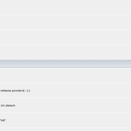
reklama povolená :-) )
 ich dielach.
hifi"