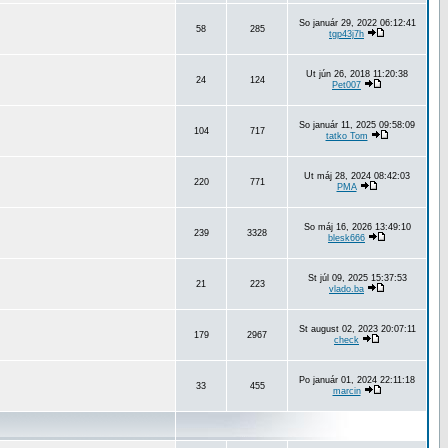
So január 29, 2022 06:12:41
58
285
tgp43j7h
Ut jún 26, 2018 11:20:38
24
124
Pet007
So január 11, 2025 09:58:09
104
717
tatko Tom
Ut máj 28, 2024 08:42:03
220
771
PMA
So máj 16, 2026 13:49:10
239
3328
blesk666
St júl 09, 2025 15:37:53
21
223
vlado.ba
St august 02, 2023 20:07:11
179
2967
check
Po január 01, 2024 22:11:18
33
455
marcin