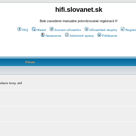
hifi.slovanet.sk
Bolo zavedene manualne potvrdzovanie registracii !!!
FAQ
Hľadať
Zoznam užívateľov
Užívateľské skupiny
Registr
Nastavenia
Súkromné správy
Prihlásenie
Fórum
diace boxy, atď