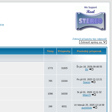
ácia
Zobraziť príspevky bez odpovedí
Témy
Príspevky
Posledný príspevok
Št jún 18, 2026 09:48:55
1773
31835
BV
Po júl 03, 2023 21:12:21
765
10244
Soaron
St júl 01, 2026 13:11:32
1096
34330
Milan75
Ut február 25, 2025 12:14:58
246
6031
austinhols