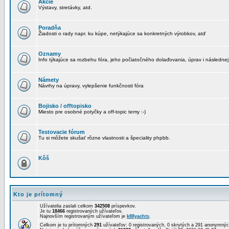
Akcie
Výstavy, stretávky, atd.
Poradňa
Žiadosti o rady napr. ku kúpe, netýkajúce sa konkretných výrobkov, atď
Oznamy
Info týkajúce sa rozbehu fóra, jeho počiatočného dolaďovania, úprav i následnej
Námety
Návrhy na úpravy, vylepšenie funkčnosti fóra
Bojisko / offtopisko
Miesto pre osobné potyčky a off-topic temy :-)
Testovacie fórum
Tu si môžete skušať rôzne vlastnosti a špeciality phpbb.
Kôš
Kto je prítomný
Užívatelia zaslali celkom
342508
príspevkov.
Je tu
18466
registrovaných užívateľov.
Najnovším registrovaným užívateľom je
k88yachts
.
Celkom je tu prítomných
291
užívateľov: 0 registrovaných, 0 skrytých a 291 anonymn