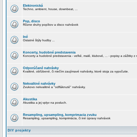
Elektronická
Techno, ambient, house, downbeat, ...
Pop, disco
Rôzne druhy popíkov a disco nahrávok
Iné
Ostatné štýly hudby ...
Koncerty, hudobné predstavenia
Koncerty a hudobné predstavenia - veľké, malé, klubové, ... - popisy a zážitky z 
Odporúčané nahrávky
Kvalitné, obľúbené, či niečím zaujímavé nahrávky, ktoré stoja za vypočutie.
Nekvalitné nahrávky
Zvukovo nekvalitné a "odfláknuté" nahrávky.
Akustika
Akustika a jej vplyv na posluch.
Resampling, upsampling, komprimacia zvuku
Resampling, upsampling, komprimácia, či iné úpravy nahrávok
DIY projekty