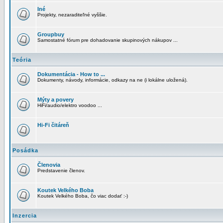
Iné
Projekty, nezaraditeľné vyššie.
Groupbuy
Samostatné fórum pre dohadovanie skupinových nákupov ...
Teória
Dokumentácia - How to ...
Dokumenty, návody, informácie, odkazy na ne (i lokálne uložená).
Mýty a povery
HiFi/audio/elektro voodoo ...
Hi-Fi čitáreň
Posádka
Členovia
Predstavenie členov.
Koutek Velkého Boba
Koutek Velkého Boba, čo viac dodať :-)
Inzercia