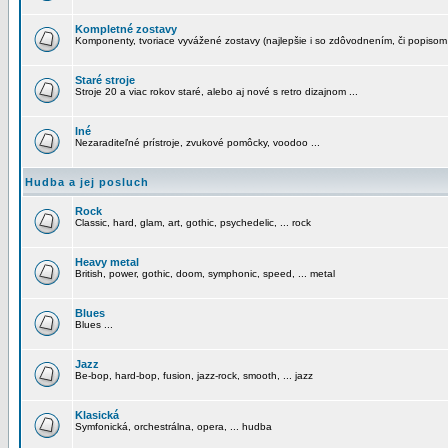
Kompletné zostavy
Komponenty, tvoriace vyvážené zostavy (najlepšie i so zdôvodnením, či popisom
Staré stroje
Stroje 20 a viac rokov staré, alebo aj nové s retro dizajnom ...
Iné
Nezaraditeľné prístroje, zvukové pomôcky, voodoo ...
Hudba a jej posluch
Rock
Classic, hard, glam, art, gothic, psychedelic, ... rock
Heavy metal
British, power, gothic, doom, symphonic, speed, ... metal
Blues
Blues ...
Jazz
Be-bop, hard-bop, fusion, jazz-rock, smooth, ... jazz
Klasická
Symfonická, orchestrálna, opera, ... hudba