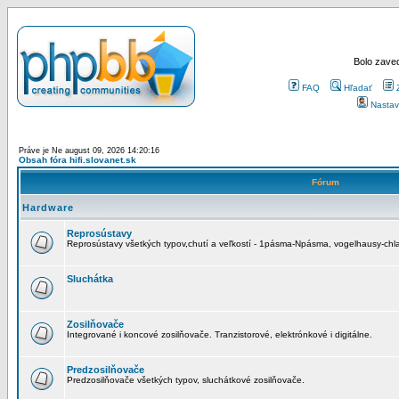
Bolo zaved
FAQ
Hľadať
Nastav
Práve je Ne august 09, 2026 14:20:16
Obsah fóra hifi.slovanet.sk
Fórum
Hardware
Reprosústavy
Reprosústavy všetkých typov,chutí a veľkostí - 1pásma-Npásma, vogelhausy-chla
Sluchátka
Zosilňovače
Integrované i koncové zosilňovače. Tranzistorové, elektrónkové i digitálne.
Predzosilňovače
Predzosilňovače všetkých typov, sluchátkové zosilňovače.