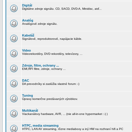
Digitál
Digitálne zdroje signálu. CD, SACD, DVD-A, Minidisc, atď...
Analóg
Analógové zdroje signálu.
Kabeláž
Signálové, reproduktorové, napájacie káble.
Video
Videorekordéry, DVD rekordéry, televízory, ...
Zdroje, filtre, ochrany ...
EMI,RFI filtre, zdroje, ochrany ...
DAC
DA prevodníky si zaslúžia vlastné forum :-)
Tuning
Úpravy komerčne predávaných výrobkov.
Multikanál
Viackanálovy hardware, AVR, ... (nie all-in-one hypermarket :-) )
HTPC, media streaming
HTPC, LAN AV streaming, rôzne mediaboxy a iný HW na rozhraní hifi a PC