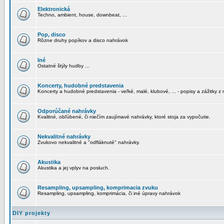
Elektronická
Techno, ambient, house, downbeat, ...
Pop, disco
Rôzne druhy popíkov a disco nahrávok
Iné
Ostatné štýly hudby ...
Koncerty, hudobné predstavenia
Koncerty a hudobné predstavenia - veľké, malé, klubové, ... - popisy a zážitky z 
Odporúčané nahrávky
Kvalitné, obľúbené, či niečím zaujímavé nahrávky, ktoré stoja za vypočutie.
Nekvalitné nahrávky
Zvukovo nekvalitné a "odfláknuté" nahrávky.
Akustika
Akustika a jej vplyv na posluch.
Resampling, upsampling, komprimacia zvuku
Resampling, upsampling, komprimácia, či iné úpravy nahrávok
DIY projekty