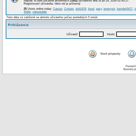
Najviac tu bolo súčasne prítomných
21832
užívateľov dňa St júl 29, 2026 02:45:27.
Registrovaní užívatelia: nikto nie je prítomný
25
Users online today:
Caesar
,
Cvrkajs
,
dufi1978
,
foxal
,
gazy
,
jeremysk
,
kamilek5477
,
l
Xhibit
,
zdenoeddie
Tieto dáta sú založené na aktivite užívateľov počas posledných 5 minút.
Prihlásenie
Užívateľ:
Heslo:
Nové príspevky
Powered 
Slovenský p