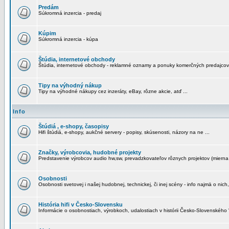
Predám
Súkromná inzercia - predaj
Kúpim
Súkromná inzercia - kúpa
Štúdia, internetové obchody
Štúdia, internetové obchody - reklamné oznamy a ponuky komerčných predajcov
Tipy na výhodný nákup
Tipy na výhodné nákupy cez inzeráty, eBay, rôzne akcie, atď ...
Info
Štúdiá , e-shopy, časopisy
Hifi štúdiá, e-shopy, aukčné servery - popisy, skúsenosti, názory na ne ...
Značky, výrobcovia, hudobné projekty
Predstavenie výrobcov audio hw,sw, prevadzkovateľov rôznych projektov (mierna 
Osobnosti
Osobnosti svetovej i našej hudobnej, technickej, či inej scény - info najmä o nich,
História hifi v Česko-Slovensku
Informácie o osobnostiach, výrobkoch, udalostiach v histórii Česko-Slovenského "