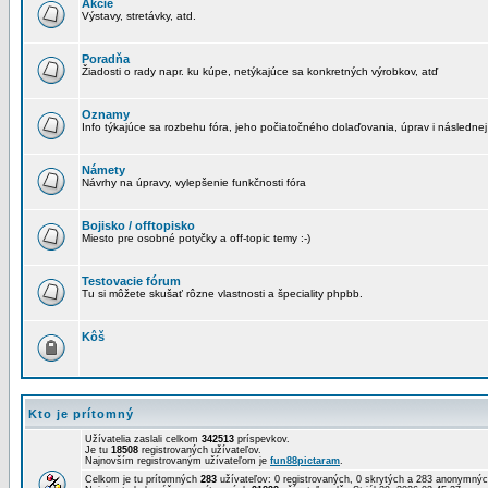
Akcie
Výstavy, stretávky, atd.
Poradňa
Žiadosti o rady napr. ku kúpe, netýkajúce sa konkretných výrobkov, atď
Oznamy
Info týkajúce sa rozbehu fóra, jeho počiatočného dolaďovania, úprav i následnej
Námety
Návrhy na úpravy, vylepšenie funkčnosti fóra
Bojisko / offtopisko
Miesto pre osobné potyčky a off-topic temy :-)
Testovacie fórum
Tu si môžete skušať rôzne vlastnosti a špeciality phpbb.
Kôš
Kto je prítomný
Užívatelia zaslali celkom
342513
príspevkov.
Je tu
18508
registrovaných užívateľov.
Najnovším registrovaným užívateľom je
fun88pictaram
.
Celkom je tu prítomných
283
užívateľov: 0 registrovaných, 0 skrytých a 283 anonymn