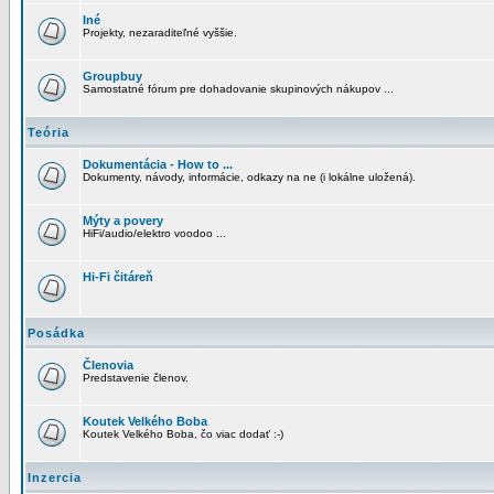
Iné
Projekty, nezaraditeľné vyššie.
Groupbuy
Samostatné fórum pre dohadovanie skupinových nákupov ...
Teória
Dokumentácia - How to ...
Dokumenty, návody, informácie, odkazy na ne (i lokálne uložená).
Mýty a povery
HiFi/audio/elektro voodoo ...
Hi-Fi čitáreň
Posádka
Členovia
Predstavenie členov.
Koutek Velkého Boba
Koutek Velkého Boba, čo viac dodať :-)
Inzercia