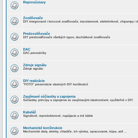
Reprosústavy
Zosilňovače
DIY integrované i koncové zosilňovače, tranzistorové, elektrónkové, chipampy i d
Predzosilňovače
DIY predzosilňovače všetkých typov, sluchátkové zosilňovače
DAC
DAC prevodníky
Zdroje signálu
Zdroje signálu
DIY realizácie
"FOTO" prezentácie vlastných DIY konštrukcií
Zaujímavé súčiastky a zapojenia
Súčiastky, princípy a zapojenia so zaujímavými vlastnosťami, využiteľné v DIY.
Kabeláž
Signálové, reproduktorové, napájacie a iné káble
Mechanické konštrukcie
Mechanické diely, skrinky, chladiče, ich výroba, opracovanie, kúpa, atď ...