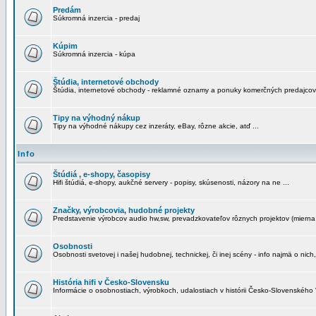
Predám
Súkromná inzercia - predaj
Kúpim
Súkromná inzercia - kúpa
Štúdia, internetové obchody
Štúdia, internetové obchody - reklamné oznamy a ponuky komerčných predajcov
Tipy na výhodný nákup
Tipy na výhodné nákupy cez inzeráty, eBay, rôzne akcie, atď ...
Info
Štúdiá , e-shopy, časopisy
Hifi štúdiá, e-shopy, aukčné servery - popisy, skúsenosti, názory na ne ...
Značky, výrobcovia, hudobné projekty
Predstavenie výrobcov audio hw,sw, prevadzkovateľov rôznych projektov (mierna 
Osobnosti
Osobnosti svetovej i našej hudobnej, technickej, či inej scény - info najmä o nich,
História hifi v Česko-Slovensku
Informácie o osobnostiach, výrobkoch, udalostiach v histórii Česko-Slovenského "