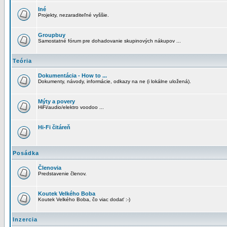
Iné
Projekty, nezaraditeľné vyššie.
Groupbuy
Samostatné fórum pre dohadovanie skupinových nákupov ...
Teória
Dokumentácia - How to ...
Dokumenty, návody, informácie, odkazy na ne (i lokálne uložená).
Mýty a povery
HiFi/audio/elektro voodoo ...
Hi-Fi čitáreň
Posádka
Členovia
Predstavenie členov.
Koutek Velkého Boba
Koutek Velkého Boba, čo viac dodať :-)
Inzercia