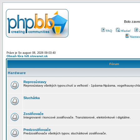
Bolo zaved
FAQ
Hľadať
Nastav
Práve je So august 08, 2026 09:03:40
Obsah fóra hifi.slovanet.sk
Fórum
Hardware
Reprosústavy
Reprosústavy všetkých typov,chutí a veľkostí - 1pásma-Npásma, vogelhausy-chla
Sluchátka
Zosilňovače
Integrované i koncové zosilňovače. Tranzistorové, elektrónkové i digitálne.
Predzosilňovače
Predzosilňovače všetkých typov, sluchátkové zosilňovače.