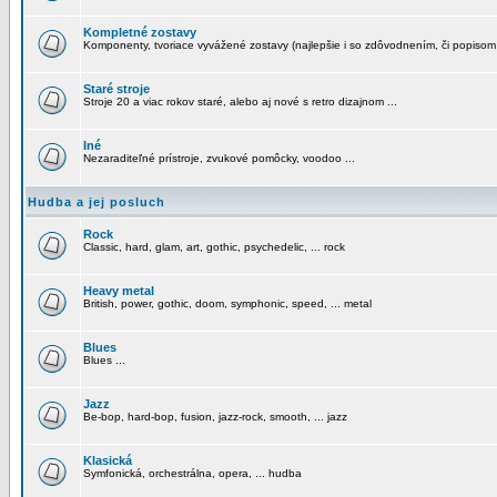
Kompletné zostavy
Komponenty, tvoriace vyvážené zostavy (najlepšie i so zdôvodnením, či popisom
Staré stroje
Stroje 20 a viac rokov staré, alebo aj nové s retro dizajnom ...
Iné
Nezaraditeľné prístroje, zvukové pomôcky, voodoo ...
Hudba a jej posluch
Rock
Classic, hard, glam, art, gothic, psychedelic, ... rock
Heavy metal
British, power, gothic, doom, symphonic, speed, ... metal
Blues
Blues ...
Jazz
Be-bop, hard-bop, fusion, jazz-rock, smooth, ... jazz
Klasická
Symfonická, orchestrálna, opera, ... hudba