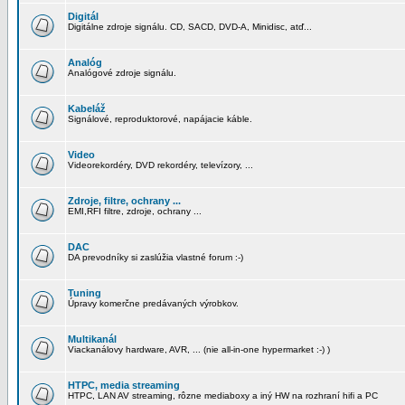
Digitál
Digitálne zdroje signálu. CD, SACD, DVD-A, Minidisc, atď...
Analóg
Analógové zdroje signálu.
Kabeláž
Signálové, reproduktorové, napájacie káble.
Video
Videorekordéry, DVD rekordéry, televízory, ...
Zdroje, filtre, ochrany ...
EMI,RFI filtre, zdroje, ochrany ...
DAC
DA prevodníky si zaslúžia vlastné forum :-)
Tuning
Úpravy komerčne predávaných výrobkov.
Multikanál
Viackanálovy hardware, AVR, ... (nie all-in-one hypermarket :-) )
HTPC, media streaming
HTPC, LAN AV streaming, rôzne mediaboxy a iný HW na rozhraní hifi a PC