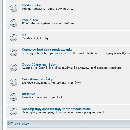
Elektronická
Techno, ambient, house, downbeat, ...
Pop, disco
Rôzne druhy popíkov a disco nahrávok
Iné
Ostatné štýly hudby ...
Koncerty, hudobné predstavenia
Koncerty a hudobné predstavenia - veľké, malé, klubové, ... - popisy a zážitky z 
Odporúčané nahrávky
Kvalitné, obľúbené, či niečím zaujímavé nahrávky, ktoré stoja za vypočutie.
Nekvalitné nahrávky
Zvukovo nekvalitné a "odfláknuté" nahrávky.
Akustika
Akustika a jej vplyv na posluch.
Resampling, upsampling, komprimacia zvuku
Resampling, upsampling, komprimácia, či iné úpravy nahrávok
DIY projekty