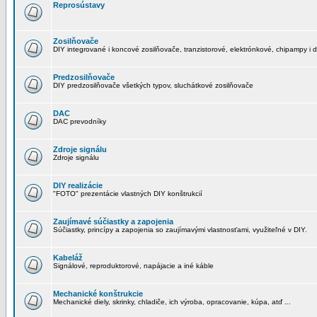
Reprosústavy
Zosilňovače
DIY integrované i koncové zosilňovače, tranzistorové, elektrónkové, chipampy i d
Predzosilňovače
DIY predzosilňovače všetkých typov, sluchátkové zosilňovače
DAC
DAC prevodníky
Zdroje signálu
Zdroje signálu
DIY realizácie
"FOTO" prezentácie vlastných DIY konštrukcií
Zaujímavé súčiastky a zapojenia
Súčiastky, princípy a zapojenia so zaujímavými vlastnosťami, využiteľné v DIY.
Kabeláž
Signálové, reproduktorové, napájacie a iné káble
Mechanické konštrukcie
Mechanické diely, skrinky, chladiče, ich výroba, opracovanie, kúpa, atď ...