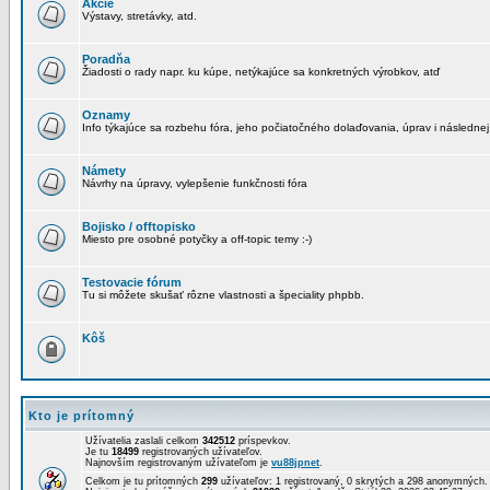
Akcie
Výstavy, stretávky, atd.
Poradňa
Žiadosti o rady napr. ku kúpe, netýkajúce sa konkretných výrobkov, atď
Oznamy
Info týkajúce sa rozbehu fóra, jeho počiatočného dolaďovania, úprav i následnej
Námety
Návrhy na úpravy, vylepšenie funkčnosti fóra
Bojisko / offtopisko
Miesto pre osobné potyčky a off-topic temy :-)
Testovacie fórum
Tu si môžete skušať rôzne vlastnosti a špeciality phpbb.
Kôš
Kto je prítomný
Užívatelia zaslali celkom
342512
príspevkov.
Je tu
18499
registrovaných užívateľov.
Najnovším registrovaným užívateľom je
vu88jpnet
.
Celkom je tu prítomných
299
užívateľov: 1 registrovaný, 0 skrytých a 298 anonymných