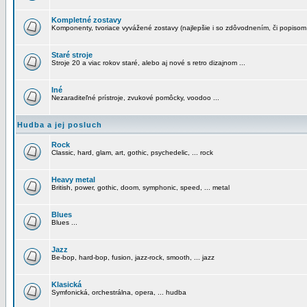
Kompletné zostavy
Komponenty, tvoriace vyvážené zostavy (najlepšie i so zdôvodnením, či popisom
Staré stroje
Stroje 20 a viac rokov staré, alebo aj nové s retro dizajnom ...
Iné
Nezaraditeľné prístroje, zvukové pomôcky, voodoo ...
Hudba a jej posluch
Rock
Classic, hard, glam, art, gothic, psychedelic, ... rock
Heavy metal
British, power, gothic, doom, symphonic, speed, ... metal
Blues
Blues ...
Jazz
Be-bop, hard-bop, fusion, jazz-rock, smooth, ... jazz
Klasická
Symfonická, orchestrálna, opera, ... hudba