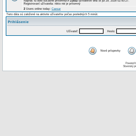
Najviac tu bolo súčasne prítomných
21832
užívateľov dňa St júl 29, 2026 02:45:27.
Registrovaní užívatelia: nikto nie je prítomný
2
Users online today:
Caesar
Tieto dáta sú založené na aktivite užívateľov počas posledných 5 minút.
Prihlásenie
Užívateľ:
Heslo:
Nové príspevky
Powered 
Slovenský p