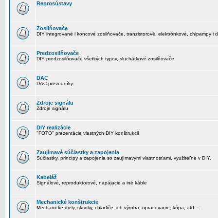
Reprosústavy
Zosilňovače
DIY integrované i koncové zosilňovače, tranzistorové, elektrónkové, chipampy i d
Predzosilňovače
DIY predzosilňovače všetkých typov, sluchátkové zosilňovače
DAC
DAC prevodníky
Zdroje signálu
Zdroje signálu
DIY realizácie
"FOTO" prezentácie vlastných DIY konštrukcií
Zaujímavé súčiastky a zapojenia
Súčiastky, princípy a zapojenia so zaujímavými vlastnosťami, využiteľné v DIY.
Kabeláž
Signálové, reproduktorové, napájacie a iné káble
Mechanické konštrukcie
Mechanické diely, skrinky, chladiče, ich výroba, opracovanie, kúpa, atď ...