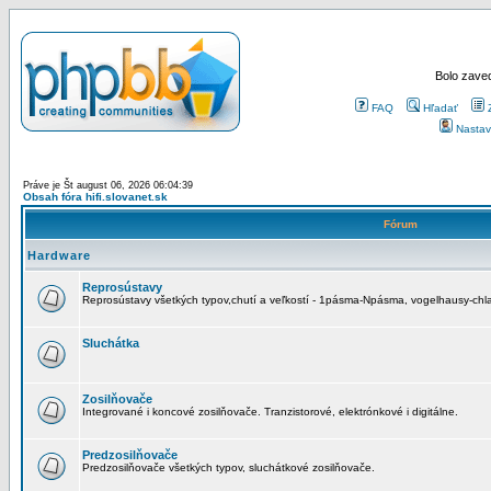
Bolo zaved
FAQ
Hľadať
Nastav
Práve je Št august 06, 2026 06:04:39
Obsah fóra hifi.slovanet.sk
Fórum
Hardware
Reprosústavy
Reprosústavy všetkých typov,chutí a veľkostí - 1pásma-Npásma, vogelhausy-chla
Sluchátka
Zosilňovače
Integrované i koncové zosilňovače. Tranzistorové, elektrónkové i digitálne.
Predzosilňovače
Predzosilňovače všetkých typov, sluchátkové zosilňovače.