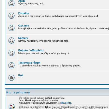
Akcie
Výstavy, stretávky, atd.
Poradňa
Žiadosti o rady napr. ku kúpe, netýkajúce sa konkretných výrobkov, atď
Oznamy
Info týkajúce sa rozbehu fóra, jeho počiatočného dolaďovania, úprav i následnej
Námety
Návrhy na úpravy, vylepšenie funkčnosti fóra
Bojisko / offtopisko
Miesto pre osobné potyčky a off-topic temy :-)
Testovacie fórum
Tu si môžete skušať rôzne vlastnosti a špeciality phpbb.
Kôš
Kto je prítomný
Užívatelia zaslali celkom
342508
príspevkov.
Je tu
18466
registrovaných užívateľov.
Najnovším registrovaným užívateľom je
k88yachts
.
Celkom je tu prítomných
426
užívateľov: 0 registrovaných, 1 skrytý a 425 anonymných