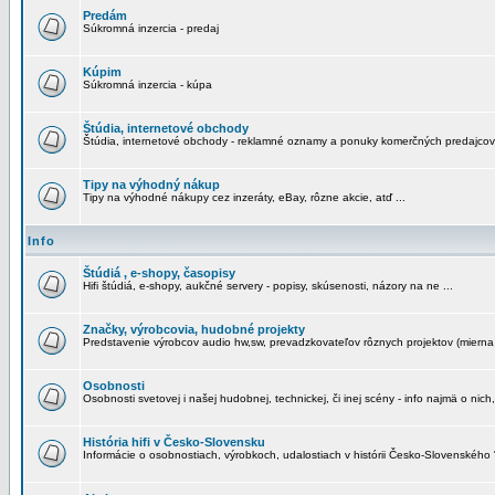
Predám
Súkromná inzercia - predaj
Kúpim
Súkromná inzercia - kúpa
Štúdia, internetové obchody
Štúdia, internetové obchody - reklamné oznamy a ponuky komerčných predajcov
Tipy na výhodný nákup
Tipy na výhodné nákupy cez inzeráty, eBay, rôzne akcie, atď ...
Info
Štúdiá , e-shopy, časopisy
Hifi štúdiá, e-shopy, aukčné servery - popisy, skúsenosti, názory na ne ...
Značky, výrobcovia, hudobné projekty
Predstavenie výrobcov audio hw,sw, prevadzkovateľov rôznych projektov (mierna 
Osobnosti
Osobnosti svetovej i našej hudobnej, technickej, či inej scény - info najmä o nich,
História hifi v Česko-Slovensku
Informácie o osobnostiach, výrobkoch, udalostiach v histórii Česko-Slovenského "