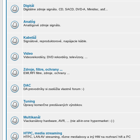
Digitál
Digitálne zdroje signálu. CD, SACD, DVD-A, Minidisc, atď...
Analóg
Analógové zdroje signálu.
Kabeláž
Signálové, reproduktorové, napájacie káble.
Video
Videorekordéry, DVD rekordéry, televízory, ...
Zdroje, filtre, ochrany ...
EMI,RFI filtre, zdroje, ochrany ...
DAC
DA prevodníky si zaslúžia vlastné forum :-)
Tuning
Úpravy komerčne predávaných výrobkov.
Multikanál
Viackanálovy hardware, AVR, ... (nie all-in-one hypermarket :-) )
HTPC, media streaming
HTPC, LAN AV streaming, rôzne mediaboxy a iný HW na rozhraní hifi a PC