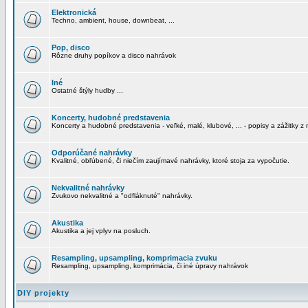
Elektronická
Techno, ambient, house, downbeat, ...
Pop, disco
Rôzne druhy popíkov a disco nahrávok
Iné
Ostatné štýly hudby ...
Koncerty, hudobné predstavenia
Koncerty a hudobné predstavenia - veľké, malé, klubové, ... - popisy a zážitky z 
Odporúčané nahrávky
Kvalitné, obľúbené, či niečím zaujímavé nahrávky, ktoré stoja za vypočutie.
Nekvalitné nahrávky
Zvukovo nekvalitné a "odfláknuté" nahrávky.
Akustika
Akustika a jej vplyv na posluch.
Resampling, upsampling, komprimacia zvuku
Resampling, upsampling, komprimácia, či iné úpravy nahrávok
DIY projekty