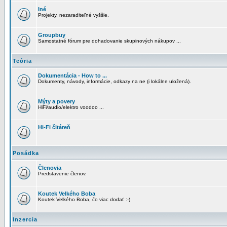
Iné
Projekty, nezaraditeľné vyššie.
Groupbuy
Samostatné fórum pre dohadovanie skupinových nákupov ...
Teória
Dokumentácia - How to ...
Dokumenty, návody, informácie, odkazy na ne (i lokálne uložená).
Mýty a povery
HiFi/audio/elektro voodoo ...
Hi-Fi čitáreň
Posádka
Členovia
Predstavenie členov.
Koutek Velkého Boba
Koutek Velkého Boba, čo viac dodať :-)
Inzercia