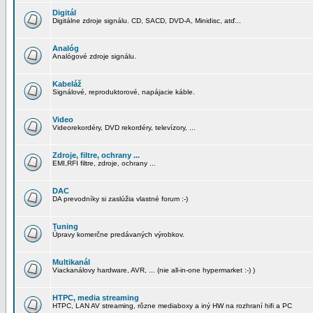
Digitál
Digitálne zdroje signálu. CD, SACD, DVD-A, Minidisc, atď...
Analóg
Analógové zdroje signálu.
Kabeláž
Signálové, reproduktorové, napájacie káble.
Video
Videorekordéry, DVD rekordéry, televízory, ...
Zdroje, filtre, ochrany ...
EMI,RFI filtre, zdroje, ochrany ...
DAC
DA prevodníky si zaslúžia vlastné forum :-)
Tuning
Úpravy komerčne predávaných výrobkov.
Multikanál
Viackanálovy hardware, AVR, ... (nie all-in-one hypermarket :-) )
HTPC, media streaming
HTPC, LAN AV streaming, rôzne mediaboxy a iný HW na rozhraní hifi a PC