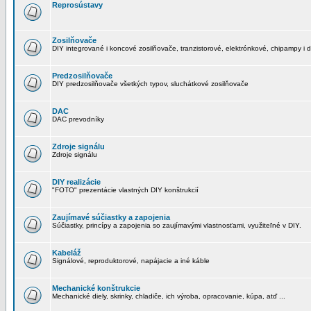
Reprosústavy
Zosilňovače
DIY integrované i koncové zosilňovače, tranzistorové, elektrónkové, chipampy i d
Predzosilňovače
DIY predzosilňovače všetkých typov, sluchátkové zosilňovače
DAC
DAC prevodníky
Zdroje signálu
Zdroje signálu
DIY realizácie
"FOTO" prezentácie vlastných DIY konštrukcií
Zaujímavé súčiastky a zapojenia
Súčiastky, princípy a zapojenia so zaujímavými vlastnosťami, využiteľné v DIY.
Kabeláž
Signálové, reproduktorové, napájacie a iné káble
Mechanické konštrukcie
Mechanické diely, skrinky, chladiče, ich výroba, opracovanie, kúpa, atď ...