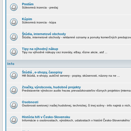
Predám
Súkromná inzercia - predaj
Kúpim
Súkromná inzercia - kúpa
Štúdia, internetové obchody
Štúdia, internetové obchody - reklamné oznamy a ponuky komerčných predajcov
Tipy na výhodný nákup
Tipy na výhodné nákupy cez inzeráty, eBay, rôzne akcie, atď ...
Info
Štúdiá , e-shopy, časopisy
Hifi štúdiá, e-shopy, aukčné servery - popisy, skúsenosti, názory na ne ...
Značky, výrobcovia, hudobné projekty
Predstavenie výrobcov audio hw,sw, prevadzkovateľov rôznych projektov (mierna 
Osobnosti
Osobnosti svetovej i našej hudobnej, technickej, či inej scény - info najmä o nich,
História hifi v Česko-Slovensku
Informácie o osobnostiach, výrobkoch, udalostiach v histórii Česko-Slovenského "