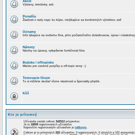
Akcie
Výstavy, stretávky, atd.
Poradňa
Žiadosti o rady napr. ku kúpe, netýkajúce sa konkretných výrobkov, atď
Oznamy
Info týkajúce sa rozbehu fóra, jeho počiatočného dolaďovania, úprav i následnej
Námety
Návrhy na úpravy, vylepšenie funkčnosti fóra
Bojisko / offtopisko
Miesto pre osobné potyčky a off-topic temy :-)
Testovacie fórum
Tu si môžete skušať rôzne vlastnosti a špeciality phpbb.
Kôš
Kto je prítomný
Užívatelia zaslali celkom
342512
príspevkov.
Je tu
18505
registrovaných užívateľov.
Najnovším registrovaným užívateľom je
lv88style
.
Celkom je tu prítomných
332
užívateľov: 0 registrovaných, 0 skrytých a 332 anonymn