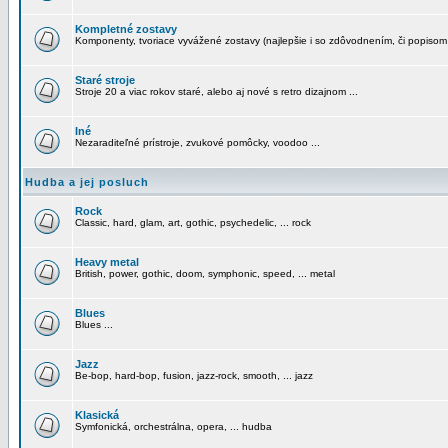
Kompletné zostavy
Komponenty, tvoriace vyvážené zostavy (najlepšie i so zdôvodnením, či popisom
Staré stroje
Stroje 20 a viac rokov staré, alebo aj nové s retro dizajnom ...
Iné
Nezaraditeľné prístroje, zvukové pomôcky, voodoo ...
Hudba a jej posluch
Rock
Classic, hard, glam, art, gothic, psychedelic, ... rock
Heavy metal
British, power, gothic, doom, symphonic, speed, ... metal
Blues
Blues ...
Jazz
Be-bop, hard-bop, fusion, jazz-rock, smooth, ... jazz
Klasická
Symfonická, orchestrálna, opera, ... hudba