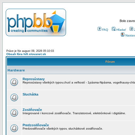
Bolo zaved
FAQ
Hľadať
Nastav
Práve je Ne august 09, 2026 05:10:03
Obsah fóra hifi.slovanet.sk
Fórum
Hardware
Reprosústavy
Reprosústavy všetkých typov,chutí a veľkostí - 1pásma-Npásma, vogelhausy-chla
Sluchátka
Zosilňovače
Integrované i koncové zosilňovače. Tranzistorové, elektrónkové i digitálne.
Predzosilňovače
Predzosilňovače všetkých typov, sluchátkové zosilňovače.