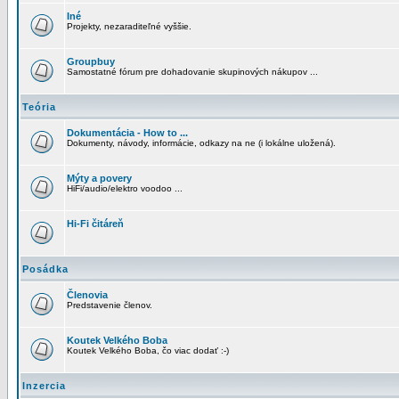
Iné
Projekty, nezaraditeľné vyššie.
Groupbuy
Samostatné fórum pre dohadovanie skupinových nákupov ...
Teória
Dokumentácia - How to ...
Dokumenty, návody, informácie, odkazy na ne (i lokálne uložená).
Mýty a povery
HiFi/audio/elektro voodoo ...
Hi-Fi čitáreň
Posádka
Členovia
Predstavenie členov.
Koutek Velkého Boba
Koutek Velkého Boba, čo viac dodať :-)
Inzercia