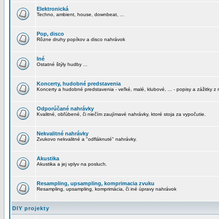
Elektronická
Techno, ambient, house, downbeat, ...
Pop, disco
Rôzne druhy popíkov a disco nahrávok
Iné
Ostatné štýly hudby ...
Koncerty, hudobné predstavenia
Koncerty a hudobné predstavenia - veľké, malé, klubové, ... - popisy a zážitky z 
Odporúčané nahrávky
Kvalitné, obľúbené, či niečím zaujímavé nahrávky, ktoré stoja za vypočutie.
Nekvalitné nahrávky
Zvukovo nekvalitné a "odfláknuté" nahrávky.
Akustika
Akustika a jej vplyv na posluch.
Resampling, upsampling, komprimacia zvuku
Resampling, upsampling, komprimácia, či iné úpravy nahrávok
DIY projekty