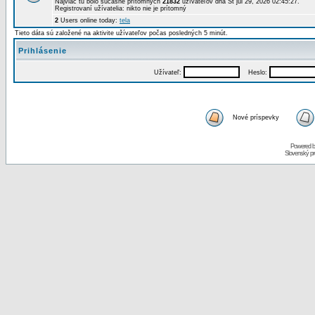
Najviac tu bolo súčasne prítomných
21832
užívateľov dňa St júl 29, 2026 02:45:27.
Registrovaní užívatelia: nikto nie je prítomný
2
Users online today:
tela
Tieto dáta sú založené na aktivite užívateľov počas posledných 5 minút.
Prihlásenie
Užívateľ:
Heslo:
Nové príspevky
Powered 
Slovenský p