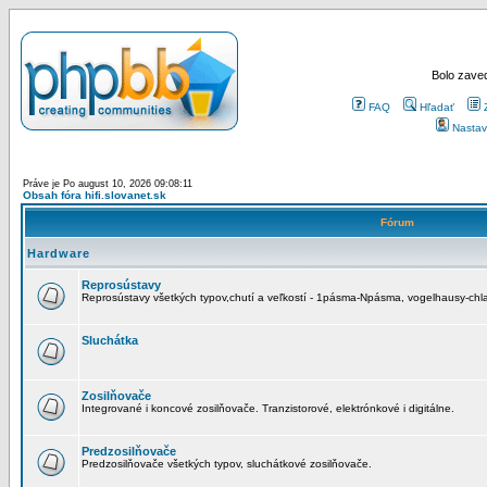
Bolo zaved
FAQ
Hľadať
Nastav
Práve je Po august 10, 2026 09:08:11
Obsah fóra hifi.slovanet.sk
Fórum
Hardware
Reprosústavy
Reprosústavy všetkých typov,chutí a veľkostí - 1pásma-Npásma, vogelhausy-chla
Sluchátka
Zosilňovače
Integrované i koncové zosilňovače. Tranzistorové, elektrónkové i digitálne.
Predzosilňovače
Predzosilňovače všetkých typov, sluchátkové zosilňovače.