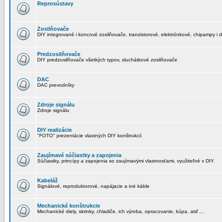
Reprosústavy
Zosilňovače
DIY integrované i koncové zosilňovače, tranzistorové, elektrónkové, chipampy i d
Predzosilňovače
DIY predzosilňovače všetkých typov, sluchátkové zosilňovače
DAC
DAC prevodníky
Zdroje signálu
Zdroje signálu
DIY realizácie
"FOTO" prezentácie vlastných DIY konštrukcií
Zaujímavé súčiastky a zapojenia
Súčiastky, princípy a zapojenia so zaujímavými vlastnosťami, využiteľné v DIY.
Kabeláž
Signálové, reproduktorové, napájacie a iné káble
Mechanické konštrukcie
Mechanické diely, skrinky, chladiče, ich výroba, opracovanie, kúpa, atď ...