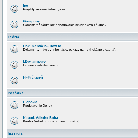
Iné
Projekty, nezaraditeľné vyššie.
Groupbuy
Samostatné fórum pre dohadovanie skupinových nákupov ...
Teória
Dokumentácia - How to ...
Dokumenty, návody, informácie, odkazy na ne (i lokálne uložená).
Mýty a povery
HiFi/audio/elektro voodoo ...
Hi-Fi čitáreň
Posádka
Členovia
Predstavenie členov.
Koutek Velkého Boba
Koutek Velkého Boba, čo viac dodať :-)
Inzercia