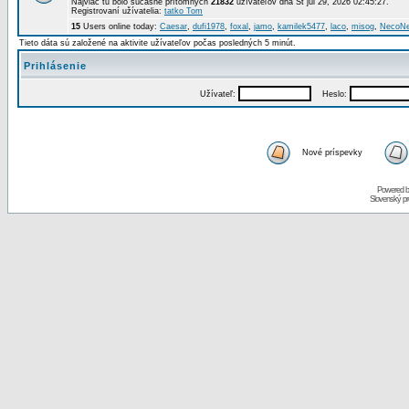
Najviac tu bolo súčasne prítomných
21832
užívateľov dňa St júl 29, 2026 02:45:27.
Registrovaní užívatelia:
tatko Tom
15
Users online today:
Caesar
,
dufi1978
,
foxal
,
jamo
,
kamilek5477
,
laco
,
misog
,
NecoN
Tieto dáta sú založené na aktivite užívateľov počas posledných 5 minút.
Prihlásenie
Užívateľ:
Heslo:
Nové príspevky
Powered 
Slovenský p