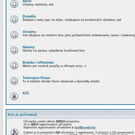
Akcie
Výstavy, stretávky, atd.
Poradňa
Žiadosti o rady napr. ku kúpe, netýkajúce sa konkretných výrobkov, atď
Oznamy
Info týkajúce sa rozbehu fóra, jeho počiatočného dolaďovania, úprav i následnej
Námety
Návrhy na úpravy, vylepšenie funkčnosti fóra
Bojisko / offtopisko
Miesto pre osobné potyčky a off-topic temy :-)
Testovacie fórum
Tu si môžete skušať rôzne vlastnosti a špeciality phpbb.
Kôš
Kto je prítomný
Užívatelia zaslali celkom
342513
príspevkov.
Je tu
18513
registrovaných užívateľov.
Najnovším registrovaným užívateľom je
fun88combrigh
.
Celkom je tu prítomných
232
užívateľov: 1 registrovaný, 0 skrytých a 231 anonymných