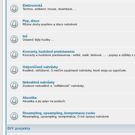
Elektronická
Techno, ambient, house, downbeat, ...
Pop, disco
Rôzne druhy popíkov a disco nahrávok
Iné
Ostatné štýly hudby ...
Koncerty, hudobné predstavenia
Koncerty a hudobné predstavenia - veľké, malé, klubové, ... - popisy a zážitky z 
Odporúčané nahrávky
Kvalitné, obľúbené, či niečím zaujímavé nahrávky, ktoré stoja za vypočutie.
Nekvalitné nahrávky
Zvukovo nekvalitné a "odfláknuté" nahrávky.
Akustika
Akustika a jej vplyv na posluch.
Resampling, upsampling, komprimacia zvuku
Resampling, upsampling, komprimácia, či iné úpravy nahrávok
DIY projekty