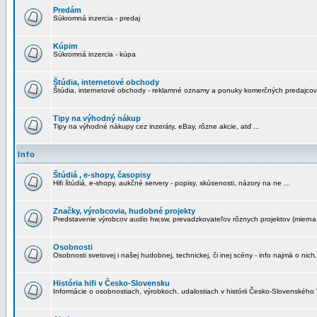
Predám
Súkromná inzercia - predaj
Kúpim
Súkromná inzercia - kúpa
Štúdia, internetové obchody
Štúdia, internetové obchody - reklamné oznamy a ponuky komerčných predajcov
Tipy na výhodný nákup
Tipy na výhodné nákupy cez inzeráty, eBay, rôzne akcie, atď ...
Info
Štúdiá , e-shopy, časopisy
Hifi štúdiá, e-shopy, aukčné servery - popisy, skúsenosti, názory na ne ...
Značky, výrobcovia, hudobné projekty
Predstavenie výrobcov audio hw,sw, prevadzkovateľov rôznych projektov (mierna 
Osobnosti
Osobnosti svetovej i našej hudobnej, technickej, či inej scény - info najmä o nich,
História hifi v Česko-Slovensku
Informácie o osobnostiach, výrobkoch, udalostiach v histórii Česko-Slovenského "