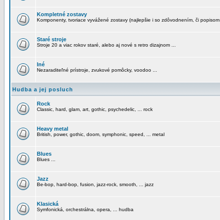
Kompletné zostavy
Komponenty, tvoriace vyvážené zostavy (najlepšie i so zdôvodnením, či popisom
Staré stroje
Stroje 20 a viac rokov staré, alebo aj nové s retro dizajnom ...
Iné
Nezaraditeľné prístroje, zvukové pomôcky, voodoo ...
Hudba a jej posluch
Rock
Classic, hard, glam, art, gothic, psychedelic, ... rock
Heavy metal
British, power, gothic, doom, symphonic, speed, ... metal
Blues
Blues ...
Jazz
Be-bop, hard-bop, fusion, jazz-rock, smooth, ... jazz
Klasická
Symfonická, orchestrálna, opera, ... hudba