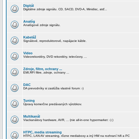
Digitál
Digitálne zdroje signálu. CD, SACD, DVD-A, Minidisc, atď...
Analóg
Analógové zdroje signálu.
Kabeláž
Signálové, reproduktorové, napájacie káble.
Video
Videorekordéry, DVD rekordéry, televízory, ...
Zdroje, filtre, ochrany ...
EMI,RFI filtre, zdroje, ochrany ...
DAC
DA prevodníky si zaslúžia vlastné forum :-)
Tuning
Úpravy komerčne predávaných výrobkov.
Multikanál
Viackanálovy hardware, AVR, ... (nie all-in-one hypermarket :-) )
HTPC, media streaming
HTPC, LAN AV streaming, rôzne mediaboxy a iný HW na rozhraní hifi a PC